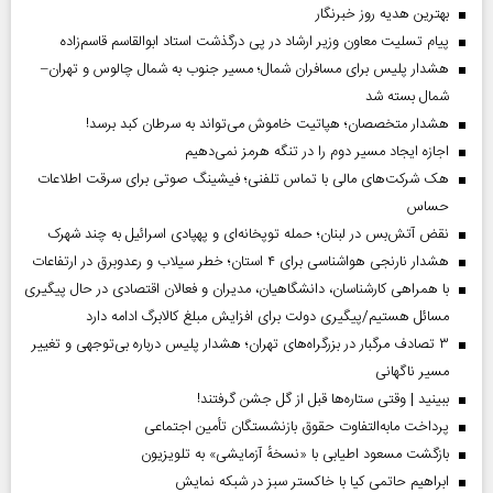
بهترین هدیه روز خبرنگار
پیام تسلیت معاون وزیر ارشاد در پی درگذشت استاد ابوالقاسم قاسم‌زاده
هشدار پلیس برای مسافران شمال؛ مسیر جنوب به شمال چالوس و تهران–
شمال بسته شد
هشدار متخصصان؛ هپاتیت خاموش می‌تواند به سرطان کبد برسد!
اجازه ایجاد مسیر دوم را در تنگه هرمز نمی‌دهیم
هک شرکت‌های مالی با تماس تلفنی؛ فیشینگ صوتی برای سرقت اطلاعات
حساس
نقض آتش‌بس در لبنان؛ حمله توپخانه‌ای و پهپادی اسرائیل به چند شهرک
هشدار نارنجی هواشناسی برای ۴ استان؛ خطر سیلاب و رعدوبرق در ارتفاعات
با همراهی کارشناسان، دانشگاهیان، مدیران و فعالان اقتصادی در حال پیگیری
مسائل هستیم/پیگیری دولت برای افزایش مبلغ کالابرگ ادامه دارد
۳ تصادف مرگبار در بزرگراه‌های تهران؛ هشدار پلیس درباره بی‌توجهی و تغییر
مسیر ناگهانی
ببینید | وقتی ستاره‌ها قبل از گل جشن گرفتند!
پرداخت مابه‌التفاوت حقوق بازنشستگان تأمین اجتماعی
بازگشت مسعود اطیابی با «نسخهٔ آزمایشی» به تلویزیون
ابراهیم حاتمی کیا با خاکستر سبز در شبکه نمایش