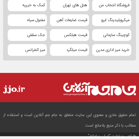
فروشگاه انتخاب من
هتل های تهران
کمک به خیریه
میکروبلیدینگ ابرو
قیمت ضایعات آهن
مفتول سیاه
کوچینگ سازمانی
قیمت هبلکس
جک سقفی
خرید میز اداری مدرن
قیمت میلگرد
میز کنفرانس
تمام حقوق مادی و معنوی این سایت متعلق به جام جم آنلاین است و استفاده از
مطالب با ذکر منبع بلامانع است.
طراحی و تولید
"ایران سامانه"