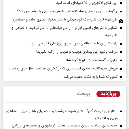
این غذای لاکچری را ۱۵ دقیقه‌ای آماده کنید
چگونه می‌توان تصاویر ساخته‌شده با هوش مصنوعی را تشخیص داد؟
طرز تهیه تارت فلپ‌جک توت‌فرنگی با پنیر ریکوتا؛ دسری ساده و خوشمزه
آشنایی با آش‌های اصیل ایرانی؛ از آش عباسعلی تا آش ترخینه + خواص و
طرز تهیه
پارک شیرین قابلیت‌ بالایی برای اجرای پروژهای تفریحی دارد
مراقب باشید این بیماری عجیب و غریب را از کنه نگیرید!
خاوران؛ گمشده‌ای در تاریخ کرمانشاه
فروش خیره‌کننده داستان اسباب‌بازی ۵؛ بزرگ‌ترین افتتاحیه سال برای پیکسار
کتابی که شما را به مکث دعوت می‌کند
پربازدید
پربحث
ناهار چی درست کنم؟ | ۲۰ پیشنهاد خوشمزه و ساده برای ناهار امروز + غذاهای
فوری و اقتصادی
امیرحسین بهداد به عنوان سرپرست هیئت کوهنوردی و صعودهای ورزشی