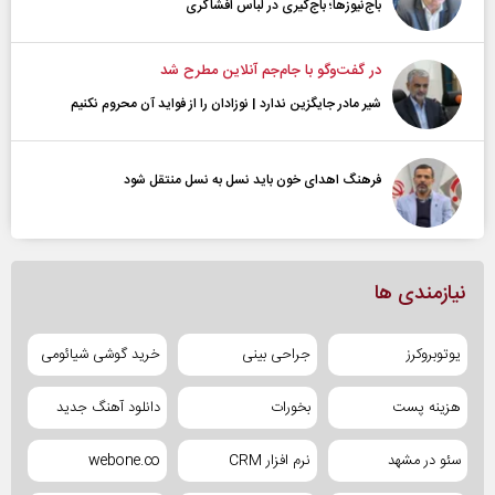
باج‌نیوزها؛ باج‌گیری در لباس افشاگری
در گفت‌و‌گو با جام‌جم آنلاین مطرح شد
شیر مادر جایگزین ندارد | نوزادان را از فواید آن محروم نکنیم
فرهنگ اهدای خون باید نسل به نسل منتقل شود
نیازمندی ها
یوتوبروکرز
جراحی بینی
خرید گوشی شیائومی
هزینه پست
بخورات
دانلود آهنگ جدید
سئو در مشهد
نرم افزار CRM
webone.co