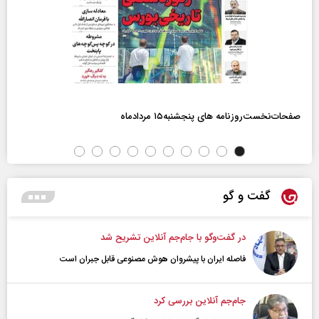
صفحات‌نخست‌روزنامه ها‌ی پنجشنبه‌۱۵ مردادماه
گفت و گو
در گفت‌و‌گو با جام‌جم آنلاین تشریح شد
فاصله ایران با پیشرو‌ان هوش مصنوعی قابل جبران است
جام‌جم آنلاین بررسی کرد