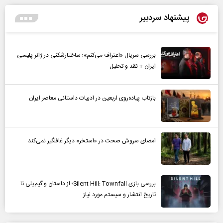
پیشنهاد سردبیر
بررسی سریال «اعتراف می‌کنم»؛ ساختارشکنی در ژانر پلیسی
ایران + نقد و تحلیل
بازتاب پیاده‌روی اربعین در ادبیات داستانی معاصر ایران
امضای سروش صحت در «استخر» دیگر غافلگیر نمی‌کند
بررسی بازی Silent Hill: Townfall؛ از داستان و گیم‌پلی تا
تاریخ انتشار و سیستم مورد نیاز