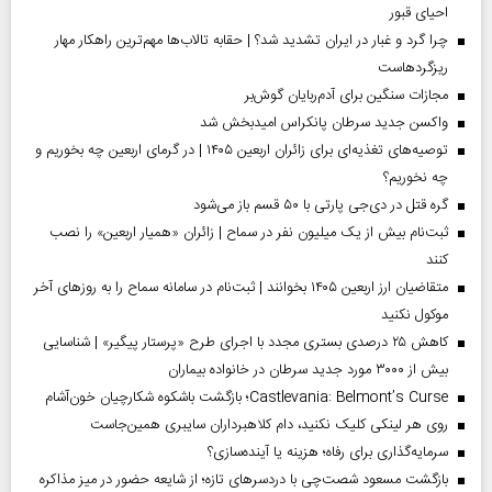
احیای قبور
چرا گرد و غبار در ایران تشدید شد؟ | حقابه تالاب‌ها مهم‌ترین راهکار مهار
ریزگردهاست
مجازات سنگین برای آدم‌ربایان گوش‌بر
واکسن جدید سرطان پانکراس امیدبخش شد
توصیه‌های تغذیه‌ای برای زائران اربعین ۱۴۰۵ | در گرمای اربعین چه بخوریم و
چه نخوریم؟
گره قتل در دی‌جی پارتی با ۵۰ قسم باز می‌شود
ثبت‌نام بیش از یک میلیون نفر در سماح | زائران «همیار اربعین» را نصب
کنند
متقاضیان ارز اربعین ۱۴۰۵ بخوانند | ثبت‌نام در سامانه سماح را به روز‌های آخر
موکول نکنید
کاهش ۲۵ درصدی بستری مجدد با اجرای طرح «پرستار پیگیر» | شناسایی
بیش از ۳۰۰۰ مورد جدید سرطان در خانواده بیماران
Castlevania: Belmont’s Curse؛ بازگشت باشکوه شکارچیان خون‌آشام
روی هر لینکی کلیک نکنید، دام کلاهبرداران سایبری همین‌جاست
سرمایه‌گذاری برای رفاه؛ هزینه یا آینده‌سازی؟
بازگشت مسعود شصت‌چی با دردسر‌های تازه؛ از شایعه حضور در میز مذاکره