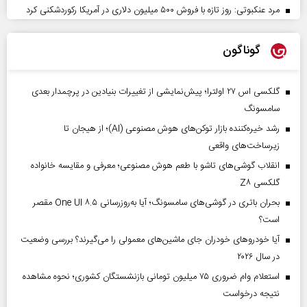
مرد عنکبوتی: روز تازه با فروش ۵۰۰ میلیون دلاری در آمریکا رکوردشکنی کرد
گوناگون
گلکسی اس ۲۷ اولترا؛ پیش‌نمایشی از تغییرات بنیادین در پرچمدار بعدی
سامسونگ
رشد خیره‌کننده بازار توکن‌های هوش مصنوعی (AI)؛ از هیجان تا
زیرساخت‌های واقعی
انقلاب گوشی‌های تاشو‌ با طعم هوش مصنوعی؛ معرفی و مقایسه خانواده
گلکسی Z۸
بحران باتری در گوشی‌های سامسونگ؛ آیا به‌روزرسانی One UI ۸.۵ مقصر
است؟
آیا خودروهای خودران جای ماشین‌های معمولی را می‌گیرند؟ بررسی وضعیت
در سال ۲۰۲۶
استعلام وام ضروری ۷۵ میلیون تومانی بازنشستگان کشوری؛ نحوه مشاهده
نتیجه درخواست