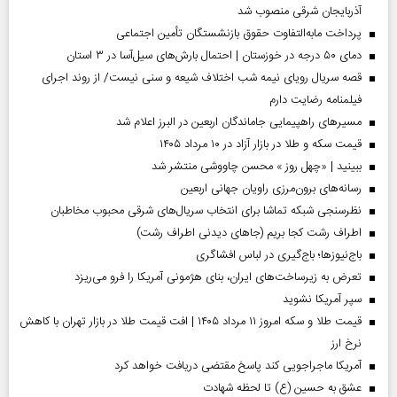
آذربایجان شرقی منصوب شد
پرداخت مابه‌التفاوت حقوق بازنشستگان تأمین اجتماعی
دمای ۵۰ درجه در خوزستان | احتمال بارش‌های سیل‌آسا در ۳ استان
قصه سریال رویای نیمه شب اختلاف شیعه و سنی نیست/ از روند اجرای
فیلمنامه رضایت دارم
مسیر‌های راهپیمایی جاماندگان اربعین در البرز اعلام شد
قیمت سکه و طلا در بازار آزاد در ۱۰ مرداد ۱۴۰۵
ببینید | «چهل روز » محسن چاووشی منتشر شد
رسانه‌های برون‌مرزی راویان جهانی اربعین
نظرسنجی شبکه تماشا برای انتخاب سریال‌های شرقی محبوب مخاطبان
اطراف رشت کجا بریم (جاهای دیدنی اطراف رشت)
باج‌نیوزها؛ باج‌گیری در لباس افشاگری
تعرض به زیرساخت‌های ایران، بنای هژمونی آمریکا را فرو می‌ریزد
سپر آمریکا نشوید
قیمت طلا و سکه امروز ۱۱ مرداد ۱۴۰۵ | افت قیمت طلا در بازار تهران با کاهش
نرخ ارز
آمریکا ماجراجویی کند پاسخ مقتضی دریافت خواهد کرد
عشق به حسین (ع) تا لحظه شهادت