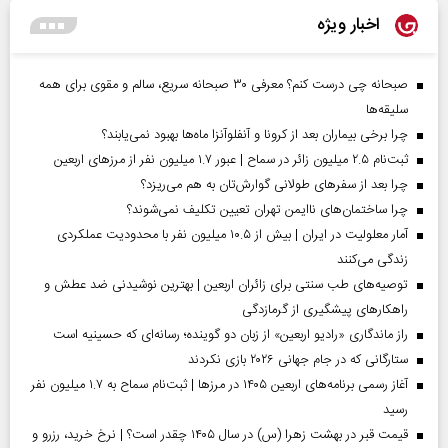
اخبار ویژه
صبحانه چی درست کنم؟ معرفی ۳۰ صبحانه سریع، سالم و مقوی برای همه
سلیقه‌ها
چرا برخی بیماران بعد از کرونا و آنفلوآنزا ماه‌ها بهبود نمی‌یابند؟
ثبت‌نام ۲.۵ میلیون زائر در سماح | عبور ۱.۷ میلیون نفر از مرز‌های اربعین
چرا بعد از سفرهای طولانی گوارش‌تان به هم می‌ریزد؟
چرا ساختمان‌های ناایمن تهران تعیین تکلیف نمی‌شوند؟
آمار معلولیت در ایران | بیش از ۱۰.۵ میلیون نفر با محدودیت عملکردی
زندگی می‌کنند
توصیه‌های طب سنتی برای زائران اربعین | بهترین نوشیدنی ضد عطش و
راهکارهای پیشگیری از گرمازدگی
راز ماندگاری «رادیو اربعین» از زبان دو گوینده؛ رسانه‌ای که حسینیه است
ستارگانی که در جام جهانی ۲۰۲۶ بازی نکردند
آغاز رسمی برنامه‌های اربعین ۱۴۰۵ در مرز‌ها | ثبت‌نام سماح به ۱.۷ میلیون نفر
رسید
قیمت قبر در بهشت زهرا (س) در سال ۱۴۰۵ چقدر است؟ | نرخ خرید، رزرو و