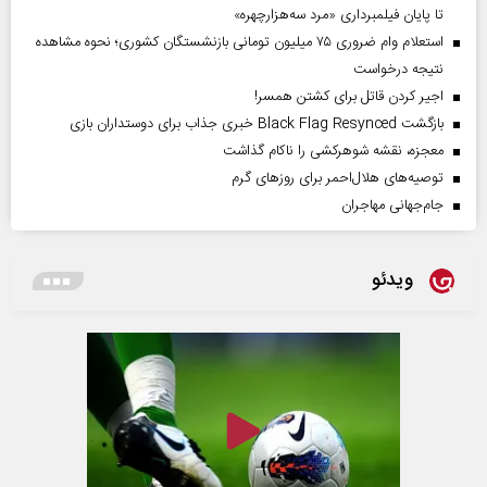
تا پایان فیلمبرداری «مرد سه‌هزارچهره»
استعلام وام ضروری ۷۵ میلیون تومانی بازنشستگان کشوری؛ نحوه مشاهده
نتیجه درخواست
اجیر کردن قاتل برای کشتن همسر!
بازگشت Black Flag Resynced خبری جذاب برای دوستداران بازی
معجزه، نقشه شوهرکشی را ناکام گذاشت
توصیه‌های هلال‌احمر برای روز‌های گرم
جام‌جهانی مهاجران
ویدئو