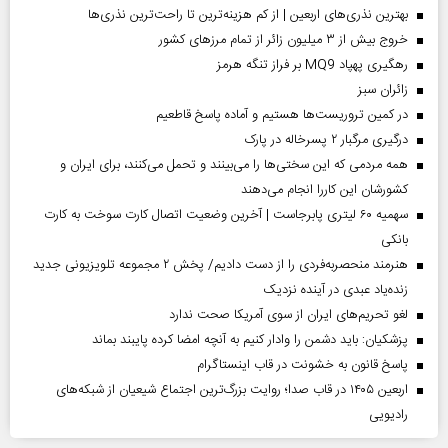
بهترین نذری‌های اربعین | از کم هزینه‌ترین تا راحت‌ترین نذری‌ها
خروج بیش از ۳ میلیون زائر از تمام مرز‌های کشور
رهگیری پهپاد MQ9 بر فراز تنگه هرمز
‌زائران سبز
در کمین تروریست‌ها هستیم و آماده پاسخ قاطعیم
درگیری مرگبار ۲ پسرخاله در پارک
همه مردمی که این سختی‌ها را می‌بینند و تحمل می‌کنند، برای ایران و
کشورشان این کاررا انجام می‌دهند
سهمیه ۶۰ لیتری پابرجاست | آخرین وضعیت اتصال کارت سوخت به کارت
بانکی
هنرمند منحصر‌به‌فردی را از دست دادیم/ پخش ۲ مجموعه تلویزیونی جدید
زنده‌یاد عبدی در آینده نزدیک
لغو تحریم‌های ایران از سوی آمریکا صحت ندارد
پزشکیان: باید دشمن را وادار کنیم به آنچه امضا کرده پایبند بماند
پاسخ قانون به خشونت در قاب اینستاگرام
اربعین ۱۴۰۵ در قاب صدا؛ روایت بزرگ‌ترین اجتماع شیعیان از شبکه‌های
رادیویی