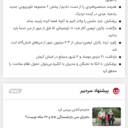
هنرمند منحصر‌به‌فردی را از دست دادیم/ پخش ۲ مجموعه تلویزیونی جدید
زنده‌یاد عبدی در آینده نزدیک
پزشکیان: باید دشمن را وادار کنیم به آنچه امضا کرده پایبند بماند
بازگشت زائران اربعین آغاز شد؛ ۱۰ توصیه‌ای که قبل از عبور از مرز حتماً باید
بدانید
رکورد تردد زائران اربعین؛ بیش از ۴.۳ میلیون عبور از مرزهای شش‌گانه ثبت
شد
بازداشت ۲۱ مزدور موساد و ۴ شرور مسلح در استان کرمان
پزشکیان: با اتکا به نخبگان و مدیران با انگیزه می‌توان تحول نظام سلامت را
محقق کرد
پیشنهاد سردبیر
جام‌جم آنلاین بررسی کرد
ماجرای سن بازنشستگی ۵۵ و ۶۲ ساله چیست؟