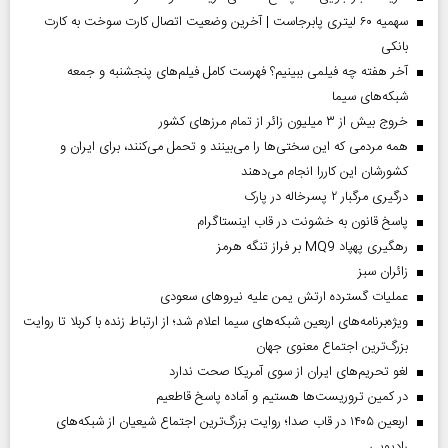
سهمیه ۶۰ لیتری پابرجاست | آخرین وضعیت اتصال کارت سوخت به کارت
بانکی
آخر هفته چه فیلمی ببینیم؟ فهرست کامل فیلم‌های پنجشنبه و جمعه
شبکه‌های سیما
خروج بیش از ۳ میلیون زائر از تمام مرز‌های کشور
همه مردمی که این سختی‌ها را می‌بینند و تحمل می‌کنند، برای ایران و
کشورشان این کاررا انجام می‌دهند
درگیری مرگبار ۲ پسرخاله در پارک
پاسخ قانون به خشونت در قاب اینستاگرام
رهگیری پهپاد MQ9 بر فراز تنگه هرمز
‌زائران سبز
عملیات گسترده ارتش یمن علیه نیروهای سعودی
ویژه‌برنامه‌های اربعین شبکه‌های سیما اعلام شد؛ از ارتباط زنده با کربلا تا روایت
بزرگ‌ترین اجتماع معنوی جهان
لغو تحریم‌های ایران از سوی آمریکا صحت ندارد
در کمین تروریست‌ها هستیم و آماده پاسخ قاطعیم
اربعین ۱۴۰۵ در قاب صدا؛ روایت بزرگ‌ترین اجتماع شیعیان از شبکه‌های
رادیویی