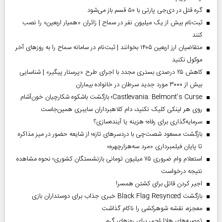
گره قتل در دی‌جی پارتی با ۵۰ قسم باز می‌شود
ثبت‌نام بیش از یک میلیون نفر در سماح | زائران «همیار اربعین» را نصب
کنند
متقاضیان ارز اربعین ۱۴۰۵ بخوانند | ثبت‌نام در سامانه سماح را به روز‌های آخر
موکول نکنید
کاهش ۲۵ درصدی بستری مجدد با اجرای طرح «پرستار پیگیر» | شناسایی
بیش از ۳۰۰۰ مورد جدید سرطان در خانواده بیماران
Castlevania: Belmont’s Curse؛ بازگشت باشکوه شکارچیان خون‌آشام
روی هر لینکی کلیک نکنید، دام کلاهبرداران سایبری همین‌جاست
سرمایه‌گذاری برای رفاه؛ هزینه یا آینده‌سازی؟
بازگشت مسعود شصت‌چی با دردسر‌های تازه؛ از شایعه حضور در میز مذاکره
تا پایان فیلمبرداری «مرد سه‌هزارچهره»
استعلام وام ضروری ۷۵ میلیون تومانی بازنشستگان کشوری؛ نحوه مشاهده
نتیجه درخواست
اجیر کردن قاتل برای کشتن همسر!
بازگشت Black Flag Resynced خبری جذاب برای دوستداران بازی
معجزه، نقشه شوهرکشی را ناکام گذاشت
توصیه‌های هلال‌احمر برای روز‌های گرم