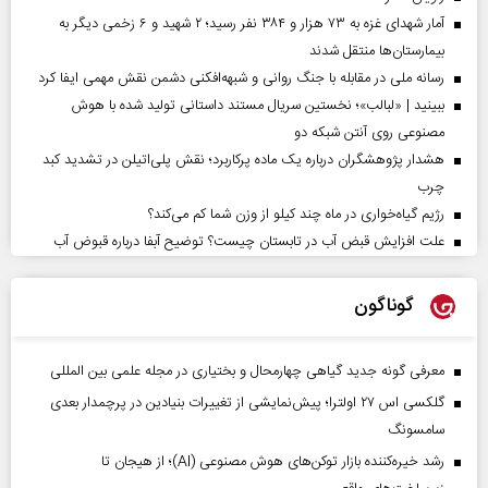
آمار شهدای غزه به ۷۳ هزار و ۳۸۴ نفر رسید؛ ۲ شهید و ۶ زخمی دیگر به
بیمارستان‌ها منتقل شدند
رسانه ملی در مقابله با جنگ روانی و شبهه‌افکنی دشمن نقش مهمی ایفا کرد
ببینید | «لبالب»؛ نخستین سریال مستند داستانی تولید شده با هوش
مصنوعی روی آنتن شبکه دو
هشدار پژوهشگران درباره یک ماده پرکاربرد؛ نقش پلی‌اتیلن در تشدید کبد
چرب
رژیم گیاه‌خواری در ماه چند کیلو از وزن شما کم می‌کند؟
علت افزایش قبض آب در تابستان چیست؟ توضیح آبفا درباره قبوض آب
گوناگون
معرفی گونه جدید گیاهی چهارمحال و بختیاری در مجله علمی بین المللی
گلکسی اس ۲۷ اولترا؛ پیش‌نمایشی از تغییرات بنیادین در پرچمدار بعدی
سامسونگ
رشد خیره‌کننده بازار توکن‌های هوش مصنوعی (AI)؛ از هیجان تا