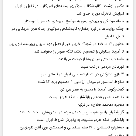
عکس نوشت | کالبدشکافی سوگیری رسانه‌های آمریکایی در تقابل با ایران
افزایش کالابرگ دوباره جدی شد
حمله موشکی و پهپادی یمن به مواضع نیروهای همسو با عربستان
جنگ روایت‌ها در نبرد رمضان؛ کالبدشکافی سوگیری رسانه‌های آمریکایی در
تقابل با ایران
«طوبی ۲» ساخته می‌شود؟؛ آخرین خبر از فصل دوم سریال پربیننده تلویزیون
تا آمریکا رفتارش را تصحیح نکند، تنگه هرمز باز نخواهد شد
«استخر»‌‌؛ حتی میمون‌ها از درخت می‌افتند!
قهرمانان مردمی در قاب سیما
۳ بازی تدارکاتی در انتظار تیم ملی ایران در فیفادی مهر
سقوط آسانسور در میدان آرژانتین ۹ مصدوم برجا گذاشت
گفت‌وگوها آمریکا را مجبور به همراهی کرد
تفاهم با عمان به‌معنی بازگشایی تنگه هرمز نیست
معجزه «محمد صلاح» در ترکیه
گزارشگران رادیو هم‌نفس و همدل مردم در میدان‌های سخت هستند
بازگشایی تنگه هرمز مشروط به پذیرش شروط ایران است
جشنواره تابستانی با ۱۷ فیلم سینمایی و انیمیشن روی آنتن تلویزیون
راویان نصر