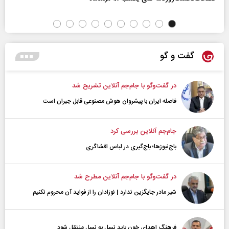
گفت و گو
در گفت‌و‌گو با جام‌جم آنلاین تشریح شد
فاصله ایران با پیشرو‌ان هوش مصنوعی قابل جبران است
جام‌جم آنلاین بررسی کرد
باج‌نیوزها؛ باج‌گیری در لباس افشاگری
در گفت‌و‌گو با جام‌جم آنلاین مطرح شد
شیر مادر جایگزین ندارد | نوزادان را از فواید آن محروم نکنیم
فرهنگ اهدای خون باید نسل به نسل منتقل شود