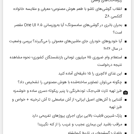
زیرساخت‌های واقعی
انقلاب گوشی‌های تاشو‌ با طعم هوش مصنوعی؛ معرفی و مقایسه خانواده
گلکسی Z۸
بحران باتری در گوشی‌های سامسونگ؛ آیا به‌روزرسانی One UI ۸.۵ مقصر
است؟
آیا خودروهای خودران جای ماشین‌های معمولی را می‌گیرند؟ بررسی وضعیت
در سال ۲۰۲۶
استعلام وام ضروری ۷۵ میلیون تومانی بازنشستگان کشوری؛ نحوه مشاهده
نتیجه درخواست
این غذای لاکچری را ۱۵ دقیقه‌ای آماده کنید
چگونه می‌توان تصاویر ساخته‌شده با هوش مصنوعی را تشخیص داد؟
طرز تهیه تارت فلپ‌جک توت‌فرنگی با پنیر ریکوتا؛ دسری ساده و خوشمزه
آشنایی با آش‌های اصیل ایرانی؛ از آش عباسعلی تا آش ترخینه + خواص و
طرز تهیه
پارک شیرین قابلیت‌ بالایی برای اجرای پروژهای تفریحی دارد
مراقب باشید این بیماری عجیب و غریب را از کنه نگیرید!
خاوران؛ گمشده‌ای در تاریخ کرمانشاه