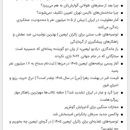
چرا بعد از سفرهای طولانی گوارش‌تان به هم می‌ریزد؟
چرا ساختمان‌های ناایمن تهران تعیین تکلیف نمی‌شوند؟
آمار معلولیت در ایران | بیش از ۱۰.۵ میلیون نفر با محدودیت عملکردی
زندگی می‌کنند
توصیه‌های طب سنتی برای زائران اربعین | بهترین نوشیدنی ضد عطش و
راهکارهای پیشگیری از گرمازدگی
راز ماندگاری «رادیو اربعین» از زبان دو گوینده؛ رسانه‌ای که حسینیه است
ستارگانی که در جام جهانی ۲۰۲۶ بازی نکردند
آغاز رسمی برنامه‌های اربعین ۱۴۰۵ در مرز‌ها | ثبت‌نام سماح به ۱.۷ میلیون نفر
رسید
قیمت قبر در بهشت زهرا (س) در سال ۱۴۰۵ چقدر است؟ | نرخ خرید، رزرو و
احیای قبور
چرا گرد و غبار در ایران تشدید شد؟ | حقابه تالاب‌ها مهم‌ترین راهکار مهار
ریزگردهاست
مجازات سنگین برای آدم‌ربایان گوش‌بر
واکسن جدید سرطان پانکراس امیدبخش شد
توصیه‌های تغذیه‌ای برای زائران اربعین ۱۴۰۵ | در گرمای اربعین چه بخوریم و
چه نخوریم؟