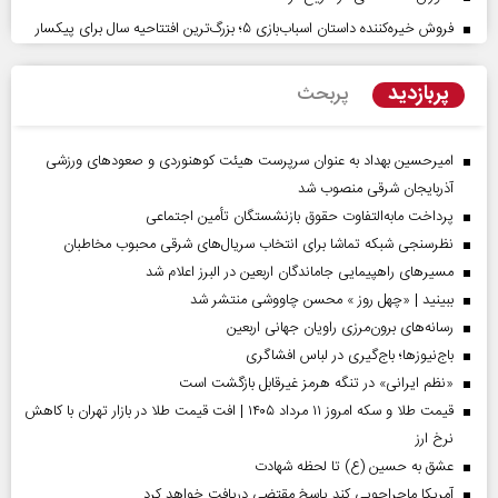
فروش خیره‌کننده داستان اسباب‌بازی ۵؛ بزرگ‌ترین افتتاحیه سال برای پیکسار
پربازدید
پربحث
امیرحسین بهداد به عنوان سرپرست هیئت کوهنوردی و صعودهای ورزشی
آذربایجان شرقی منصوب شد
پرداخت مابه‌التفاوت حقوق بازنشستگان تأمین اجتماعی
نظرسنجی شبکه تماشا برای انتخاب سریال‌های شرقی محبوب مخاطبان
مسیر‌های راهپیمایی جاماندگان اربعین در البرز اعلام شد
ببینید | «چهل روز » محسن چاووشی منتشر شد
رسانه‌های برون‌مرزی راویان جهانی اربعین
باج‌نیوزها؛ باج‌گیری در لباس افشاگری
«نظم ایرانی» در تنگه هرمز غیرقابل بازگشت است
قیمت طلا و سکه امروز ۱۱ مرداد ۱۴۰۵ | افت قیمت طلا در بازار تهران با کاهش
نرخ ارز
عشق به حسین (ع) تا لحظه شهادت
آمریکا ماجراجویی کند پاسخ مقتضی دریافت خواهد کرد