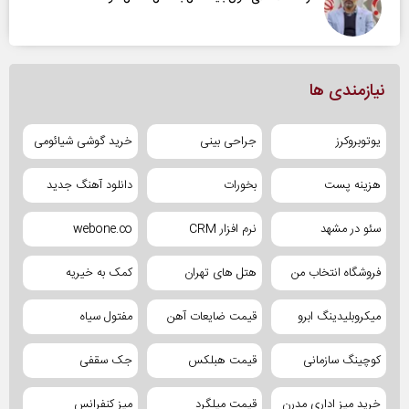
نیازمندی ها
یوتوبروکرز
جراحی بینی
خرید گوشی شیائومی
هزینه پست
بخورات
دانلود آهنگ جدید
سئو در مشهد
نرم افزار CRM
webone.co
فروشگاه انتخاب من
هتل های تهران
کمک به خیریه
میکروبلیدینگ ابرو
قیمت ضایعات آهن
مفتول سیاه
کوچینگ سازمانی
قیمت هبلکس
جک سقفی
خرید میز اداری مدرن
قیمت میلگرد
میز کنفرانس