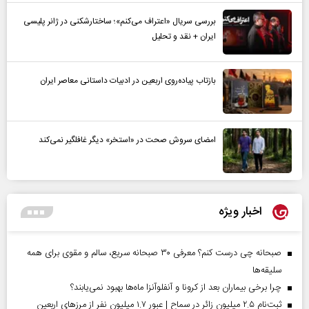
بررسی سریال «اعتراف می‌کنم»؛ ساختارشکنی در ژانر پلیسی
ایران + نقد و تحلیل
بازتاب پیاده‌روی اربعین در ادبیات داستانی معاصر ایران
امضای سروش صحت در «استخر» دیگر غافلگیر نمی‌کند
اخبار ویژه
صبحانه چی درست کنم؟ معرفی ۳۰ صبحانه سریع، سالم و مقوی برای همه
سلیقه‌ها
چرا برخی بیماران بعد از کرونا و آنفلوآنزا ماه‌ها بهبود نمی‌یابند؟
ثبت‌نام ۲.۵ میلیون زائر در سماح | عبور ۱.۷ میلیون نفر از مرز‌های اربعین