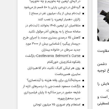
در گرمای اربعین چه بخوریم و چه نخوریم؟
گره قتل در دی‌جی پارتی با ۵۰ قسم باز می‌شود
ثبت‌نام بیش از یک میلیون نفر در سماح |
زائران «همیار اربعین» را نصب کنند
متقاضیان ارز اربعین ۱۴۰۵ بخوانند | ثبت‌نام در
سامانه سماح را به روز‌های آخر موکول نکنید
کاهش ۲۵ درصدی بستری مجدد با اجرای طرح
«پرستار پیگیر» | شناسایی بیش از ۳۰۰۰ مورد
جدید سرطان در خانواده بیماران
 مقاومت
Castlevania: Belmont’s Curse؛ بازگشت
باشکوه شکارچیان خون‌آشام
: دشمن
روی هر لینکی کلیک نکنید، دام کلاهبرداران
غ توجیه
سایبری همین‌جاست
سرمایه‌گذاری برای رفاه؛ هزینه یا آینده‌سازی؟
ایش را
بازگشت مسعود شصت‌چی با دردسر‌های تازه؛ از
ت.
شایعه حضور در میز مذاکره تا پایان فیلمبرداری
ر است و
«مرد سه‌هزارچهره»
فلسطینی
استعلام وام ضروری ۷۵ میلیون تومانی