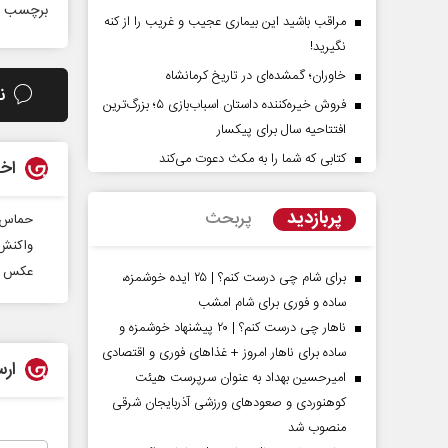
برچسب ه
مراقب باشید این بیماری عجیب و غریب را از کنه
نگیرید!
خاوران؛ گمشده‌ای در تاریخ کرمانشاه
ن
فروش خیره‌کننده داستان اسباب‌بازی ۵؛ بزرگ‌ترین
افتتاحیه سال برای پیکسار
کتابی که شما را به مکث دعوت می‌کند
اخب
پشت‌پرده تهدیدات کوتاه‏‌مدت و
اربعین نماد مقاوم
ادعا‌های خلاف واقع آمریکا
استکبار‌
پربازدید
پربحث
حماس ف
واکنش 
سلیمی‌نمین - تحلیلگر مسائل سیاسی
رحمت‌الله نوروزی - عضو کمیسی
عکس | 
مجلس
برای شام چی درست کنم؟ | ۲۵ ایده خوشمزه،
ساده و فوری برای شام امشب
ناهار چی درست کنم؟ | ۲۰ پیشنهاد خوشمزه و
ساده برای ناهار امروز + غذاهای فوری و اقتصادی
ارس
امیرحسین بهداد به عنوان سرپرست هیئت
کوهنوردی و صعودهای ورزشی آذربایجان شرقی
منصوب شد