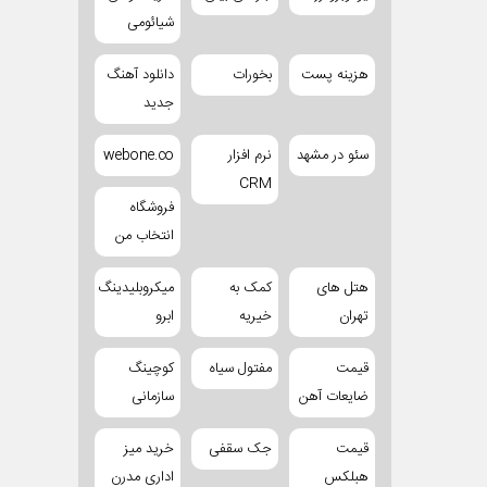
شیائومی
هزینه پست
بخورات
دانلود آهنگ
جدید
سئو در مشهد
نرم افزار
webone.co
CRM
فروشگاه
انتخاب من
هتل های
کمک به
میکروبلیدینگ
تهران
خیریه
ابرو
قیمت
مفتول سیاه
کوچینگ
ضایعات آهن
سازمانی
قیمت
جک سقفی
خرید میز
هبلکس
اداری مدرن