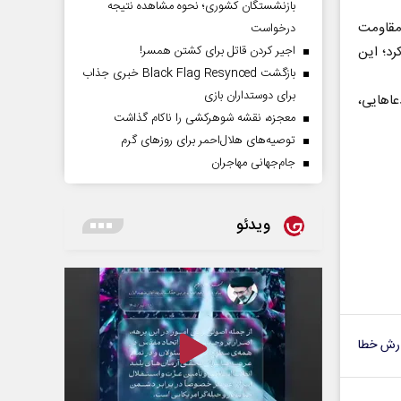
بازنشستگان کشوری؛ نحوه مشاهده نتیجه
مقاومت
درخواست
رد؛ این
اجیر کردن قاتل برای کشتن همسر!
بازگشت Black Flag Resynced خبری جذاب
برای دوستداران بازی
عاهایی،
معجزه، نقشه شوهرکشی را ناکام گذاشت
توصیه‌های هلال‌احمر برای روز‌های گرم
جام‌جهانی مهاجران
ویدئو
رش خطا