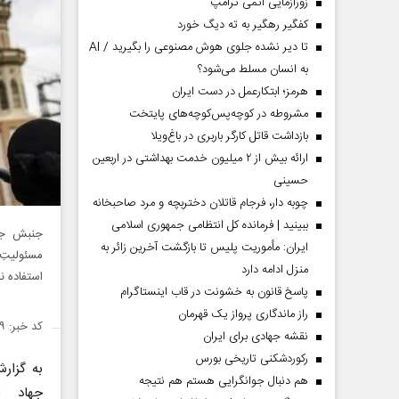
زورآزمایی اتمی ترامپ
کفگیر رهگیر به ته دیگ خورد
تا دیر نشده جلوی هوش مصنوعی را بگیرید / AI
به انسان مسلط می‌شود؟
هرمز؛ ابتکارعمل در دست ایران
مشروطه در کوچه‌پس‌کوچه‌های پایتخت
بازداشت قاتل کارگر باربری در باغ‌ویلا
ارائه بیش از ۲ میلیون خدمت بهداشتی در اربعین
حسینی
چوبه دار، فرجام قاتلان دختربچه و مرد صاحبخانه
ببینید | فرمانده کل انتظامی جمهوری اسلامی
جنبش جها
ایران­: مأموریت پلیس تا بازگشت آخرین زائر به
مسئولیتِ»
منزل ادامه دارد
استفاده نم
پاسخ قانون به خشونت در قاب اینستاگرام
راز ماندگاری پرواز یک قهرمان
کد خبر: ۱۴۲۶۵۱۹
نقشه جهادی برای ایران
رکوردشکنی تاریخی بورس
به گزا
هم دنبال جوانگرایی هستم هم نتیجه
جهاد ا