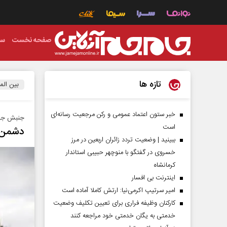
صفحه نخست
سی
تازه ها
بین الم
خبر ستون اعتماد عمومی و رکن مرجعیت رسانه‌ای
جنبش جها
است
دشمن ب
ببینید | وضعیت تردد زائران اربعین در مرز
خسروی در گفتگو با منوچهر حبیبی استاندار
کرمانشاه
اینترنت بی افسار
امیر سرتیپ اکرمی‌نیا: ارتش کاملا آماده است
کارکنان وظیفه فراری برای تعیین تکلیف وضعیت
خدمتی به یگان خدمتی خود مراجعه کنند