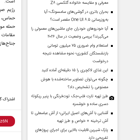
است.
معرفی و مقایسه خانواده گلکسی Z۸
رژیم صه
بحران باتری در گوشی‌های سامسونگ؛ آیا
حماس، با
به‌روزرسانی One UI ۸.۵ مقصر است؟
حمله موشکی منجر به 
آیا خودروهای خودران جای ماشین‌های معمولی را
مقامات ر
می‌گیرند؟ بررسی وضعیت در سال ۲۰۲۶
جناح‌های
استعلام وام ضروری ۷۵ میلیون تومانی
بازنشستگان کشوری؛ نحوه مشاهده نتیجه
درخواست
این غذای لاکچری را ۱۵ دقیقه‌ای آماده کنید
چگونه می‌توان تصاویر ساخته‌شده با هوش
مصنوعی را تشخیص داد؟
طرز تهیه تارت فلپ‌جک توت‌فرنگی با پنیر ریکوتا؛
اشتراک گذ
دسری ساده و خوشمزه
آشنایی با آش‌های اصیل ایرانی؛ از آش عباسعلی تا
آش ترخینه + خواص و طرز تهیه
پارک شیرین قابلیت‌ بالایی برای اجرای پروژهای
تفریحی دارد