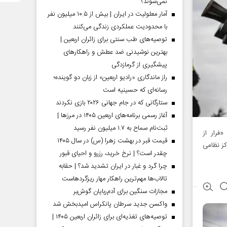
نمی‌شوند؟
آمار معلولیت در ایران | بیش از ۱۰.۵ میلیون نفر
با محدودیت عملکردی زندگی می‌کنند
توصیه‌های طب سنتی برای زائران اربعین |
بهترین نوشیدنی ضد عطش و راهکارهای
پیشگیری از گرمازدگی
راز ماندگاری «رادیو اربعین» از زبان دو گوینده؛
رسانه‌ای که حسینیه است
ستارگانی که در جام جهانی ۲۰۲۶ بازی نکردند
آغاز رسمی برنامه‌های اربعین ۱۴۰۵ در مرز‌ها |
ثبت‌نام سماح به ۱.۷ میلیون نفر رسید
فرار از
قیمت قبر در بهشت زهرا (س) در سال ۱۴۰۵
کز نظامی
چقدر است؟ | نرخ خرید، رزرو و احیای قبور
چرا گرد و غبار در ایران تشدید شد؟ | حقابه
تالاب‌ها مهم‌ترین راهکار مهار ریزگردهاست
مجازات سنگین برای آدم‌ربایان گوش‌بر
واکسن جدید سرطان پانکراس امیدبخش شد
توصیه‌های تغذیه‌ای برای زائران اربعین ۱۴۰۵ |