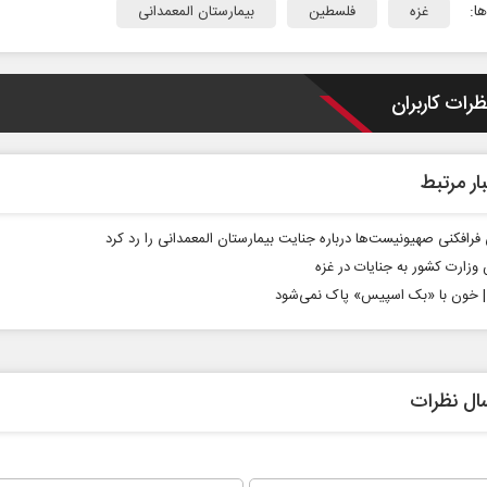
ا:
غزه
فلسطین
بیمارستان المعمدانی
ظرات کاربران
ار مرتبط
ت در برابر
از باتلاق انرژی تا بن‌بست ترامپ
رافکنی صهیونیست‌ها درباره جنایت بیمارستان المعمدانی را رد کرد
وزارت کشور به جنایات در غزه
ون اجتماعی
رضا سپهوند - سخنگوی کمیسیون انرژی مجلس
خون با «بک‌ اسپیس» پاک نمی‌شود
ال نظرات