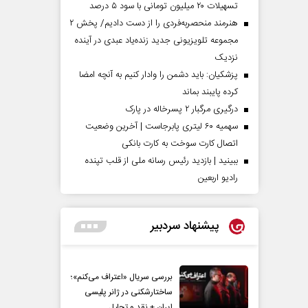
تسهیلات ۲۰ میلیون تومانی با سود ۵ درصد
هنرمند منحصر‌به‌فردی را از دست دادیم/ پخش ۲
مجموعه تلویزیونی جدید زنده‌یاد عبدی در آینده
نزدیک
پزشکیان: باید دشمن را وادار کنیم به آنچه امضا
کرده پایبند بماند
درگیری مرگبار ۲ پسرخاله در پارک
سهمیه ۶۰ لیتری پابرجاست | آخرین وضعیت
اتصال کارت سوخت به کارت بانکی
ببینید | بازدید رئیس رسانه ملی از قلب تپنده
رادیو اربعین
پیشنهاد سردبیر
بررسی سریال «اعتراف می‌کنم»؛
ساختارشکنی در ژانر پلیسی
ایران + نقد و تحلیل