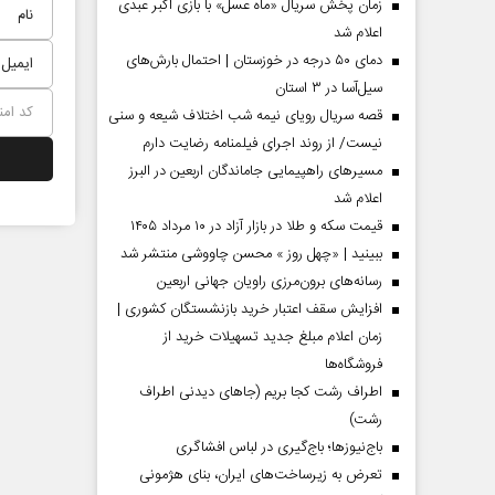
زمان پخش سریال «ماه عسل» با بازی اکبر عبدی
اعلام شد
دمای ۵۰ درجه در خوزستان | احتمال بارش‌های
سیل‌آسا در ۳ استان
قصه سریال رویای نیمه شب اختلاف شیعه و سنی
نیست/ از روند اجرای فیلمنامه رضایت دارم
مسیر‌های راهپیمایی جاماندگان اربعین در البرز
اعلام شد
قیمت سکه و طلا در بازار آزاد در ۱۰ مرداد ۱۴۰۵
ببینید | «چهل روز » محسن چاووشی منتشر شد
مردادماه
صفحات نخست روزنامه ها‌ی‌سه‌شنبه ۶ مردادماه
صفحات
رسانه‌های برون‌مرزی راویان جهانی اربعین
افزایش سقف اعتبار خرید بازنشستگان کشوری |
زمان اعلام مبلغ جدید تسهیلات خرید از
فروشگاه‌ها
اطراف رشت کجا بریم (جاهای دیدنی اطراف
رشت)
باج‌نیوزها؛ باج‌گیری در لباس افشاگری
تعرض به زیرساخت‌های ایران، بنای هژمونی