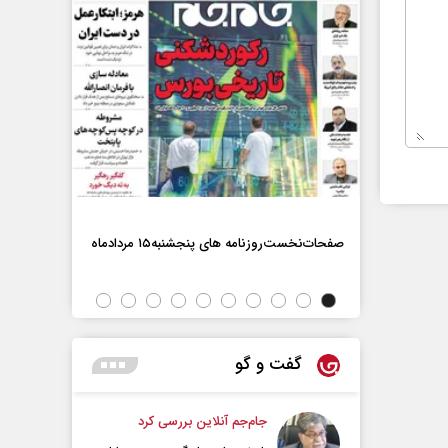
صفحات‌نخست‌روزنامه ها‌ی پنجشنبه‌۱۵ مردادماه
صفحات‌نخست‌رو
گفت و گو
جام‌جم آنلاین بررسی کرد