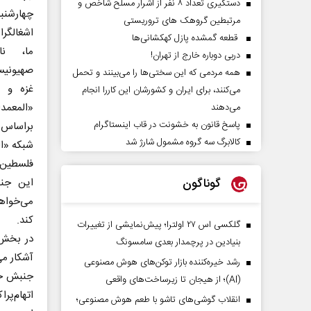
دستگیری تعداد ۸ نفر از اشرار مسلح شاخص و
مرتبطین گروهک های تروریستی
اشغالگرا
قطعه گمشده پازل کهکشانی‌ها
ما، ن
دربی دوباره خارج از تهران!
صهیونیس
همه مردمی که این سختی‌ها را می‌بینند و تحمل
غزه و ب
می‌کنند، برای ایران و کشورشان این کاررا انجام
«المعمد
می‌دهند
پاسخ قانون به خشونت در قاب اینستاگرام
براساس 
کالابرگ سه گروه مشمول شارژ شد
شبکه «ال
فلسطین ا
گوناگون
این جنب
می‌خواهد
کند.
گلکسی اس ۲۷ اولترا؛ پیش‌نمایشی از تغییرات
در بخش 
بنیادین در پرچمدار بعدی سامسونگ
آشکار می
رشد خیره‌کننده بازار توکن‌های هوش مصنوعی
جنبش جها
(AI)؛ از هیجان تا زیرساخت‌های واقعی
اتهام‌پر
انقلاب گوشی‌های تاشو‌ با طعم هوش مصنوعی؛