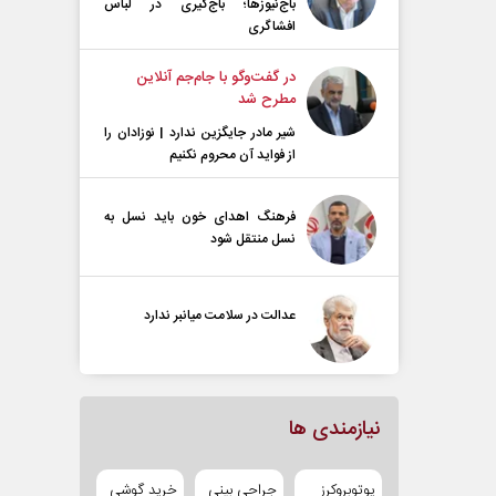
باج‌نیوزها؛ باج‌گیری در لباس
افشاگری
در گفت‌و‌گو با جام‌جم آنلاین
مطرح شد
شیر مادر جایگزین ندارد | نوزادان را
از فواید آن محروم نکنیم
فرهنگ اهدای خون باید نسل به
نسل منتقل شود
عدالت در سلامت میانبر ندارد
نیازمندی ها
یوتوبروکرز
جراحی بینی
خرید گوشی