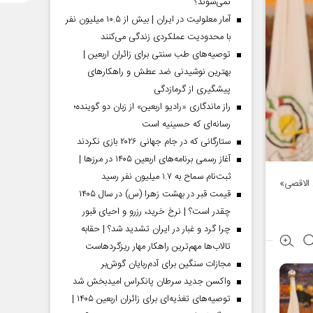
نمی‌شوند؟
آمار معلولیت در ایران | بیش از ۱۰.۵ میلیون نفر
با محدودیت عملکردی زندگی می‌کنند
توصیه‌های طب سنتی برای زائران اربعین |
بهترین نوشیدنی ضد عطش و راهکارهای
پیشگیری از گرمازدگی
راز ماندگاری «رادیو اربعین» از زبان دو گوینده؛
رسانه‌ای که حسینیه است
ستارگانی که در جام جهانی ۲۰۲۶ بازی نکردند
آغاز رسمی برنامه‌های اربعین ۱۴۰۵ در مرز‌ها |
ثبت‌نام سماح به ۱.۷ میلیون نفر رسید
الاقصی»
قیمت قبر در بهشت زهرا (س) در سال ۱۴۰۵
چقدر است؟ | نرخ خرید، رزرو و احیای قبور
چرا گرد و غبار در ایران تشدید شد؟ | حقابه
تالاب‌ها مهم‌ترین راهکار مهار ریزگردهاست
مجازات سنگین برای آدم‌ربایان گوش‌بر
واکسن جدید سرطان پانکراس امیدبخش شد
توصیه‌های تغذیه‌ای برای زائران اربعین ۱۴۰۵ |