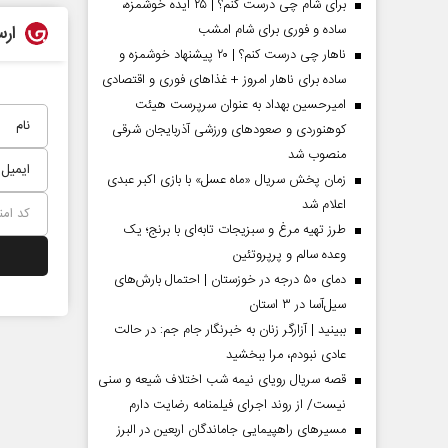
برای شام چی درست کنم؟ | ۲۵ ایده خوشمزه،
ساده و فوری برای شام امشب
ارس
ناهار چی درست کنم؟ | ۲۰ پیشنهاد خوشمزه و
ساده برای ناهار امروز + غذاهای فوری و اقتصادی
امیرحسین بهداد به عنوان سرپرست هیئت
کوهنوردی و صعودهای ورزشی آذربایجان شرقی
منصوب شد
زمان پخش سریال «ماه عسل» با بازی اکبر عبدی
اعلام شد
طرز تهیه مرغ و سبزیجات تابه‌ای با برنج؛ یک
وعده سالم و پرپروتئین
 مردادماه
صفحات نخست روزنامه ها‌ی یکشنبه ۴ مردادماه
صفحات 
دمای ۵۰ درجه در خوزستان | احتمال بارش‌های
سیل‌آسا در ۳ استان
ببینید | آزارگر زنان به خبرنگار جام جم: در حالت
عادی نبودم، مرا ببخشید
قصه سریال رویای نیمه شب اختلاف شیعه و سنی
نیست/ از روند اجرای فیلمنامه رضایت دارم
مسیر‌های راهپیمایی جاماندگان اربعین در البرز