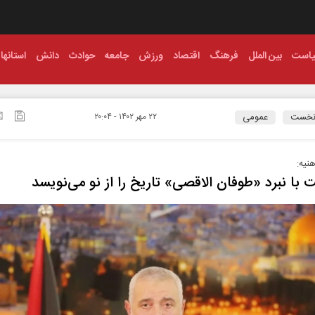
است
بین الملل
فرهنگ
اقتصاد
ورزش
جامعه
حوادث
دانش
استانها
نخست
عمومی
۲۲ مهر ۱۴۰۲ - ۲۰:۰۴
نیه:
 با نبرد «طوفان الاقصی» تاریخ را از نو می‌نویسد