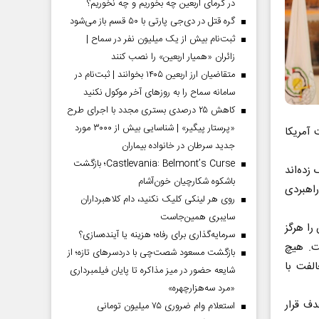
در گرمای اربعین چه بخوریم و چه نخوریم؟
گره قتل در دی‌جی پارتی با ۵۰ قسم باز می‌شود
ثبت‌نام بیش از یک میلیون نفر در سماح |
زائران «همیار اربعین» را نصب کنند
متقاضیان ارز اربعین ۱۴۰۵ بخوانند | ثبت‌نام در
سامانه سماح را به روز‌های آخر موکول نکنید
کاهش ۲۵ درصدی بستری مجدد با اجرای طرح
«پرستار پیگیر» | شناسایی بیش از ۳۰۰۰ مورد
 آمریکا
جدید سرطان در خانواده بیماران
Castlevania: Belmont’s Curse؛ بازگشت
زده‌اند
باشکوه شکارچیان خون‌آشام
راهبردی
روی هر لینکی کلیک نکنید، دام کلاهبرداران
سایبری همین‌جاست
ا هرگز
سرمایه‌گذاری برای رفاه؛ هزینه یا آینده‌سازی؟
ت. هیچ
بازگشت مسعود شصت‌چی با دردسر‌های تازه؛ از
لفت با
شایعه حضور در میز مذاکره تا پایان فیلمبرداری
«مرد سه‌هزارچهره»
دف قرار
استعلام وام ضروری ۷۵ میلیون تومانی