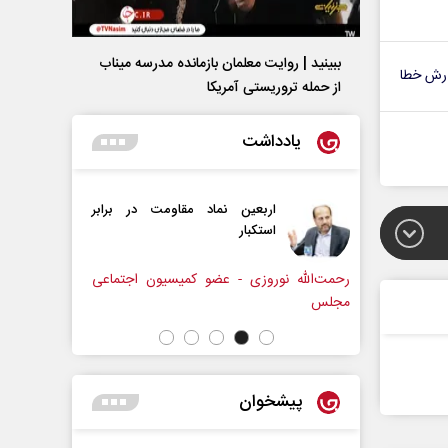
ببینید | روایت معلمان بازمانده مدرسه میناب
رش خطا
از حمله تروریستی آمریکا
یادداشت
نماد مقاومت در برابر
از باتلاق انرژی تا بن‌بست ترامپ
 عضو کمیسیون اجتماعی
رضا سپهوند - سخنگوی کمیسیون انرژی مجلس
پیشخوان