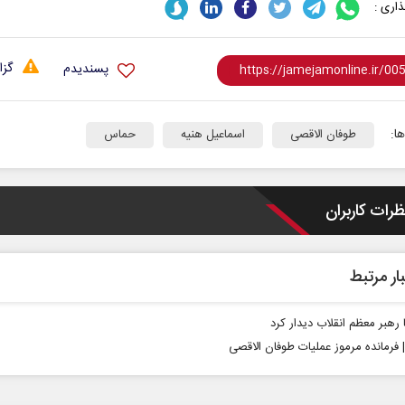
اری :
گزا
پسندیدم
ا:
طوفان الاقصی
اسماعیل هنیه
حماس
ی
مدیریت ایرانی بر شناور‌های مضر
اربعین 
ظرات کاربران
در تنگه هرمز
استکبار‌
دکتر حسن عابدینی - معاون سیاسی سازمان
رحمت‌الله نوروزی -
صداوسیما
مجلس
ار مرتبط
 رهبر معظم انقلاب دیدار کرد
| فرمانده مرموز عملیات طوفان‌ الاقصی