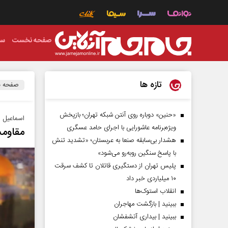
صفحه نخست
سی
تازه ها
صفحه 
«حنین» دوباره روی آنتن شبکه تهران؛ بازپخش
اسماعیل ه
ویژه‌برنامه عاشورایی با اجرای حامد عسگری
مقاومت
هشدار بی‌سابقه صنعا به عربستان؛ «تشدید تنش
با پاسخ سنگین روبه‌رو می‌شود»
پلیس تهران از دستگیری قاتلان تا کشف سرقت
۱۰ میلیاردی خبر داد
انقلاب استوک‌ها
ببینید | بازگشت مهاجران
ببینید | بیداری آتشفشان