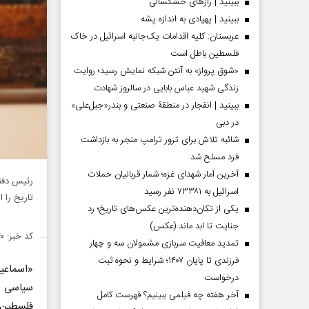
ببینید | رازهای خشکسالی
ببینید | پهپادی به اندازه پشه
عربستان: کلیه اقدامات یک‌جانبه اسرائیل در خاک
فلسطین باطل است
«شوق پرواز» به آنتن شبکه نمایش رسید؛ روایت
زندگی شهید عباس بابایی در سالروز شهادت
ببینید | انفجار در منطقۀ صنعتی و بندر«جبل‌علی»
در دبی
شائبه تلاش برای ترور ترامپ منجر به بازداشت
فرد مسلح شد
آخرین آمار شهدای غزه؛ شمار قربانیان حملات
رئیس دفت
اسرائیل به ۷۳۳۸۱ نفر رسید
تاریخ را 
یکی از تکان‌دهنده‌ترین عکس‌های تاریخ؛ رد
جنایت تا ابد ماند (عکس)
کد خبر: ۱۴۲۵۹۴۰
تمدید معافیت سربازی مشمولان سه و چهار
فرزندی تا پایان ۱۴۰۷؛ شرایط و نحوه ثبت
«اسماع
درخواست
سیاسی 
آخر هفته چه فیلمی ببینیم؟ فهرست کامل
فلسطین 