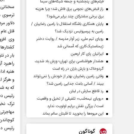
فیلم‌های پنجشنبه و جمعه شبکه‌های سیما
سخنانی 
راز قبض‌های نجومی برق فاش شد؛ چرا هزینه
ترسوی د
برق برخی مشترکان چند برابر می‌شود؟
دلاور مرد
پایان همکاری باشگاه استقلال با رامین رضاییان /
قتل عام ر
رامین به پرسپولیس نزدیک شد؟
رویای تیم ملی، زیر آوار مدرسه / روایت دختر
وی افزو
ژیمناستیک‌کاری که آسمانی شد
کشتارها
ایرانیان پای کار اربعین
بار در ن
هشدار هواشناسی برای تهران؛ وزش باد شدید،
راهبرد آ
گردوخاک و بارش باران در راه است
هنیه ادا
وقتی رامین رضاییان بهتر از خودش را نمی‌تواند
و هرگز ا
ببیند / آسانی باعث جدایی رامین شد؟
که به شم
رد قاطع سازش در لبنان
رئیس دف
«رویای نیمه‌شب» تلفیقی از تخیل و واقعیت
ترک نخو
است/ بزرگی نقش برایم اولویت ندارد
مهاجرتی
این میوه‌ها را بخورید تا قلبتان سالم بماند
کوچاندن 
رئیس دفت
گوناگون