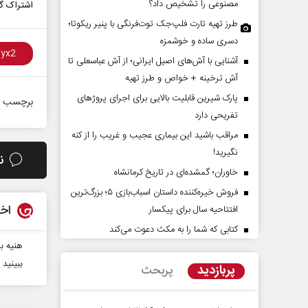
مصنوعی را تشخیص داد؟
اشتراک گذ
طرز تهیه تارت فلپ‌جک توت‌فرنگی با پنیر ریکوتا؛
دسری ساده و خوشمزه
آشنایی با آش‌های اصیل ایرانی؛ از آش عباسعلی تا
آش ترخینه + خواص و طرز تهیه
پارک شیرین قابلیت‌ بالایی برای اجرای پروژهای
برچسب ه
تفریحی دارد
مراقب باشید این بیماری عجیب و غریب را از کنه
ن در افق ایران
حادثه‌های کوچک سرنوشت‌ها
نگیرید!
ن
بزرگ
خاوران؛ گمشده‌ای در تاریخ کرمانشاه
 کارشناس ارشد مسائل منطقه
محمدجعفر محمدزاده - نویسنده و پژوهشگر
فروش خیره‌کننده داستان اسباب‌بازی ۵؛ بزرگ‌ترین
اخب
افتتاحیه سال برای پیکسار
کتابی که شما را به مکث دعوت می‌کند
هنیه با
ببینید 
پربازدید
پربحث