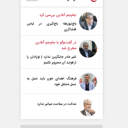
جام‌جم آنلاین بررسی کرد
باج‌نیوزها؛ باج‌گیری در لباس
افشاگری
در گفت‌و‌گو با جام‌جم آنلاین
مطرح شد
شیر مادر جایگزین ندارد | نوزادان را
از فواید آن محروم نکنیم
فرهنگ اهدای خون باید نسل به
نسل منتقل شود
عدالت در سلامت میانبر ندارد