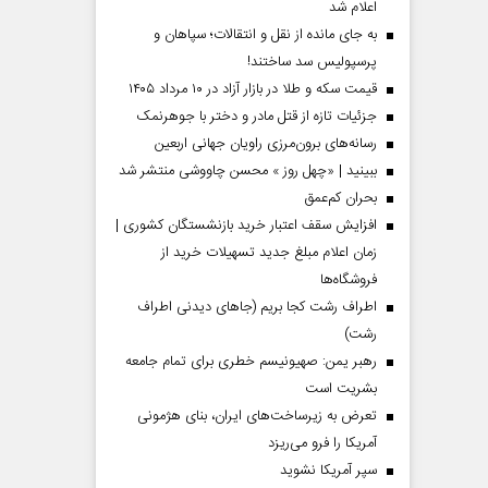
اعلام شد
به جای مانده از نقل و انتقالات؛ سپاهان و
پرسپولیس سد ساختند!
قیمت سکه و طلا در بازار آزاد در ۱۰ مرداد ۱۴۰۵
جزئیات تازه از قتل مادر و دختر با جوهرنمک
رسانه‌های برون‌مرزی راویان جهانی اربعین
ببینید | «چهل روز » محسن چاووشی منتشر شد
بحران کم‌عمق
افزایش سقف اعتبار خرید بازنشستگان کشوری |
زمان اعلام مبلغ جدید تسهیلات خرید از
فروشگاه‌ها
اطراف رشت کجا بریم (جاهای دیدنی اطراف
رشت)
رهبر یمن: صهیونیسم خطری برای تمام جامعه
بشریت است
تعرض به زیرساخت‌های ایران، بنای هژمونی
آمریکا را فرو می‌ریزد
سپر آمریکا نشوید