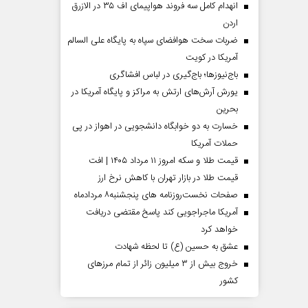
انهدام کامل سه فروند هواپیمای اف ۳۵ در الازرق
اردن
ضربات سخت هوافضای سپاه به پایگاه علی السالم
آمریکا در کویت
باج‌نیوزها؛ باج‌گیری در لباس افشاگری
یورش آرش‌های ارتش به مراکز و پایگاه‌ آمریکا در
بحرین
خسارت به دو خوابگاه دانشجویی در اهواز در پی
حملات آمریکا
قیمت طلا و سکه امروز ۱۱ مرداد ۱۴۰۵ | افت
قیمت طلا در بازار تهران با کاهش نرخ ارز
صفحات نخست‌روزنامه ها‌ی پنجشنبه‌۸ مردادماه
آمریکا ماجراجویی کند پاسخ مقتضی دریافت
خواهد کرد
عشق به حسین (ع) تا لحظه شهادت
خروج بیش از ۳ میلیون زائر از تمام مرز‌های
کشور