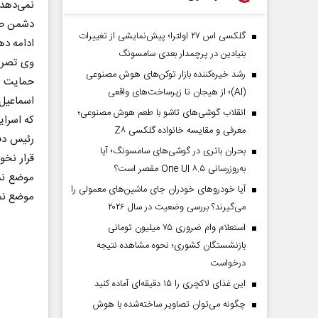
نمی‌دهد 
دشمن صهی
گلکسی اس ۲۷ اولترا؛ پیش‌نمایشی از تغییرات
ادامه ده
بنیادین در پرچمدار بعدی سامسونگ
وی تصریح
رشد خیره‌کننده بازار توکن‌های هوش مصنوعی
حمایت از
(AI)؛ از هیجان تا زیرساخت‌های واقعی
اسماعیل 
انقلاب گوشی‌های تاشو‌ با طعم هوش مصنوعی؛
که اسرای
معرفی و مقایسه خانواده گلکسی Z۸
رئیس دف
بحران باتری در گوشی‌های سامسونگ؛ آیا
قرار نخو
به‌روزرسانی One UI ۸.۵ مقصر است؟
موضع نمی
آیا خودروهای خودران جای ماشین‌های معمولی را
موضع نم
می‌گیرند؟ بررسی وضعیت در سال ۲۰۲۶
استعلام وام ضروری ۷۵ میلیون تومانی
بازنشستگان کشوری؛ نحوه مشاهده نتیجه
درخواست
این غذای لاکچری را ۱۵ دقیقه‌ای آماده کنید
چگونه می‌توان تصاویر ساخته‌شده با هوش