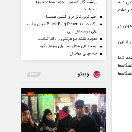
ضی علیه
بازنشستگان کشوری؛ نحوه مشاهده نتیجه
درخواست
عتراضات
اجیر کردن قاتل برای کشتن همسر!
بازگشت Black Flag Resynced خبری جذاب
جهان در
برای دوستداران بازی
معجزه، نقشه شوهرکشی را ناکام گذاشت
 تا این
توصیه‌های هلال‌احمر برای روز‌های گرم
جام‌جهانی مهاجران
ده شما
شگاه‌ها
ویدئو
شگاه‌ها