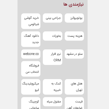
نیازمندی ها
یوتوبروکرز
جراحی بینی
خرید گوشی
شیائومی
هزینه پست
بخورات
دانلود آهنگ
جدید
سئو در مشهد
نرم افزار
webone.co
CRM
فروشگاه
انتخاب من
هتل های
کمک به
میکروبلیدینگ
تهران
خیریه
ابرو
قیمت
مفتول سیاه
کوچینگ
ضایعات آهن
سازمانی