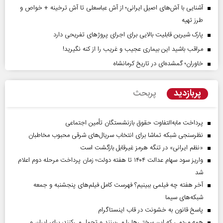
آشنایی با آش‌های اصیل ایرانی؛ از آش عباسعلی تا آش ترخینه + خواص و
طرز تهیه
پارک شیرین قابلیت‌ بالایی برای اجرای پروژهای تفریحی دارد
مراقب باشید این بیماری عجیب و غریب را از کنه نگیرید!
خاوران؛ گمشده‌ای در تاریخ کرمانشاه
پربازدید
پربحث
پرداخت مابه‌التفاوت حقوق بازنشستگان تأمین اجتماعی
نظرسنجی شبکه تماشا برای انتخاب سریال‌های شرقی محبوب مخاطبان
«نظم ایرانی» در تنگه هرمز غیرقابل بازگشت است
واریز سود سهام عدالت ۱۴۰۴ تا هفته دولت؛ زمان پرداخت مرحله دوم اعلام
شد
آخر هفته چه فیلمی ببینیم؟ فهرست کامل فیلم‌های پنجشنبه و جمعه
شبکه‌های سیما
پاسخ قانون به خشونت در قاب اینستاگرام
همه مردمی که این سختی‌ها را می‌بینند و تحمل می‌کنند، برای ایران و