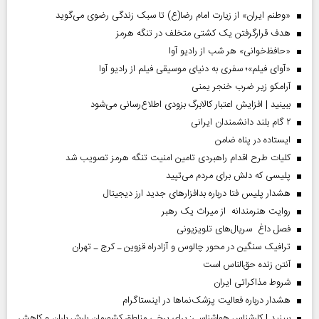
«وطنم ایران» از زیارت امام رضا(ع) تا سبک زندگی رضوی می‌گوید
هدف قرارگرفتن یک کشتی متخلف در تنگه هرمز
«حافظ‌خوانی» هر شب از رادیو آوا
«آوای فیلم»؛ سفری به دنیای موسیقی فیلم از رادیو آوا
آرامکو زیر ضرب خنجر یمنی
ببینید | افزایش اعتبار کالابرگ بزودی اطلاع‌رسانی می‌شود
۲ گام بلند دانشمندان ایرانی
ایستاده در پناه ضامن
کلیات طرح اقدام راهبردی تامین امنیت تنگه هرمز تصویب شد
پلیسی که دلش برای مردم می‌تپید
هشدار پلیس فتا درباره بدافزار‌های جدید ارز دیجیتال
روایت هنرمندانه از میراث یک رهبر
فصل داغ سریال‌های تلویزیونی
ترافیک سنگین در محور چالوس و آزادراه قزوین ـ کرج ـ تهران
آنتن زنده حق‌الناس است
شروط مذاکراتی ایران
هشدار درباره فعالیت پزشک‌نما‌ها در اینستاگرام
ببینید | کارشناس هواشناسی: برای برخی مناطق کشورمان بارش باران و کاهش