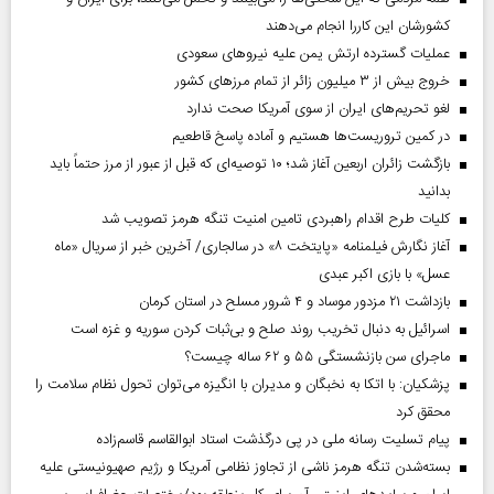
کشورشان این کاررا انجام می‌دهند
عملیات گسترده ارتش یمن علیه نیروهای سعودی
خروج بیش از ۳ میلیون زائر از تمام مرز‌های کشور
لغو تحریم‌های ایران از سوی آمریکا صحت ندارد
در کمین تروریست‌ها هستیم و آماده پاسخ قاطعیم
بازگشت زائران اربعین آغاز شد؛ ۱۰ توصیه‌ای که قبل از عبور از مرز حتماً باید
بدانید
کلیات طرح اقدام راهبردی تامین امنیت تنگه هرمز تصویب شد
آغاز نگارش فیلمنامه «پایتخت ۸» در سالجاری/ آخرین خبر از سریال «ماه
عسل» با بازی اکبر عبدی
بازداشت ۲۱ مزدور موساد و ۴ شرور مسلح در استان کرمان
اسرائیل به دنبال تخریب روند صلح و بی‌ثبات کردن سوریه و غزه است
ماجرای سن بازنشستگی ۵۵ و ۶۲ ساله چیست؟
پزشکیان: با اتکا به نخبگان و مدیران با انگیزه می‌توان تحول نظام سلامت را
محقق کرد
پیام تسلیت رسانه ملی در پی درگذشت استاد ابوالقاسم قاسم‌زاده
بسته‌شدن تنگه هرمز ناشی از تجاوز نظامی آمریکا و رژیم صهیونیستی علیه