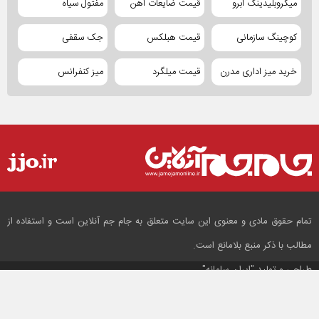
میکروبلیدینگ ابرو
قیمت ضایعات آهن
مفتول سیاه
کوچینگ سازمانی
قیمت هبلکس
جک سقفی
خرید میز اداری مدرن
قیمت میلگرد
میز کنفرانس
تمام حقوق مادی و معنوی این سایت متعلق به جام جم آنلاین است و استفاده از
مطالب با ذکر منبع بلامانع است.
طراحی و تولید
"ایران سامانه"