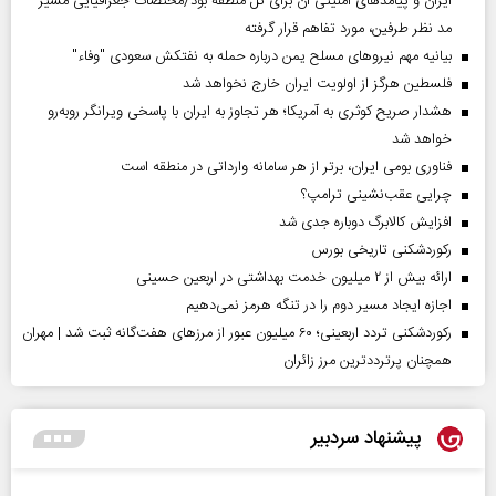
ایران و پیامد‌های امنیتی آن برای کل منطقه بود/مختصات جغرافیایی مسیر
مد نظر طرفین، مورد تفاهم قرار گرفته
بیانیه مهم نیروهای مسلح یمن درباره حمله به نفتکش سعودی "وفاء"
فلسطین هرگز از اولویت ایران خارج نخواهد شد
هشدار صریح کوثری به آمریکا؛ هر تجاوز به ایران با پاسخی ویرانگر روبه‌رو
خواهد شد
فناوری بومی ایران، برتر از هر سامانه وارداتی در منطقه است
چرایی عقب‌نشینی ترامپ؟
افزایش کالابرگ دوباره جدی شد
رکوردشکنی تاریخی بورس
ارائه بیش از ۲ میلیون خدمت بهداشتی در اربعین حسینی
اجازه ایجاد مسیر دوم را در تنگه هرمز نمی‌دهیم
رکوردشکنی تردد اربعینی؛ ۶۰ میلیون عبور از مرزهای هفت‌گانه ثبت شد | مهران
همچنان پرترددترین مرز زائران
پیشنهاد سردبیر