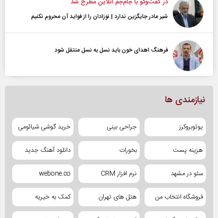
در گفت‌و‌گو با جام‌جم آنلاین مطرح شد
شیر مادر جایگزین ندارد | نوزادان را از فواید آن محروم نکنیم
فرهنگ اهدای خون باید نسل به نسل منتقل شود
نیازمندی ها
یوتوبروکرز
جراحی بینی
خرید گوشی شیائومی
هزینه پست
بخورات
دانلود آهنگ جدید
سئو در مشهد
نرم افزار CRM
webone.co
فروشگاه انتخاب من
هتل های تهران
کمک به خیریه