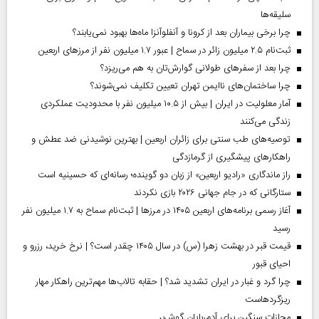
سلیقه‌ها
چرا برخی بیماران بعد از کرونا و آنفلوآنزا ماه‌ها بهبود نمی‌یابند؟
ثبت‌نام ۲.۵ میلیون زائر در سماح | عبور ۱.۷ میلیون نفر از مرز‌های اربعین
چرا بعد از سفرهای طولانی گوارش‌تان به هم می‌ریزد؟
چرا ساختمان‌های ناایمن تهران تعیین تکلیف نمی‌شوند؟
آمار معلولیت در ایران | بیش از ۱۰.۵ میلیون نفر با محدودیت عملکردی
زندگی می‌کنند
توصیه‌های طب سنتی برای زائران اربعین | بهترین نوشیدنی ضد عطش و
راهکارهای پیشگیری از گرمازدگی
راز ماندگاری «رادیو اربعین» از زبان دو گوینده؛ رسانه‌ای که حسینیه است
ستارگانی که در جام جهانی ۲۰۲۶ بازی نکردند
آغاز رسمی برنامه‌های اربعین ۱۴۰۵ در مرز‌ها | ثبت‌نام سماح به ۱.۷ میلیون نفر
رسید
قیمت قبر در بهشت زهرا (س) در سال ۱۴۰۵ چقدر است؟ | نرخ خرید، رزرو و
احیای قبور
چرا گرد و غبار در ایران تشدید شد؟ | حقابه تالاب‌ها مهم‌ترین راهکار مهار
ریزگردهاست
مجازات سنگین برای آدم‌ربایان گوش‌بر