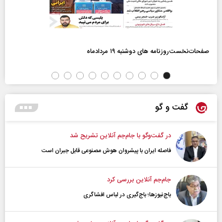
صفحات‌نخست‌روزنامه ها‌ی دوشنبه ۱۹ مردادماه
گفت و گو
در گفت‌و‌گو با جام‌جم آنلاین تشریح شد
فاصله ایران با پیشرو‌ان هوش مصنوعی قابل جبران است
جام‌جم آنلاین بررسی کرد
باج‌نیوزها؛ باج‌گیری در لباس افشاگری