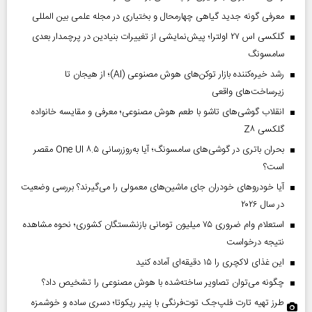
معرفی گونه جدید گیاهی چهارمحال و بختیاری در مجله علمی بین المللی
گلکسی اس ۲۷ اولترا؛ پیش‌نمایشی از تغییرات بنیادین در پرچمدار بعدی
سامسونگ
رشد خیره‌کننده بازار توکن‌های هوش مصنوعی (AI)؛ از هیجان تا
زیرساخت‌های واقعی
انقلاب گوشی‌های تاشو‌ با طعم هوش مصنوعی؛ معرفی و مقایسه خانواده
گلکسی Z۸
بحران باتری در گوشی‌های سامسونگ؛ آیا به‌روزرسانی One UI ۸.۵ مقصر
است؟
آیا خودروهای خودران جای ماشین‌های معمولی را می‌گیرند؟ بررسی وضعیت
در سال ۲۰۲۶
استعلام وام ضروری ۷۵ میلیون تومانی بازنشستگان کشوری؛ نحوه مشاهده
نتیجه درخواست
این غذای لاکچری را ۱۵ دقیقه‌ای آماده کنید
چگونه می‌توان تصاویر ساخته‌شده با هوش مصنوعی را تشخیص داد؟
طرز تهیه تارت فلپ‌جک توت‌فرنگی با پنیر ریکوتا؛ دسری ساده و خوشمزه