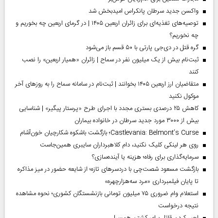
واکسن جدید سرطان پانکراس امیدبخش شد
توصیه‌های تغذیه‌ای برای زائران اربعین ۱۴۰۵ | در گرمای اربعین چه بخوریم و
چه نخوریم؟
گره قتل در دی‌جی پارتی با ۵۰ قسم باز می‌شود
ثبت‌نام بیش از یک میلیون نفر در سماح | زائران «همیار اربعین» را نصب
کنند
متقاضیان ارز اربعین ۱۴۰۵ بخوانند | ثبت‌نام در سامانه سماح را به روز‌های آخر
موکول نکنید
کاهش ۲۵ درصدی بستری مجدد با اجرای طرح «پرستار پیگیر» | شناسایی
بیش از ۳۰۰۰ مورد جدید سرطان در خانواده بیماران
Castlevania: Belmont’s Curse؛ بازگشت باشکوه شکارچیان خون‌آشام
روی هر لینکی کلیک نکنید، دام کلاهبرداران سایبری همین‌جاست
سرمایه‌گذاری برای رفاه؛ هزینه یا آینده‌سازی؟
بازگشت مسعود شصت‌چی با دردسر‌های تازه؛ از شایعه حضور در میز مذاکره
تا پایان فیلمبرداری «مرد سه‌هزارچهره»
استعلام وام ضروری ۷۵ میلیون تومانی بازنشستگان کشوری؛ نحوه مشاهده
نتیجه درخواست