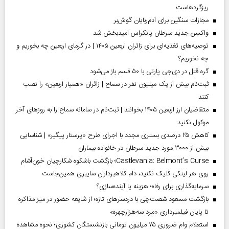
ریزگردهاست
مجازات سنگین برای آدم‌ربایان گوش‌بر
واکسن جدید سرطان پانکراس امیدبخش شد
توصیه‌های تغذیه‌ای برای زائران اربعین ۱۴۰۵ | در گرمای اربعین چه بخوریم و
چه نخوریم؟
گره قتل در دی‌جی پارتی با ۵۰ قسم باز می‌شود
ثبت‌نام بیش از یک میلیون نفر در سماح | زائران «همیار اربعین» را نصب
کنند
متقاضیان ارز اربعین ۱۴۰۵ بخوانند | ثبت‌نام در سامانه سماح را به روز‌های آخر
موکول نکنید
کاهش ۲۵ درصدی بستری مجدد با اجرای طرح «پرستار پیگیر» | شناسایی
بیش از ۳۰۰۰ مورد جدید سرطان در خانواده بیماران
Castlevania: Belmont’s Curse؛ بازگشت باشکوه شکارچیان خون‌آشام
روی هر لینکی کلیک نکنید، دام کلاهبرداران سایبری همین‌جاست
سرمایه‌گذاری برای رفاه؛ هزینه یا آینده‌سازی؟
بازگشت مسعود شصت‌چی با دردسر‌های تازه؛ از شایعه حضور در میز مذاکره
تا پایان فیلمبرداری «مرد سه‌هزارچهره»
استعلام وام ضروری ۷۵ میلیون تومانی بازنشستگان کشوری؛ نحوه مشاهده