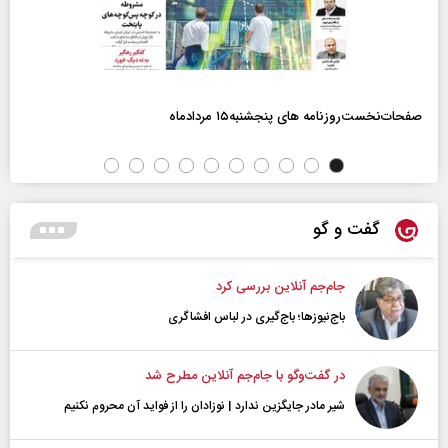
صفحات‌نخست‌روزنامه ها‌ی پنجشنبه‌۱۵ مردادماه
گفت و گو
جام‌جم آنلاین بررسی کرد
باج‌نیوزها؛ باج‌گیری در لباس افشاگری
در گفت‌و‌گو با جام‌جم آنلاین مطرح شد
شیر مادر جایگزین ندارد | نوزادان را از فواید آن محروم نکنیم