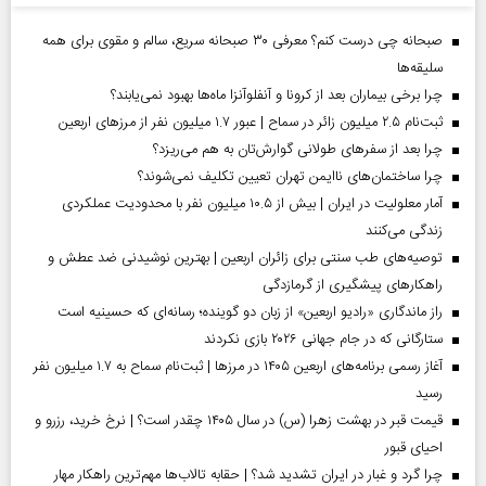
صبحانه چی درست کنم؟ معرفی ۳۰ صبحانه سریع، سالم و مقوی برای همه
سلیقه‌ها
چرا برخی بیماران بعد از کرونا و آنفلوآنزا ماه‌ها بهبود نمی‌یابند؟
ثبت‌نام ۲.۵ میلیون زائر در سماح | عبور ۱.۷ میلیون نفر از مرز‌های اربعین
چرا بعد از سفرهای طولانی گوارش‌تان به هم می‌ریزد؟
چرا ساختمان‌های ناایمن تهران تعیین تکلیف نمی‌شوند؟
آمار معلولیت در ایران | بیش از ۱۰.۵ میلیون نفر با محدودیت عملکردی
زندگی می‌کنند
توصیه‌های طب سنتی برای زائران اربعین | بهترین نوشیدنی ضد عطش و
راهکارهای پیشگیری از گرمازدگی
راز ماندگاری «رادیو اربعین» از زبان دو گوینده؛ رسانه‌ای که حسینیه است
ستارگانی که در جام جهانی ۲۰۲۶ بازی نکردند
آغاز رسمی برنامه‌های اربعین ۱۴۰۵ در مرز‌ها | ثبت‌نام سماح به ۱.۷ میلیون نفر
رسید
قیمت قبر در بهشت زهرا (س) در سال ۱۴۰۵ چقدر است؟ | نرخ خرید، رزرو و
احیای قبور
چرا گرد و غبار در ایران تشدید شد؟ | حقابه تالاب‌ها مهم‌ترین راهکار مهار