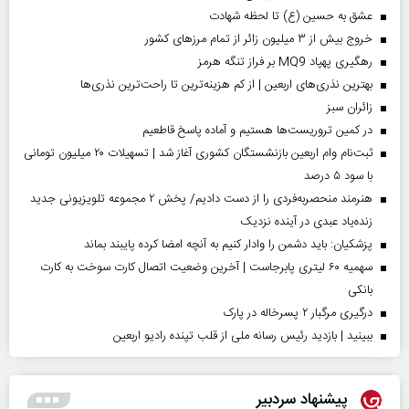
عشق به حسین (ع) تا لحظه شهادت
خروج بیش از ۳ میلیون زائر از تمام مرز‌های کشور
رهگیری پهپاد MQ9 بر فراز تنگه هرمز
بهترین نذری‌های اربعین | از کم هزینه‌ترین تا راحت‌ترین نذری‌ها
‌زائران سبز
در کمین تروریست‌ها هستیم و آماده پاسخ قاطعیم
ثبت‌نام وام اربعین بازنشستگان کشوری آغاز شد | تسهیلات ۲۰ میلیون تومانی
با سود ۵ درصد
هنرمند منحصر‌به‌فردی را از دست دادیم/ پخش ۲ مجموعه تلویزیونی جدید
زنده‌یاد عبدی در آینده نزدیک
پزشکیان: باید دشمن را وادار کنیم به آنچه امضا کرده پایبند بماند
سهمیه ۶۰ لیتری پابرجاست | آخرین وضعیت اتصال کارت سوخت به کارت
بانکی
درگیری مرگبار ۲ پسرخاله در پارک
ببینید | بازدید رئیس رسانه ملی از قلب تپنده رادیو اربعین
پیشنهاد سردبیر