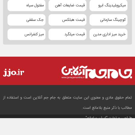
میکروبلیدینگ ابرو
قیمت ضایعات آهن
مفتول سیاه
کوچینگ سازمانی
قیمت هبلکس
جک سقفی
خرید میز اداری مدرن
قیمت میلگرد
میز کنفرانس
تمام حقوق مادی و معنوی این سایت متعلق به جام جم آنلاین است و استفاده از
مطالب با ذکر منبع بلامانع است.
طراحی و تولید
"ایران سامانه"