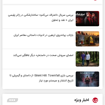
بررسی سریال «اعتراف می‌کنم»؛ ساختارشکنی در ژانر پلیسی
ایران + نقد و تحلیل
بازتاب پیاده‌روی اربعین در ادبیات داستانی معاصر ایران
امضای سروش صحت در «استخر» دیگر غافلگیر نمی‌کند
بررسی بازی Silent Hill: Townfall؛ از داستان و گیم‌پلی تا
تاریخ انتشار و سیستم مورد نیاز
اخبار ویژه