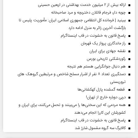
ارائه بیش از ۲ میلیون خدمت بهداشتی در اربعین حسینی
چوبه دار، فرجام قاتلان دختربچه و مرد صاحبخانه
ببینید | فرمانده کل انتظامی جمهوری اسلامی ایران­: مأموریت پلیس تا
بازگشت آخرین زائر به منزل ادامه دارد
پاسخ قانون به خشونت در قاب اینستاگرام
راز ماندگاری پرواز یک قهرمان
نقشه جهادی برای ایران
رکوردشکنی تاریخی بورس
هم دنبال جوانگرایی هستم هم نتیجه
دستگیری تعداد ۸ نفر از اشرار مسلح شاخص و مرتبطین گروهک های
تروریستی
قطعه گمشده پازل کهکشانی‌ها
دربی دوباره خارج از تهران!
همه مردمی که این سختی‌ها را می‌بینند و تحمل می‌کنند، برای ایران و
کشورشان این کاررا انجام می‌دهند
پاسخ قانون به خشونت در قاب اینستاگرام
کالابرگ سه گروه مشمول شارژ شد