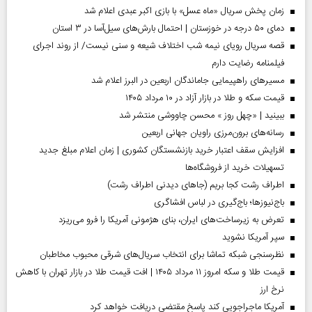
زمان پخش سریال «ماه عسل» با بازی اکبر عبدی اعلام شد
دمای ۵۰ درجه در خوزستان | احتمال بارش‌های سیل‌آسا در ۳ استان
قصه سریال رویای نیمه شب اختلاف شیعه و سنی نیست/ از روند اجرای
فیلمنامه رضایت دارم
مسیر‌های راهپیمایی جاماندگان اربعین در البرز اعلام شد
قیمت سکه و طلا در بازار آزاد در ۱۰ مرداد ۱۴۰۵
ببینید | «چهل روز » محسن چاووشی منتشر شد
رسانه‌های برون‌مرزی راویان جهانی اربعین
افزایش سقف اعتبار خرید بازنشستگان کشوری | زمان اعلام مبلغ جدید
تسهیلات خرید از فروشگاه‌ها
اطراف رشت کجا بریم (جاهای دیدنی اطراف رشت)
باج‌نیوزها؛ باج‌گیری در لباس افشاگری
تعرض به زیرساخت‌های ایران، بنای هژمونی آمریکا را فرو می‌ریزد
سپر آمریکا نشوید
نظرسنجی شبکه تماشا برای انتخاب سریال‌های شرقی محبوب مخاطبان
قیمت طلا و سکه امروز ۱۱ مرداد ۱۴۰۵ | افت قیمت طلا در بازار تهران با کاهش
نرخ ارز
آمریکا ماجراجویی کند پاسخ مقتضی دریافت خواهد کرد