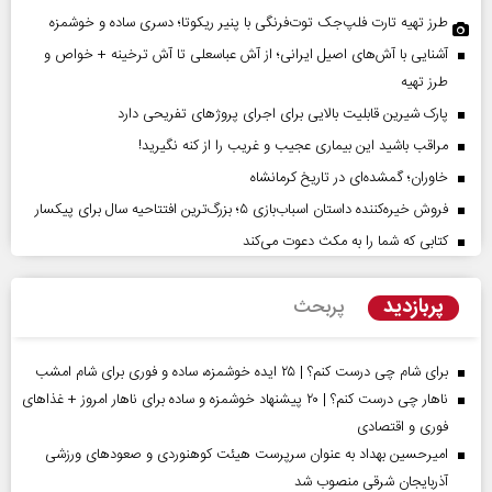
طرز تهیه تارت فلپ‌جک توت‌فرنگی با پنیر ریکوتا؛ دسری ساده و خوشمزه
آشنایی با آش‌های اصیل ایرانی؛ از آش عباسعلی تا آش ترخینه + خواص و
طرز تهیه
پارک شیرین قابلیت‌ بالایی برای اجرای پروژهای تفریحی دارد
مراقب باشید این بیماری عجیب و غریب را از کنه نگیرید!
خاوران؛ گمشده‌ای در تاریخ کرمانشاه
فروش خیره‌کننده داستان اسباب‌بازی ۵؛ بزرگ‌ترین افتتاحیه سال برای پیکسار
کتابی که شما را به مکث دعوت می‌کند
پربازدید
پربحث
برای شام چی درست کنم؟ | ۲۵ ایده خوشمزه، ساده و فوری برای شام امشب
ناهار چی درست کنم؟ | ۲۰ پیشنهاد خوشمزه و ساده برای ناهار امروز + غذاهای
فوری و اقتصادی
امیرحسین بهداد به عنوان سرپرست هیئت کوهنوردی و صعودهای ورزشی
آذربایجان شرقی منصوب شد