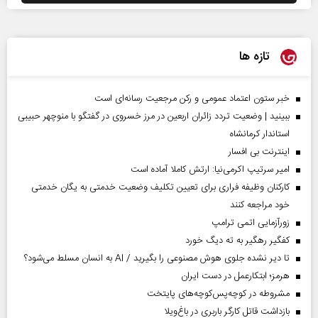
تازه ها
خبر ستون اعتماد عمومی و رکن مرجعیت رسانه‌ای است
ببینید | وضعیت تردد زائران اربعین در مرز خسروی در گفتگو با منوچهر حبیبی
استاندار کرمانشاه
اینترنت بی افسار
امیر سرتیپ اکرمی‌نیا: ارتش کاملا آماده است
کارکنان وظیفه فراری برای تعیین تکلیف وضعیت خدمتی به یگان خدمتی
خود مراجعه کنند
زورآزمایی اتمی ترامپ
کفگیر رهگیر به ته دیگ خورد
تا دیر نشده جلوی هوش مصنوعی را بگیرید / AI به انسان مسلط می‌شود؟
هرمز؛ ابتکارعمل در دست ایران
مشروطه در کوچه‌پس‌کوچه‌های پایتخت
بازداشت قاتل کارگر باربری در باغ‌ویلا