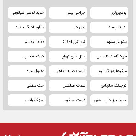
یوتوبروکرز
جراحی بینی
خرید گوشی شیائومی
هزینه پست
بخورات
دانلود آهنگ جدید
سئو در مشهد
نرم افزار CRM
webone.co
فروشگاه انتخاب من
هتل های تهران
کمک به خیریه
میکروبلیدینگ ابرو
قیمت ضایعات آهن
مفتول سیاه
کوچینگ سازمانی
قیمت هبلکس
جک سقفی
خرید میز اداری مدرن
قیمت میلگرد
میز کنفرانس