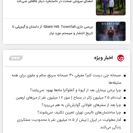
امضای سروش صحت در «استخر» دیگر غافلگیر نمی‌کند
بررسی بازی Silent Hill: Townfall؛ از داستان و گیم‌پلی تا
تاریخ انتشار و سیستم مورد نیاز
اخبار ویژه
صبحانه چی درست کنم؟ معرفی ۳۰ صبحانه سریع، سالم و مقوی برای همه
سلیقه‌ها
چرا برخی بیماران بعد از کرونا و آنفلوآنزا ماه‌ها بهبود نمی‌یابند؟
ثبت‌نام ۲.۵ میلیون زائر در سماح | عبور ۱.۷ میلیون نفر از مرز‌های اربعین
چرا بعد از سفرهای طولانی گوارش‌تان به هم می‌ریزد؟
چرا ساختمان‌های ناایمن تهران تعیین تکلیف نمی‌شوند؟
آمار معلولیت در ایران | بیش از ۱۰.۵ میلیون نفر با محدودیت عملکردی
زندگی می‌کنند