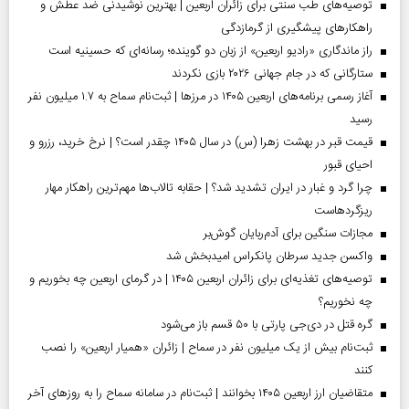
توصیه‌های طب سنتی برای زائران اربعین | بهترین نوشیدنی ضد عطش و
راهکارهای پیشگیری از گرمازدگی
راز ماندگاری «رادیو اربعین» از زبان دو گوینده؛ رسانه‌ای که حسینیه است
ستارگانی که در جام جهانی ۲۰۲۶ بازی نکردند
آغاز رسمی برنامه‌های اربعین ۱۴۰۵ در مرز‌ها | ثبت‌نام سماح به ۱.۷ میلیون نفر
رسید
قیمت قبر در بهشت زهرا (س) در سال ۱۴۰۵ چقدر است؟ | نرخ خرید، رزرو و
احیای قبور
چرا گرد و غبار در ایران تشدید شد؟ | حقابه تالاب‌ها مهم‌ترین راهکار مهار
ریزگردهاست
مجازات سنگین برای آدم‌ربایان گوش‌بر
واکسن جدید سرطان پانکراس امیدبخش شد
توصیه‌های تغذیه‌ای برای زائران اربعین ۱۴۰۵ | در گرمای اربعین چه بخوریم و
چه نخوریم؟
گره قتل در دی‌جی پارتی با ۵۰ قسم باز می‌شود
ثبت‌نام بیش از یک میلیون نفر در سماح | زائران «همیار اربعین» را نصب
کنند
متقاضیان ارز اربعین ۱۴۰۵ بخوانند | ثبت‌نام در سامانه سماح را به روز‌های آخر