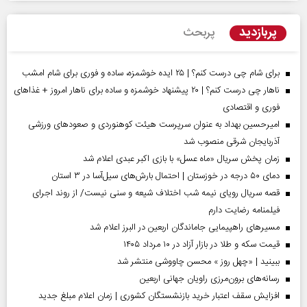
پربازدید
پربحث
برای شام چی درست کنم؟ | ۲۵ ایده خوشمزه، ساده و فوری برای شام امشب
ناهار چی درست کنم؟ | ۲۰ پیشنهاد خوشمزه و ساده برای ناهار امروز + غذاهای
فوری و اقتصادی
امیرحسین بهداد به عنوان سرپرست هیئت کوهنوردی و صعودهای ورزشی
آذربایجان شرقی منصوب شد
زمان پخش سریال «ماه عسل» با بازی اکبر عبدی اعلام شد
دمای ۵۰ درجه در خوزستان | احتمال بارش‌های سیل‌آسا در ۳ استان
قصه سریال رویای نیمه شب اختلاف شیعه و سنی نیست/ از روند اجرای
فیلمنامه رضایت دارم
مسیر‌های راهپیمایی جاماندگان اربعین در البرز اعلام شد
قیمت سکه و طلا در بازار آزاد در ۱۰ مرداد ۱۴۰۵
ببینید | «چهل روز » محسن چاووشی منتشر شد
رسانه‌های برون‌مرزی راویان جهانی اربعین
افزایش سقف اعتبار خرید بازنشستگان کشوری | زمان اعلام مبلغ جدید