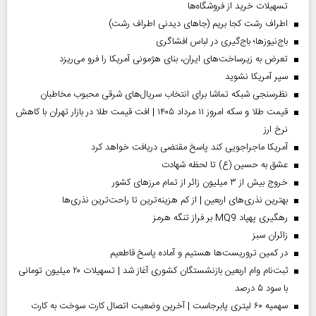
تسهیلات خرید از فروشگاه‌ها
اطراف رشت کجا بریم (جاهای دیدنی اطراف رشت)
باج‌نیوزها؛ باج‌گیری در لباس افشاگری
تعرض به زیرساخت‌های ایران، بنای هژمونی آمریکا را فرو می‌ریزد
سپر آمریکا نشوید
نظرسنجی شبکه تماشا برای انتخاب سریال‌های شرقی محبوب مخاطبان
قیمت طلا و سکه امروز ۱۱ مرداد ۱۴۰۵ | افت قیمت طلا در بازار تهران با کاهش
نرخ ارز
آمریکا ماجراجویی کند پاسخ مقتضی دریافت خواهد کرد
عشق به حسین (ع) تا لحظه شهادت
خروج بیش از ۳ میلیون زائر از تمام مرز‌های کشور
بهترین نذری‌های اربعین | از کم هزینه‌ترین تا راحت‌ترین نذری‌ها
رهگیری پهپاد MQ9 بر فراز تنگه هرمز
‌زائران سبز
در کمین تروریست‌ها هستیم و آماده پاسخ قاطعیم
ثبت‌نام وام اربعین بازنشستگان کشوری آغاز شد | تسهیلات ۲۰ میلیون تومانی
با سود ۵ درصد
سهمیه ۶۰ لیتری پابرجاست | آخرین وضعیت اتصال کارت سوخت به کارت