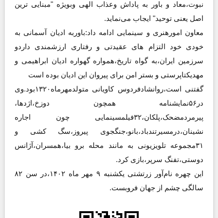
نبوت،معاد و باور به پاداش وعذاب الهی وبویژه "مبنایی ترین
اصل یعنی توحید" ایجاب می‌نماید.
معاون امورهنری و سینمایی ادامه داد:باوربه ادیان آسمانی به
خودی خود التزام های عقیدتی و رفتاری ارزشمندی داردو
سرزمین ایران،به گواه تاریخ،همواره گهواره ادیان ابراهیمی و
مهدیکتاپرستی و بستر امن برای پیروان این ادیان بوده است
گفتنی است،روانشادفردوس کاویانی متولدمهرماه۱۳۲۰بود.
وی
در۵۶نمایشنامه همچون دوزخ،اژدها،
پیرمردمضحک،پلکان،۳۲فیلمسینمایی چون اجاره
نشینان،درمسیرتندباد،بانو،جنگجوی پیروز،سگ کشی و
۳۱مجموعه تلویزیونی به مانند محله برو بیا،همسران،آژانس
دوستی،تفنگ سرپر،بازی کرد.
این چهره نام‌آور زرتشتی یکشنبه ۹ مهر ماه ۱۴۰۲،در سن ۸۲
سالگی چشم از جهان فروبست.