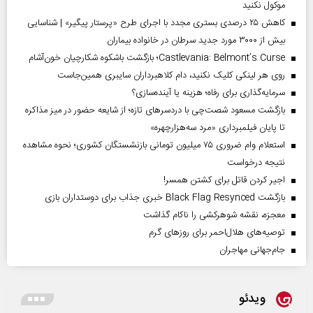
موکول نکنید
کاهش ۲۵ درصدی بستری مجدد با اجرای طرح «پرستار پیگیر» | شناسایی
بیش از ۳۰۰۰ مورد جدید سرطان در خانواده بیماران
Castlevania: Belmont’s Curse؛ بازگشت باشکوه شکارچیان خون‌آشام
روی هر لینکی کلیک نکنید، دام کلاهبرداران سایبری همین‌جاست
سرمایه‌گذاری برای رفاه؛ هزینه یا آینده‌سازی؟
بازگشت مسعود شصت‌چی با دردسر‌های تازه؛ از شایعه حضور در میز مذاکره
تا پایان فیلمبرداری «مرد سه‌هزارچهره»
استعلام وام ضروری ۷۵ میلیون تومانی بازنشستگان کشوری؛ نحوه مشاهده
نتیجه درخواست
اجیر کردن قاتل برای کشتن همسر!
بازگشت Black Flag Resynced خبری جذاب برای دوستداران بازی
معجزه، نقشه شوهرکشی را ناکام گذاشت
توصیه‌های هلال‌احمر برای روز‌های گرم
جام‌جهانی مهاجران
ویدئو