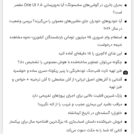
بحران باتری در گوشی‌های سامسونگ؛ آیا به‌روزرسانی One UI ۸.۵ مقصر
است؟
آیا خودروهای خودران جای ماشین‌های معمولی را می‌گیرند؟ بررسی وضعیت
در سال ۲۰۲۶
استعلام وام ضروری ۷۵ میلیون تومانی بازنشستگان کشوری؛ نحوه مشاهده
نتیجه درخواست
این غذای لاکچری را ۱۵ دقیقه‌ای آماده کنید
چگونه می‌توان تصاویر ساخته‌شده با هوش مصنوعی را تشخیص داد؟
طرز تهیه تارت فلپ‌جک توت‌فرنگی با پنیر ریکوتا؛ دسری ساده و خوشمزه
آشنایی با آش‌های اصیل ایرانی؛ از آش عباسعلی تا آش ترخینه + خواص و
طرز تهیه
پارک شیرین قابلیت‌ بالایی برای اجرای پروژهای تفریحی دارد
مراقب باشید این بیماری عجیب و غریب را از کنه نگیرید!
خاوران؛ گمشده‌ای در تاریخ کرمانشاه
فروش خیره‌کننده داستان اسباب‌بازی ۵؛ بزرگ‌ترین افتتاحیه سال برای پیکسار
کتابی که شما را به مکث دعوت می‌کند