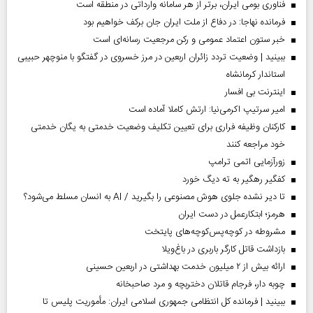
فناوری بومی ایران، برتر از هر سامانه وارداتی در منطقه است
فرمانده نهاجا: در دفاع از ملت ایران جان برکف خواهیم بود
خبر ستون اعتماد عمومی و رکن مرجعیت رسانه‌ای است
ببینید | وضعیت تردد زائران اربعین در مرز خسروی در گفتگو با منوچهر حبیبی
استاندار کرمانشاه
اینترنت بی افسار
امیر سرتیپ اکرمی‌نیا: ارتش کاملا آماده است
کارکنان وظیفه فراری برای تعیین تکلیف وضعیت خدمتی به یگان خدمتی
خود مراجعه کنند
زورآزمایی اتمی ترامپ
کفگیر رهگیر به ته دیگ خورد
تا دیر نشده جلوی هوش مصنوعی را بگیرید / AI به انسان مسلط می‌شود؟
هرمز؛ ابتکارعمل در دست ایران
مشروطه در کوچه‌پس‌کوچه‌های پایتخت
بازداشت قاتل کارگر باربری در باغ‌ویلا
ارائه بیش از ۲ میلیون خدمت بهداشتی در اربعین حسینی
چوبه دار، فرجام قاتلان دختربچه و مرد صاحبخانه
ببینید | فرمانده کل انتظامی جمهوری اسلامی ایران­: مأموریت پلیس تا