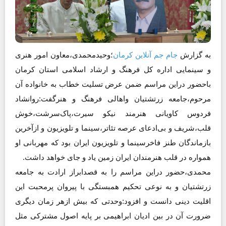
به گزارش
جام جم آنلاین کرمان
؛وحیدمحمدی،معاون امور هنری
و سینمایی اداره کل فرهنگ و ارشاد اسلامی استان کرمان
باحضور دراین مراسم ضمن عرض تسلیت خطاب به خانواده آن
مرحوم،جامعه زرتشتیان واهالی فرهنگ و هنرگفت:روانشاد
فردوس کاویانی هنرمند نیکو سیرت،پاک‌سرشت،خوش
قلب،شریف و بی‌ادعای عرصه تئاتر،سینما و تلویزیون و ازآخرین
بازماندگان طنز فاخرسینما و تلویزیون ایران بود که مهربانی او
همواره در قلب هنرمندان ایران زمین یاد و جای خواهد داشت.
محمدی،حضور دراین مراسم را به قصدابراز ارادت به جامعه
زرتشتیان و به نوعی تحکیم همبستگی با پیروان پرمحبت این
اقلیت دینی دانست و افزود:وحدتی که بیش ازهر زمان دیگری
ضرورت آن در بین ادیان ابراهیمی بر پایه اصول مشترکی مثل