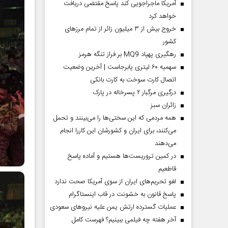
آمریکا ماجراجویی کند پاسخ مقتضی دریافت
خواهد کرد
خروج بیش از ۳ میلیون زائر از تمام مرز‌های
کشور
رهگیری پهپاد MQ9 بر فراز تنگه هرمز
سهمیه ۶۰ لیتری پابرجاست | آخرین وضعیت
اتصال کارت سوخت به کارت بانکی
درگیری مرگبار ۲ پسرخاله در پارک
‌زائران سبز
همه مردمی که این سختی‌ها را می‌بینند و تحمل
می‌کنند، برای ایران و کشورشان این کاررا انجام
می‌دهند
در کمین تروریست‌ها هستیم و آماده پاسخ
قاطعیم
لغو تحریم‌های ایران از سوی آمریکا صحت ندارد
پاسخ قانون به خشونت در قاب اینستاگرام
عملیات گسترده ارتش یمن علیه نیروهای سعودی
آخر هفته چه فیلمی ببینیم؟ فهرست کامل