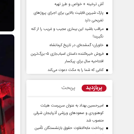
آش ترخینه + خواص و طرز تهیه
پارک شیرین قابلیت‌ بالایی برای اجرای پروژهای
تفریحی دارد
مراقب باشید این بیماری عجیب و غریب را از کنه
نگیرید!
خاوران؛ گمشده‌ای در تاریخ کرمانشاه
فروش خیره‌کننده داستان اسباب‌بازی ۵؛ بزرگ‌ترین
افتتاحیه سال برای پیکسار
 آرامش‌ بخش
روز روایتگران حقیقت
کتابی که شما را به مکث دعوت می‌کند
دکتر حسین قرایی - مدیر کل روابط عمومی
دکت
پربازدید
پربحث
رسانه ملی
امیرحسین بهداد به عنوان سرپرست هیئت
کوهنوردی و صعودهای ورزشی آذربایجان شرقی
منصوب شد
پرداخت مابه‌التفاوت حقوق بازنشستگان تأمین