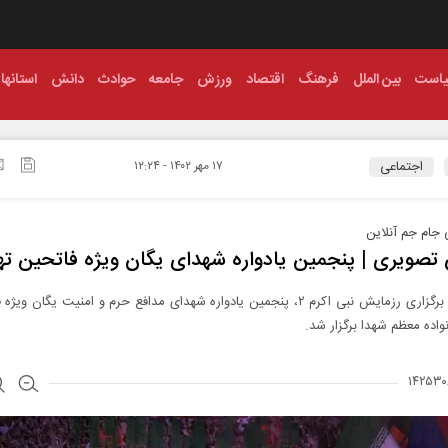
است
بین الملل
فرهنگ
اقتصاد
ورزش
جامعه
حوادث
دانش
استانها
اجتماعی
۱۷ مهر ۱۴۰۲ - ۱۲:۲۴
جام جم آنلاین
تصویری | پنجمین یادواره شهدای یگان ویژه فاتحین ته
در جریان برگزاری رزمایش نبی اکرم ۲، پنجمین یادواره شهدای مدافع حرم و امنیت یگان و
اده معظم شهدا برگزار شد.