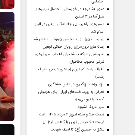
اجتماعی
دمای ۵۰ درجه در خوزستان | احتمال بارش‌های
سیل‌آسا در ۳ استان
مسیر‌های راهپیمایی جاماندگان اربعین در البرز
اعلام شد
ببینید | «چهل روز » محسن چاووشی منتشر شد
رسانه‌های برون‌مرزی راویان جهانی اربعین
نظرسنجی شبکه تماشا برای انتخاب سریال‌های
شرقی محبوب مخاطبان
اطراف رشت کجا بریم (جاهای دیدنی اطراف
رشت)
 مردادماه
صفحات نخست‌روزنامه‌ها‌ی‌چهارشنبه‌۷‌مردادماه
صفحات 
باج‌نیوزها؛ باج‌گیری در لباس افشاگری
تعرض به زیرساخت‌های ایران، بنای هژمونی
آمریکا را فرو می‌ریزد
سپر آمریکا نشوید
قیمت طلا و سکه امروز ۱۱ مرداد ۱۴۰۵ | افت
قیمت طلا در بازار تهران با کاهش نرخ ارز
عشق به حسین (ع) تا لحظه شهادت