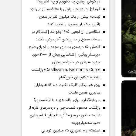
در گرمای اربعین چه بخوریم و چه نخوریم؟
گره قتل در دی‌جی پارتی با ۵۰ قسم باز می‌شود
ثبت‌نام بیش از یک میلیون نفر در سماح |
زائران «همیار اربعین» را نصب کنند
متقاضیان ارز اربعین ۱۴۰۵ بخوانند | ثبت‌نام در
سامانه سماح را به روز‌های آخر موکول نکنید
کاهش ۲۵ درصدی بستری مجدد با اجرای طرح
«پرستار پیگیر» | شناسایی بیش از ۳۰۰۰ مورد
جدید سرطان در خانواده بیماران
Castlevania: Belmont’s Curse؛ بازگشت
باشکوه شکارچیان خون‌آشام
روی هر لینکی کلیک نکنید، دام کلاهبرداران
سایبری همین‌جاست
سرمایه‌گذاری برای رفاه؛ هزینه یا آینده‌سازی؟
بازگشت مسعود شصت‌چی با دردسر‌های تازه؛ از
شایعه حضور در میز مذاکره تا پایان فیلمبرداری
«مرد سه‌هزارچهره»
استعلام وام ضروری ۷۵ میلیون تومانی