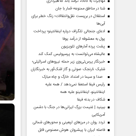
مهاجرت به کانادا، ترفند باند کلاهبرداری
شنا در مناطق ممنوعه؛ قمار با جان
استقلال در بن‌بست نقل‌وانتقالات؛ زنگ خطر برای
آبی‌ها
ادعای جنجالی تلگراف درباره اینفانتینو؛ پرداخت
پول به معشوقه از درآمد یوفا
پشت پرده آمارهای تلویزیون
عالیشاه می‌توانست به پرسپولیس کمک کند
خبرنگار پرس‌تی‌وی زیر حمله نیروهای اسرائیلی؛
شلیک نارنجک صوتی و گاز اشک‌آور به خبرنگاران
صدا و سیما در امتداد خارگ و چاه مبارک
رئیس فیفا استعفا نمی‌دهد / همه علیه
اینفانتینو، اینفانتینو علیه همه
شکاف در بدنه فیفا
ببینید | غنیمت بزرگ ایرانی‌ها در جنگ با دشمن
آمریکایی
تردد روان در مرزهای اربعینی و محورهای شمالی
فاصله ایران با پیشرو‌ان هوش مصنوعی قابل