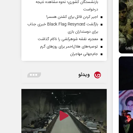
بازنشستگان کشوری؛ نحوه مشاهده نتیجه
درخواست
اجیر کردن قاتل برای کشتن همسر!
بازگشت Black Flag Resynced خبری جذاب
برای دوستداران بازی
معجزه، نقشه شوهرکشی را ناکام گذاشت
توصیه‌های هلال‌احمر برای روز‌های گرم
جام‌جهانی مهاجران
ویدئو