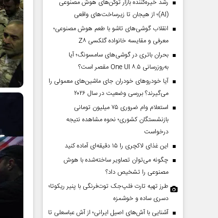
رشد خیره‌کننده بازار توکن‌های هوش مصنوعی
(AI)؛ از هیجان تا زیرساخت‌های واقعی
انقلاب گوشی‌های تاشو‌ با طعم هوش مصنوعی؛
معرفی و مقایسه خانواده گلکسی Z۸
بحران باتری در گوشی‌های سامسونگ؛ آیا
به‌روزرسانی One UI ۸.۵ مقصر است؟
آیا خودروهای خودران جای ماشین‌های معمولی را
می‌گیرند؟ بررسی وضعیت در سال ۲۰۲۶
استعلام وام ضروری ۷۵ میلیون تومانی
بازنشستگان کشوری؛ نحوه مشاهده نتیجه
درخواست
این غذای لاکچری را ۱۵ دقیقه‌ای آماده کنید
چگونه می‌توان تصاویر ساخته‌شده با هوش
مصنوعی را تشخیص داد؟
طرز تهیه تارت فلپ‌جک توت‌فرنگی با پنیر ریکوتا؛
دسری ساده و خوشمزه
آشنایی با آش‌های اصیل ایرانی؛ از آش عباسعلی تا