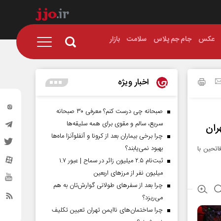
عکس
جام جم پلاس
سلامت
بازار
اخبار ویژه
صبحانه چی درست کنم؟ معرفی ۳۰ صبحانه
سریع، سالم و مقوی برای همه سلیقه‌ها
ران
چرا برخی بیماران بعد از کرونا و آنفلوآنزا ماه‌ها
بهبود نمی‌یابند؟
یژه فاتحین با
ثبت‌نام ۲.۵ میلیون زائر در سماح | عبور ۱.۷
میلیون نفر از مرز‌های اربعین
چرا بعد از سفرهای طولانی گوارش‌تان به هم
می‌ریزد؟
چرا ساختمان‌های ناایمن تهران تعیین تکلیف