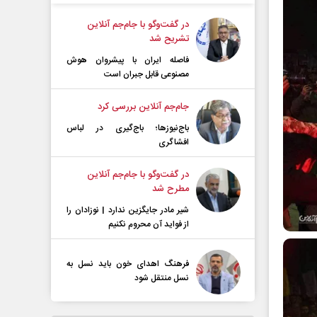
در گفت‌و‌گو با جام‌جم آنلاین
تشریح شد
فاصله ایران با پیشرو‌ان هوش
مصنوعی قابل جبران است
جام‌جم آنلاین بررسی کرد
باج‌نیوزها؛ باج‌گیری در لباس
افشاگری
در گفت‌و‌گو با جام‌جم آنلاین
مطرح شد
شیر مادر جایگزین ندارد | نوزادان را
از فواید آن محروم نکنیم
فرهنگ اهدای خون باید نسل به
نسل منتقل شود