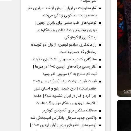
نمی‌شوند؟
آمار معلولیت در ایران | بیش از ۱۰.۵ میلیون نفر
با محدودیت عملکردی زندگی می‌کنند
توصیه‌های طب سنتی برای زائران اربعین |
بهترین نوشیدنی ضد عطش و راهکارهای
پیشگیری از گرمازدگی
راز ماندگاری «رادیو اربعین» از زبان دو گوینده؛
رسانه‌ای که حسینیه است
ستارگانی که در جام جهانی ۲۰۲۶ بازی نکردند
آغاز رسمی برنامه‌های اربعین ۱۴۰۵ در مرز‌ها |
ثبت‌نام سماح به ۱.۷ میلیون نفر رسید
قیمت قبر در بهشت زهرا (س) در سال ۱۴۰۵
چقدر است؟ | نرخ خرید، رزرو و احیای قبور
چرا گرد و غبار در ایران تشدید شد؟ | حقابه
تالاب‌ها مهم‌ترین راهکار مهار ریزگردهاست
مجازات سنگین برای آدم‌ربایان گوش‌بر
واکسن جدید سرطان پانکراس امیدبخش شد
توصیه‌های تغذیه‌ای برای زائران اربعین ۱۴۰۵ |