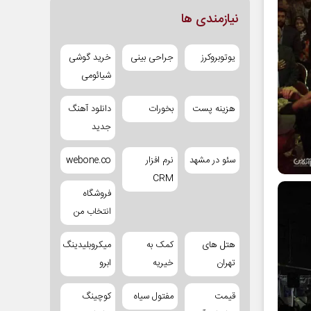
نیازمندی ها
یوتوبروکرز
جراحی بینی
خرید گوشی
شیائومی
هزینه پست
بخورات
دانلود آهنگ
جدید
سئو در مشهد
نرم افزار
webone.co
CRM
فروشگاه
انتخاب من
هتل های
کمک به
میکروبلیدینگ
تهران
خیریه
ابرو
قیمت
مفتول سیاه
کوچینگ