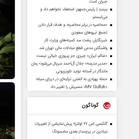
جبران است
ببینید | رئیس‌جمهور: استعفاء نخواهم داد و
می‌ایستم
«محاصره در برابر محاصره» و هدف قرار دادن
تجمع نیروهای سعودی
خبرنگاران پشت سد کمیته‌های وزارت کار
واشنگتن مدعی قطع مبادلات مالی تهران شد
«غنائم ایران» چیزی جز پیروزی خیالی نیست
«مدیر مدرسه» جلال آل‌احمد سریال می‌شود؛ رمان
ماندگار در آستانه تولید تلویزیونی
حمله پهپادی به کشتی ترکیه‌ای در دریای سیاه؛
«MV Gulluk» مسیرش را تغییر داد
گوناگون
گلکسی اس ۲۷ اولترا؛ پیش‌نمایشی از تغییرات
بنیادین در پرچمدار بعدی سامسونگ