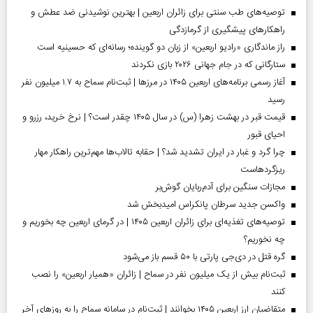
توصیه‌های طب سنتی برای زائران اربعین | بهترین نوشیدنی ضد عطش و
راهکارهای پیشگیری از گرمازدگی
راز ماندگاری «رادیو اربعین» از زبان دو گوینده؛ رسانه‌ای که حسینیه است
ستارگانی که در جام جهانی ۲۰۲۶ بازی نکردند
آغاز رسمی برنامه‌های اربعین ۱۴۰۵ در مرز‌ها | ثبت‌نام سماح به ۱.۷ میلیون نفر
رسید
قیمت قبر در بهشت زهرا (س) در سال ۱۴۰۵ چقدر است؟ | نرخ خرید، رزرو و
احیای قبور
چرا گرد و غبار در ایران تشدید شد؟ | حقابه تالاب‌ها مهم‌ترین راهکار مهار
ریزگردهاست
مجازات سنگین برای آدم‌ربایان گوش‌بر
واکسن جدید سرطان پانکراس امیدبخش شد
توصیه‌های تغذیه‌ای برای زائران اربعین ۱۴۰۵ | در گرمای اربعین چه بخوریم و
چه نخوریم؟
گره قتل در دی‌جی پارتی با ۵۰ قسم باز می‌شود
ثبت‌نام بیش از یک میلیون نفر در سماح | زائران «همیار اربعین» را نصب
کنند
متقاضیان ارز اربعین ۱۴۰۵ بخوانند | ثبت‌نام در سامانه سماح را به روز‌های آخر