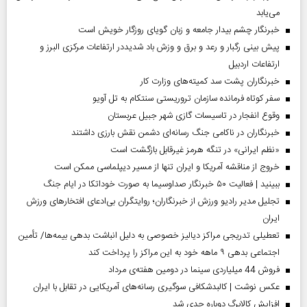
می‌یابد
خبرنگار چشم بیدار جامعه و زبان گویای روزگار خویش است
پیش بینی رگبار و رعد و برق و وزش باد شدیددر ارتفاعات مرکزی البرز و
ارتفاعات اردبیل
خبرنگاران پشت سد کمیته‌های وزارت کار
سفر کوتاه فرمانده سازمان تروریستی سنتکام به تل آویو
وقوع انفجار در تاسیسات گازی شهر جبیل عربستان
خبرنگاران در ناکامی جنگ رسانه‌ای دشمن نقش بارزی داشتند
«نظم ایرانی» در تنگه هرمز غیرقابل بازگشت است
خروج از مناقشه آمریکا و ایران تنها از مسیر دیپلماسی ممکن است
ببینید | فعالیت ۵۰ خبرنگار صداوسیما به صورت خوداتکا در ایام جنگ
تجلیل مدیر رادیو ورزش از خبرنگاران؛ روایتگران بی‌ادعای افتخارهای ورزش
ایران
تعطیلی تدریجی مراکز دیالیز خصوصی به دلیل انباشت بدهی بیمه‌ها/ تأمین
اجتماعی بدهی ۹ ماهه خود به این مراکز را پرداخت کند
فروش 44 میلیاردی سینما در دومین هفته‌ی مرداد
عکس نوشت | کالبدشکافی سوگیری رسانه‌های آمریکایی در تقابل با ایران
افزایش کالابرگ دوباره جدی شد