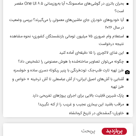
بحران باتری در گوشی‌های سامسونگ؛ آیا به‌روزرسانی One UI ۸.۵ مقصر
است؟
آیا خودروهای خودران جای ماشین‌های معمولی را می‌گیرند؟ بررسی وضعیت
در سال ۲۰۲۶
استعلام وام ضروری ۷۵ میلیون تومانی بازنشستگان کشوری؛ نحوه مشاهده
نتیجه درخواست
این غذای لاکچری را ۱۵ دقیقه‌ای آماده کنید
چگونه می‌توان تصاویر ساخته‌شده با هوش مصنوعی را تشخیص داد؟
طرز تهیه تارت فلپ‌جک توت‌فرنگی با پنیر ریکوتا؛ دسری ساده و خوشمزه
آشنایی با آش‌های اصیل ایرانی؛ از آش عباسعلی تا آش ترخینه + خواص و
طرز تهیه
پارک شیرین قابلیت‌ بالایی برای اجرای پروژهای تفریحی دارد
مراقب باشید این بیماری عجیب و غریب را از کنه نگیرید!
خاوران؛ گمشده‌ای در تاریخ کرمانشاه
پربازدید
پربحث