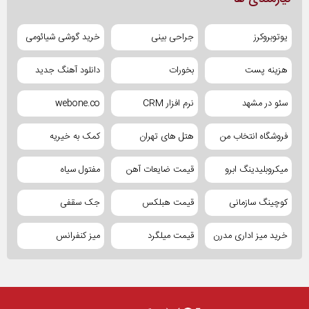
یوتوبروکرز
جراحی بینی
خرید گوشی شیائومی
هزینه پست
بخورات
دانلود آهنگ جدید
سئو در مشهد
نرم افزار CRM
webone.co
فروشگاه انتخاب من
هتل های تهران
کمک به خیریه
میکروبلیدینگ ابرو
قیمت ضایعات آهن
مفتول سیاه
کوچینگ سازمانی
قیمت هبلکس
جک سقفی
خرید میز اداری مدرن
قیمت میلگرد
میز کنفرانس