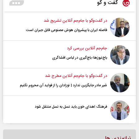
گفت و گو
در گفت‌و‌گو با جام‌جم آنلاین تشریح شد
فاصله ایران با پیشرو‌ان هوش مصنوعی قابل جبران است
جام‌جم آنلاین بررسی کرد
باج‌نیوزها؛ باج‌گیری در لباس افشاگری
در گفت‌و‌گو با جام‌جم آنلاین مطرح شد
شیر مادر جایگزین ندارد | نوزادان را از فواید آن محروم نکنیم
فرهنگ اهدای خون باید نسل به نسل منتقل شود
نیازمندی ها