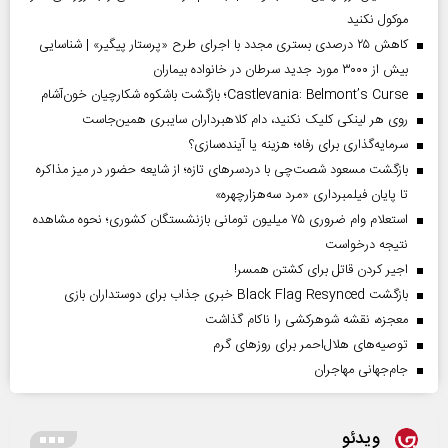
موکول نکنید
کاهش ۲۵ درصدی بستری مجدد با اجرای طرح «پرستار پیگیر» | شناسایی
بیش از ۳۰۰۰ مورد جدید سرطان در خانواده بیماران
Castlevania: Belmont’s Curse؛ بازگشت باشکوه شکارچیان خون‌آشام
روی هر لینکی کلیک نکنید، دام کلاهبرداران سایبری همین‌جاست
سرمایه‌گذاری برای رفاه؛ هزینه یا آینده‌سازی؟
بازگشت مسعود شصت‌چی با دردسر‌های تازه؛ از شایعه حضور در میز مذاکره
تا پایان فیلمبرداری «مرد سه‌هزارچهره»
استعلام وام ضروری ۷۵ میلیون تومانی بازنشستگان کشوری؛ نحوه مشاهده
نتیجه درخواست
اجیر کردن قاتل برای کشتن همسر!
بازگشت Black Flag Resynced خبری جذاب برای دوستداران بازی
معجزه، نقشه شوهرکشی را ناکام گذاشت
توصیه‌های هلال‌احمر برای روز‌های گرم
جام‌جهانی مهاجران
ویدئو