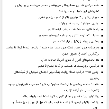
همه مردمی که این سختی‌ها را می‌بینند و تحمل می‌کنند، برای ایران و
کشورشان این کاررا انجام می‌دهند
خروج بیش از ۳ میلیون زائر از تمام مرز‌های کشور
درگیری مرگبار ۲ پسرخاله در پارک
پاسخ قانون به خشونت در قاب اینستاگرام
عملیات گسترده ارتش یمن علیه نیروهای سعودی
رهگیری پهپاد MQ9 بر فراز تنگه هرمز
ویژه‌برنامه‌های اربعین شبکه‌های سیما اعلام شد؛ از ارتباط زنده با کربلا تا روایت
بزرگ‌ترین اجتماع معنوی جهان
لغو تحریم‌های ایران از سوی آمریکا صحت ندارد
در کمین تروریست‌ها هستیم و آماده پاسخ قاطعیم
اربعین ۱۴۰۵ در قاب صدا؛ روایت بزرگ‌ترین اجتماع شیعیان از شبکه‌های
رادیویی
هنرمند منحصر‌به‌فردی را از دست دادیم/ پخش ۲ مجموعه تلویزیونی جدید
زنده‌یاد عبدی در آینده نزدیک
پزشکیان: باید دشمن را وادار کنیم به آنچه امضا کرده پایبند بماند
بازگشت زائران اربعین آغاز شد؛ ۱۰ توصیه‌ای که قبل از عبور از مرز حتماً باید
بدانید