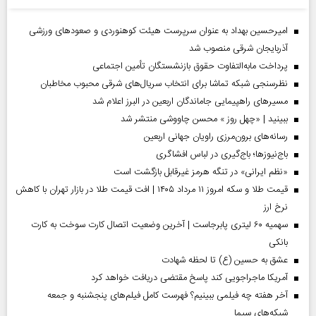
امیرحسین بهداد به عنوان سرپرست هیئت کوهنوردی و صعودهای ورزشی
آذربایجان شرقی منصوب شد
پرداخت مابه‌التفاوت حقوق بازنشستگان تأمین اجتماعی
نظرسنجی شبکه تماشا برای انتخاب سریال‌های شرقی محبوب مخاطبان
مسیر‌های راهپیمایی جاماندگان اربعین در البرز اعلام شد
ببینید | «چهل روز » محسن چاووشی منتشر شد
رسانه‌های برون‌مرزی راویان جهانی اربعین
باج‌نیوزها؛ باج‌گیری در لباس افشاگری
«نظم ایرانی» در تنگه هرمز غیرقابل بازگشت است
قیمت طلا و سکه امروز ۱۱ مرداد ۱۴۰۵ | افت قیمت طلا در بازار تهران با کاهش
نرخ ارز
سهمیه ۶۰ لیتری پابرجاست | آخرین وضعیت اتصال کارت سوخت به کارت
بانکی
عشق به حسین (ع) تا لحظه شهادت
آمریکا ماجراجویی کند پاسخ مقتضی دریافت خواهد کرد
آخر هفته چه فیلمی ببینیم؟ فهرست کامل فیلم‌های پنجشنبه و جمعه
شبکه‌های سیما