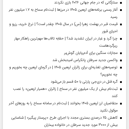
ستارگانی که در جام جهانی ۲۰۲۶ بازی نکردند
آغاز رسمی برنامه‌های اربعین ۱۴۰۵ در مرز‌ها | ثبت‌نام سماح به ۱.۷ میلیون نفر
رسید
قیمت قبر در بهشت زهرا (س) در سال ۱۴۰۵ چقدر است؟ | نرخ خرید، رزرو و
احیای قبور
چرا گرد و غبار در ایران تشدید شد؟ | حقابه تالاب‌ها مهم‌ترین راهکار مهار
ریزگردهاست
مجازات سنگین برای آدم‌ربایان گوش‌بر
واکسن جدید سرطان پانکراس امیدبخش شد
توصیه‌های تغذیه‌ای برای زائران اربعین ۱۴۰۵ | در گرمای اربعین چه بخوریم و
چه نخوریم؟
گره قتل در دی‌جی پارتی با ۵۰ قسم باز می‌شود
ثبت‌نام بیش از یک میلیون نفر در سماح | زائران «همیار اربعین» را نصب
کنند
متقاضیان ارز اربعین ۱۴۰۵ بخوانند | ثبت‌نام در سامانه سماح را به روز‌های آخر
موکول نکنید
کاهش ۲۵ درصدی بستری مجدد با اجرای طرح «پرستار پیگیر» | شناسایی
بیش از ۳۰۰۰ مورد جدید سرطان در خانواده بیماران