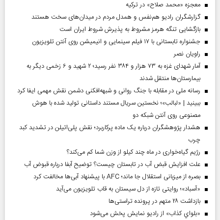
معجزه «محمد صلاح» در ترکیه
گزارشگران رادیو هم‌نفس و همدل مردم در میدان‌های سخت هستند
بازگشایی تنگه هرمز مشروط به پذیرش شروط ایران است
جشنواره تابستانی با ۱۷ فیلم سینمایی و انیمیشن روی آنتن تلویزیون
راویان نصر
آمار شهدای غزه به ۷۳ هزار و ۳۸۴ نفر رسید؛ ۲ شهید و ۶ زخمی دیگر به
بیمارستان‌ها منتقل شدند
رسانه ملی در مقابله با جنگ روانی و شبهه‌افکنی دشمن نقش مهمی ایفا کرد
ببینید | «لبالب»؛ نخستین سریال مستند داستانی تولید شده با هوش
مصنوعی روی آنتن شبکه دو
هشدار پژوهشگران درباره یک ماده پرکاربرد؛ نقش پلی‌اتیلن در تشدید کبد
چرب
رژیم گیاه‌خواری در ماه چند کیلو از وزن شما کم می‌کند؟
علت افزایش قبض آب در تابستان چیست؟ توضیح آبفا درباره قبوض آب
بصره از میزبانی استقلال جا ماند؛ AFC با پیشنهاد آبی‌ها مخالفت کرد
«آسباد»؛ روایتی تازه از دل سیستان به قاب تلویزیون می‌آید
بازداشت ۲۸ متهم در پرونده تراستی‌ها
«بلواي کذاب» از رادیو نمایش پخش می‌شود