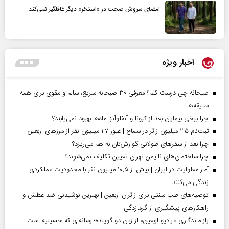
امضای سروش صحت در «استخر» دیگر غافلگیر نمی‌کند
اخبار ویژه
صبحانه چی درست کنم؟ معرفی ۳۰ صبحانه سریع، سالم و مقوی برای همه
سلیقه‌ها
چرا برخی بیماران بعد از کرونا و آنفلوآنزا ماه‌ها بهبود نمی‌یابند؟
ثبت‌نام ۲.۵ میلیون زائر در سماح | عبور ۱.۷ میلیون نفر از مرز‌های اربعین
چرا بعد از سفرهای طولانی گوارش‌تان به هم می‌ریزد؟
چرا ساختمان‌های ناایمن تهران تعیین تکلیف نمی‌شوند؟
آمار معلولیت در ایران | بیش از ۱۰.۵ میلیون نفر با محدودیت عملکردی
زندگی می‌کنند
توصیه‌های طب سنتی برای زائران اربعین | بهترین نوشیدنی ضد عطش و
راهکارهای پیشگیری از گرمازدگی
راز ماندگاری «رادیو اربعین» از زبان دو گوینده؛ رسانه‌ای که حسینیه است