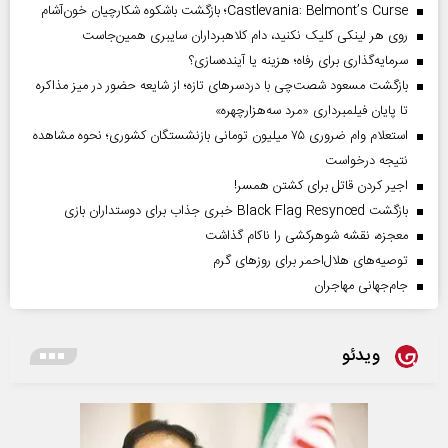
Castlevania: Belmont’s Curse؛ بازگشت باشکوه شکارچیان خون‌آشام
روی هر لینکی کلیک نکنید، دام کلاهبرداران سایبری همین‌جاست
سرمایه‌گذاری برای رفاه؛ هزینه یا آینده‌سازی؟
بازگشت مسعود شصت‌چی با دردسر‌های تازه؛ از شایعه حضور در میز مذاکره
تا پایان فیلمبرداری «مرد سه‌هزارچهره»
استعلام وام ضروری ۷۵ میلیون تومانی بازنشستگان کشوری؛ نحوه مشاهده
نتیجه درخواست
اجیر کردن قاتل برای کشتن همسر!
بازگشت Black Flag Resynced خبری جذاب برای دوستداران بازی
معجزه، نقشه شوهرکشی را ناکام گذاشت
توصیه‌های هلال‌احمر برای روز‌های گرم
جام‌جهانی مهاجران
ویدئو