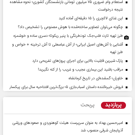
استعلام وام ضروری ۷۵ میلیون تومانی بازنشستگان کشوری؛ نحوه مشاهده
نتیجه درخواست
این غذای لاکچری را ۱۵ دقیقه‌ای آماده کنید
چگونه می‌توان تصاویر ساخته‌شده با هوش مصنوعی را تشخیص داد؟
طرز تهیه تارت فلپ‌جک توت‌فرنگی با پنیر ریکوتا؛ دسری ساده و خوشمزه
آشنایی با آش‌های اصیل ایرانی؛ از آش عباسعلی تا آش ترخینه + خواص و
طرز تهیه
پارک شیرین قابلیت‌ بالایی برای اجرای پروژهای تفریحی دارد
مراقب باشید این بیماری عجیب و غریب را از کنه نگیرید!
خاوران؛ گمشده‌ای در تاریخ کرمانشاه
فروش خیره‌کننده داستان اسباب‌بازی ۵؛ بزرگ‌ترین افتتاحیه سال برای پیکسار
پربازدید
پربحث
امیرحسین بهداد به عنوان سرپرست هیئت کوهنوردی و صعودهای ورزشی
آذربایجان شرقی منصوب شد