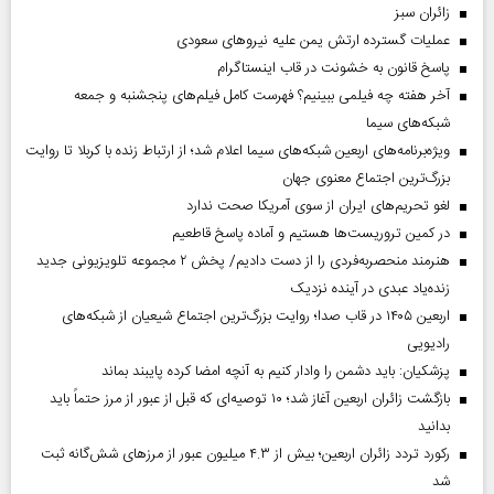
‌زائران سبز
عملیات گسترده ارتش یمن علیه نیروهای سعودی
پاسخ قانون به خشونت در قاب اینستاگرام
آخر هفته چه فیلمی ببینیم؟ فهرست کامل فیلم‌های پنجشنبه و جمعه
شبکه‌های سیما
ویژه‌برنامه‌های اربعین شبکه‌های سیما اعلام شد؛ از ارتباط زنده با کربلا تا روایت
بزرگ‌ترین اجتماع معنوی جهان
لغو تحریم‌های ایران از سوی آمریکا صحت ندارد
در کمین تروریست‌ها هستیم و آماده پاسخ قاطعیم
هنرمند منحصر‌به‌فردی را از دست دادیم/ پخش ۲ مجموعه تلویزیونی جدید
زنده‌یاد عبدی در آینده نزدیک
اربعین ۱۴۰۵ در قاب صدا؛ روایت بزرگ‌ترین اجتماع شیعیان از شبکه‌های
رادیویی
پزشکیان: باید دشمن را وادار کنیم به آنچه امضا کرده پایبند بماند
بازگشت زائران اربعین آغاز شد؛ ۱۰ توصیه‌ای که قبل از عبور از مرز حتماً باید
بدانید
رکورد تردد زائران اربعین؛ بیش از ۴.۳ میلیون عبور از مرزهای شش‌گانه ثبت
شد