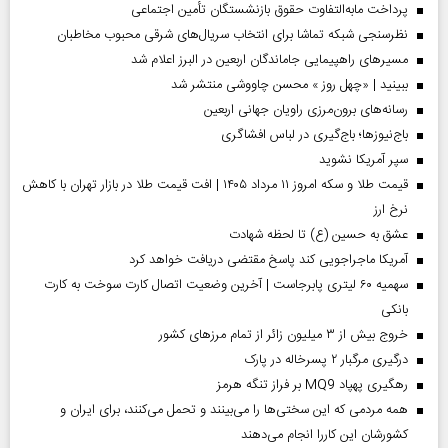
پرداخت مابه‌التفاوت حقوق بازنشستگان تأمین اجتماعی
نظرسنجی شبکه تماشا برای انتخاب سریال‌های شرقی محبوب مخاطبان
مسیر‌های راهپیمایی جاماندگان اربعین در البرز اعلام شد
ببینید | «چهل روز » محسن چاووشی منتشر شد
رسانه‌های برون‌مرزی راویان جهانی اربعین
باج‌نیوزها؛ باج‌گیری در لباس افشاگری
سپر آمریکا نشوید
قیمت طلا و سکه امروز ۱۱ مرداد ۱۴۰۵ | افت قیمت طلا در بازار تهران با کاهش
نرخ ارز
عشق به حسین (ع) تا لحظه شهادت
آمریکا ماجراجویی کند پاسخ مقتضی دریافت خواهد کرد
سهمیه ۶۰ لیتری پابرجاست | آخرین وضعیت اتصال کارت سوخت به کارت
بانکی
خروج بیش از ۳ میلیون زائر از تمام مرز‌های کشور
درگیری مرگبار ۲ پسرخاله در پارک
رهگیری پهپاد MQ9 بر فراز تنگه هرمز
همه مردمی که این سختی‌ها را می‌بینند و تحمل می‌کنند، برای ایران و
کشورشان این کاررا انجام می‌دهند