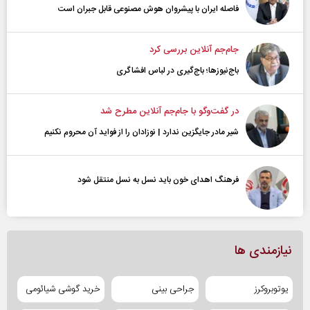
فاصله ایران با پیشرو‌ان هوش مصنوعی قابل جبران است
جام‌جم آنلاین بررسی کرد
باج‌نیوزها؛ باج‌گیری در لباس افشاگری
در گفت‌و‌گو با جام‌جم آنلاین مطرح شد
شیر مادر جایگزین ندارد | نوزادان را از فواید آن محروم نکنیم
فرهنگ اهدای خون باید نسل به نسل منتقل شود
نیازمندی ها
یوتوبروکرز
جراحی بینی
خرید گوشی شیائومی