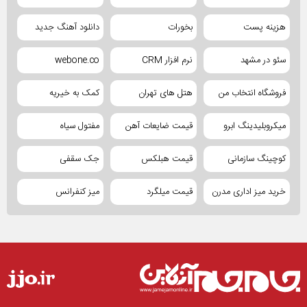
هزینه پست
بخورات
دانلود آهنگ جدید
سئو در مشهد
نرم افزار CRM
webone.co
فروشگاه انتخاب من
هتل های تهران
کمک به خیریه
میکروبلیدینگ ابرو
قیمت ضایعات آهن
مفتول سیاه
کوچینگ سازمانی
قیمت هبلکس
جک سقفی
خرید میز اداری مدرن
قیمت میلگرد
میز کنفرانس