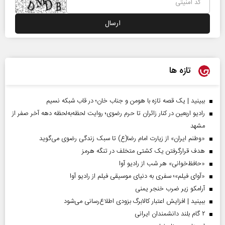
تازه ها
ببینید | یک قصه تازه با هومن و جناب‌ خان؛ در قاب شبکه نسیم
رادیو اربعین در کنار زائران تا حرم رضوی؛ روایت لحظه‌به‌لحظه دهه آخر صفر از
مشهد
«وطنم ایران» از زیارت امام رضا(ع) تا سبک زندگی رضوی می‌گوید
هدف قرارگرفتن یک کشتی متخلف در تنگه هرمز
«حافظ‌خوانی» هر شب از رادیو آوا
«آوای فیلم»؛ سفری به دنیای موسیقی فیلم از رادیو آوا
آرامکو زیر ضرب خنجر یمنی
ببینید | افزایش اعتبار کالابرگ بزودی اطلاع‌رسانی می‌شود
۲ گام بلند دانشمندان ایرانی