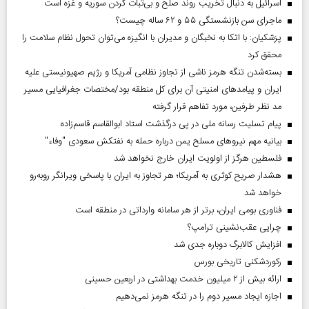
اسرائیل به دنبال تخریب روند صلح و بی‌ثبات کردن سوریه و غزه است
ماجرای سن بازنشستگی ۵۵ و ۶۲ ساله چیست؟
پزشکیان: با اتکا به نخبگان و مدیران با انگیزه می‌توان تحول نظام سلامت را
محقق کرد
بسته‌شدن تنگه هرمز ناشی از تجاوز نظامی آمریکا و رژیم صهیونیستی علیه
ایران و پیامد‌های امنیتی آن برای کل منطقه بود/مختصات جغرافیایی مسیر
مد نظر طرفین، مورد تفاهم قرار گرفته
پیام تسلیت رسانه ملی در پی درگذشت استاد ابوالقاسم قاسم‌زاده
بیانیه مهم نیروهای مسلح یمن درباره حمله به نفتکش سعودی "وفاء"
فلسطین هرگز از اولویت ایران خارج نخواهد شد
هشدار صریح کوثری به آمریکا؛ هر تجاوز به ایران با پاسخی ویرانگر روبه‌رو
خواهد شد
فناوری بومی ایران، برتر از هر سامانه وارداتی در منطقه است
چرایی عقب‌نشینی ترامپ؟
افزایش کالابرگ دوباره جدی شد
رکوردشکنی تاریخی بورس
ارائه بیش از ۲ میلیون خدمت بهداشتی در اربعین حسینی
اجازه ایجاد مسیر دوم را در تنگه هرمز نمی‌دهیم