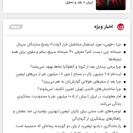
ایران + نقد و تحلیل
اخبار ویژه
چرا «طوبی» مورد استقبال مخاطبان قرار گرفت؟؛ پاسخ سازندگان سریال
صبحانه چی درست کنم؟ معرفی ۳۰ صبحانه سریع، سالم و مقوی برای همه
سلیقه‌ها
چرا برخی بیماران بعد از کرونا و آنفلوآنزا ماه‌ها بهبود نمی‌یابند؟
ثبت‌نام ۲.۵ میلیون زائر در سماح | عبور ۱.۷ میلیون نفر از مرز‌های اربعین
چرا بعد از سفرهای طولانی گوارش‌تان به هم می‌ریزد؟
چرا ساختمان‌های ناایمن تهران تعیین تکلیف نمی‌شوند؟
آمار معلولیت در ایران | بیش از ۱۰.۵ میلیون نفر با محدودیت عملکردی
زندگی می‌کنند
توصیه‌های طب سنتی برای زائران اربعین | بهترین نوشیدنی ضد عطش و
راهکارهای پیشگیری از گرمازدگی
راز ماندگاری «رادیو اربعین» از زبان دو گوینده؛ رسانه‌ای که حسینیه است