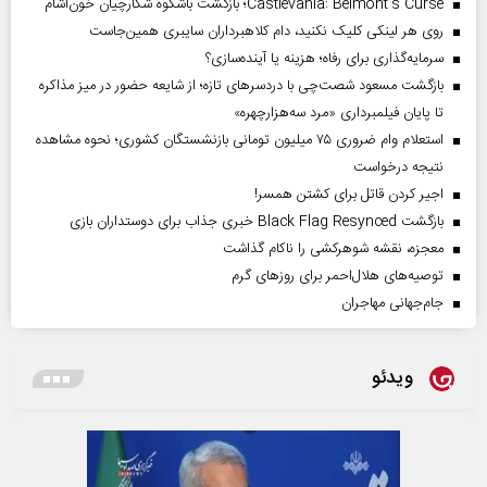
Castlevania: Belmont’s Curse؛ بازگشت باشکوه شکارچیان خون‌آشام
روی هر لینکی کلیک نکنید، دام کلاهبرداران سایبری همین‌جاست
سرمایه‌گذاری برای رفاه؛ هزینه یا آینده‌سازی؟
بازگشت مسعود شصت‌چی با دردسر‌های تازه؛ از شایعه حضور در میز مذاکره
تا پایان فیلمبرداری «مرد سه‌هزارچهره»
استعلام وام ضروری ۷۵ میلیون تومانی بازنشستگان کشوری؛ نحوه مشاهده
نتیجه درخواست
اجیر کردن قاتل برای کشتن همسر!
بازگشت Black Flag Resynced خبری جذاب برای دوستداران بازی
معجزه، نقشه شوهرکشی را ناکام گذاشت
توصیه‌های هلال‌احمر برای روز‌های گرم
جام‌جهانی مهاجران
ویدئو