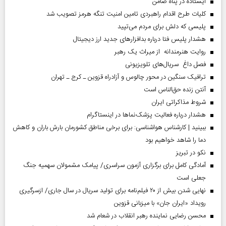
ایستاده در پناه ضامن
کلیات طرح اقدام راهبردی تامین امنیت تنگه هرمز تصویب شد
پلیسی که دلش برای مردم می‌تپید
هشدار پلیس فتا درباره بدافزار‌های جدید ارز دیجیتال
روایت هنرمندانه از میراث یک رهبر
فصل داغ سریال‌های تلویزیونی
ترافیک سنگین در محور چالوس و آزادراه قزوین ـ کرج ـ تهران
آنتن زنده حق‌الناس است
شروط مذاکراتی ایران
هشدار درباره فعالیت پزشک‌نما‌ها در اینستاگرام
ببینید | کارشناس هواشناسی: برای برخی مناطق کشورمان بارش باران و کاهش
دما را شاهد خواهیم بود
نکو در تبریز
آمادگی کامل برای برگزاری آزمون سراسری/ پیامک مشمولان سهمیه جنگ
جعلی است
نهایی شدن بیش از ۲۰ فیلم‌نامه برای تولید سریال در سال جاری/ ازسرگیری
رویداد «ایران جان» با میزبانی قزوین
محسن رضایی نماینده رهبر انقلاب در شعام شد