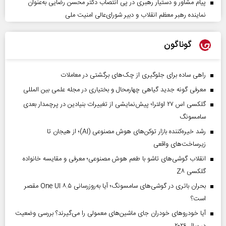
پیام مشاور و دستیار رهبری در پی انتصاب دکتر محسن رضایی به‌عنوان
نماینده رهبر معظم انقلاب و دبیر شورای‌عالی امنیت ملی
گوناگون
راهی ساده برای جلوگیری از چک‌های برگشتی در معاملات
معرفی گونه جدید گیاهی چهارمحال و بختیاری در مجله علمی بین المللی
گلکسی اس ۲۷ اولترا؛ پیش‌نمایشی از تغییرات بنیادین در پرچمدار بعدی
سامسونگ
رشد خیره‌کننده بازار توکن‌های هوش مصنوعی (AI)؛ از هیجان تا
زیرساخت‌های واقعی
انقلاب گوشی‌های تاشو‌ با طعم هوش مصنوعی؛ معرفی و مقایسه خانواده
گلکسی Z۸
بحران باتری در گوشی‌های سامسونگ؛ آیا به‌روزرسانی One UI ۸.۵ مقصر
است؟
آیا خودروهای خودران جای ماشین‌های معمولی را می‌گیرند؟ بررسی وضعیت
در سال ۲۰۲۶