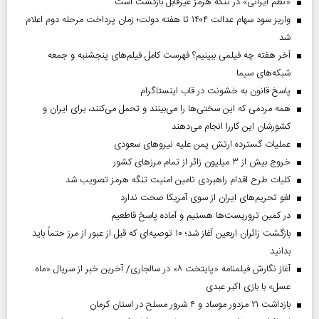
«نظم ایرانی» در تنگه هرمز غیرقابل بازگشت است
واریز سود سهام عدالت ۱۴۰۴ تا هفته دولت؛ زمان پرداخت مرحله دوم اعلام
شد
آخر هفته چه فیلمی ببینیم؟ فهرست کامل فیلم‌های پنجشنبه و جمعه
شبکه‌های سیما
پاسخ قانون به خشونت در قاب اینستاگرام
همه مردمی که این سختی‌ها را می‌بینند و تحمل می‌کنند، برای ایران و
کشورشان این کاررا انجام می‌دهند
عملیات گسترده ارتش یمن علیه نیروهای سعودی
خروج بیش از ۳ میلیون زائر از تمام مرز‌های کشور
کلیات طرح اقدام راهبردی تامین امنیت تنگه هرمز تصویب شد
لغو تحریم‌های ایران از سوی آمریکا صحت ندارد
در کمین تروریست‌ها هستیم و آماده پاسخ قاطعیم
بازگشت زائران اربعین آغاز شد؛ ۱۰ توصیه‌ای که قبل از عبور از مرز حتماً باید
بدانید
آغاز نگارش فیلمنامه «پایتخت ۸» در سالجاری/ آخرین خبر از سریال «ماه
عسل» با بازی اکبر عبدی
بازداشت ۲۱ مزدور موساد و ۴ شرور مسلح در استان کرمان