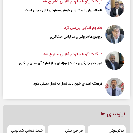
در گفت‌و‌گو با جام‌جم آنلاین تشریح شد
فاصله ایران با پیشرو‌ان هوش مصنوعی قابل جبران است
جام‌جم آنلاین بررسی کرد
باج‌نیوزها؛ باج‌گیری در لباس افشاگری
در گفت‌و‌گو با جام‌جم آنلاین مطرح شد
شیر مادر جایگزین ندارد | نوزادان را از فواید آن محروم نکنیم
فرهنگ اهدای خون باید نسل به نسل منتقل شود
نیازمندی ها
یوتوبروکرز
جراحی بینی
خرید گوشی شیائومی