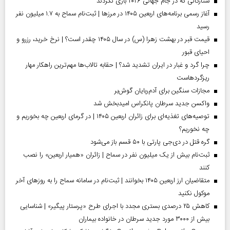
ستارگانی که در جام جهانی ۲۰۲۶ بازی نکردند
آغاز رسمی برنامه‌های اربعین ۱۴۰۵ در مرز‌ها | ثبت‌نام سماح به ۱.۷ میلیون نفر
رسید
قیمت قبر در بهشت زهرا (س) در سال ۱۴۰۵ چقدر است؟ | نرخ خرید، رزرو و
احیای قبور
چرا گرد و غبار در ایران تشدید شد؟ | حقابه تالاب‌ها مهم‌ترین راهکار مهار
ریزگردهاست
مجازات سنگین برای آدم‌ربایان گوش‌بر
واکسن جدید سرطان پانکراس امیدبخش شد
توصیه‌های تغذیه‌ای برای زائران اربعین ۱۴۰۵ | در گرمای اربعین چه بخوریم و
چه نخوریم؟
گره قتل در دی‌جی پارتی با ۵۰ قسم باز می‌شود
ثبت‌نام بیش از یک میلیون نفر در سماح | زائران «همیار اربعین» را نصب
کنند
متقاضیان ارز اربعین ۱۴۰۵ بخوانند | ثبت‌نام در سامانه سماح را به روز‌های آخر
موکول نکنید
کاهش ۲۵ درصدی بستری مجدد با اجرای طرح «پرستار پیگیر» | شناسایی
بیش از ۳۰۰۰ مورد جدید سرطان در خانواده بیماران