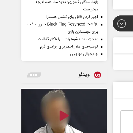
بازنشستگان کشوری؛ نحوه مشاهده نتیجه
درخواست
اجیر کردن قاتل برای کشتن همسر!
بازگشت Black Flag Resynced خبری جذاب
برای دوستداران بازی
معجزه، نقشه شوهرکشی را ناکام گذاشت
توصیه‌های هلال‌احمر برای روز‌های گرم
جام‌جهانی مهاجران
ویدئو