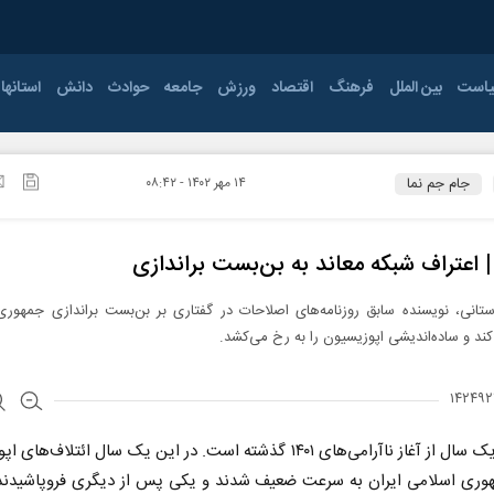
است
بین الملل
فرهنگ
اقتصاد
ورزش
جامعه
حوادث
دانش
استانها
ی
ودرو
جنگ
اقتصاد جهان
مجلس
سینما و تئاتر
بانوان
فناوری
آذربایجان غربی
صنعت و
کتاب و ادبیات
قوه قضائیه
بانک بیمه و
اصفهان
موسیقی
کشتی و وزنه برداری
احزاب
افزار
انرژی
بورس
جام جم نما
۱۴ مهر ۱۴۰۲ - ۰۸:۴۲
پی
ایلام
معارف و اندیشه
سیاست خارجی
ورزش های پایه
دفاعی و امنیتی
سایر
بوشهر
تیاری
جام جهانی 2026
خراسان جنوبی
خراسان رضوی
 | اعتراف شبکه معاند به بن‌بست براندازی
زنجان
سمنان
تانی، نویسنده سابق روزنامه‌های اصلاحات در گفتاری بر بن‌بست براندازی جمهوری
قزوین
قم
کند و ساده‌اندیشی اپوزیسیون را به رخ می‌کشد.
کرمانشاه
کهگیلویه و بویراحمد
مازندران
مرکزی
بیش از یک سال از آغاز ناآرامی‌های ۱۴۰۱ گذشته است. در این یک سال ائتلاف‌ه
همدان
یزد
هوری اسلامی ایران به سرعت ضعیف شدند و یکی پس از دیگری فروپاشیدند.