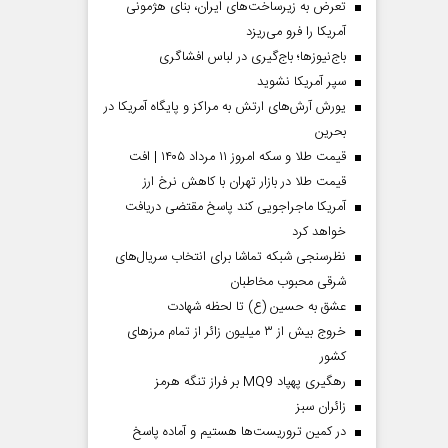
تعرض به زیرساخت‌های ایران، بنای هژمونی
آمریکا را فرو می‌ریزد
باج‌نیوزها؛ باج‌گیری در لباس افشاگری
سپر آمریکا نشوید
یورش آرش‌های ارتش به مراکز و پایگاه‌ آمریکا در
بحرین
قیمت طلا و سکه امروز ۱۱ مرداد ۱۴۰۵ | افت
قیمت طلا در بازار تهران با کاهش نرخ ارز
آمریکا ماجراجویی کند پاسخ مقتضی دریافت
خواهد کرد
نظرسنجی شبکه تماشا برای انتخاب سریال‌های
شرقی محبوب مخاطبان
عشق به حسین (ع) تا لحظه شهادت
خروج بیش از ۳ میلیون زائر از تمام مرز‌های
کشور
رهگیری پهپاد MQ9 بر فراز تنگه هرمز
‌زائران سبز
در کمین تروریست‌ها هستیم و آماده پاسخ