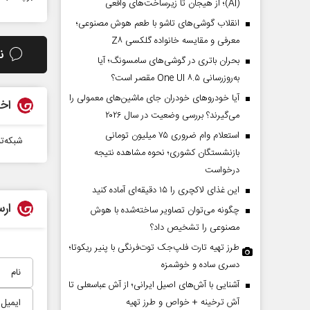
(AI)؛ از هیجان تا زیرساخت‌های واقعی
انقلاب گوشی‌های تاشو‌ با طعم هوش مصنوعی؛
معرفی و مقایسه خانواده گلکسی Z۸
ن
بحران باتری در گوشی‌های سامسونگ؛ آیا
به‌روزرسانی One UI ۸.۵ مقصر است؟
آیا خودروهای خودران جای ماشین‌های معمولی را
اخب
می‌گیرند؟ بررسی وضعیت در سال ۲۰۲۶
استعلام وام ضروری ۷۵ میلیون تومانی
شبکه‌ت
بازنشستگان کشوری؛ نحوه مشاهده نتیجه
درخواست
این غذای لاکچری را ۱۵ دقیقه‌ای آماده کنید
ارس
چگونه می‌توان تصاویر ساخته‌شده با هوش
مصنوعی را تشخیص داد؟
طرز تهیه تارت فلپ‌جک توت‌فرنگی با پنیر ریکوتا؛
دسری ساده و خوشمزه
آشنایی با آش‌های اصیل ایرانی؛ از آش عباسعلی تا
آش ترخینه + خواص و طرز تهیه