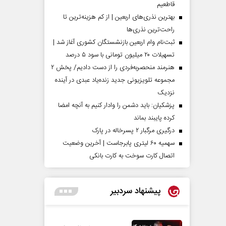
قاطعیم
بهترین نذری‌های اربعین | از کم هزینه‌ترین تا
راحت‌ترین نذری‌ها
ثبت‌نام وام اربعین بازنشستگان کشوری آغاز شد |
تسهیلات ۲۰ میلیون تومانی با سود ۵ درصد
هنرمند منحصر‌به‌فردی را از دست دادیم/ پخش ۲
مجموعه تلویزیونی جدید زنده‌یاد عبدی در آینده
نزدیک
پزشکیان: باید دشمن را وادار کنیم به آنچه امضا
کرده پایبند بماند
درگیری مرگبار ۲ پسرخاله در پارک
سهمیه ۶۰ لیتری پابرجاست | آخرین وضعیت
اتصال کارت سوخت به کارت بانکی
پیشنهاد سردبیر