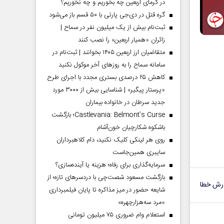
در گرمای اربعین چه بخوریم و چه نخوریم؟
گره قتل در دی‌جی پارتی با ۵۰ قسم باز می‌شود
ثبت‌نام بیش از یک میلیون نفر در سماح |
زائران «همیار اربعین» را نصب کنند
متقاضیان ارز اربعین ۱۴۰۵ بخوانند | ثبت‌نام در
سامانه سماح را به روز‌های آخر موکول نکنید
کاهش ۲۵ درصدی بستری مجدد با اجرای طرح
«پرستار پیگیر» | شناسایی بیش از ۳۰۰۰ مورد
جدید سرطان در خانواده بیماران
Castlevania: Belmont’s Curse؛ بازگشت
باشکوه شکارچیان خون‌آشام
روی هر لینکی کلیک نکنید، دام کلاهبرداران
سایبری همین‌جاست
سرمایه‌گذاری برای رفاه؛ هزینه یا آینده‌سازی؟
بازگشت مسعود شصت‌چی با دردسر‌های تازه؛ از
رش خطا
شایعه حضور در میز مذاکره تا پایان فیلمبرداری
«مرد سه‌هزارچهره»
استعلام وام ضروری ۷۵ میلیون تومانی