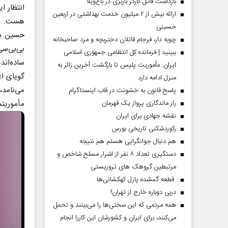
بازداشت قاتل کارگر باربری در باغ‌ویلا
گیلان
انتظار ا
ارائه بیش از ۲ میلیون خدمت بهداشتی در اربعین
هست.
حسینی
حسین باس
چوبه دار، فرجام قاتلان دختربچه و مرد صاحبخانه
بی‌بی‌سی
ببینید | فرمانده کل انتظامی جمهوری اسلامی
ساده‌اند
ایران­: مأموریت پلیس تا بازگشت آخرین زائر به
گویای اع
منزل ادامه دارد
می‌نامد
پاسخ قانون به خشونت در قاب اینستاگرام
راز ماندگاری پرواز یک قهرمان
مأموریتش
نقشه جهادی برای ایران
رکوردشکنی تاریخی بورس
هم دنبال جوانگرایی هستم هم نتیجه
دستگیری تعداد ۸ نفر از اشرار مسلح شاخص و
مرتبطین گروهک های تروریستی
قطعه گمشده پازل کهکشانی‌ها
دربی دوباره خارج از تهران!
همه مردمی که این سختی‌ها را می‌بینند و تحمل
می‌کنند، برای ایران و کشورشان این کاررا انجام