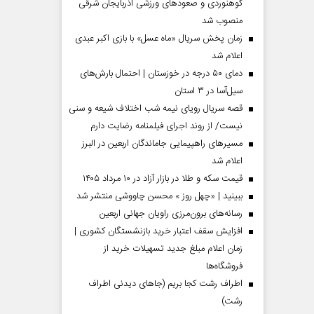
کوهنوردی و صعودهای ورزشی آذربایجان شرقی
منصوب شد
زمان پخش سریال «ماه عسل» با بازی اکبر عبدی
اعلام شد
دمای ۵۰ درجه در خوزستان | احتمال بارش‌های
سیل‌آسا در ۳ استان
قصه سریال رویای نیمه شب اختلاف شیعه و سنی
نیست/ از روند اجرای فیلمنامه رضایت دارم
مسیر‌های راهپیمایی جاماندگان اربعین در البرز
اعلام شد
قیمت سکه و طلا در بازار آزاد در ۱۰ مرداد ۱۴۰۵
مردادماه
صفحات نخست روزنامه ها‌ی‌سه‌شنبه ۶ مردادماه
صفحات
ببینید | «چهل روز » محسن چاووشی منتشر شد
رسانه‌های برون‌مرزی راویان جهانی اربعین
افزایش سقف اعتبار خرید بازنشستگان کشوری |
زمان اعلام مبلغ جدید تسهیلات خرید از
فروشگاه‌ها
اطراف رشت کجا بریم (جاهای دیدنی اطراف
رشت)