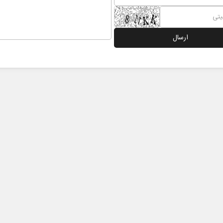
 در برابر
از باتلاق انرژی تا بن‌بست ترامپ
ن اجتماعی
رضا سپهوند - سخنگوی کمیسیون انرژی مجلس