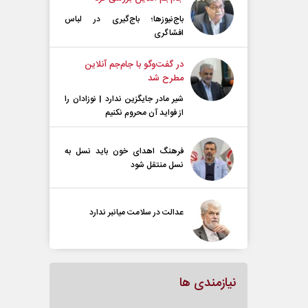
باج‌نیوزها؛ باج‌گیری در لباس
افشاگری
در گفت‌و‌گو با جام‌جم آنلاین
مطرح شد
شیر مادر جایگزین ندارد | نوزادان را
از فواید آن محروم نکنیم
فرهنگ اهدای خون باید نسل به
نسل منتقل شود
عدالت در سلامت میانبر ندارد
نیازمندی ها