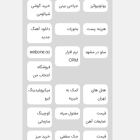
یوتوبروکرز
جراحی بینی
خرید گوشی
شیائومی
هزینه پست
بخورات
دانلود آهنگ
جدید
سئو در مشهد
نرم افزار
webone.co
CRM
فروشگاه
انتخاب من
هتل های
کمک به
میکروبلیدینگ
تهران
خیریه
ابرو
قیمت
مفتول سیاه
کوچینگ
ضایعات آهن
سازمانی
قیمت
جک سقفی
خرید میز