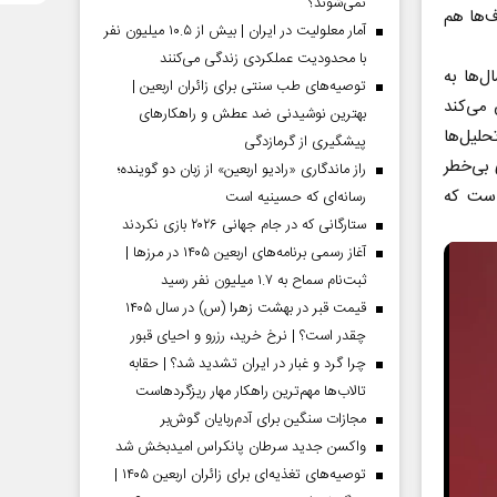
نمی‌شوند؟
ف‌ها هم
آمار معلولیت در ایران | بیش از ۱۰.۵ میلیون نفر
با محدودیت عملکردی زندگی می‌کنند
ل‌ها به
توصیه‌های طب سنتی برای زائران اربعین |
 می‌کند
بهترین نوشیدنی ضد عطش و راهکارهای
حلیل‌ها
پیشگیری از گرمازدگی
 بی‌خطر
راز ماندگاری «رادیو اربعین» از زبان دو گوینده؛
است که
رسانه‌ای که حسینیه است
ستارگانی که در جام جهانی ۲۰۲۶ بازی نکردند
آغاز رسمی برنامه‌های اربعین ۱۴۰۵ در مرز‌ها |
ثبت‌نام سماح به ۱.۷ میلیون نفر رسید
قیمت قبر در بهشت زهرا (س) در سال ۱۴۰۵
چقدر است؟ | نرخ خرید، رزرو و احیای قبور
چرا گرد و غبار در ایران تشدید شد؟ | حقابه
تالاب‌ها مهم‌ترین راهکار مهار ریزگردهاست
مجازات سنگین برای آدم‌ربایان گوش‌بر
واکسن جدید سرطان پانکراس امیدبخش شد
توصیه‌های تغذیه‌ای برای زائران اربعین ۱۴۰۵ |