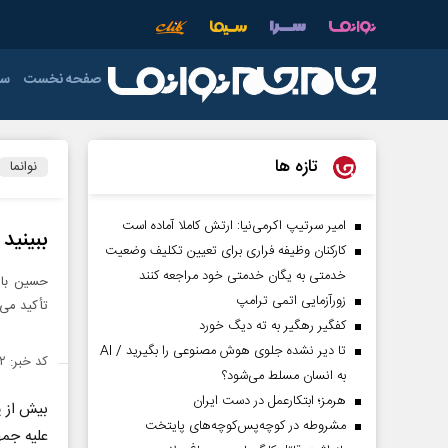
صفحه نخست
سی
دولت
فوتبال
عمومی
دفاع مقدس
اقتصاد ایران
آذربایجان شرق
خ
تازه ها
نوانما
اردبیل
رهبری
صدا و سیما
ورزش های تو
فوتسال
چهارمحال و بخ
امیر سرتیپ اکرمی‌نیا: ارتش کاملا آماده است
ببینید
کارکنان وظیفه فراری برای تعیین تکلیف وضعیت
خوزستان
خدمتی به یگان خدمتی خود مراجعه کنند
حسین باس
فارس
زورآزمایی اتمی ترامپ
تأکید می‌
کفگیر رهگیر به ته دیگ خورد
کرمان
تا دیر نشده جلوی هوش مصنوعی را بگیرید / AI
کد خبر: ۱۴۲۴۹۲۲
لرستان
به انسان مسلط می‌شود؟
هرمز؛ ابتکارعمل در دست ایران
هرمزگان
مشروطه در کوچه‌پس‌کوچه‌های پایتخت
علیه جم