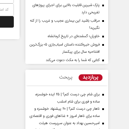
پارک شیرین قابلیت‌ بالایی برای اجرای پروژهای
تفریحی دارد
مراقب باشید این بیماری عجیب و غریب را از کنه
نگیرید!
خاوران؛ گمشده‌ای در تاریخ کرمانشاه
فروش خیره‌کننده داستان اسباب‌بازی ۵؛ بزرگ‌ترین
افتتاحیه سال برای پیکسار
کتابی که شما را به مکث دعوت می‌کند
پشت‌پرده تهدیدات کوتاه‏‌مدت و
اربعین نماد مقاومت
ادعا‌های خلاف واقع آمریکا
استکبار‌
پربازدید
پربحث
لیمی‌نمین - تحلیلگر مسائل سیاسی
رحمت‌الله نوروزی - عضو کمیسیو
مجلس
برای شام چی درست کنم؟ | ۲۵ ایده خوشمزه،
ساده و فوری برای شام امشب
ناهار چی درست کنم؟ | ۲۰ پیشنهاد خوشمزه و
ساده برای ناهار امروز + غذاهای فوری و اقتصادی
امیرحسین بهداد به عنوان سرپرست هیئت