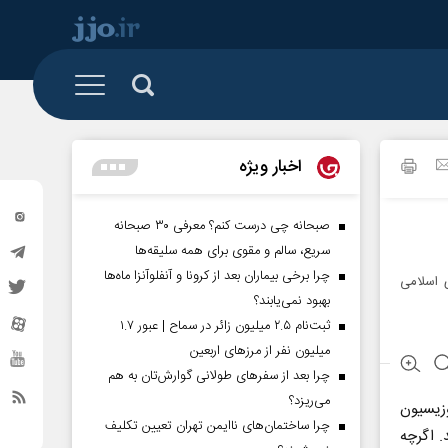
 و تشکل ها
البرز
رزمی
اخبار ویژه
تهران
گیشه روزنامه
خراسان شمالی
صبحانه چی درست کنم؟ معرفی ۳۰ صبحانه
سریع، سالم و مقوی برای همه سلیقه‌ها
سیستان و بلوچستان
چرا برخی بیماران بعد از کرونا و آنفلوآنزا ماه‌ها
 اسلامی
کردستان
بهبود نمی‌یابند؟
ثبت‌نام ۲.۵ میلیون زائر در سماح | عبور ۱.۷
گلستان
میلیون نفر از مرز‌های اربعین
ساوه
چرا بعد از سفرهای طولانی گوارش‌تان به هم
می‌ریزد؟
ای اپوزیسیون
مناطق آزاد
چرا ساختمان‌های ناایمن تهران تعیین تکلیف
 اگرچه