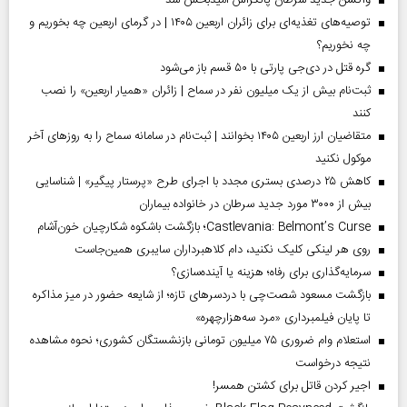
توصیه‌های تغذیه‌ای برای زائران اربعین ۱۴۰۵ | در گرمای اربعین چه بخوریم و
چه نخوریم؟
گره قتل در دی‌جی پارتی با ۵۰ قسم باز می‌شود
ثبت‌نام بیش از یک میلیون نفر در سماح | زائران «همیار اربعین» را نصب
کنند
متقاضیان ارز اربعین ۱۴۰۵ بخوانند | ثبت‌نام در سامانه سماح را به روز‌های آخر
موکول نکنید
کاهش ۲۵ درصدی بستری مجدد با اجرای طرح «پرستار پیگیر» | شناسایی
بیش از ۳۰۰۰ مورد جدید سرطان در خانواده بیماران
Castlevania: Belmont’s Curse؛ بازگشت باشکوه شکارچیان خون‌آشام
روی هر لینکی کلیک نکنید، دام کلاهبرداران سایبری همین‌جاست
سرمایه‌گذاری برای رفاه؛ هزینه یا آینده‌سازی؟
بازگشت مسعود شصت‌چی با دردسر‌های تازه؛ از شایعه حضور در میز مذاکره
تا پایان فیلمبرداری «مرد سه‌هزارچهره»
استعلام وام ضروری ۷۵ میلیون تومانی بازنشستگان کشوری؛ نحوه مشاهده
نتیجه درخواست
اجیر کردن قاتل برای کشتن همسر!