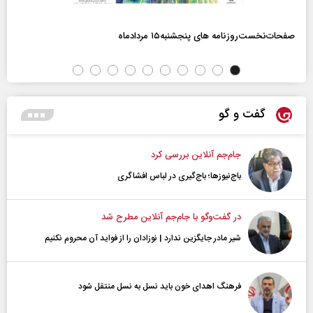
صفحات‌نخست‌روزنامه ها‌ی پنجشنبه‌۱۵ مردادماه
گفت و گو
جام‌جم آنلاین بررسی کرد
باج‌نیوزها؛ باج‌گیری در لباس افشاگری
در گفت‌و‌گو با جام‌جم آنلاین مطرح شد
شیر مادر جایگزین ندارد | نوزادان را از فواید آن محروم نکنیم
فرهنگ اهدای خون باید نسل به نسل منتقل شود