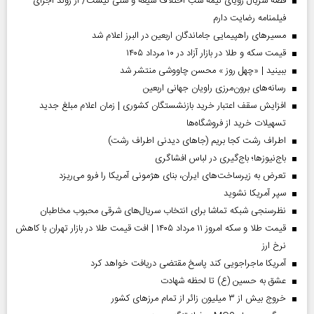
قصه سریال رویای نیمه شب اختلاف شیعه و سنی نیست/ از روند اجرای
فیلمنامه رضایت دارم
مسیر‌های راهپیمایی جاماندگان اربعین در البرز اعلام شد
قیمت سکه و طلا در بازار آزاد در ۱۰ مرداد ۱۴۰۵
ببینید | «چهل روز » محسن چاووشی منتشر شد
رسانه‌های برون‌مرزی راویان جهانی اربعین
افزایش سقف اعتبار خرید بازنشستگان کشوری | زمان اعلام مبلغ جدید
تسهیلات خرید از فروشگاه‌ها
اطراف رشت کجا بریم (جاهای دیدنی اطراف رشت)
باج‌نیوزها؛ باج‌گیری در لباس افشاگری
تعرض به زیرساخت‌های ایران، بنای هژمونی آمریکا را فرو می‌ریزد
سپر آمریکا نشوید
نظرسنجی شبکه تماشا برای انتخاب سریال‌های شرقی محبوب مخاطبان
قیمت طلا و سکه امروز ۱۱ مرداد ۱۴۰۵ | افت قیمت طلا در بازار تهران با کاهش
نرخ ارز
آمریکا ماجراجویی کند پاسخ مقتضی دریافت خواهد کرد
عشق به حسین (ع) تا لحظه شهادت
خروج بیش از ۳ میلیون زائر از تمام مرز‌های کشور