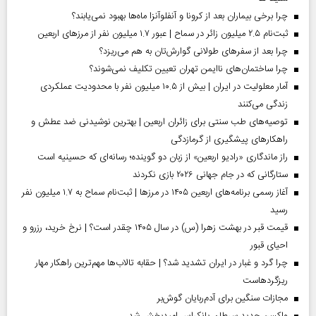
چرا برخی بیماران بعد از کرونا و آنفلوآنزا ماه‌ها بهبود نمی‌یابند؟
ثبت‌نام ۲.۵ میلیون زائر در سماح | عبور ۱.۷ میلیون نفر از مرز‌های اربعین
چرا بعد از سفرهای طولانی گوارش‌تان به هم می‌ریزد؟
چرا ساختمان‌های ناایمن تهران تعیین تکلیف نمی‌شوند؟
آمار معلولیت در ایران | بیش از ۱۰.۵ میلیون نفر با محدودیت عملکردی
زندگی می‌کنند
توصیه‌های طب سنتی برای زائران اربعین | بهترین نوشیدنی ضد عطش و
راهکارهای پیشگیری از گرمازدگی
راز ماندگاری «رادیو اربعین» از زبان دو گوینده؛ رسانه‌ای که حسینیه است
ستارگانی که در جام جهانی ۲۰۲۶ بازی نکردند
آغاز رسمی برنامه‌های اربعین ۱۴۰۵ در مرز‌ها | ثبت‌نام سماح به ۱.۷ میلیون نفر
رسید
قیمت قبر در بهشت زهرا (س) در سال ۱۴۰۵ چقدر است؟ | نرخ خرید، رزرو و
احیای قبور
چرا گرد و غبار در ایران تشدید شد؟ | حقابه تالاب‌ها مهم‌ترین راهکار مهار
ریزگردهاست
مجازات سنگین برای آدم‌ربایان گوش‌بر
واکسن جدید سرطان پانکراس امیدبخش شد