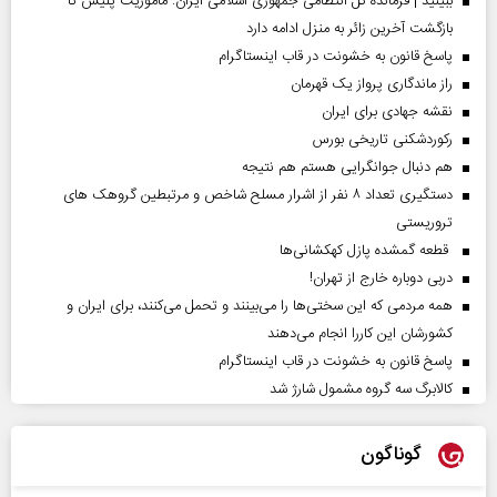
ببینید | فرمانده کل انتظامی جمهوری اسلامی ایران­: مأموریت پلیس تا
بازگشت آخرین زائر به منزل ادامه دارد
پاسخ قانون به خشونت در قاب اینستاگرام
راز ماندگاری پرواز یک قهرمان
نقشه جهادی برای ایران
رکوردشکنی تاریخی بورس
هم دنبال جوانگرایی هستم هم نتیجه
دستگیری تعداد ۸ نفر از اشرار مسلح شاخص و مرتبطین گروهک های
تروریستی
قطعه گمشده پازل کهکشانی‌ها
دربی دوباره خارج از تهران!
همه مردمی که این سختی‌ها را می‌بینند و تحمل می‌کنند، برای ایران و
کشورشان این کاررا انجام می‌دهند
پاسخ قانون به خشونت در قاب اینستاگرام
کالابرگ سه گروه مشمول شارژ شد
گوناگون