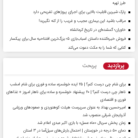
طرز تهیه
پارک شیرین قابلیت‌ بالایی برای اجرای پروژهای تفریحی دارد
مراقب باشید این بیماری عجیب و غریب را از کنه نگیرید!
خاوران؛ گمشده‌ای در تاریخ کرمانشاه
فروش خیره‌کننده داستان اسباب‌بازی ۵؛ بزرگ‌ترین افتتاحیه سال برای پیکسار
کتابی که شما را به مکث دعوت می‌کند
پربازدید
پربحث
برای شام چی درست کنم؟ | ۲۵ ایده خوشمزه، ساده و فوری برای شام امشب
ناهار چی درست کنم؟ | ۲۰ پیشنهاد خوشمزه و ساده برای ناهار امروز + غذاهای
فوری و اقتصادی
امیرحسین بهداد به عنوان سرپرست هیئت کوهنوردی و صعودهای ورزشی
آذربایجان شرقی منصوب شد
زمان پخش سریال «ماه عسل» با بازی اکبر عبدی اعلام شد
دمای ۵۰ درجه در خوزستان | احتمال بارش‌های سیل‌آسا در ۳ استان