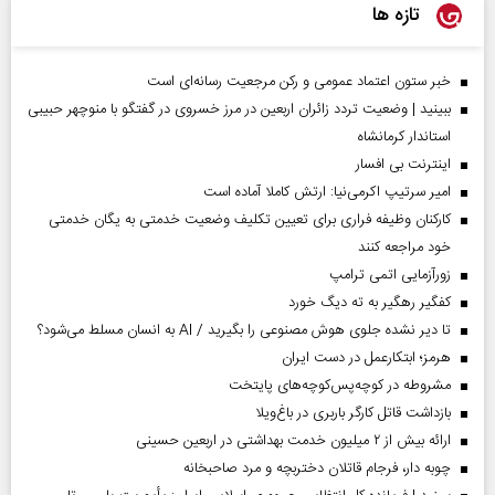
تازه ها
خبر ستون اعتماد عمومی و رکن مرجعیت رسانه‌ای است
ببینید | وضعیت تردد زائران اربعین در مرز خسروی در گفتگو با منوچهر حبیبی
استاندار کرمانشاه
اینترنت بی افسار
امیر سرتیپ اکرمی‌نیا: ارتش کاملا آماده است
کارکنان وظیفه فراری برای تعیین تکلیف وضعیت خدمتی به یگان خدمتی
خود مراجعه کنند
زورآزمایی اتمی ترامپ
کفگیر رهگیر به ته دیگ خورد
تا دیر نشده جلوی هوش مصنوعی را بگیرید / AI به انسان مسلط می‌شود؟
هرمز؛ ابتکارعمل در دست ایران
مشروطه در کوچه‌پس‌کوچه‌های پایتخت
بازداشت قاتل کارگر باربری در باغ‌ویلا
ارائه بیش از ۲ میلیون خدمت بهداشتی در اربعین حسینی
چوبه دار، فرجام قاتلان دختربچه و مرد صاحبخانه