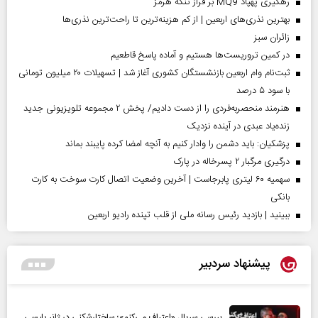
رهگیری پهپاد MQ9 بر فراز تنگه هرمز
بهترین نذری‌های اربعین | از کم هزینه‌ترین تا راحت‌ترین نذری‌ها
‌زائران سبز
در کمین تروریست‌ها هستیم و آماده پاسخ قاطعیم
ثبت‌نام وام اربعین بازنشستگان کشوری آغاز شد | تسهیلات ۲۰ میلیون تومانی
با سود ۵ درصد
هنرمند منحصر‌به‌فردی را از دست دادیم/ پخش ۲ مجموعه تلویزیونی جدید
زنده‌یاد عبدی در آینده نزدیک
پزشکیان: باید دشمن را وادار کنیم به آنچه امضا کرده پایبند بماند
درگیری مرگبار ۲ پسرخاله در پارک
سهمیه ۶۰ لیتری پابرجاست | آخرین وضعیت اتصال کارت سوخت به کارت
بانکی
ببینید | بازدید رئیس رسانه ملی از قلب تپنده رادیو اربعین
پیشنهاد سردبیر
بررسی سریال «اعتراف می‌کنم»؛ ساختارشکنی در ژانر پلیسی