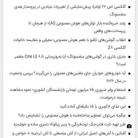
گلکسی اس ۲۷ اولترا؛ پیش‌نمایشی از تغییرات بنیادین در پرچمدار بعدی
سامسونگ
رشد خیره‌کننده بازار توکن‌های هوش مصنوعی (AI)؛ از هیجان تا
زیرساخت‌های واقعی
انقلاب گوشی‌های تاشو‌ با طعم هوش مصنوعی؛ معرفی و مقایسه خانواده
گلکسی Z۸
بحران باتری در گوشی‌های سامسونگ؛ آیا به‌روزرسانی One UI ۸.۵ مقصر
است؟
آیا خودروهای خودران جای ماشین‌های معمولی را می‌گیرند؟ بررسی وضعیت
در سال ۲۰۲۶
استعلام وام ضروری ۷۵ میلیون تومانی بازنشستگان کشوری؛ نحوه مشاهده
نتیجه درخواست
این غذای لاکچری را ۱۵ دقیقه‌ای آماده کنید
چگونه می‌توان تصاویر ساخته‌شده با هوش مصنوعی را تشخیص داد؟
طرز تهیه تارت فلپ‌جک توت‌فرنگی با پنیر ریکوتا؛ دسری ساده و خوشمزه
آشنایی با آش‌های اصیل ایرانی؛ از آش عباسعلی تا آش ترخینه + خواص و