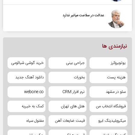
عدالت در سلامت میانبر ندارد
نیازمندی ها
یوتوبروکرز
جراحی بینی
خرید گوشی شیائومی
هزینه پست
بخورات
دانلود آهنگ جدید
سئو در مشهد
نرم افزار CRM
webone.co
فروشگاه انتخاب من
هتل های تهران
کمک به خیریه
میکروبلیدینگ ابرو
قیمت ضایعات آهن
مفتول سیاه