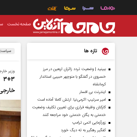
صفحه نخست
سی
تازه ها
سیاست
ببینید | وضعیت تردد زائران اربعین در مرز
وزیر خارج
خسروی در گفتگو با منوچهر حبیبی استاندار
+۳
کرمانشاه
خارجی
اینترنت بی افسار
امیر سرتیپ اکرمی‌نیا: ارتش کاملا آماده است
کارکنان وظیفه فراری برای تعیین تکلیف وضعیت
خدمتی به یگان خدمتی خود مراجعه کنند
زورآزمایی اتمی ترامپ
کفگیر رهگیر به ته دیگ خورد