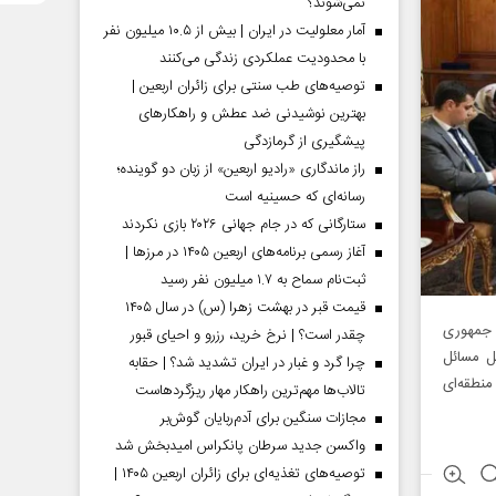
نمی‌شوند؟
آمار معلولیت در ایران | بیش از ۱۰.۵ میلیون نفر
با محدودیت عملکردی زندگی می‌کنند
توصیه‌های طب سنتی برای زائران اربعین |
بهترین نوشیدنی ضد عطش و راهکارهای
پیشگیری از گرمازدگی
راز ماندگاری «رادیو اربعین» از زبان دو گوینده؛
رسانه‌ای که حسینیه است
ستارگانی که در جام جهانی ۲۰۲۶ بازی نکردند
آغاز رسمی برنامه‌های اربعین ۱۴۰۵ در مرز‌ها |
ثبت‌نام سماح به ۱.۷ میلیون نفر رسید
قیمت قبر در بهشت زهرا (س) در سال ۱۴۰۵
 جمهوری
چقدر است؟ | نرخ خرید، رزرو و احیای قبور
ل مسائل
چرا گرد و غبار در ایران تشدید شد؟ | حقابه
ای حل مسائل منطقه‌ای
تالاب‌ها مهم‌ترین راهکار مهار ریزگردهاست
مجازات سنگین برای آدم‌ربایان گوش‌بر
واکسن جدید سرطان پانکراس امیدبخش شد
توصیه‌های تغذیه‌ای برای زائران اربعین ۱۴۰۵ |