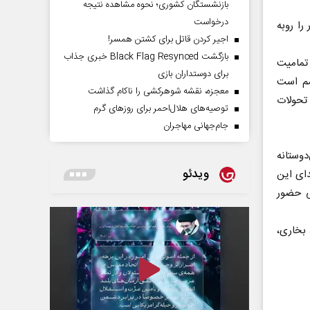
بازنشستگان کشوری؛ نحوه مشاهده نتیجه
درخواست
را روبه
اجیر کردن قاتل برای کشتن همسر!
بازگشت Black Flag Resynced خبری جذاب
 تمامیت
برای دوستداران بازی
تان مصمم است
معجزه، نقشه شوهرکشی را ناکام گذاشت
تحولات
توصیه‌های هلال‌احمر برای روز‌های گرم
جام‌جهانی مهاجران
دوستانه
ویدئو
دای این
ی حضور
ایی، بخاری،