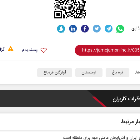
اری :
گزا
پسندیدم
برابر
از باتلاق انرژی تا بن‌بست ترامپ
حکای
نرگس
ا:
قره باغ
ارمنستان
آوارگان قره‌باغ
تماعی
رضا سپهوند - سخنگوی کمیسیون انرژی مجلس
ظرات کاربران
ار مرتبط
ایران و آذربایجان عاملی مهم برای منطقه است