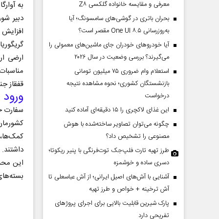
معرفی و مقایسه خانواده گلکسی Z۸
به آوارگا
دبیر شور
بحران باتری در گوشی‌های سامسونگ؛ آیا
به‌روزرسانی One UI ۸.۵ مقصر است؟
افزایش و
گریگوریا
آیا خودروهای خودران جای ماشین‌های معمولی را
می‌گیرند؟ بررسی وضعیت در سال ۲۰۲۶
مناسبات
استعلام وام ضروری ۷۵ میلیون تومانی
بازنشستگان کشوری؛ نحوه مشاهده نتیجه
قفقاز جن
ورود 
درخواست
سفارت جم
این غذای لاکچری را ۱۵ دقیقه‌ای آماده کنید
کشورمان 
چگونه می‌توان تصاویر ساخته‌شده با هوش
کمک‌ها،
مصنوعی را تشخیص داد؟
داشتند.
طرز تهیه تارت فلپ‌جک توت‌فرنگی با پنیر ریکوتا؛
دسری ساده و خوشمزه
بسته‌های
آشنایی با آش‌های اصیل ایرانی؛ از آش عباسعلی تا
آش ترخینه + خواص و طرز تهیه
پارک شیرین قابلیت‌ بالایی برای اجرای پروژهای
تفریحی دارد