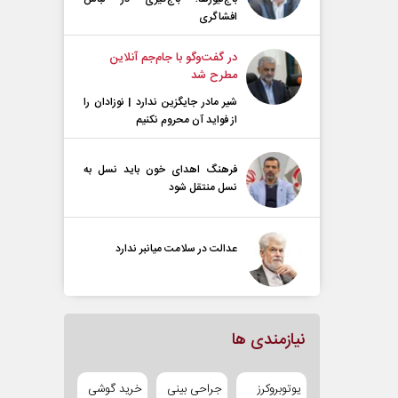
افشاگری
در گفت‌و‌گو با جام‌جم آنلاین
مطرح شد
شیر مادر جایگزین ندارد | نوزادان را
از فواید آن محروم نکنیم
فرهنگ اهدای خون باید نسل به
نسل منتقل شود
عدالت در سلامت میانبر ندارد
نیازمندی ها
یوتوبروکرز
جراحی بینی
خرید گوشی