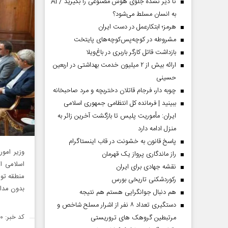
تا دیر نشده جلوی هوش مصنوعی را بگیرید / AI
به انسان مسلط می‌شود؟
هرمز؛ ابتکارعمل در دست ایران
مشروطه در کوچه‌پس‌کوچه‌های پایتخت
بازداشت قاتل کارگر باربری در باغ‌ویلا
ارائه بیش از ۲ میلیون خدمت بهداشتی در اربعین
حسینی
چوبه دار، فرجام قاتلان دختربچه و مرد صاحبخانه
ببینید | فرمانده کل انتظامی جمهوری اسلامی
ایران­: مأموریت پلیس تا بازگشت آخرین زائر به
منزل ادامه دارد
پاسخ قانون به خشونت در قاب اینستاگرام
وزیر امو
راز ماندگاری پرواز یک قهرمان
اسلامی ا
نقشه جهادی برای ایران
رکوردشکنی تاریخی بورس
بدون مدا
هم دنبال جوانگرایی هستم هم نتیجه
دستگیری تعداد ۸ نفر از اشرار مسلح شاخص و
کد خبر: ۱۴۲۴۷۲۰
مرتبطین گروهک های تروریستی