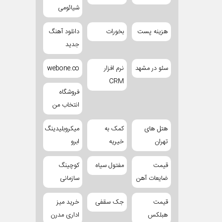
شیائومی
هزینه پست
بخورات
دانلود آهنگ
جدید
سئو در مشهد
نرم افزار
webone.co
CRM
فروشگاه
انتخاب من
هتل های
کمک به
میکروبلیدینگ
تهران
خیریه
ابرو
قیمت
مفتول سیاه
کوچینگ
ضایعات آهن
سازمانی
قیمت
جک سقفی
خرید میز
هبلکس
اداری مدرن