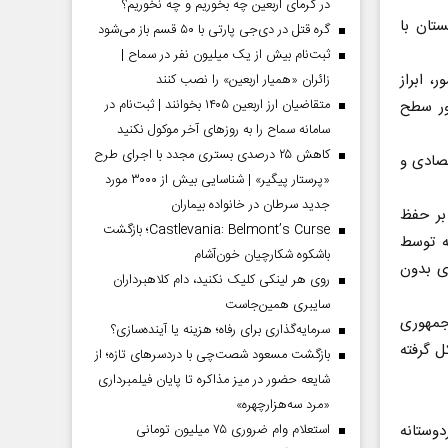
در گرمای اربعین چه بخوریم و چه نخوریم؟
تان با
گره قتل در دی‌جی پارتی با ۵۰ قسم باز می‌شود
ثبت‌نام بیش از یک میلیون نفر در سماح |
، ابراز
زائران «همیار اربعین» را نصب کنند
متقاضیان ارز اربعین ۱۴۰۵ بخوانند | ثبت‌نام در
ور سطح
سامانه سماح را به روز‌های آخر موکول نکنید
کاهش ۲۵ درصدی بستری مجدد با اجرای طرح
صادی و
«پرستار پیگیر» | شناسایی بیش از ۳۰۰۰ مورد
جدید سرطان در خانواده بیماران
بر حفظ
Castlevania: Belmont’s Curse؛ بازگشت
ه توسط
باشکوه شکارچیان خون‌آشام
نطقه‌ای بدون
روی هر لینکی کلیک نکنید، دام کلاهبرداران
سایبری همین‌جاست
ه، جمهوری
سرمایه‌گذاری برای رفاه؛ هزینه یا آینده‌سازی؟
ل گرفته
بازگشت مسعود شصت‌چی با دردسر‌های تازه؛ از
شایعه حضور در میز مذاکره تا پایان فیلمبرداری
«مرد سه‌هزارچهره»
استعلام وام ضروری ۷۵ میلیون تومانی
دوستانه