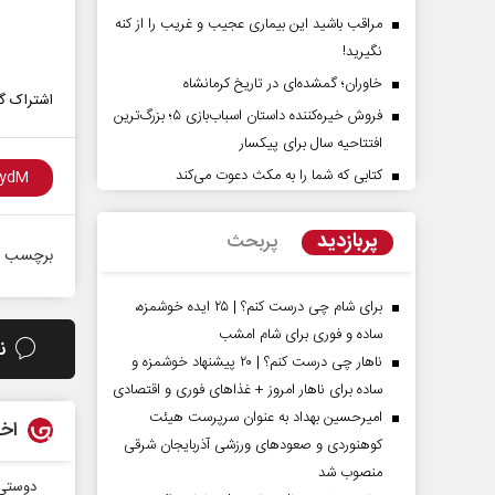
مراقب باشید این بیماری عجیب و غریب را از کنه
نگیرید!
خاوران؛ گمشده‌ای در تاریخ کرمانشاه
اشتراک گذ
فروش خیره‌کننده داستان اسباب‌بازی ۵؛ بزرگ‌ترین
افتتاحیه سال برای پیکسار
کتابی که شما را به مکث دعوت می‌کند
پشت‌پرده تهدیدات کوتاه‏‌مدت و
اربعین نماد مقاومت در 
ادعا‌های خلاف واقع آمریکا
استکبار‌
پربازدید
پربحث
برچسب ه
‌نمین - تحلیلگر مسائل سیاسی
رحمت‌الله نوروزی - عضو کمیسیون اج
مجلس
برای شام چی درست کنم؟ | ۲۵ ایده خوشمزه،
ساده و فوری برای شام امشب
ن
ناهار چی درست کنم؟ | ۲۰ پیشنهاد خوشمزه و
ساده برای ناهار امروز + غذاهای فوری و اقتصادی
امیرحسین بهداد به عنوان سرپرست هیئت
اخب
کوهنوردی و صعودهای ورزشی آذربایجان شرقی
منصوب شد
دوستی 