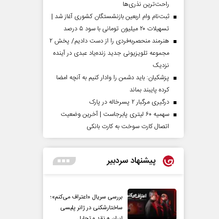
راحت‌ترین نذری‌ها
ثبت‌نام وام اربعین بازنشستگان کشوری آغاز شد |
تسهیلات ۲۰ میلیون تومانی با سود ۵ درصد
هنرمند منحصر‌به‌فردی را از دست دادیم/ پخش ۲
مجموعه تلویزیونی جدید زنده‌یاد عبدی در آینده
نزدیک
پزشکیان: باید دشمن را وادار کنیم به آنچه امضا
کرده پایبند بماند
درگیری مرگبار ۲ پسرخاله در پارک
سهمیه ۶۰ لیتری پابرجاست | آخرین وضعیت
اتصال کارت سوخت به کارت بانکی
پیشنهاد سردبیر
بررسی سریال «اعتراف می‌کنم»؛
ساختارشکنی در ژانر پلیسی
ایران + نقد و تحلیل