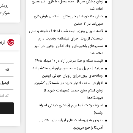
زمان پخش سریال «ماه عسل» با بازی اکبر عبدی
رویكرد
اعلام شد
هرگونه
دمای ۵۰ درجه در خوزستان | احتمال بارش‌های
سیل‌آسا در ۳ استان
قصه سریال رویای نیمه شب اختلاف شیعه و سنی
نیست/ از روند اجرای فیلمنامه رضایت دارم
ارس
مسیر‌های راهپیمایی جاماندگان اربعین در البرز
اعلام شد
قیمت سکه و طلا در بازار آزاد در ۱۰ مرداد ۱۴۰۵
ببینید | «چهل روز » محسن چاووشی منتشر شد
مردادماه
صفحات نخست روزنامه ها‌ی‌سه‌شنبه ۶ مردادماه
صفحات
رسانه‌های برون‌مرزی راویان جهانی اربعین
افزایش سقف اعتبار خرید بازنشستگان کشوری |
زمان اعلام مبلغ جدید تسهیلات خرید از
فروشگاه‌ها
اطراف رشت کجا بریم (جاهای دیدنی اطراف
رشت)
تعرض به زیرساخت‌های ایران، بنای هژمونی
آمریکا را فرو می‌ریزد