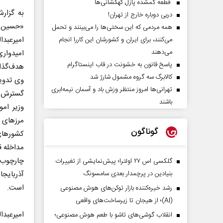
قطعه گمشده پازل کهکشانی‌ها
به گزا
دربی دوباره خارج از تهران!
«حسین ام
همه مردمی که این سختی‌ها را می‌بینند و تحمل
امیرعبدا
می‌کنند، برای ایران و کشورشان این کاررا انجام
می‌دهند
امیدوار
پاسخ قانون به خشونت در قاب اینستاگرام
هدف‌گذاری شده ۳ میلی
کالابرگ سه گروه مشمول شارژ شد
وی تدوی
تهرانی‌ها امروز منتظر وزش باد و آسمان نیمه‌ابری
گسترش و 
باشند
وزیر ام
مرز‌های
گوناگون
مداخله 
گلکسی اس ۲۷ اولترا؛ پیش‌نمایشی از تغییرات
بنیادین در پرچمدار بعدی سامسونگ
آذربایجا
است.
رشد خیره‌کننده بازار توکن‌های هوش مصنوعی
(AI)؛ از هیجان تا زیرساخت‌های واقعی
امیرعبدا
انقلاب گوشی‌های تاشو‌ با طعم هوش مصنوعی؛