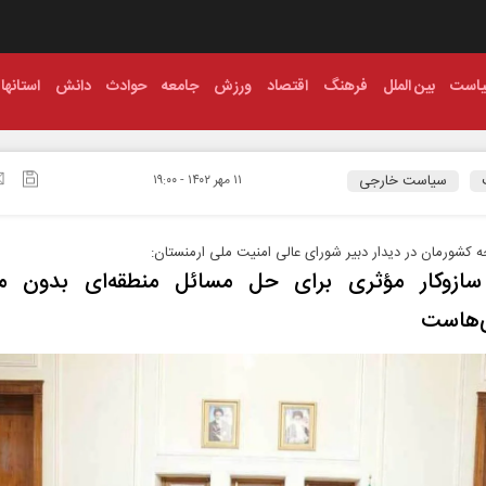
است
بین الملل
فرهنگ
اقتصاد
ورزش
جامعه
حوادث
دانش
استانها
سیاست خارجی
۱۱ مهر ۱۴۰۲ - ۱۹:۰۰
ه کشورمان در دیدار دبیر شورای عالی امنیت ملی ارمنستان:
۳ سازوکار مؤثری برای حل مسائل منطقه‌ای بدون مد
‌هاست