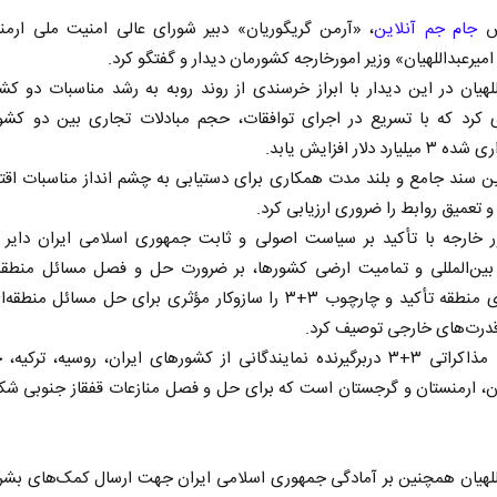
رش
جام جم آنلاین
، «آرمن گریگوریان» دبیر شورای عالی امنیت ملی ارمنس
یرعبداللهیان» وزیر امورخارجه کشورمان دیدار و گفتگو کرد.
للهیان در این دیدار با ابراز خرسندی از روند روبه به رشد مناسبات دو کشور
ی کرد که با تسریع در اجرای توافقات، حجم مبادلات تجاری بین دو کش
ارد دلار افزایش یابد.
ن سند جامع و بلند مدت همکاری برای دستیابی به چشم انداز مناسبات اقت
تعمیق روابط را ضروری ارزیابی کرد.
ور خارجه با تأکید بر سیاست اصولی و ثابت جمهوری اسلامی ایران دایر 
 بین‌المللی و تمامیت ارضی کشورها، بر ضرورت حل و فصل مسائل منطق
کشور‌های منطقه تأکید و چارچوب ۳+۳ را سازوکار مؤثری برای حل مسائل م
قدرت‌های خارجی توصیف کرد.
چارچوب مذاکراتی ۳+۳ دربرگیرنده نمایندگانی از کشور‌های ایران، روسیه، ترکی
ن، ارمنستان و گرجستان است که برای حل و فصل منازعات قفقاز جنوبی شک
للهیان همچنین بر آمادگی جمهوری اسلامی ایران جهت ارسال کمک‌های بشر