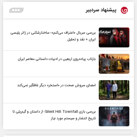
پیشنهاد سردبیر
بررسی سریال «اعتراف می‌کنم»؛ ساختارشکنی در ژانر پلیسی
ایران + نقد و تحلیل
بازتاب پیاده‌روی اربعین در ادبیات داستانی معاصر ایران
امضای سروش صحت در «استخر» دیگر غافلگیر نمی‌کند
بررسی بازی Silent Hill: Townfall؛ از داستان و گیم‌پلی تا
تاریخ انتشار و سیستم مورد نیاز