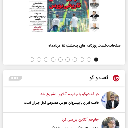
صفحات‌نخست‌روزنامه ها‌ی پنجشنبه‌۱۵ مردادماه
گفت و گو
در گفت‌و‌گو با جام‌جم آنلاین تشریح شد
فاصله ایران با پیشرو‌ان هوش مصنوعی قابل جبران است
جام‌جم آنلاین بررسی کرد