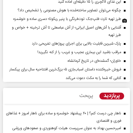
این غذای لاکچری را ۱۵ دقیقه‌ای آماده کنید
چگونه می‌توان تصاویر ساخته‌شده با هوش مصنوعی را تشخیص داد؟
طرز تهیه تارت فلپ‌جک توت‌فرنگی با پنیر ریکوتا؛ دسری ساده و خوشمزه
آشنایی با آش‌های اصیل ایرانی؛ از آش عباسعلی تا آش ترخینه + خواص و
طرز تهیه
پارک شیرین قابلیت‌ بالایی برای اجرای پروژهای تفریحی دارد
مراقب باشید این بیماری عجیب و غریب را از کنه نگیرید!
خاوران؛ گمشده‌ای در تاریخ کرمانشاه
فروش خیره‌کننده داستان اسباب‌بازی ۵؛ بزرگ‌ترین افتتاحیه سال برای پیکسار
کتابی که شما را به مکث دعوت می‌کند
پربازدید
پربحث
ناهار چی درست کنم؟ | ۲۰ پیشنهاد خوشمزه و ساده برای ناهار امروز + غذاهای
فوری و اقتصادی
امیرحسین بهداد به عنوان سرپرست هیئت کوهنوردی و صعودهای ورزشی