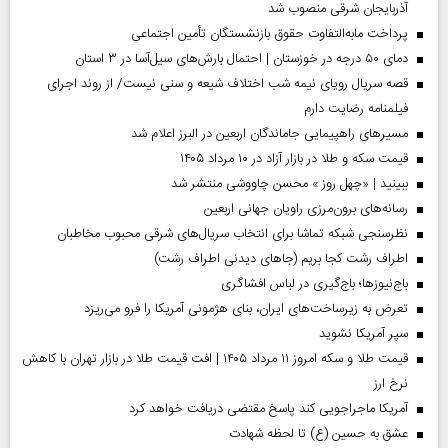
آذربایجان شرقی منصوب شد
پرداخت مابه‌التفاوت حقوق بازنشستگان تأمین اجتماعی
دمای ۵۰ درجه در خوزستان | احتمال بارش‌های سیل‌آسا در ۳ استان
قصه سریال رویای نیمه شب اختلاف شیعه و سنی نیست/ از روند اجرای
فیلمنامه رضایت دارم
مسیر‌های راهپیمایی جاماندگان اربعین در البرز اعلام شد
قیمت سکه و طلا در بازار آزاد در ۱۰ مرداد ۱۴۰۵
ببینید | «چهل روز » محسن چاووشی منتشر شد
رسانه‌های برون‌مرزی راویان جهانی اربعین
نظرسنجی شبکه تماشا برای انتخاب سریال‌های شرقی محبوب مخاطبان
اطراف رشت کجا بریم (جاهای دیدنی اطراف رشت)
باج‌نیوزها؛ باج‌گیری در لباس افشاگری
تعرض به زیرساخت‌های ایران، بنای هژمونی آمریکا را فرو می‌ریزد
سپر آمریکا نشوید
قیمت طلا و سکه امروز ۱۱ مرداد ۱۴۰۵ | افت قیمت طلا در بازار تهران با کاهش
نرخ ارز
آمریکا ماجراجویی کند پاسخ مقتضی دریافت خواهد کرد
عشق به حسین (ع) تا لحظه شهادت