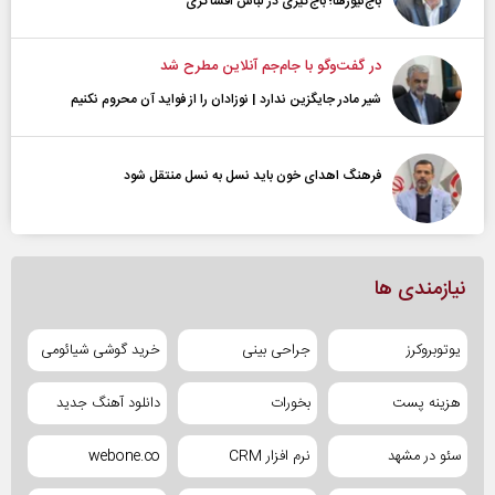
باج‌نیوزها؛ باج‌گیری در لباس افشاگری
در گفت‌و‌گو با جام‌جم آنلاین مطرح شد
شیر مادر جایگزین ندارد | نوزادان را از فواید آن محروم نکنیم
فرهنگ اهدای خون باید نسل به نسل منتقل شود
نیازمندی ها
یوتوبروکرز
جراحی بینی
خرید گوشی شیائومی
هزینه پست
بخورات
دانلود آهنگ جدید
سئو در مشهد
نرم افزار CRM
webone.co