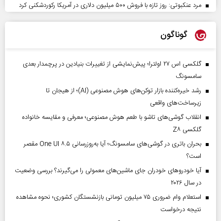
مرد عنکبوتی: روز تازه با فروش ۵۰۰ میلیون دلاری در آمریکا رکوردشکنی کرد
گوناگون
گلکسی اس ۲۷ اولترا؛ پیش‌نمایشی از تغییرات بنیادین در پرچمدار بعدی
سامسونگ
رشد خیره‌کننده بازار توکن‌های هوش مصنوعی (AI)؛ از هیجان تا
زیرساخت‌های واقعی
انقلاب گوشی‌های تاشو‌ با طعم هوش مصنوعی؛ معرفی و مقایسه خانواده
گلکسی Z۸
بحران باتری در گوشی‌های سامسونگ؛ آیا به‌روزرسانی One UI ۸.۵ مقصر
است؟
آیا خودروهای خودران جای ماشین‌های معمولی را می‌گیرند؟ بررسی وضعیت
در سال ۲۰۲۶
استعلام وام ضروری ۷۵ میلیون تومانی بازنشستگان کشوری؛ نحوه مشاهده
نتیجه درخواست