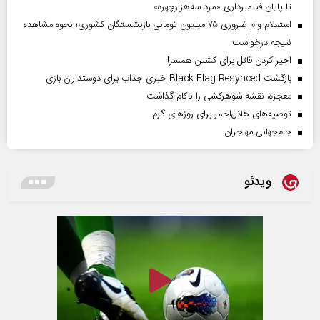
تا پایان فیلمبرداری «مرد سه‌هزارچهره»
استعلام وام ضروری ۷۵ میلیون تومانی بازنشستگان کشوری؛ نحوه مشاهده
نتیجه درخواست
اجیر کردن قاتل برای کشتن همسر!
بازگشت Black Flag Resynced خبری جذاب برای دوستداران بازی
معجزه، نقشه شوهرکشی را ناکام گذاشت
توصیه‌های هلال‌احمر برای روز‌های گرم
جام‌جهانی مهاجران
ویدئو