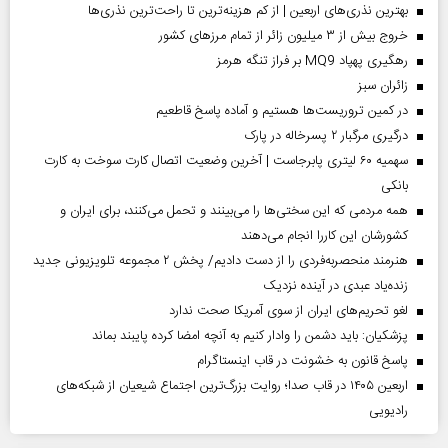
بهترین نذری‌های اربعین | از کم هزینه‌ترین تا راحت‌ترین نذری‌ها
خروج بیش از ۳ میلیون زائر از تمام مرز‌های کشور
رهگیری پهپاد MQ9 بر فراز تنگه هرمز
‌زائران سبز
در کمین تروریست‌ها هستیم و آماده پاسخ قاطعیم
درگیری مرگبار ۲ پسرخاله در پارک
سهمیه ۶۰ لیتری پابرجاست | آخرین وضعیت اتصال کارت سوخت به کارت
بانکی
همه مردمی که این سختی‌ها را می‌بینند و تحمل می‌کنند، برای ایران و
کشورشان این کاررا انجام می‌دهند
هنرمند منحصر‌به‌فردی را از دست دادیم/ پخش ۲ مجموعه تلویزیونی جدید
زنده‌یاد عبدی در آینده نزدیک
لغو تحریم‌های ایران از سوی آمریکا صحت ندارد
پزشکیان: باید دشمن را وادار کنیم به آنچه امضا کرده پایبند بماند
پاسخ قانون به خشونت در قاب اینستاگرام
اربعین ۱۴۰۵ در قاب صدا؛ روایت بزرگ‌ترین اجتماع شیعیان از شبکه‌های
رادیویی