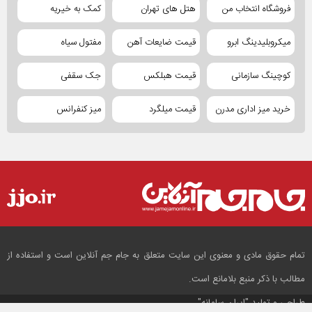
فروشگاه انتخاب من
هتل های تهران
کمک به خیریه
میکروبلیدینگ ابرو
قیمت ضایعات آهن
مفتول سیاه
کوچینگ سازمانی
قیمت هبلکس
جک سقفی
خرید میز اداری مدرن
قیمت میلگرد
میز کنفرانس
تمام حقوق مادی و معنوی این سایت متعلق به جام جم آنلاین است و استفاده از
مطالب با ذکر منبع بلامانع است.
طراحی و تولید
"ایران سامانه"