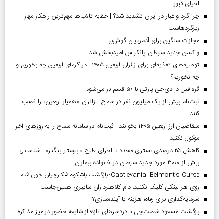
احیای قبور
چرا گرد و غبار در ایران تشدید شد؟ | حقابه تالاب‌ها مهم‌ترین راهکار مهار
ریزگردهاست
مجازات سنگین برای آدم‌ربایان گوش‌بر
واکسن جدید سرطان پانکراس امیدبخش شد
توصیه‌های تغذیه‌ای برای زائران اربعین ۱۴۰۵ | در گرمای اربعین چه بخوریم و
چه نخوریم؟
گره قتل در دی‌جی پارتی با ۵۰ قسم باز می‌شود
ثبت‌نام بیش از یک میلیون نفر در سماح | زائران «همیار اربعین» را نصب
کنند
متقاضیان ارز اربعین ۱۴۰۵ بخوانند | ثبت‌نام در سامانه سماح را به روز‌های آخر
موکول نکنید
کاهش ۲۵ درصدی بستری مجدد با اجرای طرح «پرستار پیگیر» | شناسایی
بیش از ۳۰۰۰ مورد جدید سرطان در خانواده بیماران
Castlevania: Belmont’s Curse؛ بازگشت باشکوه شکارچیان خون‌آشام
روی هر لینکی کلیک نکنید، دام کلاهبرداران سایبری همین‌جاست
سرمایه‌گذاری برای رفاه؛ هزینه یا آینده‌سازی؟
بازگشت مسعود شصت‌چی با دردسر‌های تازه؛ از شایعه حضور در میز مذاکره