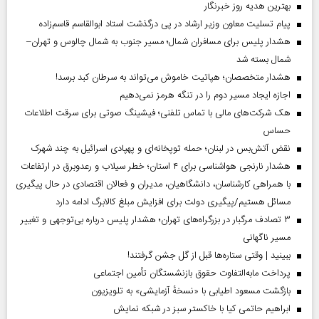
بهترین هدیه روز خبرنگار
پیام تسلیت معاون وزیر ارشاد در پی درگذشت استاد ابوالقاسم قاسم‌زاده
هشدار پلیس برای مسافران شمال؛ مسیر جنوب به شمال چالوس و تهران–
شمال بسته شد
هشدار متخصصان؛ هپاتیت خاموش می‌تواند به سرطان کبد برسد!
اجازه ایجاد مسیر دوم را در تنگه هرمز نمی‌دهیم
هک شرکت‌های مالی با تماس تلفنی؛ فیشینگ صوتی برای سرقت اطلاعات
حساس
نقض آتش‌بس در لبنان؛ حمله توپخانه‌ای و پهپادی اسرائیل به چند شهرک
هشدار نارنجی هواشناسی برای ۴ استان؛ خطر سیلاب و رعدوبرق در ارتفاعات
با همراهی کارشناسان، دانشگاهیان، مدیران و فعالان اقتصادی در حال پیگیری
مسائل هستیم/پیگیری دولت برای افزایش مبلغ کالابرگ ادامه دارد
۳ تصادف مرگبار در بزرگراه‌های تهران؛ هشدار پلیس درباره بی‌توجهی و تغییر
مسیر ناگهانی
ببینید | وقتی ستاره‌ها قبل از گل جشن گرفتند!
پرداخت مابه‌التفاوت حقوق بازنشستگان تأمین اجتماعی
بازگشت مسعود اطیابی با «نسخهٔ آزمایشی» به تلویزیون
ابراهیم حاتمی کیا با خاکستر سبز در شبکه نمایش