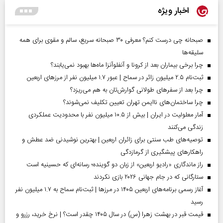
اخبار ویژه
صبحانه چی درست کنم؟ معرفی ۳۰ صبحانه سریع، سالم و مقوی برای همه
سلیقه‌ها
چرا برخی بیماران بعد از کرونا و آنفلوآنزا ماه‌ها بهبود نمی‌یابند؟
ثبت‌نام ۲.۵ میلیون زائر در سماح | عبور ۱.۷ میلیون نفر از مرز‌های اربعین
چرا بعد از سفرهای طولانی گوارش‌تان به هم می‌ریزد؟
چرا ساختمان‌های ناایمن تهران تعیین تکلیف نمی‌شوند؟
آمار معلولیت در ایران | بیش از ۱۰.۵ میلیون نفر با محدودیت عملکردی
زندگی می‌کنند
توصیه‌های طب سنتی برای زائران اربعین | بهترین نوشیدنی ضد عطش و
راهکارهای پیشگیری از گرمازدگی
راز ماندگاری «رادیو اربعین» از زبان دو گوینده؛ رسانه‌ای که حسینیه است
ستارگانی که در جام جهانی ۲۰۲۶ بازی نکردند
آغاز رسمی برنامه‌های اربعین ۱۴۰۵ در مرز‌ها | ثبت‌نام سماح به ۱.۷ میلیون نفر
رسید
قیمت قبر در بهشت زهرا (س) در سال ۱۴۰۵ چقدر است؟ | نرخ خرید، رزرو و