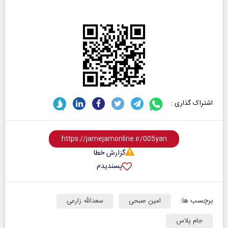
اشتراک گذاری :
گزارش خطا
پسندیدم
برچسب ها:
امین صبحی
سعدالله زارعی
جام پلاس