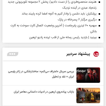
هنرمند منحصر‌به‌فردی را از دست دادیم/ پخش ۲ مجموعه تلویزیونی جدید
زنده‌یاد عبدی در آینده نزدیک
پزشکیان: باید دشمن را وادار کنیم به آنچه امضا کرده پایبند بماند
درگیری مرگبار ۲ پسرخاله در پارک
سهمیه ۶۰ لیتری پابرجاست | آخرین وضعیت اتصال کارت سوخت به کارت
بانکی
ببینید | بازدید رئیس رسانه ملی از قلب تپنده رادیو اربعین
پیشنهاد سردبیر
بررسی سریال «اعتراف می‌کنم»؛ ساختارشکنی در ژانر پلیسی
ایران + نقد و تحلیل
بازتاب پیاده‌روی اربعین در ادبیات داستانی معاصر ایران