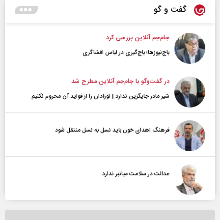
گفت و گو
جام‌جم آنلاین بررسی کرد
باج‌نیوزها؛ باج‌گیری در لباس افشاگری
در گفت‌و‌گو با جام‌جم آنلاین مطرح شد
شیر مادر جایگزین ندارد | نوزادان را از فواید آن محروم نکنیم
فرهنگ اهدای خون باید نسل به نسل منتقل شود
عدالت در سلامت میانبر ندارد