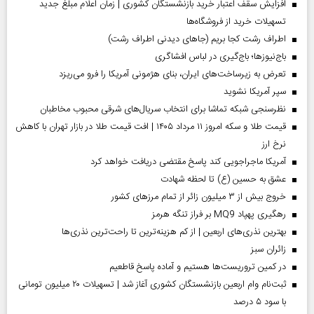
افزایش سقف اعتبار خرید بازنشستگان کشوری | زمان اعلام مبلغ جدید
تسهیلات خرید از فروشگاه‌ها
اطراف رشت کجا بریم (جاهای دیدنی اطراف رشت)
باج‌نیوزها؛ باج‌گیری در لباس افشاگری
تعرض به زیرساخت‌های ایران، بنای هژمونی آمریکا را فرو می‌ریزد
سپر آمریکا نشوید
نظرسنجی شبکه تماشا برای انتخاب سریال‌های شرقی محبوب مخاطبان
قیمت طلا و سکه امروز ۱۱ مرداد ۱۴۰۵ | افت قیمت طلا در بازار تهران با کاهش
نرخ ارز
آمریکا ماجراجویی کند پاسخ مقتضی دریافت خواهد کرد
عشق به حسین (ع) تا لحظه شهادت
خروج بیش از ۳ میلیون زائر از تمام مرز‌های کشور
رهگیری پهپاد MQ9 بر فراز تنگه هرمز
بهترین نذری‌های اربعین | از کم هزینه‌ترین تا راحت‌ترین نذری‌ها
‌زائران سبز
در کمین تروریست‌ها هستیم و آماده پاسخ قاطعیم
ثبت‌نام وام اربعین بازنشستگان کشوری آغاز شد | تسهیلات ۲۰ میلیون تومانی
با سود ۵ درصد