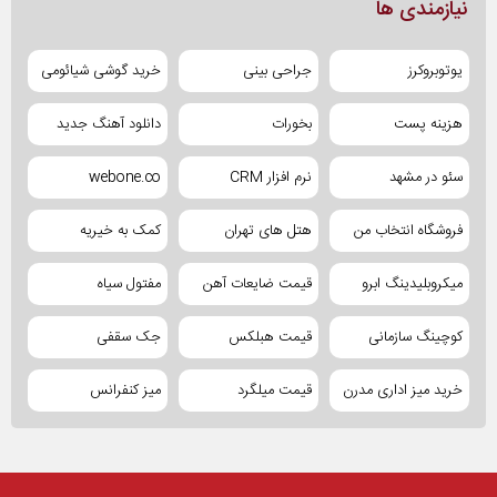
نیازمندی ها
یوتوبروکرز
جراحی بینی
خرید گوشی شیائومی
هزینه پست
بخورات
دانلود آهنگ جدید
سئو در مشهد
نرم افزار CRM
webone.co
فروشگاه انتخاب من
هتل های تهران
کمک به خیریه
میکروبلیدینگ ابرو
قیمت ضایعات آهن
مفتول سیاه
کوچینگ سازمانی
قیمت هبلکس
جک سقفی
خرید میز اداری مدرن
قیمت میلگرد
میز کنفرانس