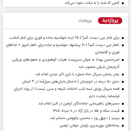
کتابی که شما را به مکث دعوت می‌کند
پربازدید
پربحث
برای شام چی درست کنم؟ | ۲۵ ایده خوشمزه، ساده و فوری برای شام امشب
ناهار چی درست کنم؟ | ۲۰ پیشنهاد خوشمزه و ساده برای ناهار امروز + غذاهای
فوری و اقتصادی
امیرحسین بهداد به عنوان سرپرست هیئت کوهنوردی و صعودهای ورزشی
آذربایجان شرقی منصوب شد
زمان پخش سریال «ماه عسل» با بازی اکبر عبدی اعلام شد
دمای ۵۰ درجه در خوزستان | احتمال بارش‌های سیل‌آسا در ۳ استان
قصه سریال رویای نیمه شب اختلاف شیعه و سنی نیست/ از روند اجرای
فیلمنامه رضایت دارم
مسیر‌های راهپیمایی جاماندگان اربعین در البرز اعلام شد
قیمت سکه و طلا در بازار آزاد در ۱۰ مرداد ۱۴۰۵
ببینید | «چهل روز » محسن چاووشی منتشر شد
رسانه‌های برون‌مرزی راویان جهانی اربعین