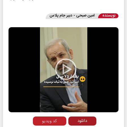
نویسنده
امین صبحی - دبیر جام پلاس
Play
Video
دانلود
کد ویدیو