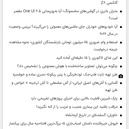
گلکسی Z۸
بحران باتری در گوشی‌های سامسونگ؛ آیا به‌روزرسانی One UI ۸.۵ مقصر
است؟
آیا خودروهای خودران جای ماشین‌های معمولی را می‌گیرند؟ بررسی وضعیت
در سال ۲۰۲۶
استعلام وام ضروری ۷۵ میلیون تومانی بازنشستگان کشوری؛ نحوه مشاهده
نتیجه درخواست
این غذای لاکچری را ۱۵ دقیقه‌ای آماده کنید
چگونه می‌توان تصاویر ساخته‌شده با هوش مصنوعی را تشخیص داد؟
طرز تهیه تارت فلپ‌جک توت‌فرنگی با پنیر ریکوتا؛ دسری ساده و خوشمزه
آشنایی با آش‌های اصیل ایرانی؛ از آش عباسعلی تا آش ترخینه + خواص و
طرز تهیه
پارک شیرین قابلیت‌ بالایی برای اجرای پروژهای تفریحی دارد
مراقب باشید این بیماری عجیب و غریب را از کنه نگیرید!
خاوران؛ گمشده‌ای در تاریخ کرمانشاه
فروش خیره‌کننده داستان اسباب‌بازی ۵؛ بزرگ‌ترین افتتاحیه سال برای پیکسار