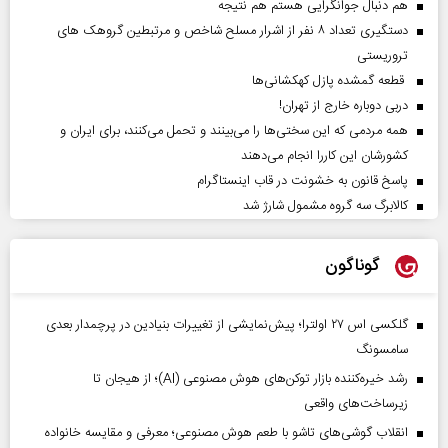
هم دنبال جوانگرایی هستم هم نتیجه
دستگیری تعداد ۸ نفر از اشرار مسلح شاخص و مرتبطین گروهک های
تروریستی
قطعه گمشده پازل کهکشانی‌ها
دربی دوباره خارج از تهران!
همه مردمی که این سختی‌ها را می‌بینند و تحمل می‌کنند، برای ایران و
کشورشان این کاررا انجام می‌دهند
پاسخ قانون به خشونت در قاب اینستاگرام
کالابرگ سه گروه مشمول شارژ شد
گوناگون
گلکسی اس ۲۷ اولترا؛ پیش‌نمایشی از تغییرات بنیادین در پرچمدار بعدی
سامسونگ
رشد خیره‌کننده بازار توکن‌های هوش مصنوعی (AI)؛ از هیجان تا
زیرساخت‌های واقعی
انقلاب گوشی‌های تاشو‌ با طعم هوش مصنوعی؛ معرفی و مقایسه خانواده