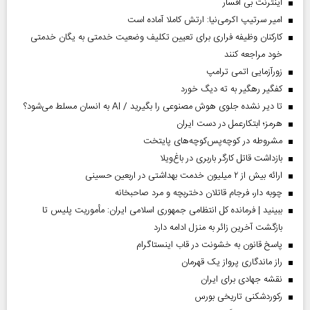
اینترنت بی افسار
امیر سرتیپ اکرمی‌نیا: ارتش کاملا آماده است
کارکنان وظیفه فراری برای تعیین تکلیف وضعیت خدمتی به یگان خدمتی
خود مراجعه کنند
زورآزمایی اتمی ترامپ
کفگیر رهگیر به ته دیگ خورد
تا دیر نشده جلوی هوش مصنوعی را بگیرید / AI به انسان مسلط می‌شود؟
هرمز؛ ابتکارعمل در دست ایران
مشروطه در کوچه‌پس‌کوچه‌های پایتخت
بازداشت قاتل کارگر باربری در باغ‌ویلا
ارائه بیش از ۲ میلیون خدمت بهداشتی در اربعین حسینی
چوبه دار، فرجام قاتلان دختربچه و مرد صاحبخانه
ببینید | فرمانده کل انتظامی جمهوری اسلامی ایران­: مأموریت پلیس تا
بازگشت آخرین زائر به منزل ادامه دارد
پاسخ قانون به خشونت در قاب اینستاگرام
راز ماندگاری پرواز یک قهرمان
نقشه جهادی برای ایران
رکوردشکنی تاریخی بورس