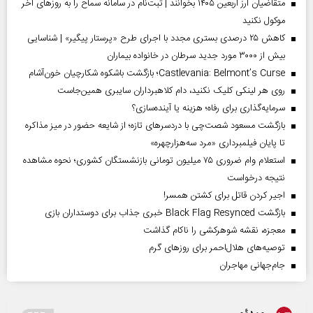
متقاضیان ارز اربعین ۱۴۰۵ بخوانند | ثبت‌نام در سامانه سماح را به روز‌های آخر
موکول نکنید
کاهش ۲۵ درصدی بستری مجدد با اجرای طرح «پرستار پیگیر» | شناسایی
بیش از ۳۰۰۰ مورد جدید سرطان در خانواده بیماران
Castlevania: Belmont’s Curse؛ بازگشت باشکوه شکارچیان خون‌آشام
روی هر لینکی کلیک نکنید، دام کلاهبرداران سایبری همین‌جاست
سرمایه‌گذاری برای رفاه؛ هزینه یا آینده‌سازی؟
بازگشت مسعود شصت‌چی با دردسر‌های تازه؛ از شایعه حضور در میز مذاکره
تا پایان فیلمبرداری «مرد سه‌هزارچهره»
استعلام وام ضروری ۷۵ میلیون تومانی بازنشستگان کشوری؛ نحوه مشاهده
نتیجه درخواست
اجیر کردن قاتل برای کشتن همسر!
بازگشت Black Flag Resynced خبری جذاب برای دوستداران بازی
معجزه، نقشه شوهرکشی را ناکام گذاشت
توصیه‌های هلال‌احمر برای روز‌های گرم
جام‌جهانی مهاجران