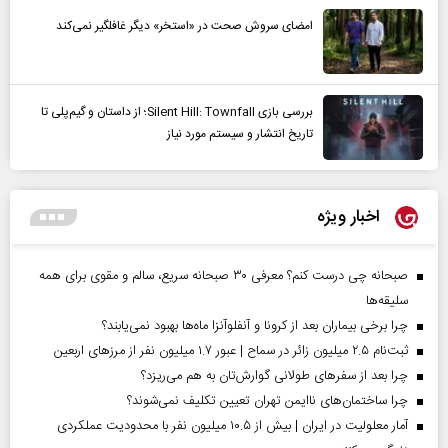
امضای سروش صحت در «استخر» دیگر غافلگیر نمی‌کند
بررسی بازی Silent Hill: Townfall؛ از داستان و گیم‌پلی تا
تاریخ انتشار و سیستم مورد نیاز
اخبار ویژه
صبحانه چی درست کنم؟ معرفی ۳۰ صبحانه سریع، سالم و مقوی برای همه
سلیقه‌ها
چرا برخی بیماران بعد از کرونا و آنفلوآنزا ماه‌ها بهبود نمی‌یابند؟
ثبت‌نام ۲.۵ میلیون زائر در سماح | عبور ۱.۷ میلیون نفر از مرز‌های اربعین
چرا بعد از سفرهای طولانی گوارش‌تان به هم می‌ریزد؟
چرا ساختمان‌های ناایمن تهران تعیین تکلیف نمی‌شوند؟
آمار معلولیت در ایران | بیش از ۱۰.۵ میلیون نفر با محدودیت عملکردی