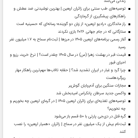
زندگی می‌کنند
توصیه‌های طب سنتی برای زائران اربعین | بهترین نوشیدنی ضد عطش و
راهکارهای پیشگیری از گرمازدگی
راز ماندگاری «رادیو اربعین» از زبان دو گوینده؛ رسانه‌ای که حسینیه است
ستارگانی که در جام جهانی ۲۰۲۶ بازی نکردند
آغاز رسمی برنامه‌های اربعین ۱۴۰۵ در مرز‌ها | ثبت‌نام سماح به ۱.۷ میلیون نفر
رسید
قیمت قبر در بهشت زهرا (س) در سال ۱۴۰۵ چقدر است؟ | نرخ خرید، رزرو و
احیای قبور
چرا گرد و غبار در ایران تشدید شد؟ | حقابه تالاب‌ها مهم‌ترین راهکار مهار
ریزگردهاست
مجازات سنگین برای آدم‌ربایان گوش‌بر
واکسن جدید سرطان پانکراس امیدبخش شد
توصیه‌های تغذیه‌ای برای زائران اربعین ۱۴۰۵ | در گرمای اربعین چه بخوریم و
چه نخوریم؟
گره قتل در دی‌جی پارتی با ۵۰ قسم باز می‌شود
ثبت‌نام بیش از یک میلیون نفر در سماح | زائران «همیار اربعین» را نصب
کنند