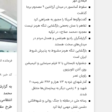
فیفادی مهر
سقوط آسانسور در میدان آرژانتین ۹ مصدوم برجا
گذاشت
گفت‌وگوها آمریکا را مجبور به همراهی کرد
تفاهم با عمان به‌معنی بازگشایی تنگه هرمز نیست
معجزه «محمد صلاح» در ترکیه
گزارشگران رادیو هم‌نفس و همدل مردم در
میدان‌های سخت هستند
بازگشایی تنگه هرمز مشروط به پذیرش شروط
ایران است
فرمانده ا
جشنواره تابستانی با ۱۷ فیلم سینمایی و انیمیشن
روی آنتن تلویزیون
کد خبر: ۱۴۲۴۵۴۸
راویان نصر
آمار شهدای غزه به ۷۳ هزار و ۳۸۴ نفر رسید؛ ۲
به گزار
شهید و ۶ زخمی دیگر به بیمارستان‌ها منتقل
محمد ق
شدند
انتظامی
رسانه ملی در مقابله با جنگ روانی و شبهه‌افکنی
طرح مقاب
دشمن نقش مهمی ایفا کرد