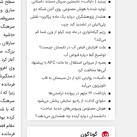
ببینید | «لبالب»؛ نخستین سریال مستند داستانی
تولید شده با هوش مصنوعی روی آنتن شبکه دو
هشدار پژوهشگران درباره یک ماده پرکاربرد؛ نقش
مسروقه، 
پلی‌اتیلن در تشدید کبد چرب
سرهنگ 
رژیم گیاه‌خواری در ماه چند کیلو از وزن شما کم
حاشیه ن
می‌کند؟
سارقان و
علت افزایش قبض آب در تابستان چیست؟
بزرگ، سو
توضیح آبفا درباره قبوض آب
آغاز کرد.
بصره از میزبانی استقلال جا ماند؛ AFC با پیشنهاد
آبی‌ها مخالفت کرد
دستگیرشدگان سا
«آسباد»؛ روایتی تازه از دل سیستان به قاب
فرمانده 
تلویزیون می‌آید
زیرا که
بازداشت ۲۸ متهم در پرونده تراستی‌ها
سرهنگ طر
«بلواي کذاب» از رادیو نمایش پخش می‌شود
هوش مصنوعی ویروس‌های جدید ساخت؛
که با شن
دانشمندان درباره آینده چه هشداری می‌دهند؟
کرده بو
مقام قض
گوناگون
فرمانده 