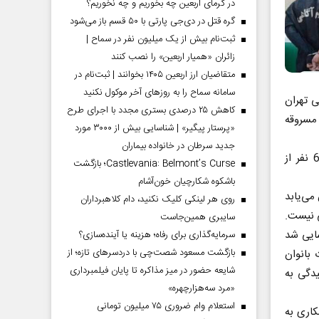
در گرمای اربعین چه بخوریم و چه نخوریم؟
گره قتل در دی‌جی پارتی با ۵۰ قسم باز می‌شود
ثبت‌نام بیش از یک میلیون نفر در سماح |
زائران «همیار اربعین» را نصب کنند
متقاضیان ارز اربعین ۱۴۰۵ بخوانند | ثبت‌نام در
سامانه سماح را به روز‌های آخر موکول نکنید
ی تهران
کاهش ۲۵ درصدی بستری مجدد با اجرای طرح
 مسروقه
«پرستار پیگیر» | شناسایی بیش از ۳۰۰۰ مورد
جدید سرطان در خانواده بیماران
وی افزود: در این مرحله از طرح ۱۷۳ مجرم در جرایم مختلف دستگیر شدند که 61 نفر از
Castlevania: Belmont’s Curse؛ بازگشت
باشکوه شکارچیان خون‌آشام
می‌یابد
روی هر لینکی کلیک نکنید، دام کلاهبرداران
 نیست.
سایبری همین‌جاست
سایی شد
سرمایه‌گذاری برای رفاه؛ هزینه یا آینده‌سازی؟
بازگشت مسعود شصت‌چی با دردسر‌های تازه؛ از
 بانوان
شایعه حضور در میز مذاکره تا پایان فیلمبرداری
دگی به
«مرد سه‌هزارچهره»
استعلام وام ضروری ۷۵ میلیون تومانی
کاری به