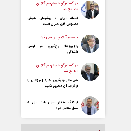
در گفت‌و‌گو با جام‌جم آنلاین
تشریح شد
فاصله ایران با پیشرو‌ان هوش
مصنوعی قابل جبران است
جام‌جم آنلاین بررسی کرد
باج‌نیوزها؛ باج‌گیری در لباس
افشاگری
در گفت‌و‌گو با جام‌جم آنلاین
مطرح شد
شیر مادر جایگزین ندارد | نوزادان را
از فواید آن محروم نکنیم
فرهنگ اهدای خون باید نسل به
نسل منتقل شود