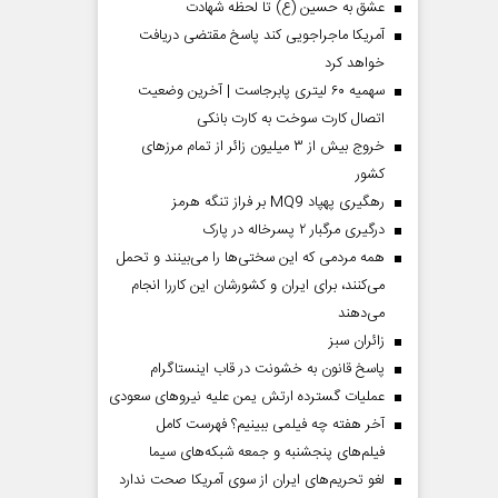
عشق به حسین (ع) تا لحظه شهادت
آمریکا ماجراجویی کند پاسخ مقتضی دریافت
خواهد کرد
سهمیه ۶۰ لیتری پابرجاست | آخرین وضعیت
اتصال کارت سوخت به کارت بانکی
خروج بیش از ۳ میلیون زائر از تمام مرز‌های
کشور
رهگیری پهپاد MQ9 بر فراز تنگه هرمز
درگیری مرگبار ۲ پسرخاله در پارک
همه مردمی که این سختی‌ها را می‌بینند و تحمل
می‌کنند، برای ایران و کشورشان این کاررا انجام
می‌دهند
‌زائران سبز
پاسخ قانون به خشونت در قاب اینستاگرام
عملیات گسترده ارتش یمن علیه نیروهای سعودی
آخر هفته چه فیلمی ببینیم؟ فهرست کامل
فیلم‌های پنجشنبه و جمعه شبکه‌های سیما
لغو تحریم‌های ایران از سوی آمریکا صحت ندارد