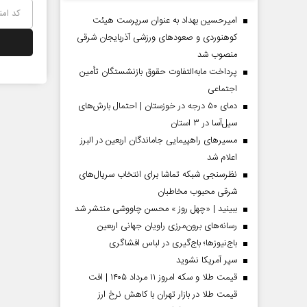
امیرحسین بهداد به عنوان سرپرست هیئت
کوهنوردی و صعودهای ورزشی آذربایجان شرقی
منصوب شد
پرداخت مابه‌التفاوت حقوق بازنشستگان تأمین
اجتماعی
دمای ۵۰ درجه در خوزستان | احتمال بارش‌های
سیل‌آسا در ۳ استان
مسیر‌های راهپیمایی جاماندگان اربعین در البرز
اعلام شد
 مردادماه
صفحات نخست‌روزنامه‌ها‌ی‌چهارشنبه‌۷‌مردادماه
صفحات 
نظرسنجی شبکه تماشا برای انتخاب سریال‌های
شرقی محبوب مخاطبان
ببینید | «چهل روز » محسن چاووشی منتشر شد
رسانه‌های برون‌مرزی راویان جهانی اربعین
باج‌نیوزها؛ باج‌گیری در لباس افشاگری
سپر آمریکا نشوید
قیمت طلا و سکه امروز ۱۱ مرداد ۱۴۰۵ | افت
قیمت طلا در بازار تهران با کاهش نرخ ارز