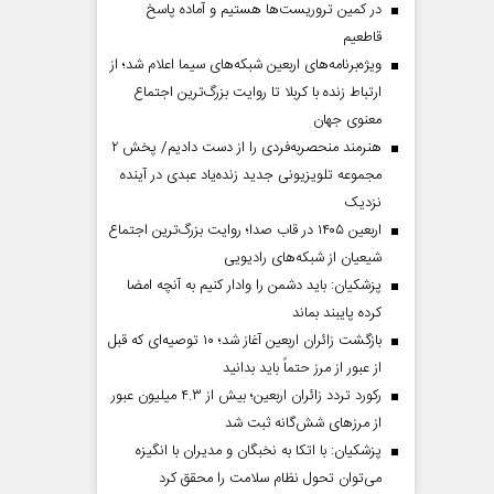
در کمین تروریست‌ها هستیم و آماده پاسخ
قاطعیم
ویژه‌برنامه‌های اربعین شبکه‌های سیما اعلام شد؛ از
ارتباط زنده با کربلا تا روایت بزرگ‌ترین اجتماع
معنوی جهان
هنرمند منحصر‌به‌فردی را از دست دادیم/ پخش ۲
مجموعه تلویزیونی جدید زنده‌یاد عبدی در آینده
نزدیک
اربعین ۱۴۰۵ در قاب صدا؛ روایت بزرگ‌ترین اجتماع
شیعیان از شبکه‌های رادیویی
پزشکیان: باید دشمن را وادار کنیم به آنچه امضا
کرده پایبند بماند
بازگشت زائران اربعین آغاز شد؛ ۱۰ توصیه‌ای که قبل
از عبور از مرز حتماً باید بدانید
رکورد تردد زائران اربعین؛ بیش از ۴.۳ میلیون عبور
از مرزهای شش‌گانه ثبت شد
پزشکیان: با اتکا به نخبگان و مدیران با انگیزه
می‌توان تحول نظام سلامت را محقق کرد