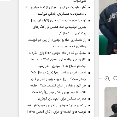
نمی‌شوند؟
آمار معلولیت در ایران | بیش از ۱۰.۵ میلیون نفر
با محدودیت عملکردی زندگی می‌کنند
توصیه‌های طب سنتی برای زائران اربعین |
بهترین نوشیدنی ضد عطش و راهکارهای
پیشگیری از گرمازدگی
راز ماندگاری «رادیو اربعین» از زبان دو گوینده؛
رسانه‌ای که حسینیه است
ستارگانی که در جام جهانی ۲۰۲۶ بازی نکردند
آغاز رسمی برنامه‌های اربعین ۱۴۰۵ در مرز‌ها |
ثبت‌نام سماح به ۱.۷ میلیون نفر رسید
قیمت قبر در بهشت زهرا (س) در سال ۱۴۰۵
چقدر است؟ | نرخ خرید، رزرو و احیای قبور
چرا گرد و غبار در ایران تشدید شد؟ | حقابه
تالاب‌ها مهم‌ترین راهکار مهار ریزگردهاست
مجازات سنگین برای آدم‌ربایان گوش‌بر
واکسن جدید سرطان پانکراس امیدبخش شد
توصیه‌های تغذیه‌ای برای زائران اربعین ۱۴۰۵ |