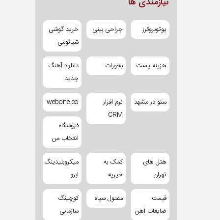
نیازمندی ها
یوتوبروکرز
جراحی بینی
خرید گوشی
شیائومی
هزینه پست
بخورات
دانلود آهنگ
جدید
سئو در مشهد
نرم افزار
webone.co
CRM
فروشگاه
انتخاب من
هتل های
کمک به
میکروبلیدینگ
تهران
خیریه
ابرو
قیمت
مفتول سیاه
کوچینگ
ضایعات آهن
سازمانی