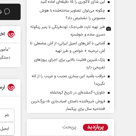
این غذای لاکچری را ۱۵ دقیقه‌ای آماده کنید
چگونه می‌توان تصاویر ساخته‌شده با هوش
ن
مصنوعی را تشخیص داد؟
طرز تهیه تارت فلپ‌جک توت‌فرنگی با پنیر ریکوتا؛
اخب
دسری ساده و خوشمزه
آشنایی با آش‌های اصیل ایرانی؛ از آش عباسعلی تا
"مأموران نوپو" 
آش ترخینه + خواص و طرز تهیه
دستگیری س
پارک شیرین قابلیت‌ بالایی برای اجرای پروژهای
آیا سیاست کلان آمریکا ضدایران
سازمان ملل بی‌بدیل نیس
تفریحی دارد
عوض شده است؟
محمدحسن زورق
مراقب باشید این بیماری عجیب و غریب را از کنه
نگیرید!
ی - کارشناس مسائل بین‌الملل
ارس
خاوران؛ گمشده‌ای در تاریخ کرمانشاه
فروش خیره‌کننده داستان اسباب‌بازی ۵؛ بزرگ‌ترین
افتتاحیه سال برای پیکسار
پربازدید
پربحث