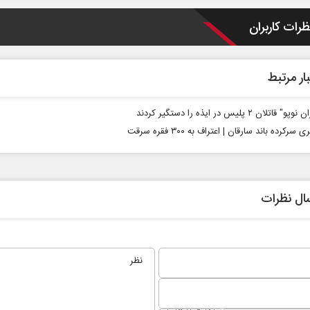
ظرات کاربران
ار مرتبط
قاتلان ۲ پلیس در ایذه را دستگیر کردند
رکرده باند سارقان | اعتراف به ۳۰۰ فقره سرقت
ت
خبرنگار، محور پویایی و اعتبار
خب
رسانه
یک
دکتر مراد عنادی - کارشناس ارشد رسانه
اسماعیل بقائی 
ال نظرات