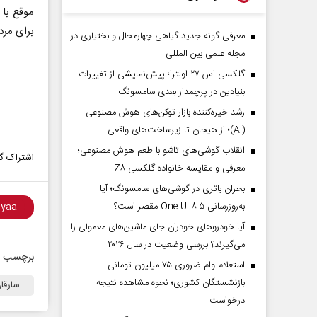
موقع با 
برای مرد
معرفی گونه جدید گیاهی چهارمحال و بختیاری در
مجله علمی بین المللی
گلکسی اس ۲۷ اولترا؛ پیش‌نمایشی از تغییرات
بنیادین در پرچمدار بعدی سامسونگ
رشد خیره‌کننده بازار توکن‌های هوش مصنوعی
(AI)؛ از هیجان تا زیرساخت‌های واقعی
انقلاب گوشی‌های تاشو‌ با طعم هوش مصنوعی؛
اشتراک گذ
معرفی و مقایسه خانواده گلکسی Z۸
بحران باتری در گوشی‌های سامسونگ؛ آیا
به‌روزرسانی One UI ۸.۵ مقصر است؟
آیا خودروهای خودران جای ماشین‌های معمولی را
می‌گیرند؟ بررسی وضعیت در سال ۲۰۲۶
برچسب ه
استعلام وام ضروری ۷۵ میلیون تومانی
بازنشستگان کشوری؛ نحوه مشاهده نتیجه
سارقا
درخواست