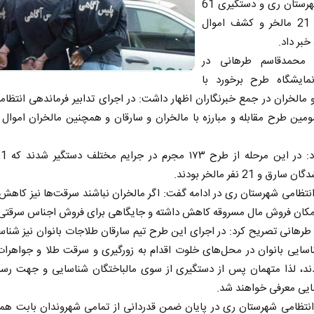
سطح شهرستان ری و دستگیری 61
سارق و 21 مالخر و کشف اموال
خبر داد.
محمدقاسم طرهانی در
مایشگاه طرح برخورد با
 مالخران در جمع خبرنگاران اظهار داشت: در اجرای تدابیر فرماندهی انتظام
مین طرح مقابله و مبارزه با مالخران و سارقان و همچنین مالخران اموال
رق و 21 نفر مالخر بودند.
انتظامی شهرستان ری در ادامه گفت: اگر مالخران نباشند سرقت‌ها نیز کاهش 
 امکان فروش مال مسروقه کاهش داشته و جایگاهی برای فروش اجناس سرقتی
هانی تصریح کرد: در اجرای این طرح تیم سارقان طلاجات بانوان نیز شنا
اسایی بانوان در محل‌‍‌های خلوت اقدام به زورگیری و سرقت طلا و جواهرات
دند، لذا متهمان پس از دستگیری از سوی مالباختگان شناسایی و جهت رسی
ایی معرفی خواهند شد.
انتظامی شهرستان ری در پایان ضمن قدردانی از تمامی شهروندان بابت هم