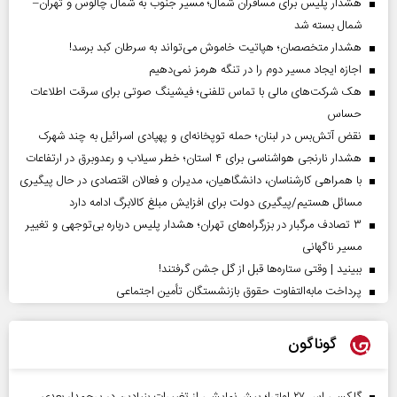
هشدار پلیس برای مسافران شمال؛ مسیر جنوب به شمال چالوس و تهران–
شمال بسته شد
هشدار متخصصان؛ هپاتیت خاموش می‌تواند به سرطان کبد برسد!
اجازه ایجاد مسیر دوم را در تنگه هرمز نمی‌دهیم
هک شرکت‌های مالی با تماس تلفنی؛ فیشینگ صوتی برای سرقت اطلاعات
حساس
نقض آتش‌بس در لبنان؛ حمله توپخانه‌ای و پهپادی اسرائیل به چند شهرک
هشدار نارنجی هواشناسی برای ۴ استان؛ خطر سیلاب و رعدوبرق در ارتفاعات
با همراهی کارشناسان، دانشگاهیان، مدیران و فعالان اقتصادی در حال پیگیری
مسائل هستیم/پیگیری دولت برای افزایش مبلغ کالابرگ ادامه دارد
۳ تصادف مرگبار در بزرگراه‌های تهران؛ هشدار پلیس درباره بی‌توجهی و تغییر
مسیر ناگهانی
ببینید | وقتی ستاره‌ها قبل از گل جشن گرفتند!
پرداخت مابه‌التفاوت حقوق بازنشستگان تأمین اجتماعی
گوناگون