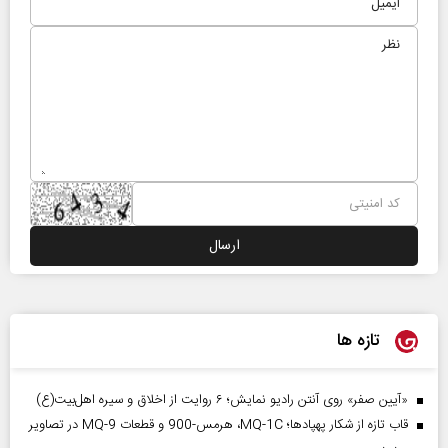
تازه ها
«آیین صفر» روی آنتن رادیو نمایش؛ ۶ روایت از اخلاق و سیره اهل‌بیت(ع)
قاب تازه از شکار پهپادها؛ MQ-1C، هرمس-900 و قطعات MQ-9 در تصاویر