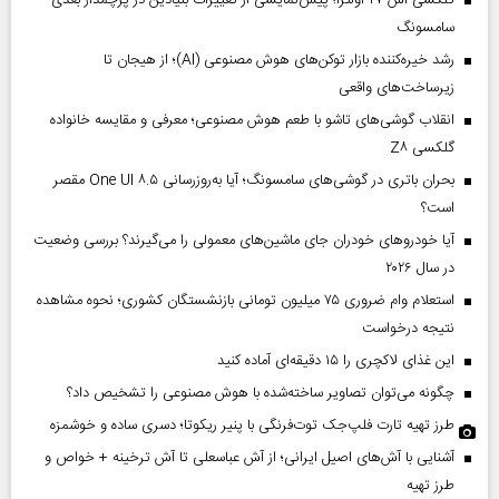
گلکسی اس ۲۷ اولترا؛ پیش‌نمایشی از تغییرات بنیادین در پرچمدار بعدی
سامسونگ
رشد خیره‌کننده بازار توکن‌های هوش مصنوعی (AI)؛ از هیجان تا
زیرساخت‌های واقعی
انقلاب گوشی‌های تاشو‌ با طعم هوش مصنوعی؛ معرفی و مقایسه خانواده
گلکسی Z۸
بحران باتری در گوشی‌های سامسونگ؛ آیا به‌روزرسانی One UI ۸.۵ مقصر
است؟
آیا خودروهای خودران جای ماشین‌های معمولی را می‌گیرند؟ بررسی وضعیت
در سال ۲۰۲۶
استعلام وام ضروری ۷۵ میلیون تومانی بازنشستگان کشوری؛ نحوه مشاهده
نتیجه درخواست
این غذای لاکچری را ۱۵ دقیقه‌ای آماده کنید
چگونه می‌توان تصاویر ساخته‌شده با هوش مصنوعی را تشخیص داد؟
طرز تهیه تارت فلپ‌جک توت‌فرنگی با پنیر ریکوتا؛ دسری ساده و خوشمزه
آشنایی با آش‌های اصیل ایرانی؛ از آش عباسعلی تا آش ترخینه + خواص و
طرز تهیه