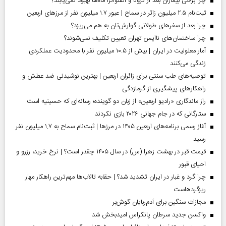
چرا برخی بیماران بعد از کرونا و آنفلوآنزا ماه‌ها بهبود نمی‌یابند؟
ثبت‌نام ۲.۵ میلیون زائر در سماح | عبور ۱.۷ میلیون نفر از مرز‌های اربعین
چرا بعد از سفرهای طولانی گوارش‌تان به هم می‌ریزد؟
چرا ساختمان‌های ناایمن تهران تعیین تکلیف نمی‌شوند؟
آمار معلولیت در ایران | بیش از ۱۰.۵ میلیون نفر با محدودیت عملکردی
زندگی می‌کنند
توصیه‌های طب سنتی برای زائران اربعین | بهترین نوشیدنی ضد عطش و
راهکارهای پیشگیری از گرمازدگی
راز ماندگاری «رادیو اربعین» از زبان دو گوینده؛ رسانه‌ای که حسینیه است
ستارگانی که در جام جهانی ۲۰۲۶ بازی نکردند
آغاز رسمی برنامه‌های اربعین ۱۴۰۵ در مرز‌ها | ثبت‌نام سماح به ۱.۷ میلیون نفر
رسید
قیمت قبر در بهشت زهرا (س) در سال ۱۴۰۵ چقدر است؟ | نرخ خرید، رزرو و
احیای قبور
چرا گرد و غبار در ایران تشدید شد؟ | حقابه تالاب‌ها مهم‌ترین راهکار مهار
ریزگردهاست
مجازات سنگین برای آدم‌ربایان گوش‌بر
واکسن جدید سرطان پانکراس امیدبخش شد