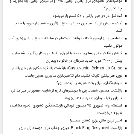
توصیه‌های تغذیه‌ای برای زائران اربعین ۱۴۰۵ | در گرمای اربعین چه بخوریم و
چه نخوریم؟
گره قتل در دی‌جی پارتی با ۵۰ قسم باز می‌شود
ثبت‌نام بیش از یک میلیون نفر در سماح | زائران «همیار اربعین» را نصب
کنند
متقاضیان ارز اربعین ۱۴۰۵ بخوانند | ثبت‌نام در سامانه سماح را به روز‌های آخر
موکول نکنید
کاهش ۲۵ درصدی بستری مجدد با اجرای طرح «پرستار پیگیر» | شناسایی
بیش از ۳۰۰۰ مورد جدید سرطان در خانواده بیماران
Castlevania: Belmont’s Curse؛ بازگشت باشکوه شکارچیان خون‌آشام
روی هر لینکی کلیک نکنید، دام کلاهبرداران سایبری همین‌جاست
سرمایه‌گذاری برای رفاه؛ هزینه یا آینده‌سازی؟
بازگشت مسعود شصت‌چی با دردسر‌های تازه؛ از شایعه حضور در میز مذاکره
تا پایان فیلمبرداری «مرد سه‌هزارچهره»
استعلام وام ضروری ۷۵ میلیون تومانی بازنشستگان کشوری؛ نحوه مشاهده
نتیجه درخواست
اجیر کردن قاتل برای کشتن همسر!
بازگشت Black Flag Resynced خبری جذاب برای دوستداران بازی