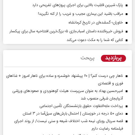
پارک شیرین قابلیت‌ بالایی برای اجرای پروژهای تفریحی دارد
مراقب باشید این بیماری عجیب و غریب را از کنه نگیرید!
خاوران؛ گمشده‌ای در تاریخ کرمانشاه
فروش خیره‌کننده داستان اسباب‌بازی ۵؛ بزرگ‌ترین افتتاحیه سال برای پیکسار
کتابی که شما را به مکث دعوت می‌کند
پربازدید
پربحث
ناهار چی درست کنم؟ | ۲۰ پیشنهاد خوشمزه و ساده برای ناهار امروز + غذاهای
فوری و اقتصادی
امیرحسین بهداد به عنوان سرپرست هیئت کوهنوردی و صعودهای ورزشی
آذربایجان شرقی منصوب شد
پرداخت مابه‌التفاوت حقوق بازنشستگان تأمین اجتماعی
دمای ۵۰ درجه در خوزستان | احتمال بارش‌های سیل‌آسا در ۳ استان
قصه سریال رویای نیمه شب اختلاف شیعه و سنی نیست/ از روند اجرای
فیلمنامه رضایت دارم