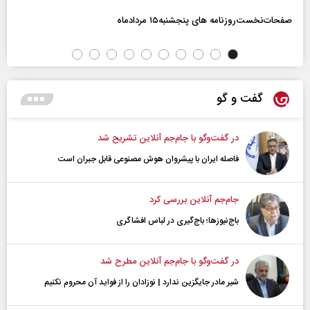
صفحات‌نخست‌روزنامه ها‌ی پنجشنبه‌۱۵ مردادماه
گفت و گو
در گفت‌و‌گو با جام‌جم آنلاین تشریح شد
فاصله ایران با پیشرو‌ان هوش مصنوعی قابل جبران است
جام‌جم آنلاین بررسی کرد
باج‌نیوزها؛ باج‌گیری در لباس افشاگری
در گفت‌و‌گو با جام‌جم آنلاین مطرح شد
شیر مادر جایگزین ندارد | نوزادان را از فواید آن محروم نکنیم