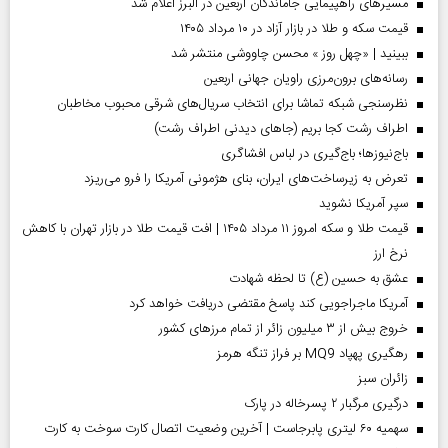
مسیر‌های راهپیمایی جاماندگان اربعین در البرز اعلام شد
قیمت سکه و طلا در بازار آزاد در ۱۰ مرداد ۱۴۰۵
ببینید | «چهل روز » محسن چاووشی منتشر شد
رسانه‌های برون‌مرزی راویان جهانی اربعین
نظرسنجی شبکه تماشا برای انتخاب سریال‌های شرقی محبوب مخاطبان
اطراف رشت کجا بریم (جاهای دیدنی اطراف رشت)
باج‌نیوزها؛ باج‌گیری در لباس افشاگری
تعرض به زیرساخت‌های ایران، بنای هژمونی آمریکا را فرو می‌ریزد
سپر آمریکا نشوید
قیمت طلا و سکه امروز ۱۱ مرداد ۱۴۰۵ | افت قیمت طلا در بازار تهران با کاهش
نرخ ارز
عشق به حسین (ع) تا لحظه شهادت
آمریکا ماجراجویی کند پاسخ مقتضی دریافت خواهد کرد
خروج بیش از ۳ میلیون زائر از تمام مرز‌های کشور
رهگیری پهپاد MQ9 بر فراز تنگه هرمز
‌زائران سبز
درگیری مرگبار ۲ پسرخاله در پارک
سهمیه ۶۰ لیتری پابرجاست | آخرین وضعیت اتصال کارت سوخت به کارت