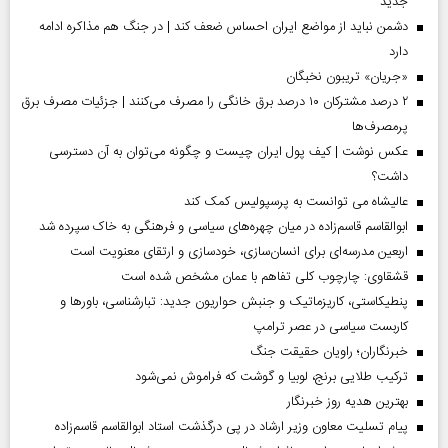
جدید
دشمن نباید از مواضع ایران احساس ضعف کند | در جنگ هم مذاکره ادامه
دارد
«جریان» تریبون نخبگان
۲ درصد مشترکان ۱۰ درصد برق خانگی را مصرف می‌کنند | جزئیات مصرف برق
پرمصرف‌ها
عکس نوشت | کیف پول ایران چیست و چگونه می‌توان به آن دسترسی
داشت؟
عالیشاه می توانست به پرسپولیس کمک کند
ابوالقاسم قاسم‌زاده در میان چهره‌های سیاسی و فرهنگی به خاک سپرده شد
اربعین مدرسه‌ای برای انسان‌سازی، خودسازی و ارتقای معنویت است
قشقاوی: چارچوب کلی تفاهم با عمان مشخص شده است
پنطیکاستی، کاریزماتیک و جنبش حواریون جدید: تبارشناسی، باور‌ها و
کاربست سیاسی در عصر ترامپ
خبرنگاران؛ راویان حقیقت جنگ
ترکیب طلایی برنج، لوبیا و گوشت که فراموش نمی‌شود
بهترین هدیه روز خبرنگار
پیام تسلیت معاون وزیر ارشاد در پی درگذشت استاد ابوالقاسم قاسم‌زاده