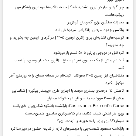
چرا گرد و غبار در ایران تشدید شد؟ | حقابه تالاب‌ها مهم‌ترین راهکار مهار
ریزگردهاست
مجازات سنگین برای آدم‌ربایان گوش‌بر
واکسن جدید سرطان پانکراس امیدبخش شد
توصیه‌های تغذیه‌ای برای زائران اربعین ۱۴۰۵ | در گرمای اربعین چه بخوریم و
چه نخوریم؟
گره قتل در دی‌جی پارتی با ۵۰ قسم باز می‌شود
ثبت‌نام بیش از یک میلیون نفر در سماح | زائران «همیار اربعین» را نصب
کنند
متقاضیان ارز اربعین ۱۴۰۵ بخوانند | ثبت‌نام در سامانه سماح را به روز‌های آخر
موکول نکنید
کاهش ۲۵ درصدی بستری مجدد با اجرای طرح «پرستار پیگیر» | شناسایی
بیش از ۳۰۰۰ مورد جدید سرطان در خانواده بیماران
Castlevania: Belmont’s Curse؛ بازگشت باشکوه شکارچیان خون‌آشام
روی هر لینکی کلیک نکنید، دام کلاهبرداران سایبری همین‌جاست
سرمایه‌گذاری برای رفاه؛ هزینه یا آینده‌سازی؟
بازگشت مسعود شصت‌چی با دردسر‌های تازه؛ از شایعه حضور در میز مذاکره