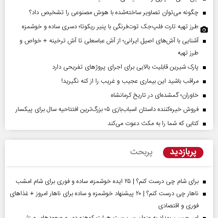
چگونه می‌توان تصاویر ساخته‌شده با هوش مصنوعی را تشخیص داد؟
طرز تهیه تارت فلپ‌جک توت‌فرنگی با پنیر ریکوتا؛ دسری ساده و خوشمزه
آشنایی با آش‌های اصیل ایرانی؛ از آش عباسعلی تا آش ترخینه + خواص و
طرز تهیه
پارک شیرین قابلیت‌ بالایی برای اجرای پروژهای تفریحی دارد
مراقب باشید این بیماری عجیب و غریب را از کنه نگیرید!
خاوران؛ گمشده‌ای در تاریخ کرمانشاه
فروش خیره‌کننده داستان اسباب‌بازی ۵؛ بزرگ‌ترین افتتاحیه سال برای پیکسار
کتابی که شما را به مکث دعوت می‌کند
پربازدید
پربحث
برای شام چی درست کنم؟ | ۲۵ ایده خوشمزه، ساده و فوری برای شام امشب
ناهار چی درست کنم؟ | ۲۰ پیشنهاد خوشمزه و ساده برای ناهار امروز + غذاهای
فوری و اقتصادی
امیرحسین بهداد به عنوان سرپرست هیئت کوهنوردی و صعودهای ورزشی