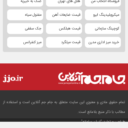
فروشگاه انتخاب من
هتل های تهران
کمک به خیریه
میکروبلیدینگ ابرو
قیمت ضایعات آهن
مفتول سیاه
کوچینگ سازمانی
قیمت هبلکس
جک سقفی
خرید میز اداری مدرن
قیمت میلگرد
میز کنفرانس
تمام حقوق مادی و معنوی این سایت متعلق به جام جم آنلاین است و استفاده از
مطالب با ذکر منبع بلامانع است.
طراحی و تولید
"ایران سامانه"