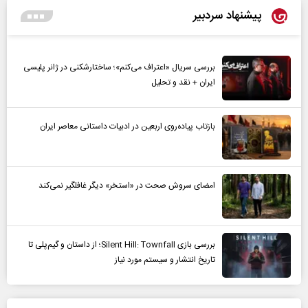
پیشنهاد سردبیر
بررسی سریال «اعتراف می‌کنم»؛ ساختارشکنی در ژانر پلیسی
ایران + نقد و تحلیل
بازتاب پیاده‌روی اربعین در ادبیات داستانی معاصر ایران
امضای سروش صحت در «استخر» دیگر غافلگیر نمی‌کند
بررسی بازی Silent Hill: Townfall؛ از داستان و گیم‌پلی تا
تاریخ انتشار و سیستم مورد نیاز