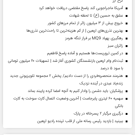
نرخ ارز
آمریکا ماجراجویی کند پاسخ مقتضی دریافت خواهد کرد
عشق به حسین (ع) تا لحظه شهادت
خروج بیش از ۳ میلیون زائر از تمام مرز‌های کشور
بهترین نذری‌های اربعین | از کم هزینه‌ترین تا راحت‌ترین نذری‌ها
رهگیری پهپاد MQ9 بر فراز تنگه هرمز
‌زائران سبز
در کمین تروریست‌ها هستیم و آماده پاسخ قاطعیم
ثبت‌نام وام اربعین بازنشستگان کشوری آغاز شد | تسهیلات ۲۰ میلیون تومانی
با سود ۵ درصد
هنرمند منحصر‌به‌فردی را از دست دادیم/ پخش ۲ مجموعه تلویزیونی جدید
زنده‌یاد عبدی در آینده نزدیک
پزشکیان: باید دشمن را وادار کنیم به آنچه امضا کرده پایبند بماند
سهمیه ۶۰ لیتری پابرجاست | آخرین وضعیت اتصال کارت سوخت به کارت
بانکی
درگیری مرگبار ۲ پسرخاله در پارک
ببینید | بازدید رئیس رسانه ملی از قلب تپنده رادیو اربعین