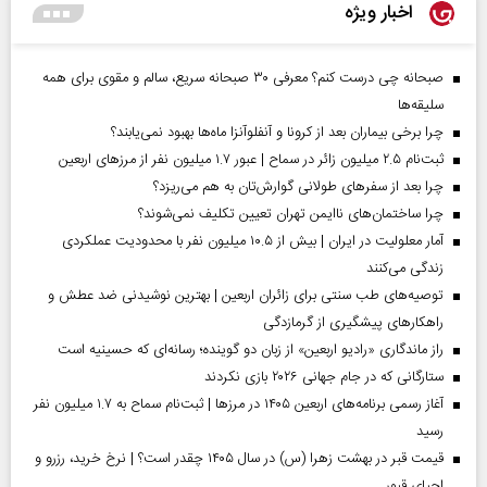
اخبار ویژه
صبحانه چی درست کنم؟ معرفی ۳۰ صبحانه سریع، سالم و مقوی برای همه
سلیقه‌ها
چرا برخی بیماران بعد از کرونا و آنفلوآنزا ماه‌ها بهبود نمی‌یابند؟
ثبت‌نام ۲.۵ میلیون زائر در سماح | عبور ۱.۷ میلیون نفر از مرز‌های اربعین
چرا بعد از سفرهای طولانی گوارش‌تان به هم می‌ریزد؟
چرا ساختمان‌های ناایمن تهران تعیین تکلیف نمی‌شوند؟
آمار معلولیت در ایران | بیش از ۱۰.۵ میلیون نفر با محدودیت عملکردی
زندگی می‌کنند
توصیه‌های طب سنتی برای زائران اربعین | بهترین نوشیدنی ضد عطش و
راهکارهای پیشگیری از گرمازدگی
راز ماندگاری «رادیو اربعین» از زبان دو گوینده؛ رسانه‌ای که حسینیه است
ستارگانی که در جام جهانی ۲۰۲۶ بازی نکردند
آغاز رسمی برنامه‌های اربعین ۱۴۰۵ در مرز‌ها | ثبت‌نام سماح به ۱.۷ میلیون نفر
رسید
قیمت قبر در بهشت زهرا (س) در سال ۱۴۰۵ چقدر است؟ | نرخ خرید، رزرو و
احیای قبور