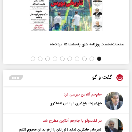
صفحات‌نخست‌روزنامه ها‌ی پنجشنبه‌۱۵ مردادماه
گفت و گو
جام‌جم آنلاین بررسی کرد
باج‌نیوزها؛ باج‌گیری در لباس افشاگری
در گفت‌و‌گو با جام‌جم آنلاین مطرح شد
شیر مادر جایگزین ندارد | نوزادان را از فواید آن محروم نکنیم