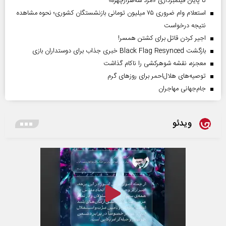
تا پایان فیلمبرداری «مرد سه‌هزارچهره»
استعلام وام ضروری ۷۵ میلیون تومانی بازنشستگان کشوری؛ نحوه مشاهده
نتیجه درخواست
اجیر کردن قاتل برای کشتن همسر!
بازگشت Black Flag Resynced خبری جذاب برای دوستداران بازی
معجزه، نقشه شوهرکشی را ناکام گذاشت
توصیه‌های هلال‌احمر برای روز‌های گرم
جام‌جهانی مهاجران
ویدئو