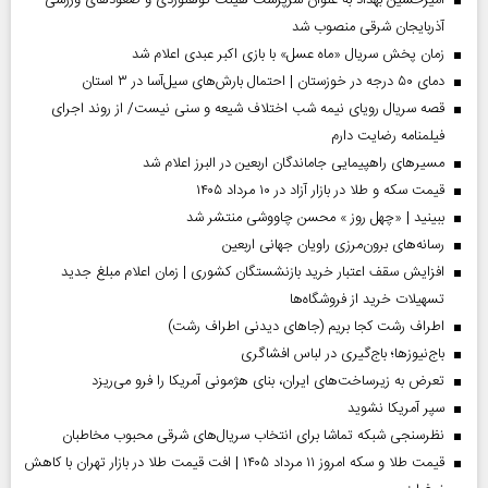
آذربایجان شرقی منصوب شد
زمان پخش سریال «ماه عسل» با بازی اکبر عبدی اعلام شد
دمای ۵۰ درجه در خوزستان | احتمال بارش‌های سیل‌آسا در ۳ استان
قصه سریال رویای نیمه شب اختلاف شیعه و سنی نیست/ از روند اجرای
فیلمنامه رضایت دارم
مسیر‌های راهپیمایی جاماندگان اربعین در البرز اعلام شد
قیمت سکه و طلا در بازار آزاد در ۱۰ مرداد ۱۴۰۵
ببینید | «چهل روز » محسن چاووشی منتشر شد
رسانه‌های برون‌مرزی راویان جهانی اربعین
افزایش سقف اعتبار خرید بازنشستگان کشوری | زمان اعلام مبلغ جدید
تسهیلات خرید از فروشگاه‌ها
اطراف رشت کجا بریم (جاهای دیدنی اطراف رشت)
باج‌نیوزها؛ باج‌گیری در لباس افشاگری
تعرض به زیرساخت‌های ایران، بنای هژمونی آمریکا را فرو می‌ریزد
سپر آمریکا نشوید
نظرسنجی شبکه تماشا برای انتخاب سریال‌های شرقی محبوب مخاطبان
قیمت طلا و سکه امروز ۱۱ مرداد ۱۴۰۵ | افت قیمت طلا در بازار تهران با کاهش