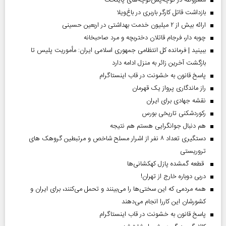
بازداشت قاتل کارگر باربری در باغ‌ویلا
ارائه بیش از ۲ میلیون خدمت بهداشتی در اربعین حسینی
چوبه دار، فرجام قاتلان دختربچه و مرد صاحبخانه
ببینید | فرمانده کل انتظامی جمهوری اسلامی ایران­: مأموریت پلیس تا
بازگشت آخرین زائر به منزل ادامه دارد
پاسخ قانون به خشونت در قاب اینستاگرام
راز ماندگاری پرواز یک قهرمان
نقشه جهادی برای ایران
رکوردشکنی تاریخی بورس
هم دنبال جوانگرایی هستم هم نتیجه
دستگیری تعداد ۸ نفر از اشرار مسلح شاخص و مرتبطین گروهک های
تروریستی
قطعه گمشده پازل کهکشانی‌ها
دربی دوباره خارج از تهران!
همه مردمی که این سختی‌ها را می‌بینند و تحمل می‌کنند، برای ایران و
کشورشان این کاررا انجام می‌دهند
پاسخ قانون به خشونت در قاب اینستاگرام