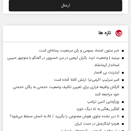
تازه ها
خبر ستون اعتماد عمومی و رکن مرجعیت رسانه‌ای است
ببینید | وضعیت تردد زائران اربعین در مرز خسروی در گفتگو با منوچهر حبیبی
استاندار کرمانشاه
اینترنت بی افسار
امیر سرتیپ اکرمی‌نیا: ارتش کاملا آماده است
کارکنان وظیفه فراری برای تعیین تکلیف وضعیت خدمتی به یگان خدمتی
خود مراجعه کنند
زورآزمایی اتمی ترامپ
کفگیر رهگیر به ته دیگ خورد
تا دیر نشده جلوی هوش مصنوعی را بگیرید / AI به انسان مسلط می‌شود؟
هرمز؛ ابتکارعمل در دست ایران
مشروطه در کوچه‌پس‌کوچه‌های پایتخت