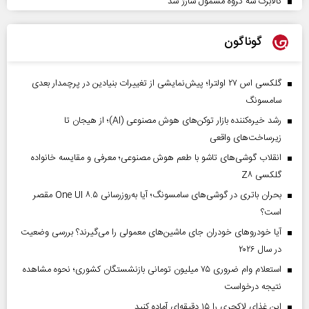
کالابرگ سه گروه مشمول شارژ شد
گوناگون
گلکسی اس ۲۷ اولترا؛ پیش‌نمایشی از تغییرات بنیادین در پرچمدار بعدی
سامسونگ
رشد خیره‌کننده بازار توکن‌های هوش مصنوعی (AI)؛ از هیجان تا
زیرساخت‌های واقعی
انقلاب گوشی‌های تاشو‌ با طعم هوش مصنوعی؛ معرفی و مقایسه خانواده
گلکسی Z۸
بحران باتری در گوشی‌های سامسونگ؛ آیا به‌روزرسانی One UI ۸.۵ مقصر
است؟
آیا خودروهای خودران جای ماشین‌های معمولی را می‌گیرند؟ بررسی وضعیت
در سال ۲۰۲۶
استعلام وام ضروری ۷۵ میلیون تومانی بازنشستگان کشوری؛ نحوه مشاهده
نتیجه درخواست
این غذای لاکچری را ۱۵ دقیقه‌ای آماده کنید