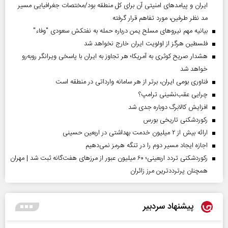
ایران و پیامد‌های امنیتی آن برای کل منطقه بود/مختصات جغرافیایی مسیر
مد نظر طرفین، مورد تفاهم قرار گرفته
بیانیه مهم نیروهای مسلح یمن درباره حمله به نفتکش سعودی "وفاء"
فلسطین هرگز از اولویت ایران خارج نخواهد شد
هشدار صریح کوثری به آمریکا؛ هر تجاوز به ایران با پاسخی ویرانگر روبه‌رو
خواهد شد
فناوری بومی ایران، برتر از هر سامانه وارداتی در منطقه است
چرایی عقب‌نشینی ترامپ؟
افزایش کالابرگ دوباره جدی شد
رکوردشکنی تاریخی بورس
ارائه بیش از ۲ میلیون خدمت بهداشتی در اربعین حسینی
اجازه ایجاد مسیر دوم را در تنگه هرمز نمی‌دهیم
رکوردشکنی تردد اربعینی؛ ۶۰ میلیون عبور از مرزهای هفت‌گانه ثبت شد | مهران
همچنان پرترددترین مرز زائران
پیشنهاد سردبیر