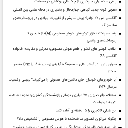
راهی ساده برای جلوگیری از چک‌های برگشتی در معاملات
معرفی گونه جدید گیاهی چهارمحال و بختیاری در مجله علمی بین المللی
گلکسی اس ۲۷ اولترا؛ پیش‌نمایشی از تغییرات بنیادین در پرچمدار بعدی
سامسونگ
رشد خیره‌کننده بازار توکن‌های هوش مصنوعی (AI)؛ از هیجان تا
زیرساخت‌های واقعی
انقلاب گوشی‌های تاشو‌ با طعم هوش مصنوعی؛ معرفی و مقایسه خانواده
گلکسی Z۸
بحران باتری در گوشی‌های سامسونگ؛ آیا به‌روزرسانی One UI ۸.۵ مقصر
است؟
آیا خودروهای خودران جای ماشین‌های معمولی را می‌گیرند؟ بررسی وضعیت
در سال ۲۰۲۶
استعلام وام ضروری ۷۵ میلیون تومانی بازنشستگان کشوری؛ نحوه مشاهده
نتیجه درخواست
این غذای لاکچری را ۱۵ دقیقه‌ای آماده کنید
چگونه می‌توان تصاویر ساخته‌شده با هوش مصنوعی را تشخیص داد؟
طرز تهیه تارت فلپ‌جک توت‌فرنگی با پنیر ریکوتا؛ دسری ساده و خوشمزه