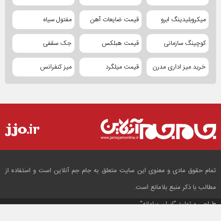
میکروبلیدینگ ابرو
قیمت ضایعات آهن
مفتول سیاه
کوچینگ سازمانی
قیمت هبلکس
جک سقفی
خرید میز اداری مدرن
قیمت میلگرد
میز کنفرانس
تمام حقوق مادی و معنوی این سایت متعلق به جام جم آنلاین است و استفاده از
مطالب با ذکر منبع بلامانع است.
طراحی و تولید
"ایران سامانه"