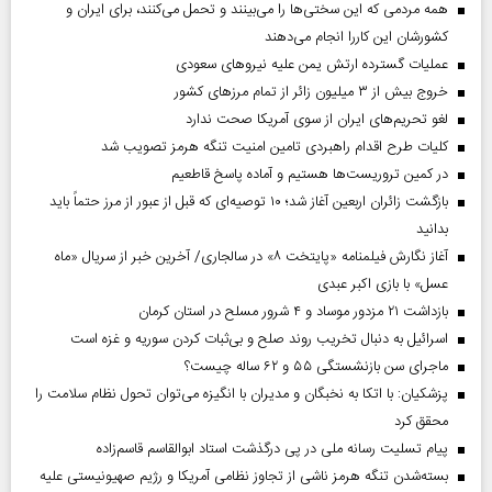
همه مردمی که این سختی‌ها را می‌بینند و تحمل می‌کنند، برای ایران و
کشورشان این کاررا انجام می‌دهند
عملیات گسترده ارتش یمن علیه نیروهای سعودی
خروج بیش از ۳ میلیون زائر از تمام مرز‌های کشور
لغو تحریم‌های ایران از سوی آمریکا صحت ندارد
کلیات طرح اقدام راهبردی تامین امنیت تنگه هرمز تصویب شد
در کمین تروریست‌ها هستیم و آماده پاسخ قاطعیم
بازگشت زائران اربعین آغاز شد؛ ۱۰ توصیه‌ای که قبل از عبور از مرز حتماً باید
بدانید
آغاز نگارش فیلمنامه «پایتخت ۸» در سالجاری/ آخرین خبر از سریال «ماه
عسل» با بازی اکبر عبدی
بازداشت ۲۱ مزدور موساد و ۴ شرور مسلح در استان کرمان
اسرائیل به دنبال تخریب روند صلح و بی‌ثبات کردن سوریه و غزه است
ماجرای سن بازنشستگی ۵۵ و ۶۲ ساله چیست؟
پزشکیان: با اتکا به نخبگان و مدیران با انگیزه می‌توان تحول نظام سلامت را
محقق کرد
پیام تسلیت رسانه ملی در پی درگذشت استاد ابوالقاسم قاسم‌زاده
بسته‌شدن تنگه هرمز ناشی از تجاوز نظامی آمریکا و رژیم صهیونیستی علیه