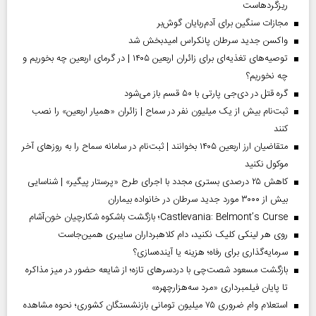
ریزگردهاست
مجازات سنگین برای آدم‌ربایان گوش‌بر
واکسن جدید سرطان پانکراس امیدبخش شد
توصیه‌های تغذیه‌ای برای زائران اربعین ۱۴۰۵ | در گرمای اربعین چه بخوریم و
چه نخوریم؟
گره قتل در دی‌جی پارتی با ۵۰ قسم باز می‌شود
ثبت‌نام بیش از یک میلیون نفر در سماح | زائران «همیار اربعین» را نصب
کنند
متقاضیان ارز اربعین ۱۴۰۵ بخوانند | ثبت‌نام در سامانه سماح را به روز‌های آخر
موکول نکنید
کاهش ۲۵ درصدی بستری مجدد با اجرای طرح «پرستار پیگیر» | شناسایی
بیش از ۳۰۰۰ مورد جدید سرطان در خانواده بیماران
Castlevania: Belmont’s Curse؛ بازگشت باشکوه شکارچیان خون‌آشام
روی هر لینکی کلیک نکنید، دام کلاهبرداران سایبری همین‌جاست
سرمایه‌گذاری برای رفاه؛ هزینه یا آینده‌سازی؟
بازگشت مسعود شصت‌چی با دردسر‌های تازه؛ از شایعه حضور در میز مذاکره
تا پایان فیلمبرداری «مرد سه‌هزارچهره»
استعلام وام ضروری ۷۵ میلیون تومانی بازنشستگان کشوری؛ نحوه مشاهده