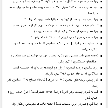
چرا «طوبی» مورد استقبال مخاطبان قرار گرفت؟؛ پاسخ سازندگان سریال
صبحانه چی درست کنم؟ معرفی ۳۰ صبحانه سریع، سالم و مقوی برای همه
سلیقه‌ها
چرا برخی بیماران بعد از کرونا و آنفلوآنزا ماه‌ها بهبود نمی‌یابند؟
ثبت‌نام ۲.۵ میلیون زائر در سماح | عبور ۱.۷ میلیون نفر از مرز‌های اربعین
چرا بعد از سفرهای طولانی گوارش‌تان به هم می‌ریزد؟
چرا ساختمان‌های ناایمن تهران تعیین تکلیف نمی‌شوند؟
آمار معلولیت در ایران | بیش از ۱۰.۵ میلیون نفر با محدودیت عملکردی
زندگی می‌کنند
توصیه‌های طب سنتی برای زائران اربعین | بهترین نوشیدنی ضد عطش و
راهکارهای پیشگیری از گرمازدگی
راز ماندگاری «رادیو اربعین» از زبان دو گوینده؛ رسانه‌ای که حسینیه است
ستارگانی که در جام جهانی ۲۰۲۶ بازی نکردند
آغاز رسمی برنامه‌های اربعین ۱۴۰۵ در مرز‌ها | ثبت‌نام سماح به ۱.۷ میلیون نفر
رسید
قیمت قبر در بهشت زهرا (س) در سال ۱۴۰۵ چقدر است؟ | نرخ خرید، رزرو و
احیای قبور
چرا گرد و غبار در ایران تشدید شد؟ | حقابه تالاب‌ها مهم‌ترین راهکار مهار