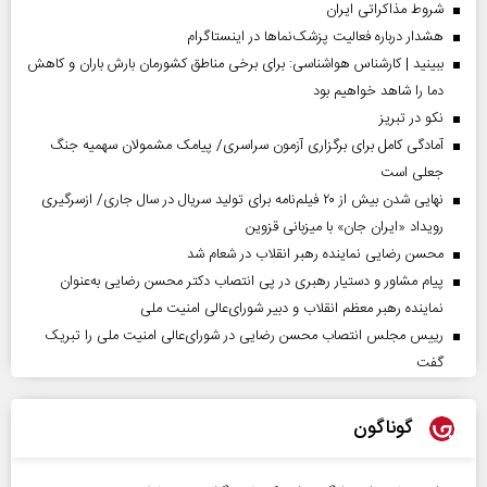
شروط مذاکراتی ایران
هشدار درباره فعالیت پزشک‌نما‌ها در اینستاگرام
ببینید | کارشناس هواشناسی: برای برخی مناطق کشورمان بارش باران و کاهش
دما را شاهد خواهیم بود
نکو در تبریز
آمادگی کامل برای برگزاری آزمون سراسری/ پیامک مشمولان سهمیه جنگ
جعلی است
نهایی شدن بیش از ۲۰ فیلم‌نامه برای تولید سریال در سال جاری/ ازسرگیری
رویداد «ایران جان» با میزبانی قزوین
محسن رضایی نماینده رهبر انقلاب در شعام شد
پیام مشاور و دستیار رهبری در پی انتصاب دکتر محسن رضایی به‌عنوان
نماینده رهبر معظم انقلاب و دبیر شورای‌عالی امنیت ملی
رییس مجلس انتصاب محسن رضایی در شورای‌عالی امنیت ملی را تبریک
گفت
گوناگون