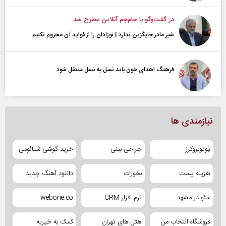
در گفت‌و‌گو با جام‌جم آنلاین مطرح شد
شیر مادر جایگزین ندارد | نوزادان را از فواید آن محروم نکنیم
فرهنگ اهدای خون باید نسل به نسل منتقل شود
نیازمندی ها
یوتوبروکرز
جراحی بینی
خرید گوشی شیائومی
هزینه پست
بخورات
دانلود آهنگ جدید
سئو در مشهد
نرم افزار CRM
webone.co
فروشگاه انتخاب من
هتل های تهران
کمک به خیریه