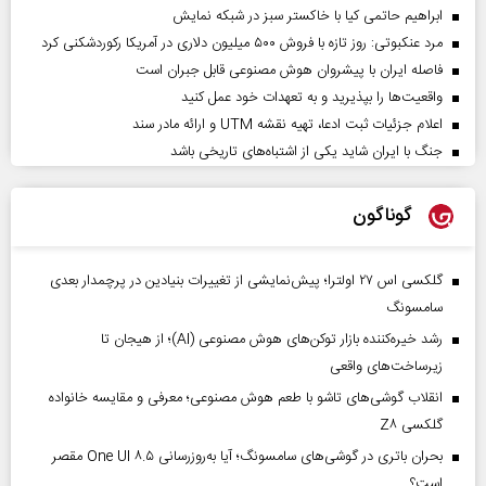
ابراهیم حاتمی کیا با خاکستر سبز در شبکه نمایش
مرد عنکبوتی: روز تازه با فروش ۵۰۰ میلیون دلاری در آمریکا رکوردشکنی کرد
فاصله ایران با پیشرو‌ان هوش مصنوعی قابل جبران است
واقعیت‌ها را بپذیرید و به تعهدات خود عمل کنید
اعلام جزئیات ثبت ادعا، تهیه نقشه UTM و ارائه مادر سند
جنگ با ایران شاید یکی از اشتباه‌های تاریخی باشد
گوناگون
گلکسی اس ۲۷ اولترا؛ پیش‌نمایشی از تغییرات بنیادین در پرچمدار بعدی
سامسونگ
رشد خیره‌کننده بازار توکن‌های هوش مصنوعی (AI)؛ از هیجان تا
زیرساخت‌های واقعی
انقلاب گوشی‌های تاشو‌ با طعم هوش مصنوعی؛ معرفی و مقایسه خانواده
گلکسی Z۸
بحران باتری در گوشی‌های سامسونگ؛ آیا به‌روزرسانی One UI ۸.۵ مقصر
است؟