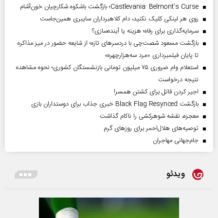
Castlevania: Belmont’s Curse؛ بازگشت باشکوه شکارچیان خون‌آشام
روی هر لینکی کلیک نکنید، دام کلاهبرداران سایبری همین‌جاست
سرمایه‌گذاری برای رفاه؛ هزینه یا آینده‌سازی؟
بازگشت مسعود شصت‌چی با دردسر‌های تازه؛ از شایعه حضور در میز مذاکره
تا پایان فیلمبرداری «مرد سه‌هزارچهره»
استعلام وام ضروری ۷۵ میلیون تومانی بازنشستگان کشوری؛ نحوه مشاهده
نتیجه درخواست
اجیر کردن قاتل برای کشتن همسر!
بازگشت Black Flag Resynced خبری جذاب برای دوستداران بازی
معجزه، نقشه شوهرکشی را ناکام گذاشت
توصیه‌های هلال‌احمر برای روز‌های گرم
جام‌جهانی مهاجران
ویدئو