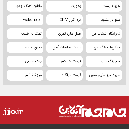
هزینه پست
بخورات
دانلود آهنگ جدید
سئو در مشهد
نرم افزار CRM
webone.co
فروشگاه انتخاب من
هتل های تهران
کمک به خیریه
میکروبلیدینگ ابرو
قیمت ضایعات آهن
مفتول سیاه
کوچینگ سازمانی
قیمت هبلکس
جک سقفی
خرید میز اداری مدرن
قیمت میلگرد
میز کنفرانس