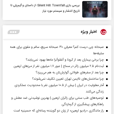
بررسی بازی Silent Hill: Townfall؛ از داستان و گیم‌پلی تا
تاریخ انتشار و سیستم مورد نیاز
اخبار ویژه
صبحانه چی درست کنم؟ معرفی ۳۰ صبحانه سریع، سالم و مقوی برای همه
سلیقه‌ها
چرا برخی بیماران بعد از کرونا و آنفلوآنزا ماه‌ها بهبود نمی‌یابند؟
ثبت‌نام ۲.۵ میلیون زائر در سماح | عبور ۱.۷ میلیون نفر از مرز‌های اربعین
چرا بعد از سفرهای طولانی گوارش‌تان به هم می‌ریزد؟
چرا ساختمان‌های ناایمن تهران تعیین تکلیف نمی‌شوند؟
آمار معلولیت در ایران | بیش از ۱۰.۵ میلیون نفر با محدودیت عملکردی
زندگی می‌کنند
توصیه‌های طب سنتی برای زائران اربعین | بهترین نوشیدنی ضد عطش و
راهکارهای پیشگیری از گرمازدگی
راز ماندگاری «رادیو اربعین» از زبان دو گوینده؛ رسانه‌ای که حسینیه است