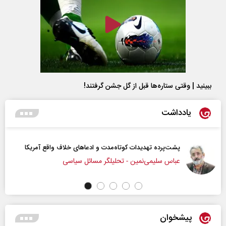
ببینید | وقتی ستاره‌ها قبل از گل جشن گرفتند!
یادداشت
ادعا‌های خلاف واقع آمریکا
اربعین نماد مقاومت در برابر استکبار‌
سائل سیاسی
رحمت‌الله نوروزی - عضو کمیسیو
پیشخوان