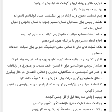
ترکیب طلایی برنج، لوبیا و گوشت که فراموش نمی‌شود
بهترین هدیه روز خبرنگار
پیام تسلیت معاون وزیر ارشاد در پی درگذشت استاد ابوالقاسم قاسم‌زاده
هشدار پلیس برای مسافران شمال؛ مسیر جنوب به شمال چالوس و تهران–
شمال بسته شد
هشدار متخصصان؛ هپاتیت خاموش می‌تواند به سرطان کبد برسد!
اجازه ایجاد مسیر دوم را در تنگه هرمز نمی‌دهیم
هک شرکت‌های مالی با تماس تلفنی؛ فیشینگ صوتی برای سرقت اطلاعات
حساس
نقض آتش‌بس در لبنان؛ حمله توپخانه‌ای و پهپادی اسرائیل به چند شهرک
هشدار نارنجی هواشناسی برای ۴ استان؛ خطر سیلاب و رعدوبرق در ارتفاعات
با همراهی کارشناسان، دانشگاهیان، مدیران و فعالان اقتصادی در حال پیگیری
مسائل هستیم/پیگیری دولت برای افزایش مبلغ کالابرگ ادامه دارد
۳ تصادف مرگبار در بزرگراه‌های تهران؛ هشدار پلیس درباره بی‌توجهی و تغییر
مسیر ناگهانی
ببینید | وقتی ستاره‌ها قبل از گل جشن گرفتند!
پرداخت مابه‌التفاوت حقوق بازنشستگان تأمین اجتماعی
بازگشت مسعود اطیابی با «نسخهٔ آزمایشی» به تلویزیون