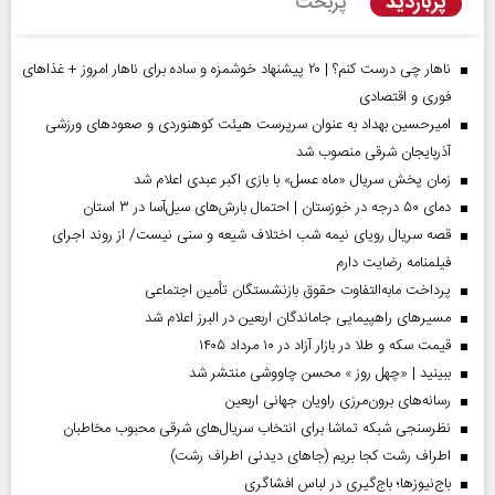
پربازدید
پربحث
ناهار چی درست کنم؟ | ۲۰ پیشنهاد خوشمزه و ساده برای ناهار امروز + غذاهای
فوری و اقتصادی
امیرحسین بهداد به عنوان سرپرست هیئت کوهنوردی و صعودهای ورزشی
آذربایجان شرقی منصوب شد
زمان پخش سریال «ماه عسل» با بازی اکبر عبدی اعلام شد
دمای ۵۰ درجه در خوزستان | احتمال بارش‌های سیل‌آسا در ۳ استان
قصه سریال رویای نیمه شب اختلاف شیعه و سنی نیست/ از روند اجرای
فیلمنامه رضایت دارم
پرداخت مابه‌التفاوت حقوق بازنشستگان تأمین اجتماعی
مسیر‌های راهپیمایی جاماندگان اربعین در البرز اعلام شد
قیمت سکه و طلا در بازار آزاد در ۱۰ مرداد ۱۴۰۵
ببینید | «چهل روز » محسن چاووشی منتشر شد
رسانه‌های برون‌مرزی راویان جهانی اربعین
نظرسنجی شبکه تماشا برای انتخاب سریال‌های شرقی محبوب مخاطبان
اطراف رشت کجا بریم (جاهای دیدنی اطراف رشت)
باج‌نیوزها؛ باج‌گیری در لباس افشاگری