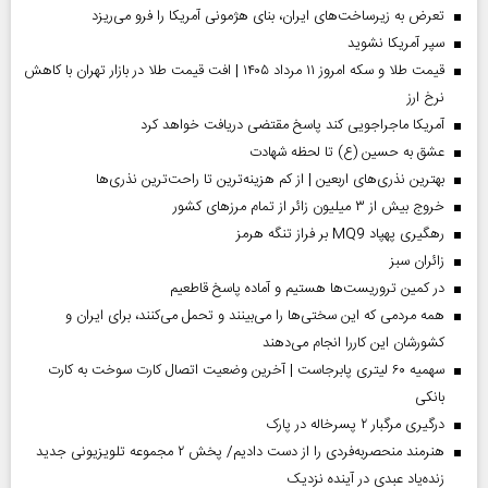
تعرض به زیرساخت‌های ایران، بنای هژمونی آمریکا را فرو می‌ریزد
سپر آمریکا نشوید
قیمت طلا و سکه امروز ۱۱ مرداد ۱۴۰۵ | افت قیمت طلا در بازار تهران با کاهش
نرخ ارز
آمریکا ماجراجویی کند پاسخ مقتضی دریافت خواهد کرد
عشق به حسین (ع) تا لحظه شهادت
بهترین نذری‌های اربعین | از کم هزینه‌ترین تا راحت‌ترین نذری‌ها
خروج بیش از ۳ میلیون زائر از تمام مرز‌های کشور
رهگیری پهپاد MQ9 بر فراز تنگه هرمز
‌زائران سبز
در کمین تروریست‌ها هستیم و آماده پاسخ قاطعیم
همه مردمی که این سختی‌ها را می‌بینند و تحمل می‌کنند، برای ایران و
کشورشان این کاررا انجام می‌دهند
سهمیه ۶۰ لیتری پابرجاست | آخرین وضعیت اتصال کارت سوخت به کارت
بانکی
درگیری مرگبار ۲ پسرخاله در پارک
هنرمند منحصر‌به‌فردی را از دست دادیم/ پخش ۲ مجموعه تلویزیونی جدید
زنده‌یاد عبدی در آینده نزدیک