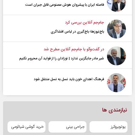
فاصله ایران با پیشرو‌ان هوش مصنوعی قابل جبران است
جام‌جم آنلاین بررسی کرد
باج‌نیوزها؛ باج‌گیری در لباس افشاگری
در گفت‌و‌گو با جام‌جم آنلاین مطرح شد
شیر مادر جایگزین ندارد | نوزادان را از فواید آن محروم نکنیم
فرهنگ اهدای خون باید نسل به نسل منتقل شود
نیازمندی ها
یوتوبروکرز
جراحی بینی
خرید گوشی شیائومی