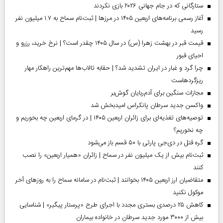
ستارگانی که در جام جهانی ۲۰۲۶ بازی نکردند
آغاز رسمی برنامه‌های اربعین ۱۴۰۵ در مرز‌ها | ثبت‌نام سماح به ۱.۷ میلیون نفر
رسید
قیمت قبر در بهشت زهرا (س) در سال ۱۴۰۵ چقدر است؟ | نرخ خرید، رزرو و
احیای قبور
چرا گرد و غبار در ایران تشدید شد؟ | حقابه تالاب‌ها مهم‌ترین راهکار مهار
ریزگردهاست
مجازات سنگین برای آدم‌ربایان گوش‌بر
واکسن جدید سرطان پانکراس امیدبخش شد
توصیه‌های تغذیه‌ای برای زائران اربعین ۱۴۰۵ | در گرمای اربعین چه بخوریم و
چه نخوریم؟
گره قتل در دی‌جی پارتی با ۵۰ قسم باز می‌شود
ثبت‌نام بیش از یک میلیون نفر در سماح | زائران «همیار اربعین» را نصب
کنند
متقاضیان ارز اربعین ۱۴۰۵ بخوانند | ثبت‌نام در سامانه سماح را به روز‌های آخر
موکول نکنید
کاهش ۲۵ درصدی بستری مجدد با اجرای طرح «پرستار پیگیر» | شناسایی
بیش از ۳۰۰۰ مورد جدید سرطان در خانواده بیماران