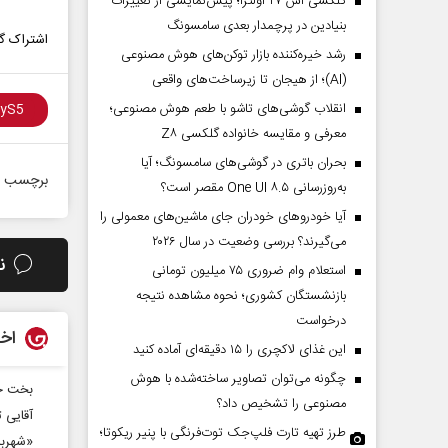
گلکسی اس ۲۷ اولترا؛ پیش‌نمایشی از تغییرات
بنیادین در پرچمدار بعدی سامسونگ
اشتراک گذ
رشد خیره‌کننده بازار توکن‌های هوش مصنوعی
(AI)؛ از هیجان تا زیرساخت‌های واقعی
انقلاب گوشی‌های تاشو‌ با طعم هوش مصنوعی؛
معرفی و مقایسه خانواده گلکسی Z۸
بحران باتری در گوشی‌های سامسونگ؛ آیا
برچسب ه
به‌روزرسانی One UI ۸.۵ مقصر است؟
آیا خودروهای خودران جای ماشین‌های معمولی را
می‌گیرند؟ بررسی وضعیت در سال ۲۰۲۶
ن
استعلام وام ضروری ۷۵ میلیون تومانی
بازنشستگان کشوری؛ نحوه مشاهده نتیجه
درخواست
اخب
این غذای لاکچری را ۱۵ دقیقه‌ای آماده کنید
چگونه می‌توان تصاویر ساخته‌شده با هوش
بخت خ
مصنوعی را تشخیص داد؟
آقایی ت
طرز تهیه تارت فلپ‌جک توت‌فرنگی با پنیر ریکوتا؛
«شهربا