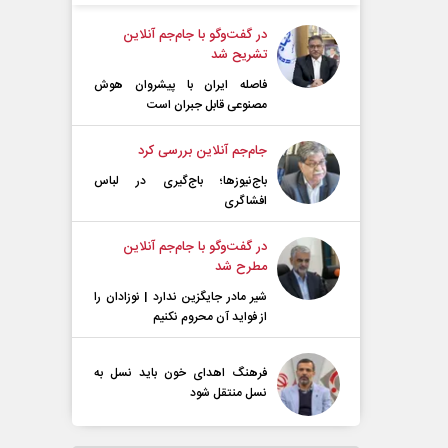
در گفت‌و‌گو با جام‌جم آنلاین
تشریح شد
فاصله ایران با پیشرو‌ان هوش
مصنوعی قابل جبران است
جام‌جم آنلاین بررسی کرد
باج‌نیوزها؛ باج‌گیری در لباس
افشاگری
در گفت‌و‌گو با جام‌جم آنلاین
مطرح شد
شیر مادر جایگزین ندارد | نوزادان را
از فواید آن محروم نکنیم
فرهنگ اهدای خون باید نسل به
نسل منتقل شود