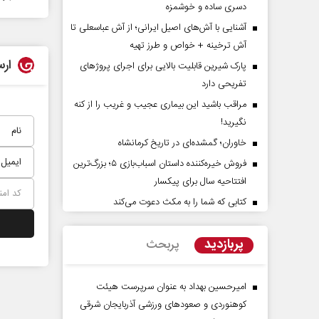
دسری ساده و خوشمزه
آشنایی با آش‌های اصیل ایرانی؛ از آش عباسعلی تا
آش ترخینه + خواص و طرز تهیه
ارس
پارک شیرین قابلیت‌ بالایی برای اجرای پروژهای
تفریحی دارد
مراقب باشید این بیماری عجیب و غریب را از کنه
نگیرید!
خاوران؛ گمشده‌ای در تاریخ کرمانشاه
 حقیقتِ آرامش‌ بخش
روز روایتگران حقیقت
فروش خیره‌کننده داستان اسباب‌بازی ۵؛ بزرگ‌ترین
افتتاحیه سال برای پیکسار
دکتر حسین قرایی - مدیر کل روابط عمومی
کتابی که شما را به مکث دعوت می‌کند
رسانه ملی
پربازدید
پربحث
امیرحسین بهداد به عنوان سرپرست هیئت
کوهنوردی و صعودهای ورزشی آذربایجان شرقی