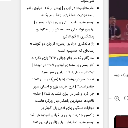
نمی‌شوند؟
آمار معلولیت در ایران | بیش از ۱۰.۵ میلیون نفر
با محدودیت عملکردی زندگی می‌کنند
توصیه‌های طب سنتی برای زائران اربعین |
بهترین نوشیدنی ضد عطش و راهکارهای
پیشگیری از گرمازدگی
راز ماندگاری «رادیو اربعین» از زبان دو گوینده؛
رسانه‌ای که حسینیه است
ستارگانی که در جام جهانی ۲۰۲۶ بازی نکردند
آغاز رسمی برنامه‌های اربعین ۱۴۰۵ در مرز‌ها |
ثبت‌نام سماح به ۱.۷ میلیون نفر رسید
ی مقابل پارک ووه
قیمت قبر در بهشت زهرا (س) در سال ۱۴۰۵
چقدر است؟ | نرخ خرید، رزرو و احیای قبور
چرا گرد و غبار در ایران تشدید شد؟ | حقابه
تالاب‌ها مهم‌ترین راهکار مهار ریزگردهاست
مجازات سنگین برای آدم‌ربایان گوش‌بر
واکسن جدید سرطان پانکراس امیدبخش شد
توصیه‌های تغذیه‌ای برای زائران اربعین ۱۴۰۵ |