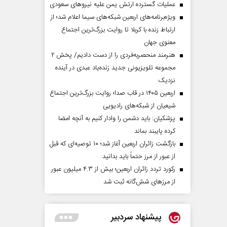
عملیات گسترده ارتش یمن علیه نیروهای سعودی
ویژه‌برنامه‌های اربعین شبکه‌های سیما اعلام شد؛ از
ارتباط زنده با کربلا تا روایت بزرگ‌ترین اجتماع
معنوی جهان
هنرمند منحصر‌به‌فردی را از دست دادیم/ پخش ۲
مجموعه تلویزیونی جدید زنده‌یاد عبدی در آینده
نزدیک
اربعین ۱۴۰۵ در قاب صدا؛ روایت بزرگ‌ترین اجتماع
شیعیان از شبکه‌های رادیویی
پزشکیان: باید دشمن را وادار کنیم به آنچه امضا
کرده پایبند بماند
بازگشت زائران اربعین آغاز شد؛ ۱۰ توصیه‌ای که قبل
از عبور از مرز حتماً باید بدانید
رکورد تردد زائران اربعین؛ بیش از ۴.۳ میلیون عبور
از مرزهای شش‌گانه ثبت شد
پیشنهاد سردبیر