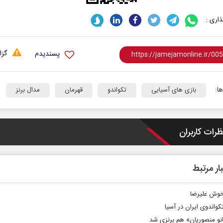
اری :
گزا
پسندیدم
ا:
بازی های آسیایی
تکواندو
قهرمان
مدال برنز
ظرات کاربران
ار مرتبط
وش علیرضا
کواندوی ایران در آسیا
نو منصوریان» هم برنزی شد