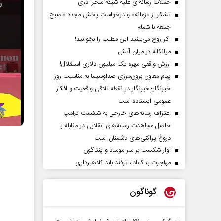
حملات رسانه‌ای علیه شبکه سحر آذری
تشکر از «زمانه» و درخواست پخش مجدد «صبح
جمعه با شما»
اگر روح می‌بینید این مطلب را بخوانید!
میانکاله در میان آتش
ارزش واقعی مهره یک میلیون دلاری استقلال!
پیام معاون برون‌مرزی صداوسیما به مناسبت روز
خبرنگار؛ خبرنگار در نقطه تلاقی واقعیت و افکار
عمومی ایستاده است
اعتراف رسانه‌های خارجی به شکست ترامپ
حاصل مجاهدت رسانه‌های انقلابی در مقابله با
دروغ پراکنی‌های دشمنان است
آوار شکست بر سر موساد و پنتاگون
مهاجرت به کانادا، ترفند باند کلاهبرداری
گوناگون