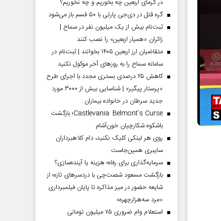
در گرمای اربعین چه بخوریم و چه نخوریم؟
گره قتل در دی‌جی پارتی با ۵۰ قسم باز می‌شود
ثبت‌نام بیش از یک میلیون نفر در سماح |
زائران «همیار اربعین» را نصب کنند
متقاضیان ارز اربعین ۱۴۰۵ بخوانند | ثبت‌نام در
سامانه سماح را به روز‌های آخر موکول نکنید
کاهش ۲۵ درصدی بستری مجدد با اجرای طرح
«پرستار پیگیر» | شناسایی بیش از ۳۰۰۰ مورد
جدید سرطان در خانواده بیماران
Castlevania: Belmont’s Curse؛ بازگشت
باشکوه شکارچیان خون‌آشام
روی هر لینکی کلیک نکنید، دام کلاهبرداران
سایبری همین‌جاست
سرمایه‌گذاری برای رفاه؛ هزینه یا آینده‌سازی؟
بازگشت مسعود شصت‌چی با دردسر‌های تازه؛ از
شایعه حضور در میز مذاکره تا پایان فیلمبرداری
«مرد سه‌هزارچهره»
استعلام وام ضروری ۷۵ میلیون تومانی