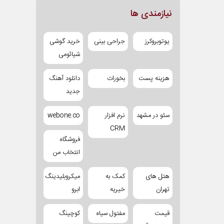
نیازمندی ها
یوتوبروکرز
جراحی بینی
خرید گوشی
شیائومی
هزینه پست
بخورات
دانلود آهنگ
جدید
سئو در مشهد
نرم افزار
webone.co
CRM
فروشگاه
انتخاب من
هتل های
کمک به
میکروبلیدینگ
تهران
خیریه
ابرو
قیمت
مفتول سیاه
کوچینگ