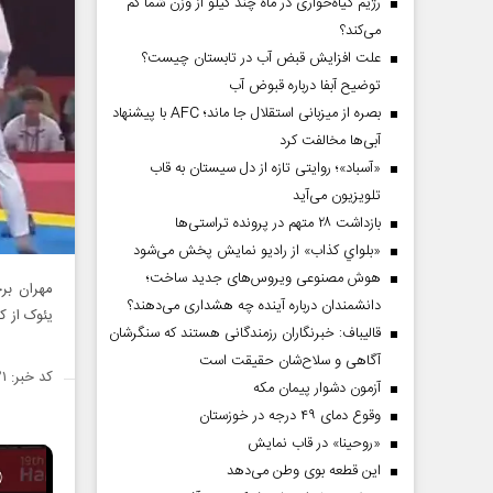
رژیم گیاه‌خواری در ماه چند کیلو از وزن شما کم
می‌کند؟
علت افزایش قبض آب در تابستان چیست؟
توضیح آبفا درباره قبوض آب
بصره از میزبانی استقلال جا ماند؛ AFC با پیشنهاد
آبی‌ها مخالفت کرد
«آسباد»؛ روایتی تازه از دل سیستان به قاب
تلویزیون می‌آید
بازداشت ۲۸ متهم در پرونده تراستی‌ها
«بلواي کذاب» از رادیو نمایش پخش می‌شود
هوش مصنوعی ویروس‌های جدید ساخت؛
دانشمندان درباره آینده چه هشداری می‌دهند؟
یئوک از کره جن
قالیباف: خبرنگاران رزمندگانی هستند که سنگرشان
آگاهی و سلاح‌شان حقیقت است
کد خبر: ۱۴۲۴۰۲۱
آزمون دشوار پیمان مکه
وقوع دمای ۴۹ درجه در خوزستان
«روحینا» در قاب نمایش
این قطعه بوی وطن می‌دهد