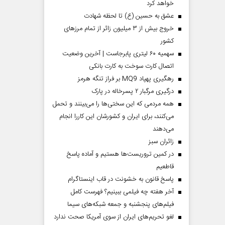
خواهد کرد
عشق به حسین (ع) تا لحظه شهادت
خروج بیش از ۳ میلیون زائر از تمام مرز‌های
کشور
سهمیه ۶۰ لیتری پابرجاست | آخرین وضعیت
اتصال کارت سوخت به کارت بانکی
رهگیری پهپاد MQ9 بر فراز تنگه هرمز
درگیری مرگبار ۲ پسرخاله در پارک
همه مردمی که این سختی‌ها را می‌بینند و تحمل
می‌کنند، برای ایران و کشورشان این کاررا انجام
می‌دهند
‌زائران سبز
در کمین تروریست‌ها هستیم و آماده پاسخ
قاطعیم
پاسخ قانون به خشونت در قاب اینستاگرام
آخر هفته چه فیلمی ببینیم؟ فهرست کامل
فیلم‌های پنجشنبه و جمعه شبکه‌های سیما
لغو تحریم‌های ایران از سوی آمریکا صحت ندارد