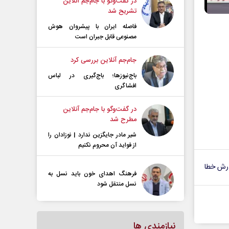
در گفت‌و‌گو با جام‌جم آنلاین
تشریح شد
فاصله ایران با پیشرو‌ان هوش
مصنوعی قابل جبران است
جام‌جم آنلاین بررسی کرد
باج‌نیوزها؛ باج‌گیری در لباس
افشاگری
در گفت‌و‌گو با جام‌جم آنلاین
مطرح شد
شیر مادر جایگزین ندارد | نوزادان را
از فواید آن محروم نکنیم
رش خطا
فرهنگ اهدای خون باید نسل به
نسل منتقل شود
نیازمندی ها