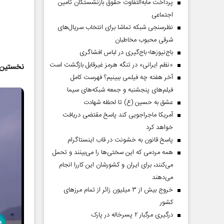
پرداخت مابه‌التفاوت حقوق بازنشستگان تأمین
اجتماعی
نظرسنجی شبکه تماشا برای انتخاب سریال‌های
شرقی محبوب مخاطبان
باج‌نیوزها؛ باج‌گیری در لباس افشاگری
«نظم ایرانی» در تنگه هرمز غیرقابل بازگشت است
نخستین تصویر از پر
آخر هفته چه فیلمی ببینیم؟ فهرست کامل
فیلم‌های پنجشنبه و جمعه شبکه‌های سیما
عشق به حسین (ع) تا لحظه شهادت
آمریکا ماجراجویی کند پاسخ مقتضی دریافت
خواهد کرد
دماه
صفحات نخست‌روزنامه ها‌ی پنجشنبه‌۸ مردادماه
صفحات 
پاسخ قانون به خشونت در قاب اینستاگرام
همه مردمی که این سختی‌ها را می‌بینند و تحمل
می‌کنند، برای ایران و کشورشان این کاررا انجام
می‌دهند
خروج بیش از ۳ میلیون زائر از تمام مرز‌های
کشور
درگیری مرگبار ۲ پسرخاله در پارک