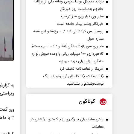
بازدید مدیرکل روابط‌عمومی رسانه ملی از روزنامه
جام‌جم به‌مناسبت روز خبرنگار
سناریوی فرار روی میز ترامپ
خبرنگار چشم بیدار جامعه است
پرسپولیس کهکشانی شد / سرخ‌ها و این همه
ستاره جوان
ماجرای سن بازنشستگی ۵۵ و ۶۲ ساله چیست؟
کلاهبرداری ۱۰۰ میلیارد ریالی با وعده فروش لوازم
خانگی ارزان برای تهیه جهیزیه
آمریکا از تفاهم‌نامه تخلف کرد
18 نیمکت، 18 داستان / سرمربیان لیگ
بیست‌وششم را بشناسید
به گزار
ویراستی از
گوناگون
وی گفت:
۳ با ماهواربر ایرانی قاصد با موفقیت در مدار ۴۵۰ کیلومتری زمین قرار گرفت.
راهی ساده برای جلوگیری از چک‌های برگشتی در
معاملات
زارع‌پور