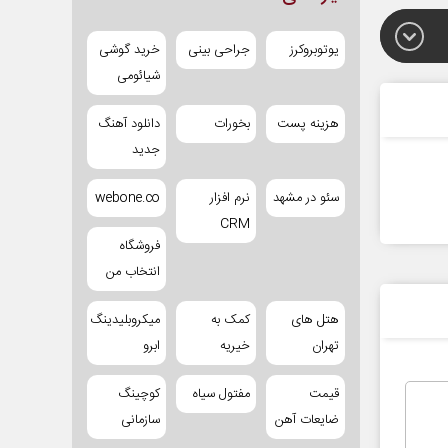
یوتوبروکرز
جراحی بینی
خرید گوشی
شیائومی
هزینه پست
بخورات
دانلود آهنگ
جدید
سئو در مشهد
نرم افزار
webone.co
CRM
فروشگاه
انتخاب من
هتل های
کمک به
میکروبلیدینگ
تهران
خیریه
ابرو
قیمت
مفتول سیاه
کوچینگ
ضایعات آهن
سازمانی