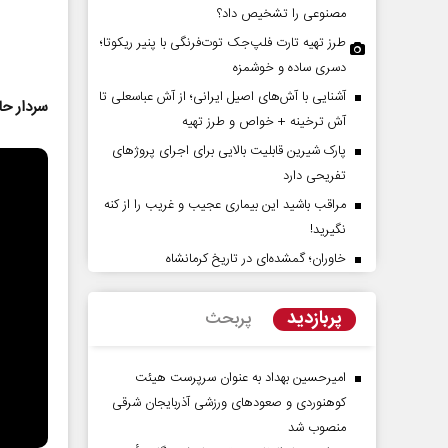
مصنوعی را تشخیص داد؟
طرز تهیه تارت فلپ‌جک توت‌فرنگی با پنیر ریکوتا؛
دسری ساده و خوشمزه
آشنایی با آش‌های اصیل ایرانی؛ از آش عباسعلی تا
سردار حا
آش ترخینه + خواص و طرز تهیه
پارک شیرین قابلیت‌ بالایی برای اجرای پروژهای
تفریحی دارد
مراقب باشید این بیماری عجیب و غریب را از کنه
پیامبر اکرم(ص)؛ ده ویژگی و چهار
نقش جنگ آمریکا و ایران بر
نگیرید!
وظیفه مؤمنان
موازنه قدرت در خاورمیانه
خاوران؛ گمشده‌ای در تاریخ کرمانشاه
ام دکتر ناصر رفیعی - پژوهشگر
داوود منظور - رئیس سابق سازمان برن
نگی
بودجه کشور
پربازدید
پربحث
امیرحسین بهداد به عنوان سرپرست هیئت
کوهنوردی و صعودهای ورزشی آذربایجان شرقی
منصوب شد