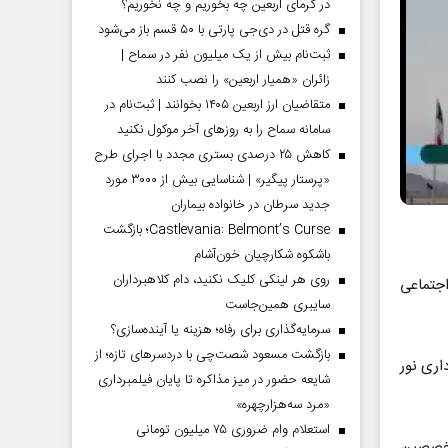
در گرمای اربعین چه بخوریم و چه نخوریم؟
گره قتل در دی‌جی پارتی با ۵۰ قسم باز می‌شود
ثبت‌نام بیش از یک میلیون نفر در سماح |
زائران «همیار اربعین» را نصب کنند
متقاضیان ارز اربعین ۱۴۰۵ بخوانند | ثبت‌نام در
سامانه سماح را به روز‌های آخر موکول نکنید
کاهش ۲۵ درصدی بستری مجدد با اجرای طرح
«پرستار پیگیر» | شناسایی بیش از ۳۰۰۰ مورد
جدید سرطان در خانواده بیماران
Castlevania: Belmont’s Curse؛ بازگشت
باشکوه شکارچیان خون‌آشام
روی هر لینکی کلیک نکنید، دام کلاهبرداران
اجتماعی
سایبری همین‌جاست
سرمایه‌گذاری برای رفاه؛ هزینه یا آینده‌سازی؟
بازگشت مسعود شصت‌چی با دردسر‌های تازه؛ از
ری نور
شایعه حضور در میز مذاکره تا پایان فیلمبرداری
«مرد سه‌هزارچهره»
استعلام وام ضروری ۷۵ میلیون تومانی
متخصصین