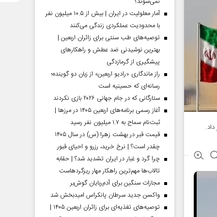
نمی‌شوند؟
آمار معلولیت در ایران | بیش از ۱۰.۵ میلیون نفر
با محدودیت عملکردی زندگی می‌کنند
توصیه‌های طب سنتی برای زائران اربعین |
بهترین نوشیدنی ضد عطش و راهکارهای
پیشگیری از گرمازدگی
راز ماندگاری «رادیو اربعین» از زبان دو گوینده؛
رسانه‌ای که حسینیه است
ستارگانی که در جام جهانی ۲۰۲۶ بازی نکردند
آغاز رسمی برنامه‌های اربعین ۱۴۰۵ در مرز‌ها |
ثبت‌نام سماح به ۱.۷ میلیون نفر رسید
قیمت قبر در بهشت زهرا (س) در سال ۱۴۰۵
چقدر است؟ | نرخ خرید، رزرو و احیای قبور
چرا گرد و غبار در ایران تشدید شد؟ | حقابه
تالاب‌ها مهم‌ترین راهکار مهار ریزگردهاست
مجازات سنگین برای آدم‌ربایان گوش‌بر
واکسن جدید سرطان پانکراس امیدبخش شد
توصیه‌های تغذیه‌ای برای زائران اربعین ۱۴۰۵ |