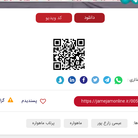
دانلود
کد ویدیو
اری :
گزا
پسندیدم
ا:
عیسی زارع پور
ماهواره
پرتاب ماهواره