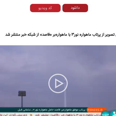
دانلود
کد ویدیو
تاب ماهواره نور۳ با ماهواره‌بر «قاصد» از شبکه خبر منتشر شد
نخست‌روزنامه‌ها‌ی‌چهارشنبه‌۷‌مردادماه
صفحات نخست روزنامه ها‌ی‌سه‌شنبه ۶ مردادم
Play
Video