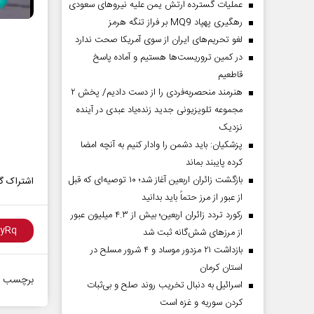
عملیات گسترده ارتش یمن علیه نیروهای سعودی
رهگیری پهپاد MQ9 بر فراز تنگه هرمز
لغو تحریم‌های ایران از سوی آمریکا صحت ندارد
در کمین تروریست‌ها هستیم و آماده پاسخ
قاطعیم
هنرمند منحصر‌به‌فردی را از دست دادیم/ پخش ۲
مجموعه تلویزیونی جدید زنده‌یاد عبدی در آینده
نزدیک
پزشکیان: باید دشمن را وادار کنیم به آنچه امضا
کرده پایبند بماند
بازگشت زائران اربعین آغاز شد؛ ۱۰ توصیه‌ای که قبل
اشتراک گذ
از عبور از مرز حتماً باید بدانید
رکورد تردد زائران اربعین؛ بیش از ۴.۳ میلیون عبور
از مرزهای شش‌گانه ثبت شد
بازداشت ۲۱ مزدور موساد و ۴ شرور مسلح در
استان کرمان
برچسب ه
اسرائیل به دنبال تخریب روند صلح و بی‌ثبات
کردن سوریه و غزه است