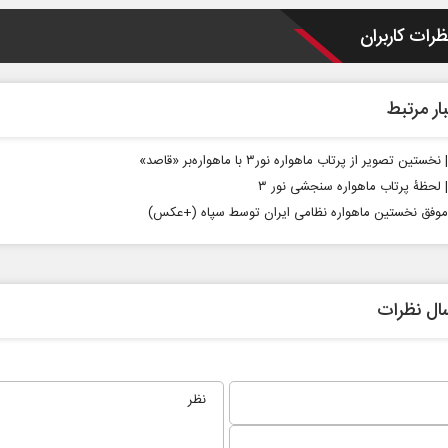
ظرات کاربران
ار مرتبط
خستین تصویر از پرتاب ماهواره نور۳ با ماهواره‌بر «قاصد»
| لحظۀ پرتاب ماهواره سنجشی نور ۳
موفق نخستین ماهواره نظامی ایران توسط سپاه (+عکس)
ال نظرات