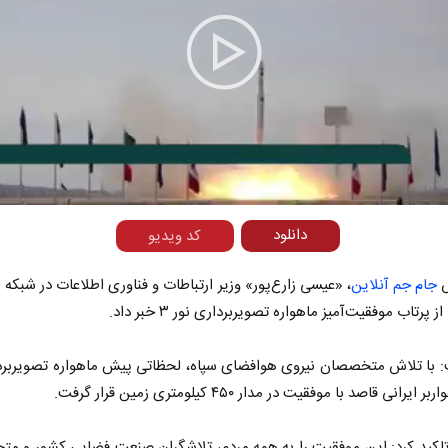
Play
Video
دانلود
کد ویدیو
ش
جام جم آنلاین
، «عیسی زارع‌پور» وزیر ارتباطات و فناوری اطلاعات در شبکه 
 پرتاب موفقیت‌آمیز ماهواره تصویربرداری نور ۳ خبر داد.
 با تلاش متخصصان نیروی هوافضای سپاه، لحظاتی پیش ماهواره تصویربردا
 تاکید کرد: این موفقیت را به همه مردم، تلاشگران صنعت فضایی کشور و 