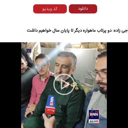
دانلود
کد ویدیو
جی زاده: دو پرتاب ماهواره دیگر تا پایان سال خواهیم داشت
 تغییر
هویت ایرانی _ اسلامی در مکتب
غرو
امام شهید
امت
عیس
امه و
حجت‌الاسلام دکتر حمید احمدی - نویسنده و
پژوهشگر
Play
Video