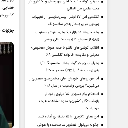
معرفی گونه جدید گیاهی چهارمحال و بختیاری در
فضایی س
مجله علمی بین المللی
کشور خوا
گلکسی اس ۲۷ اولترا؛ پیش‌نمایشی از تغییرات
بنیادین در پرچمدار بعدی سامسونگ
جزئیات ماهواره س
رشد خیره‌کننده بازار توکن‌های هوش مصنوعی
(AI)؛ از هیجان تا زیرساخت‌های واقعی
انقلاب گوشی‌های تاشو‌ با طعم هوش مصنوعی؛
معرفی و مقایسه خانواده گلکسی Z۸
بحران باتری در گوشی‌های سامسونگ؛ آیا
به‌روزرسانی One UI ۸.۵ مقصر است؟
آیا خودروهای خودران جای ماشین‌های معمولی را
می‌گیرند؟ بررسی وضعیت در سال ۲۰۲۶
استعلام وام ضروری ۷۵ میلیون تومانی
بازنشستگان کشوری؛ نحوه مشاهده نتیجه
درخواست
این غذای لاکچری را ۱۵ دقیقه‌ای آماده کنید
چگونه می‌توان تصاویر ساخته‌شده با هوش