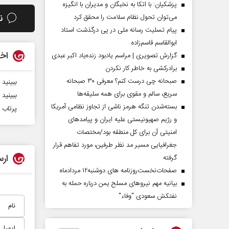
پزشکیان: با اتکا به نخبگان و مدیران با انگیزه
ن
می‌توان تحول نظام سلامت را محقق کرد
پیام تسلیت رسانه ملی در پی درگذشت استاد
ابوالقاسم قاسم‌زاده
اخب
گزارش تصویری | مراسم یادبود زنده‌یاد اکبر عبدی
برادرکشی به خاطر کار نکردن
صبحانه چی درست کنم؟ معرفی ۳۰ صبحانه
ببینید | ن
سریع، سالم و مقوی برای همه سلیقه‌ها
ببینید 
بسته‌شدن تنگه هرمز ناشی از تجاوز نظامی آمریکا
پرتاب 
و رژیم صهیونیستی علیه ایران و پیامد‌های
امنیتی آن برای کل منطقه بود/مختصات
جغرافیایی مسیر مد نظر طرفین، مورد تفاهم قرار
ارس
گرفته
صفحات‌نخست‌روزنامه ها‌ی دوشنبه‌۱۲ مردادماه
بیانیه مهم نیروهای مسلح یمن درباره حمله به
نفتکش سعودی "وفاء"