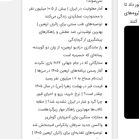
نمی‌شوند؟
 داد تا
آمار معلولیت در ایران | بیش از ۱۰.۵ میلیون نفر
روه‌های
با محدودیت عملکردی زندگی می‌کنند
کنند.
توصیه‌های طب سنتی برای زائران اربعین |
بهترین نوشیدنی ضد عطش و راهکارهای
پیشگیری از گرمازدگی
راز ماندگاری «رادیو اربعین» از زبان دو گوینده؛
رسانه‌ای که حسینیه است
ستارگانی که در جام جهانی ۲۰۲۶ بازی نکردند
آغاز رسمی برنامه‌های اربعین ۱۴۰۵ در مرز‌ها |
ثبت‌نام سماح به ۱.۷ میلیون نفر رسید
قیمت قبر در بهشت زهرا (س) در سال ۱۴۰۵
چقدر است؟ | نرخ خرید، رزرو و احیای قبور
چرا گرد و غبار در ایران تشدید شد؟ | حقابه
تالاب‌ها مهم‌ترین راهکار مهار ریزگردهاست
مجازات سنگین برای آدم‌ربایان گوش‌بر
واکسن جدید سرطان پانکراس امیدبخش شد
توصیه‌های تغذیه‌ای برای زائران اربعین ۱۴۰۵ |