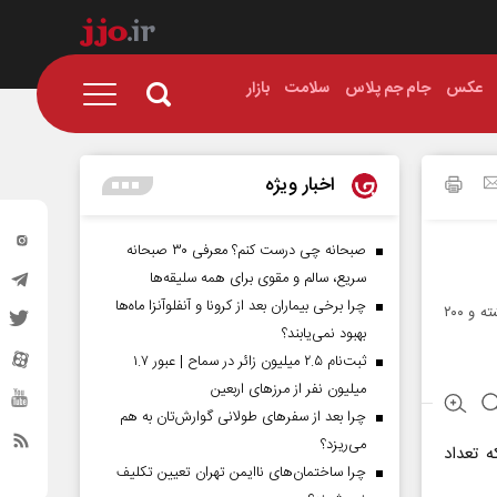
عکس
جام جم پلاس
سلامت
بازار
اخبار ویژه
صبحانه چی درست کنم؟ معرفی ۳۰ صبحانه
سریع، سالم و مقوی برای همه سلیقه‌ها
چرا برخی بیماران بعد از کرونا و آنفلوآنزا ماه‌ها
آتش‌بازی باعث آتش‌سوزی در یکی از تالارهای عروسی شهر موصل شد و تاكنون بيش از ۱۱۴ كشته و ۲۰۰
بهبود نمی‌یابند؟
ثبت‌نام ۲.۵ میلیون زائر در سماح | عبور ۱.۷
میلیون نفر از مرز‌های اربعین
چرا بعد از سفرهای طولانی گوارش‌تان به هم
می‌ریزد؟
ه تعداد
چرا ساختمان‌های ناایمن تهران تعیین تکلیف