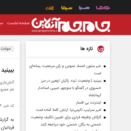
صفحه نخست
سی
تازه ها
حوادث
خبر ستون اعتماد عمومی و رکن مرجعیت رسانه‌ای
ببینید |
است
ببینید | وضعیت تردد زائران اربعین در مرز
خسروی در گفتگو با منوچهر حبیبی استاندار
نفر مجروح
کرمانشاه
اینترنت بی افسار
کد خبر: ۱۴۲۳۹۹۹
امیر سرتیپ اکرمی‌نیا: ارتش کاملا آماده است
کارکنان وظیفه فراری برای تعیین تکلیف وضعیت
به گزا
خدمتی به یگان خدمتی خود مراجعه کنند
قربانیان آتش س