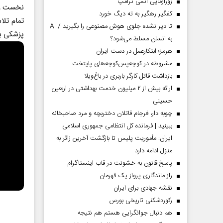
زورآزمایی اتمی ترامپ
نخست وزی
کفگیر رهگیر به ته دیگ خورد
تمام تلا
تا دیر نشده جلوی هوش مصنوعی را بگیرید / AI
پزشکی به
به انسان مسلط می‌شود؟
هرمز؛ ابتکارعمل در دست ایران
مشروطه در کوچه‌پس‌کوچه‌های پایتخت
بازداشت قاتل کارگر باربری در باغ‌ویلا
ارائه بیش از ۲ میلیون خدمت بهداشتی در اربعین
حسینی
چوبه دار، فرجام قاتلان دختربچه و مرد صاحبخانه
ببینید | فرمانده کل انتظامی جمهوری اسلامی
ایران­: مأموریت پلیس تا بازگشت آخرین زائر به
منزل ادامه دارد
پاسخ قانون به خشونت در قاب اینستاگرام
راز ماندگاری پرواز یک قهرمان
نقشه جهادی برای ایران
رکوردشکنی تاریخی بورس
هم دنبال جوانگرایی هستم هم نتیجه