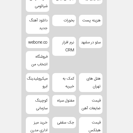
شیائومی
هزینه پست
بخورات
دانلود آهنگ
جدید
سئو در مشهد
نرم افزار
webone.co
CRM
فروشگاه
انتخاب من
هتل های
کمک به
میکروبلیدینگ
تهران
خیریه
ابرو
قیمت
مفتول سیاه
کوچینگ
ضایعات آهن
سازمانی
قیمت
جک سقفی
خرید میز
هبلکس
اداری مدرن