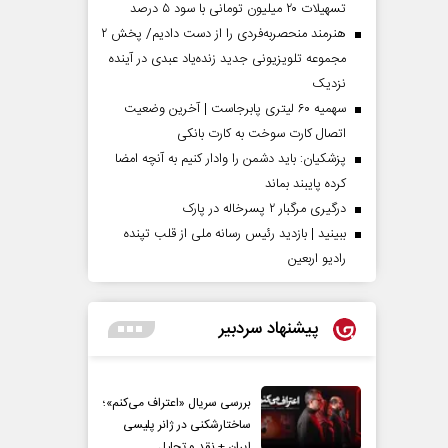
تسهیلات ۲۰ میلیون تومانی با سود ۵ درصد
هنرمند منحصر‌به‌فردی را از دست دادیم/ پخش ۲
مجموعه تلویزیونی جدید زنده‌یاد عبدی در آینده
نزدیک
سهمیه ۶۰ لیتری پابرجاست | آخرین وضعیت
اتصال کارت سوخت به کارت بانکی
پزشکیان: باید دشمن را وادار کنیم به آنچه امضا
کرده پایبند بماند
درگیری مرگبار ۲ پسرخاله در پارک
ببینید | بازدید رئیس رسانه ملی از قلب تپنده
رادیو اربعین
پیشنهاد سردبیر
بررسی سریال «اعتراف می‌کنم»؛
ساختارشکنی در ژانر پلیسی
ایران + نقد و تحلیل