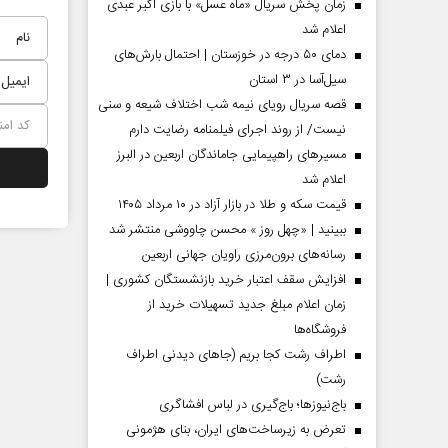
زمان پخش سریال «ماه عسل» با بازی اکبر عبدی
اعلام شد
دمای ۵۰ درجه در خوزستان | احتمال بارش‌های
سیل‌آسا در ۳ استان
قصه سریال رویای نیمه شب اختلاف شیعه و سنی
نیست/ از روند اجرای فیلمنامه رضایت دارم
مسیر‌های راهپیمایی جاماندگان اربعین در البرز
اعلام شد
قیمت سکه و طلا در بازار آزاد در ۱۰ مرداد ۱۴۰۵
ببینید | «چهل روز » محسن چاووشی منتشر شد
مردادماه
صفحات نخست روزنامه ها‌ی‌سه‌شنبه ۶ مردادماه
صفحات
رسانه‌های برون‌مرزی راویان جهانی اربعین
افزایش سقف اعتبار خرید بازنشستگان کشوری |
زمان اعلام مبلغ جدید تسهیلات خرید از
فروشگاه‌ها
اطراف رشت کجا بریم (جاهای دیدنی اطراف
رشت)
باج‌نیوزها؛ باج‌گیری در لباس افشاگری
تعرض به زیرساخت‌های ایران، بنای هژمونی