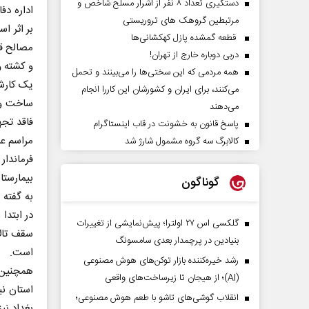
دستگیری تعداد ۸ نفر از اشرار مسلح شاخص و
اداره دف
مرتبطین گروهک های تروریستی
بر اثر ا
قطعه گمشده پازل کهکشانی‌ها
مصالح قا
دربی دوباره خارج از تهران!
و کشته 
همه مردمی که این سختی‌ها را می‌بینند و تحمل
یک کارش
می‌کنند، برای ایران و کشورشان این کاررا انجام
ساخت و 
می‌دهند
فاقد تجه
پاسخ قانون به خشونت در قاب اینستاگرام
مراسم عر
کالابرگ سه گروه مشمول شارژ شد
فرماندا
بیمارستا
گوناگون
به گفته 
در ابتدا
گلکسی اس ۲۷ اولترا؛ پیش‌نمایشی از تغییرات
سقف تال
بنیادین در پرچمدار بعدی سامسونگ
است.
رشد خیره‌کننده بازار توکن‌های هوش مصنوعی
همچنین و
(AI)؛ از هیجان تا زیرساخت‌های واقعی
استان نی
انقلاب گوشی‌های تاشو‌ با طعم هوش مصنوعی؛
بغداد نی