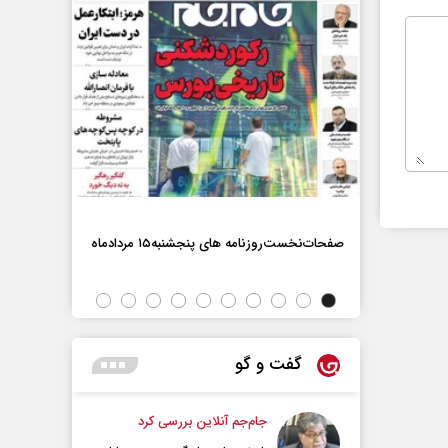
صفحات‌نخست‌روزنامه ها‌ی پنجشنبه‌۱۵ مردادماه
صفحات‌نخست‌رو
گفت و گو
جام‌جم آنلاین بررسی کرد