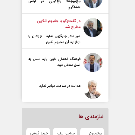
باج‌نیوزها؛ باج‌گیری در لباس
افشاگری
در گفت‌و‌گو با جام‌جم آنلاین
مطرح شد
شیر مادر جایگزین ندارد | نوزادان را
از فواید آن محروم نکنیم
فرهنگ اهدای خون باید نسل به
نسل منتقل شود
عدالت در سلامت میانبر ندارد
نیازمندی ها
یوتوبروکرز
جراحی بینی
خرید گوشی