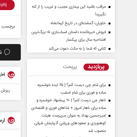
مراقب باشید این بیماری عجیب و غریب را از کنه
نگیرید!
خاوران؛ گمشده‌ای در تاریخ کرمانشاه
برچسب ه
فروش خیره‌کننده داستان اسباب‌بازی ۵؛ بزرگ‌ترین
افتتاحیه سال برای پیکسار
کتابی که شما را به مکث دعوت می‌کند
ن
پشت‌پرده تهدیدات کوتاه‏‌مدت و
اربعین نماد مقاومت در ب
ادعا‌های خلاف واقع آمریکا
استکبار‌
پربازدید
پربحث
اخب
مین - تحلیلگر مسائل سیاسی
رحمت‌الله نوروزی - عضو کمیسیون اجت
مجلس
برای شام چی درست کنم؟ | ۲۵ ایده خوشمزه،
ریزش مرگبار
ساده و فوری برای شام امشب
ناهار چی درست کنم؟ | ۲۰ پیشنهاد خوشمزه و
ساده برای ناهار امروز + غذاهای فوری و اقتصادی
امیرحسین بهداد به عنوان سرپرست هیئت
ارس
کوهنوردی و صعودهای ورزشی آذربایجان شرقی
منصوب شد