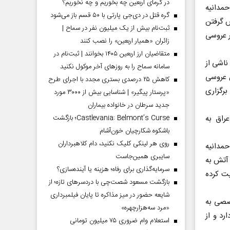
در گرمای اربعین چه بخوریم و چه نخوریم؟
حمدانیه
گره قتل در دی‌جی پارتی با ۵۰ قسم باز می‌شود
ش گرفتن
ثبت‌نام بیش از یک میلیون نفر در سماح |
ر عروسی
زائران «همیار اربعین» را نصب کنند
متقاضیان ارز اربعین ۱۴۰۵ بخوانند | ثبت‌نام در
اشی از
سامانه سماح را به روز‌های آخر موکول نکنید
 عروسی
کاهش ۲۵ درصدی بستری مجدد با اجرای طرح
برگزاری
«پرستار پیگیر» | شناسایی بیش از ۳۰۰۰ مورد
جدید سرطان در خانواده بیماران
راق به
Castlevania: Belmont’s Curse؛ بازگشت
باشکوه شکارچیان خون‌آشام
روی هر لینکی کلیک نکنید، دام کلاهبرداران
حمدانیه
سایبری همین‌جاست
 آتش به
سرمایه‌گذاری برای رفاه؛ هزینه یا آینده‌سازی؟
ت کرده
بازگشت مسعود شصت‌چی با دردسر‌های تازه؛ از
شایعه حضور در میز مذاکره تا پایان فیلمبرداری
خصصی به
«مرد سه‌هزارچهره»
رد و از
استعلام وام ضروری ۷۵ میلیون تومانی