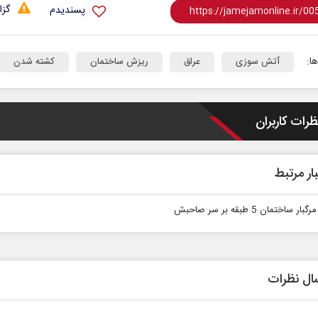
گزا
پسندیدم
ا:
آتش سوزی
عراق
ریزش ساختمان
کشته شدن
ظرات کاربران
رابر
از باتلاق انرژی تا بن‌بست ترامپ
حکایت
نرگس خ
ار مرتبط
ماعی
رضا سپهوند - سخنگوی کمیسیون انرژی مجلس
 ساختمان 5 طبقه بر سر صاحبش
ال نظرات