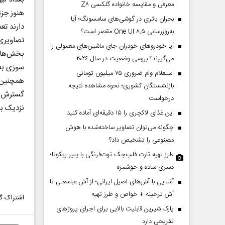
معرفی و مقایسه خانواده گلکسی Z۸
هنوز جزئ
بحران باتری در گوشی‌های سامسونگ؛ آیا
دارند تع
به‌روزرسانی One UI ۸.۵ مقصر است؟
تصاویری
آیا خودروهای خودران جای ماشین‌های معمولی را
بخش‌های
می‌گیرند؟ بررسی وضعیت در سال ۲۰۲۶
سوزی به
استعلام وام ضروری ۷۵ میلیون تومانی
همچنین 
بازنشستگان کشوری؛ نحوه مشاهده نتیجه
گسترش آ
درخواست
نزدیک به
این غذای لاکچری را ۱۵ دقیقه‌ای آماده کنید
چگونه می‌توان تصاویر ساخته‌شده با هوش
مصنوعی را تشخیص داد؟
طرز تهیه تارت فلپ‌جک توت‌فرنگی با پنیر ریکوتا؛
دسری ساده و خوشمزه
آشنایی با آش‌های اصیل ایرانی؛ از آش عباسعلی تا
آش ترخینه + خواص و طرز تهیه
اشتراک گذ
پارک شیرین قابلیت‌ بالایی برای اجرای پروژهای
تفریحی دارد