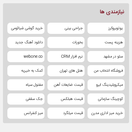
نیازمندی ها
یوتوبروکرز
جراحی بینی
خرید گوشی شیائومی
هزینه پست
بخورات
دانلود آهنگ جدید
سئو در مشهد
نرم افزار CRM
webone.co
فروشگاه انتخاب من
هتل های تهران
کمک به خیریه
میکروبلیدینگ ابرو
قیمت ضایعات آهن
مفتول سیاه
کوچینگ سازمانی
قیمت هبلکس
جک سقفی
خرید میز اداری مدرن
قیمت میلگرد
میز کنفرانس