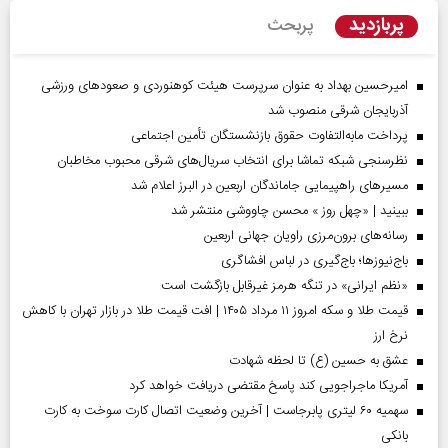
پربازدید
پربحث
امیرحسین بهداد به عنوان سرپرست هیئت کوهنوردی و صعودهای ورزشی
آذربایجان شرقی منصوب شد
پرداخت مابه‌التفاوت حقوق بازنشستگان تأمین اجتماعی
نظرسنجی شبکه تماشا برای انتخاب سریال‌های شرقی محبوب مخاطبان
مسیر‌های راهپیمایی جاماندگان اربعین در البرز اعلام شد
ببینید | «چهل روز » محسن چاووشی منتشر شد
رسانه‌های برون‌مرزی راویان جهانی اربعین
باج‌نیوزها؛ باج‌گیری در لباس افشاگری
«نظم ایرانی» در تنگه هرمز غیرقابل بازگشت است
قیمت طلا و سکه امروز ۱۱ مرداد ۱۴۰۵ | افت قیمت طلا در بازار تهران با کاهش
نرخ ارز
عشق به حسین (ع) تا لحظه شهادت
آمریکا ماجراجویی کند پاسخ مقتضی دریافت خواهد کرد
سهمیه ۶۰ لیتری پابرجاست | آخرین وضعیت اتصال کارت سوخت به کارت
بانکی