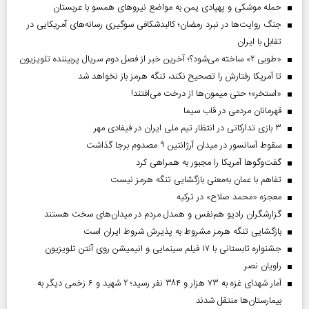
حمله موشکی و پهپادی یمن به مواضع نیروهای همسو با عربستان
جنگ روایت‌ها در نبرد رمضان؛ کالبدشکافی سوگیری رسانه‌های آمریکایی در
تقابل با ایران
«طوبی ۲» ساخته می‌شود؟؛ آخرین خبر از فصل دوم سریال پربیننده تلویزیون
تا آمریکا رفتارش را تصحیح نکند، تنگه هرمز باز نخواهد شد
«استخر»‌‌؛ حتی میمون‌ها از درخت می‌افتند!
قهرمانان مردمی در قاب سیما
۳ بازی تدارکاتی در انتظار تیم ملی ایران در فیفادی مهر
سقوط آسانسور در میدان آرژانتین ۹ مصدوم برجا گذاشت
گفت‌وگوها آمریکا را مجبور به همراهی کرد
تفاهم با عمان به‌معنی بازگشایی تنگه هرمز نیست
معجزه «محمد صلاح» در ترکیه
گزارشگران رادیو هم‌نفس و همدل مردم در میدان‌های سخت هستند
بازگشایی تنگه هرمز مشروط به پذیرش شروط ایران است
جشنواره تابستانی با ۱۷ فیلم سینمایی و انیمیشن روی آنتن تلویزیون
راویان نصر
آمار شهدای غزه به ۷۳ هزار و ۳۸۴ نفر رسید؛ ۲ شهید و ۶ زخمی دیگر به
بیمارستان‌ها منتقل شدند