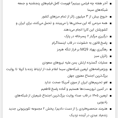
آخر هفته چه فیلمی ببینیم؟ فهرست کامل فیلم‌های پنجشنبه و جمعه
شبکه‌های سیما
خروج بیش از ۳ میلیون زائر از تمام مرز‌های کشور
همه مردمی که این سختی‌ها را می‌بینند و تحمل می‌کنند، برای ایران و
کشورشان این کاررا انجام می‌دهند
درگیری مرگبار ۲ پسرخاله در پارک
پاسخ قانون به خشونت در قاب اینستاگرام
رهگیری پهپاد MQ9 بر فراز تنگه هرمز
‌زائران سبز
عملیات گسترده ارتش یمن علیه نیروهای سعودی
ویژه‌برنامه‌های اربعین شبکه‌های سیما اعلام شد؛ از ارتباط زنده با کربلا تا روایت
بزرگ‌ترین اجتماع معنوی جهان
لغو تحریم‌های ایران از سوی آمریکا صحت ندارد
در کمین تروریست‌ها هستیم و آماده پاسخ قاطعیم
اربعین ۱۴۰۵ در قاب صدا؛ روایت بزرگ‌ترین اجتماع شیعیان از شبکه‌های
رادیویی
هنرمند منحصر‌به‌فردی را از دست دادیم/ پخش ۲ مجموعه تلویزیونی جدید
زنده‌یاد عبدی در آینده نزدیک