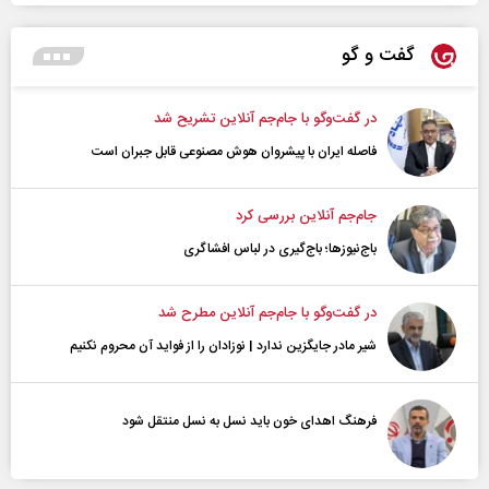
گفت و گو
در گفت‌و‌گو با جام‌جم آنلاین تشریح شد
فاصله ایران با پیشرو‌ان هوش مصنوعی قابل جبران است
جام‌جم آنلاین بررسی کرد
باج‌نیوزها؛ باج‌گیری در لباس افشاگری
در گفت‌و‌گو با جام‌جم آنلاین مطرح شد
شیر مادر جایگزین ندارد | نوزادان را از فواید آن محروم نکنیم
فرهنگ اهدای خون باید نسل به نسل منتقل شود