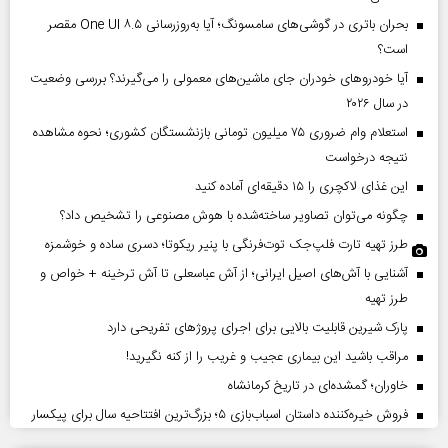
بحران باتری در گوشی‌های سامسونگ؛ آیا به‌روزرسانی One UI ۸.۵ مقصر
است؟
آیا خودروهای خودران جای ماشین‌های معمولی را می‌گیرند؟ بررسی وضعیت
در سال ۲۰۲۶
استعلام وام ضروری ۷۵ میلیون تومانی بازنشستگان کشوری؛ نحوه مشاهده
نتیجه درخواست
این غذای لاکچری را ۱۵ دقیقه‌ای آماده کنید
چگونه می‌توان تصاویر ساخته‌شده با هوش مصنوعی را تشخیص داد؟
طرز تهیه تارت فلپ‌جک توت‌فرنگی با پنیر ریکوتا؛ دسری ساده و خوشمزه
آشنایی با آش‌های اصیل ایرانی؛ از آش عباسعلی تا آش ترخینه + خواص و
طرز تهیه
پارک شیرین قابلیت‌ بالایی برای اجرای پروژهای تفریحی دارد
مراقب باشید این بیماری عجیب و غریب را از کنه نگیرید!
خاوران؛ گمشده‌ای در تاریخ کرمانشاه
فروش خیره‌کننده داستان اسباب‌بازی ۵؛ بزرگ‌ترین افتتاحیه سال برای پیکسار