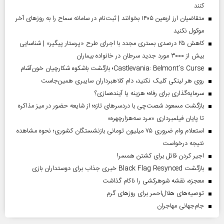
کنند
متقاضیان ارز اربعین ۱۴۰۵ بخوانند | ثبت‌نام در سامانه سماح را به روز‌های آخر
موکول نکنید
کاهش ۲۵ درصدی بستری مجدد با اجرای طرح «پرستار پیگیر» | شناسایی
بیش از ۳۰۰۰ مورد جدید سرطان در خانواده بیماران
Castlevania: Belmont’s Curse؛ بازگشت باشکوه شکارچیان خون‌آشام
روی هر لینکی کلیک نکنید، دام کلاهبرداران سایبری همین‌جاست
سرمایه‌گذاری برای رفاه؛ هزینه یا آینده‌سازی؟
بازگشت مسعود شصت‌چی با دردسر‌های تازه؛ از شایعه حضور در میز مذاکره
تا پایان فیلمبرداری «مرد سه‌هزارچهره»
استعلام وام ضروری ۷۵ میلیون تومانی بازنشستگان کشوری؛ نحوه مشاهده
نتیجه درخواست
اجیر کردن قاتل برای کشتن همسر!
بازگشت Black Flag Resynced خبری جذاب برای دوستداران بازی
معجزه، نقشه شوهرکشی را ناکام گذاشت
توصیه‌های هلال‌احمر برای روز‌های گرم
جام‌جهانی مهاجران