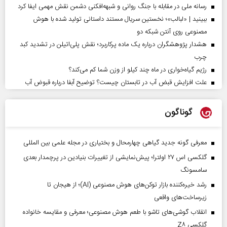
رسانه ملی در مقابله با جنگ روانی و شبهه‌افکنی دشمن نقش مهمی ایفا کرد
ببینید | «لبالب»؛ نخستین سریال مستند داستانی تولید شده با هوش
مصنوعی روی آنتن شبکه دو
هشدار پژوهشگران درباره یک ماده پرکاربرد؛ نقش پلی‌اتیلن در تشدید کبد
چرب
رژیم گیاه‌خواری در ماه چند کیلو از وزن شما کم می‌کند؟
علت افزایش قبض آب در تابستان چیست؟ توضیح آبفا درباره قبوض آب
گوناگون
معرفی گونه جدید گیاهی چهارمحال و بختیاری در مجله علمی بین المللی
گلکسی اس ۲۷ اولترا؛ پیش‌نمایشی از تغییرات بنیادین در پرچمدار بعدی
سامسونگ
رشد خیره‌کننده بازار توکن‌های هوش مصنوعی (AI)؛ از هیجان تا
زیرساخت‌های واقعی
انقلاب گوشی‌های تاشو‌ با طعم هوش مصنوعی؛ معرفی و مقایسه خانواده
گلکسی Z۸