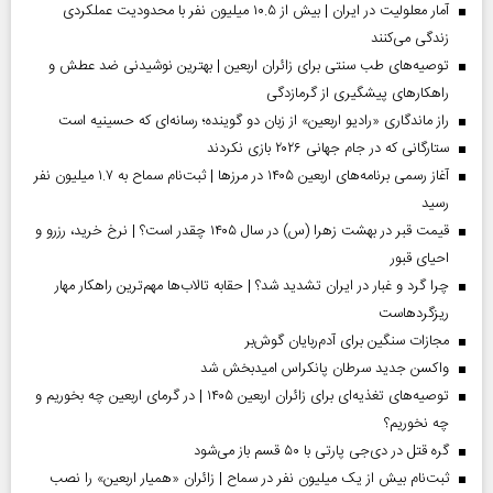
آمار معلولیت در ایران | بیش از ۱۰.۵ میلیون نفر با محدودیت عملکردی
زندگی می‌کنند
توصیه‌های طب سنتی برای زائران اربعین | بهترین نوشیدنی ضد عطش و
راهکارهای پیشگیری از گرمازدگی
راز ماندگاری «رادیو اربعین» از زبان دو گوینده؛ رسانه‌ای که حسینیه است
ستارگانی که در جام جهانی ۲۰۲۶ بازی نکردند
آغاز رسمی برنامه‌های اربعین ۱۴۰۵ در مرز‌ها | ثبت‌نام سماح به ۱.۷ میلیون نفر
رسید
قیمت قبر در بهشت زهرا (س) در سال ۱۴۰۵ چقدر است؟ | نرخ خرید، رزرو و
احیای قبور
چرا گرد و غبار در ایران تشدید شد؟ | حقابه تالاب‌ها مهم‌ترین راهکار مهار
ریزگردهاست
مجازات سنگین برای آدم‌ربایان گوش‌بر
واکسن جدید سرطان پانکراس امیدبخش شد
توصیه‌های تغذیه‌ای برای زائران اربعین ۱۴۰۵ | در گرمای اربعین چه بخوریم و
چه نخوریم؟
گره قتل در دی‌جی پارتی با ۵۰ قسم باز می‌شود
ثبت‌نام بیش از یک میلیون نفر در سماح | زائران «همیار اربعین» را نصب