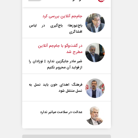
جام‌جم آنلاین بررسی کرد
باج‌نیوزها؛ باج‌گیری در لباس
افشاگری
در گفت‌و‌گو با جام‌جم آنلاین
مطرح شد
شیر مادر جایگزین ندارد | نوزادان را
از فواید آن محروم نکنیم
فرهنگ اهدای خون باید نسل به
نسل منتقل شود
عدالت در سلامت میانبر ندارد