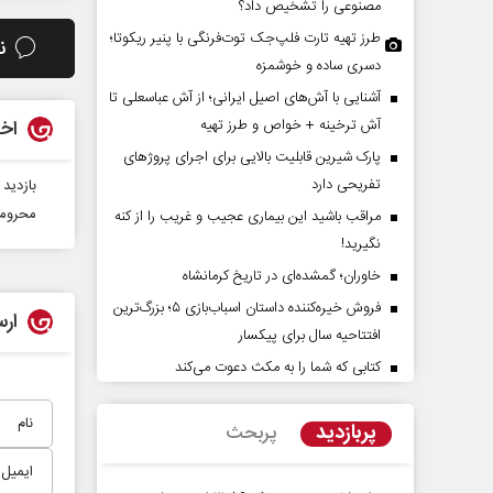
مصنوعی را تشخیص داد؟
طرز تهیه تارت فلپ‌جک توت‌فرنگی با پنیر ریکوتا؛
ن
دسری ساده و خوشمزه
آشنایی با آش‌های اصیل ایرانی؛ از آش عباسعلی تا
آش ترخینه + خواص و طرز تهیه
اخب
پارک شیرین قابلیت‌ بالایی برای اجرای پروژهای
تفریحی دارد
بازدید
محرومیت 5 ساله برای میراسماعیلی
مراقب باشید این بیماری عجیب و غریب را از کنه
مان در افق ایران
حادثه‌های کوچک سرنوشت‌ه
نگیرید!
بزرگ
خاوران؛ گمشده‌ای در تاریخ کرمانشاه
 - کارشناس ارشد مسائل منطقه
محمدجعفر محمدزاده - نویسنده و پژوهشگر
فروش خیره‌کننده داستان اسباب‌بازی ۵؛ بزرگ‌ترین
ارس
افتتاحیه سال برای پیکسار
کتابی که شما را به مکث دعوت می‌کند
پربازدید
پربحث