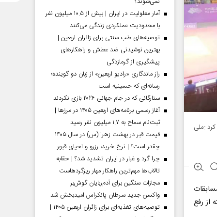
نمی‌شوند؟
آمار معلولیت در ایران | بیش از ۱۰.۵ میلیون نفر
با محدودیت عملکردی زندگی می‌کنند
توصیه‌های طب سنتی برای زائران اربعین |
بهترین نوشیدنی ضد عطش و راهکارهای
پیشگیری از گرمازدگی
راز ماندگاری «رادیو اربعین» از زبان دو گوینده؛
رسانه‌ای که حسینیه است
ستارگانی که در جام جهانی ۲۰۲۶ بازی نکردند
آغاز رسمی برنامه‌های اربعین ۱۴۰۵ در مرز‌ها |
ثبت‌نام سماح به ۱.۷ میلیون نفر رسید
کرد :ملی
قیمت قبر در بهشت زهرا (س) در سال ۱۴۰۵
چقدر است؟ | نرخ خرید، رزرو و احیای قبور
چرا گرد و غبار در ایران تشدید شد؟ | حقابه
تالاب‌ها مهم‌ترین راهکار مهار ریزگردهاست
مجازات سنگین برای آدم‌ربایان گوش‌بر
مسابقات
واکسن جدید سرطان پانکراس امیدبخش شد
 یک هفته از رفع
توصیه‌های تغذیه‌ای برای زائران اربعین ۱۴۰۵ |