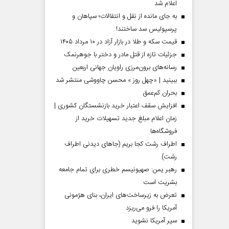
اعلام شد
به جای مانده از نقل و انتقالات؛ سپاهان و
پرسپولیس سد ساختند!
قیمت سکه و طلا در بازار آزاد در ۱۰ مرداد ۱۴۰۵
جزئیات تازه از قتل مادر و دختر با جوهرنمک
رسانه‌های برون‌مرزی راویان جهانی اربعین
ببینید | «چهل روز » محسن چاووشی منتشر شد
بحران کم‌عمق
افزایش سقف اعتبار خرید بازنشستگان کشوری |
زمان اعلام مبلغ جدید تسهیلات خرید از
فروشگاه‌ها
اطراف رشت کجا بریم (جاهای دیدنی اطراف
رشت)
رهبر یمن: صهیونیسم خطری برای تمام جامعه
بشریت است
تعرض به زیرساخت‌های ایران، بنای هژمونی
آمریکا را فرو می‌ریزد
سپر آمریکا نشوید