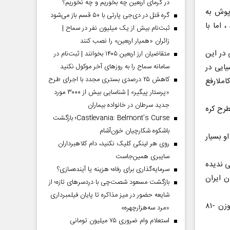
در گرمای اربعین چه بخوریم و چه نخوریم؟
 پوش به
گره قتل در دی‌جی پارتی با ۵۰ قسم باز می‌شود
 اما با
ثبت‌نام بیش از یک میلیون نفر در سماح |
زائران «همیار اربعین» را نصب کنند
 در این
متقاضیان ارز اربعین ۱۴۰۵ بخوانند | ثبت‌نام در
سامانه سماح را به روز‌های آخر موکول نکنید
ایی در
کاهش ۲۵ درصدی بستری مجدد با اجرای طرح
املارفع
«پرستار پیگیر» | شناسایی بیش از ۳۰۰۰ مورد
جدید سرطان در خانواده بیماران
وکاران مطرح کره
Castlevania: Belmont’s Curse؛ بازگشت
باشکوه شکارچیان خون‌آشام
و بسیار
روی هر لینکی کلیک نکنید، دام کلاهبرداران
سایبری همین‌جاست
میدان رسمی ندیده
سرمایه‌گذاری برای رفاه؛ هزینه یا آینده‌سازی؟
ن ایران
بازگشت مسعود شصت‌چی با دردسر‌های تازه؛ از
شایعه حضور در میز مذاکره تا پایان فیلمبرداری
وی یاداور شد: فردا دوشنبه سوم مهرماه کاپیتان جودو ایران مهدی فتحی پور در وزن -۸۱
«مرد سه‌هزارچهره»
استعلام وام ضروری ۷۵ میلیون تومانی