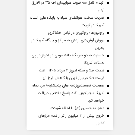
انهدام کامل سه فروند هواپیمای اف ۳۵ در الازرق
اردن
ضربات سخت هوافضای سپاه به پایگاه علی السالم
آمریکا در کویت
باج‌نیوزها؛ باج‌گیری در لباس افشاگری
یورش آرش‌های ارتش به مراکز و پایگاه‌ آمریکا در
بحرین
خسارت به دو خوابگاه دانشجویی در اهواز در پی
حملات آمریکا
قیمت طلا و سکه امروز ۱۱ مرداد ۱۴۰۵ | افت
قیمت طلا در بازار تهران با کاهش نرخ ارز
صفحات نخست‌روزنامه ها‌ی پنجشنبه‌۸ مردادماه
آمریکا ماجراجویی کند پاسخ مقتضی دریافت
خواهد کرد
عشق به حسین (ع) تا لحظه شهادت
خروج بیش از ۳ میلیون زائر از تمام مرز‌های
کشور