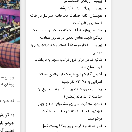
ببینید | رازهای خشکسالی
ببینید | پهپادی به اندازه پشه
عربستان: کلیه اقدامات یک‌جانبه اسرائیل در خاک
فلسطین باطل است
«شوق پرواز» به آنتن شبکه نمایش رسید؛ روایت
زندگی شهید عباس بابایی در سالروز شهادت
ببینید | انفجار در منطقۀ صنعتی و بندر«جبل‌علی»
در دبی
شائبه تلاش برای ترور ترامپ منجر به بازداشت
فرد مسلح شد
آخرین آمار شهدای غزه؛ شمار قربانیان حملات
رییس فدرا
اسرائیل به ۷۳۳۸۱ نفر رسید
پوشان این
یکی از تکان‌دهنده‌ترین عکس‌های تاریخ؛ رد
جنایت تا ابد ماند (عکس)
کد خبر: ۱۴۲۳۶۱۲
تمدید معافیت سربازی مشمولان سه و چهار
فرزندی تا پایان ۱۴۰۷؛ شرایط و نحوه ثبت
به گزارش
درخواست
آخر هفته چه فیلمی ببینیم؟ فهرست کامل
تعلیق آن