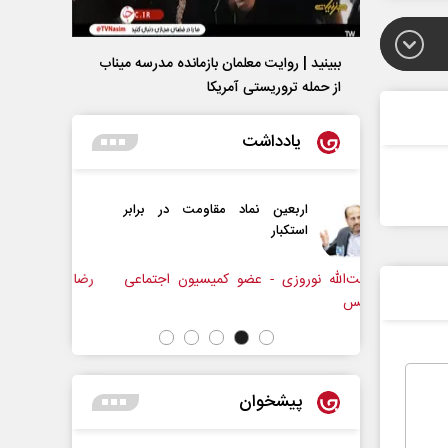
ببینید | روایت معلمان بازمانده مدرسه میناب
از حمله تروریستی آمریکا
یادداشت
 نماد مقاومت در برابر
از باتلاق انرژی تا بن‌بست ترامپ
- عضو کمیسیون اجتماعی
رضا سپهوند - سخنگوی کمیسیون انرژی مجلس
پیشخوان