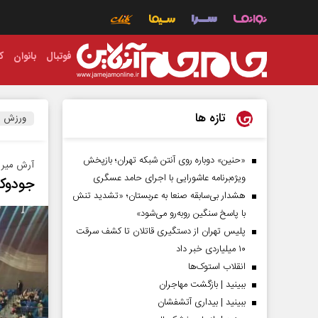
فوتبال
بانوان
ک
تازه ها
ورزش
«حنین» دوباره روی آنتن شبکه تهران؛ بازپخش
آرش میر ا
ویژه‌برنامه عاشورایی با اجرای حامد عسگری
جودوکا
هشدار بی‌سابقه صنعا به عربستان؛ «تشدید تنش
با پاسخ سنگین روبه‌رو می‌شود»
پلیس تهران از دستگیری قاتلان تا کشف سرقت
۱۰ میلیاردی خبر داد
انقلاب استوک‌ها
ببینید | بازگشت مهاجران
ببینید | بیداری آتشفشان