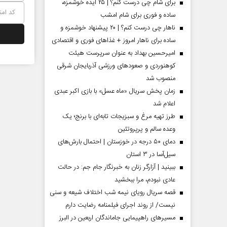
برای شام چی درست کنم؟ | ۲۵ ایده خوشمزه،
ساده و فوری برای شام امشب
ناهار چی درست کنم؟ | ۲۰ پیشنهاد خوشمزه و
ساده برای ناهار امروز + غذاهای فوری و اقتصادی
امیرحسین بهداد به عنوان سرپرست هیئت
کوهنوردی و صعودهای ورزشی آذربایجان شرقی
منصوب شد
زمان پخش سریال «ماه عسل» با بازی اکبر عبدی
اعلام شد
طرز تهیه مرغ و سبزیجات تابه‌ای با برنج؛ یک
وعده سالم و پرپروتئین
 مردادماه
صفحات نخست روزنامه ها‌ی یکشنبه ۴ مردادماه
صفحات 
دمای ۵۰ درجه در خوزستان | احتمال بارش‌های
سیل‌آسا در ۳ استان
ببینید | آزارگر زنان به خبرنگار جام جم: در حالت
عادی نبودم، مرا ببخشید
قصه سریال رویای نیمه شب اختلاف شیعه و سنی
نیست/ از روند اجرای فیلمنامه رضایت دارم
مسیر‌های راهپیمایی جاماندگان اربعین در البرز