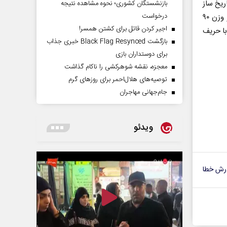
ریخ ساز
بازنشستگان کشوری؛ نحوه مشاهده نتیجه
درخواست
ایران مریم بربط با قزاقستان مسابقه می دهد، او بسیار پرتلاش و با انگیزه است در وزن ۹۰
اجیر کردن قاتل برای کشتن همسر!
با حریف
بازگشت Black Flag Resynced خبری جذاب
برای دوستداران بازی
معجزه، نقشه شوهرکشی را ناکام گذاشت
توصیه‌های هلال‌احمر برای روز‌های گرم
جام‌جهانی مهاجران
ویدئو
رش خطا