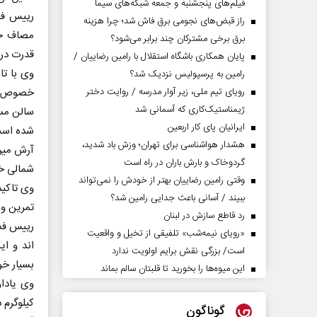
فیلم‌های پنجشنبه و جمعه شبکه‌های سیما
رییس فدر
راز قبض‌های نجومی برق فاش شد؛ چرا هزینه
مصاف حری
برق برخی مشترکان چند برابر می‌شود؟
قدرت در
پایان همکاری باشگاه استقلال با رامین رضاییان /
وی با تا
رامین به پرسپولیس نزدیک شد؟
رویای تیم ملی، زیر آوار مدرسه / روایت دختر
خصوص ، 
ژیمناستیک‌کاری که آسمانی شد
سالن مسا
ایرانیان پای کار اربعین
شده اس
هشدار هواشناسی برای تهران؛ وزش باد شدید،
گردوخاک و بارش باران در راه است
شمالی خ
وقتی رامین رضاییان بهتر از خودش را نمی‌تواند
وی تاکید
ببیند / آسانی باعث جدایی رامین شد؟
تمرین و
رد قاطع سازش در لبنان
«رویای نیمه‌شب» تلفیقی از تخیل و واقعیت
اند و ای
است/ بزرگی نقش برایم اولویت ندارد
بسیار خو
این میوه‌ها را بخورید تا قلبتان سالم بماند
کیلوگرم د
گوناگون