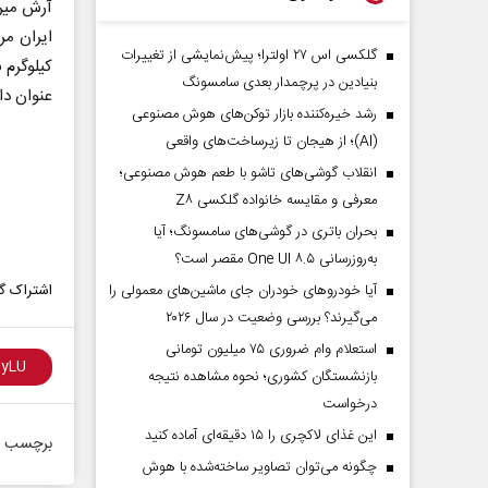
آرش میر 
گلکسی اس ۲۷ اولترا؛ پیش‌نمایشی از تغییرات
کیلوگرم 
بنیادین در پرچمدار بعدی سامسونگ
عنوان دا
رشد خیره‌کننده بازار توکن‌های هوش مصنوعی
(AI)؛ از هیجان تا زیرساخت‌های واقعی
انقلاب گوشی‌های تاشو‌ با طعم هوش مصنوعی؛
معرفی و مقایسه خانواده گلکسی Z۸
بحران باتری در گوشی‌های سامسونگ؛ آیا
به‌روزرسانی One UI ۸.۵ مقصر است؟
آیا خودروهای خودران جای ماشین‌های معمولی را
اشتراک گذ
می‌گیرند؟ بررسی وضعیت در سال ۲۰۲۶
استعلام وام ضروری ۷۵ میلیون تومانی
بازنشستگان کشوری؛ نحوه مشاهده نتیجه
درخواست
این غذای لاکچری را ۱۵ دقیقه‌ای آماده کنید
برچسب ه
چگونه می‌توان تصاویر ساخته‌شده با هوش