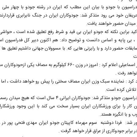
اسیون با جودو با بیان این مطلب که ایران در رشته جودو‌ با چهار ملی
فان خود می رود متذکر شد: جودو‌کاران ایران در جنگ نابرابری قراردارند ،
 میدان حضور خواهند یافت.
کید براین نکته که جودو ایران بی قید و شرط رفع تعلیق شده است ، حواشی
بی پایه و اساس دانست و توضیح داد: هم اکنون دبیر کل فدراسیون اسی
بقات حضور دارد و با رایزنی هایی که. با مسوولان جهانی داشتیم تعلیق ها ک
ت
آرش میر اسماعیلی اعلام کرد : امروز در وزن -۶۶ کیلوگرم به مصاف یکی ازحود
واهد رفت .
 کرد : نماینده سبک وزن ایران مصاف سختی را پیش رو خواهد داشت ، اما ا
 تلاش کرده است.
رییس فدراسیون جودو متذکر شد: جودوکاران ایرانی ۴ سال است که هیچ 
ن کار را برای ورزشکاران ایران بسیار سخت می کند با این وجود ورزشکارا
ب و با انگیزه هستد.
ر برابر جودو‌کاری از عراق قرار خواهد گرفت .