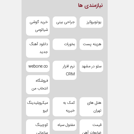
نیازمندی ها
یوتوبروکرز
جراحی بینی
خرید گوشی
شیائومی
هزینه پست
بخورات
دانلود آهنگ
جدید
سئو در مشهد
نرم افزار
webone.co
CRM
فروشگاه
انتخاب من
هتل های
کمک به
میکروبلیدینگ
تهران
خیریه
ابرو
قیمت
مفتول سیاه
کوچینگ
ضایعات آهن
سازمانی