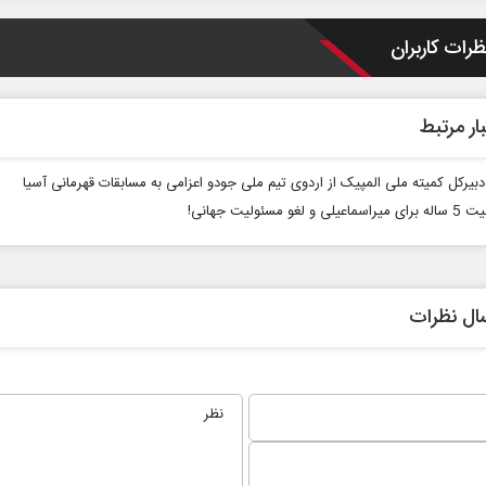
ظرات کاربران
ار مرتبط
 دبیرکل کمیته ملی المپیک از اردوی تیم ملی جودو اعزامی به مسابقات قهرمانی آسیا
 و لغو مسئولیت جهانی!
ای
مدیریت ایرانی بر شناور‌های مضر
اربعین
در تنگه هرمز
استکبار‌
دکتر حسن عابدینی - معاون سیاسی سازمان
رحمت‌الله نوروزی 
ال نظرات
صداوسیما
مجلس