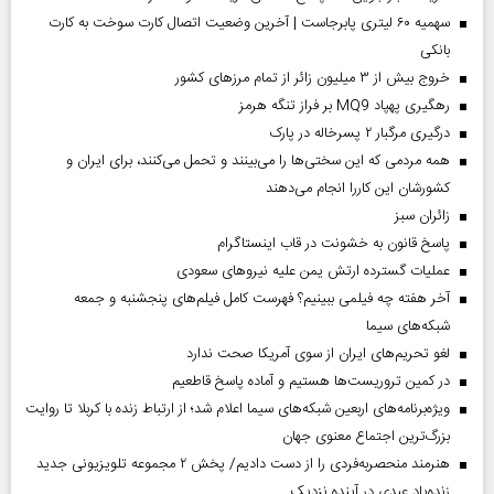
سهمیه ۶۰ لیتری پابرجاست | آخرین وضعیت اتصال کارت سوخت به کارت
بانکی
خروج بیش از ۳ میلیون زائر از تمام مرز‌های کشور
رهگیری پهپاد MQ9 بر فراز تنگه هرمز
درگیری مرگبار ۲ پسرخاله در پارک
همه مردمی که این سختی‌ها را می‌بینند و تحمل می‌کنند، برای ایران و
کشورشان این کاررا انجام می‌دهند
‌زائران سبز
پاسخ قانون به خشونت در قاب اینستاگرام
عملیات گسترده ارتش یمن علیه نیروهای سعودی
آخر هفته چه فیلمی ببینیم؟ فهرست کامل فیلم‌های پنجشنبه و جمعه
شبکه‌های سیما
لغو تحریم‌های ایران از سوی آمریکا صحت ندارد
در کمین تروریست‌ها هستیم و آماده پاسخ قاطعیم
ویژه‌برنامه‌های اربعین شبکه‌های سیما اعلام شد؛ از ارتباط زنده با کربلا تا روایت
بزرگ‌ترین اجتماع معنوی جهان
هنرمند منحصر‌به‌فردی را از دست دادیم/ پخش ۲ مجموعه تلویزیونی جدید
زنده‌یاد عبدی در آینده نزدیک