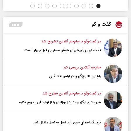
گفت و گو
در گفت‌و‌گو با جام‌جم آنلاین تشریح شد
فاصله ایران با پیشرو‌ان هوش مصنوعی قابل جبران است
جام‌جم آنلاین بررسی کرد
باج‌نیوزها؛ باج‌گیری در لباس افشاگری
در گفت‌و‌گو با جام‌جم آنلاین مطرح شد
شیر مادر جایگزین ندارد | نوزادان را از فواید آن محروم نکنیم
فرهنگ اهدای خون باید نسل به نسل منتقل شود