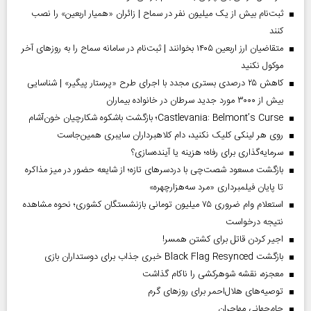
ثبت‌نام بیش از یک میلیون نفر در سماح | زائران «همیار اربعین» را نصب
کنند
متقاضیان ارز اربعین ۱۴۰۵ بخوانند | ثبت‌نام در سامانه سماح را به روز‌های آخر
موکول نکنید
کاهش ۲۵ درصدی بستری مجدد با اجرای طرح «پرستار پیگیر» | شناسایی
بیش از ۳۰۰۰ مورد جدید سرطان در خانواده بیماران
Castlevania: Belmont’s Curse؛ بازگشت باشکوه شکارچیان خون‌آشام
روی هر لینکی کلیک نکنید، دام کلاهبرداران سایبری همین‌جاست
سرمایه‌گذاری برای رفاه؛ هزینه یا آینده‌سازی؟
بازگشت مسعود شصت‌چی با دردسر‌های تازه؛ از شایعه حضور در میز مذاکره
تا پایان فیلمبرداری «مرد سه‌هزارچهره»
استعلام وام ضروری ۷۵ میلیون تومانی بازنشستگان کشوری؛ نحوه مشاهده
نتیجه درخواست
اجیر کردن قاتل برای کشتن همسر!
بازگشت Black Flag Resynced خبری جذاب برای دوستداران بازی
معجزه، نقشه شوهرکشی را ناکام گذاشت
توصیه‌های هلال‌احمر برای روز‌های گرم
جام‌جهانی مهاجران