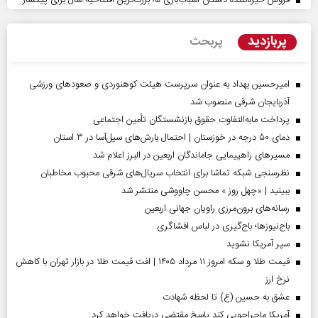
پربازدید
پربحث
امیرحسین بهداد به عنوان سرپرست هیئت کوهنوردی و صعودهای ورزشی
آذربایجان شرقی منصوب شد
پرداخت مابه‌التفاوت حقوق بازنشستگان تأمین اجتماعی
دمای ۵۰ درجه در خوزستان | احتمال بارش‌های سیل‌آسا در ۳ استان
مسیر‌های راهپیمایی جاماندگان اربعین در البرز اعلام شد
نظرسنجی شبکه تماشا برای انتخاب سریال‌های شرقی محبوب مخاطبان
ببینید | «چهل روز » محسن چاووشی منتشر شد
رسانه‌های برون‌مرزی راویان جهانی اربعین
باج‌نیوزها؛ باج‌گیری در لباس افشاگری
سپر آمریکا نشوید
قیمت طلا و سکه امروز ۱۱ مرداد ۱۴۰۵ | افت قیمت طلا در بازار تهران با کاهش
نرخ ارز
عشق به حسین (ع) تا لحظه شهادت
آمریکا ماجراجویی کند پاسخ مقتضی دریافت خواهد کرد