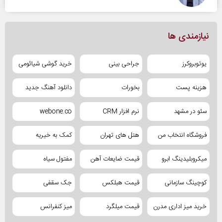
نیازمندی ها
یوتوبروکرز
جراحی بینی
خرید گوشی شیائومی
هزینه پست
بخورات
دانلود آهنگ جدید
سئو در مشهد
نرم افزار CRM
webone.co
فروشگاه انتخاب من
هتل های تهران
کمک به خیریه
میکروبلیدینگ ابرو
قیمت ضایعات آهن
مفتول سیاه
کوچینگ سازمانی
قیمت هبلکس
جک سقفی
خرید میز اداری مدرن
قیمت میلگرد
میز کنفرانس