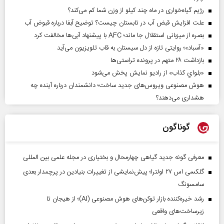
رژیم گیاه‌خواری در ماه چند کیلو از وزن شما کم می‌کند؟
علت افزایش قبض آب در تابستان چیست؟ توضیح آبفا درباره قبوض آب
بصره از میزبانی استقلال جا ماند؛ AFC با پیشنهاد آبی‌ها مخالفت کرد
«آسباد»؛ روایتی تازه از دل سیستان به قاب تلویزیون می‌آید
بازداشت ۲۸ متهم در پرونده تراستی‌ها
«بلواي کذاب» از رادیو نمایش پخش می‌شود
هوش مصنوعی ویروس‌های جدید ساخت؛ دانشمندان درباره آینده چه
هشداری می‌دهند؟
گوناگون
معرفی گونه جدید گیاهی چهارمحال و بختیاری در مجله علمی بین المللی
گلکسی اس ۲۷ اولترا؛ پیش‌نمایشی از تغییرات بنیادین در پرچمدار بعدی
سامسونگ
رشد خیره‌کننده بازار توکن‌های هوش مصنوعی (AI)؛ از هیجان تا
زیرساخت‌های واقعی