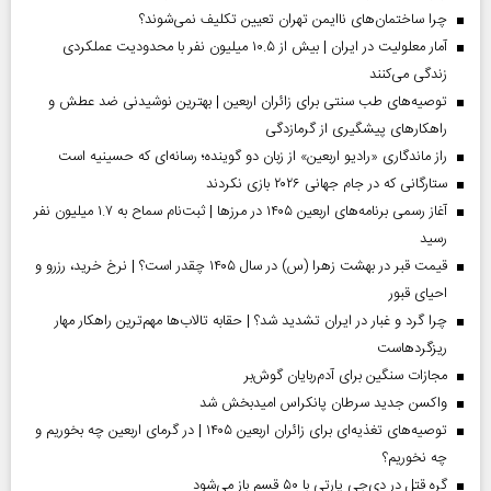
چرا ساختمان‌های ناایمن تهران تعیین تکلیف نمی‌شوند؟
آمار معلولیت در ایران | بیش از ۱۰.۵ میلیون نفر با محدودیت عملکردی
زندگی می‌کنند
توصیه‌های طب سنتی برای زائران اربعین | بهترین نوشیدنی ضد عطش و
راهکارهای پیشگیری از گرمازدگی
راز ماندگاری «رادیو اربعین» از زبان دو گوینده؛ رسانه‌ای که حسینیه است
ستارگانی که در جام جهانی ۲۰۲۶ بازی نکردند
آغاز رسمی برنامه‌های اربعین ۱۴۰۵ در مرز‌ها | ثبت‌نام سماح به ۱.۷ میلیون نفر
رسید
قیمت قبر در بهشت زهرا (س) در سال ۱۴۰۵ چقدر است؟ | نرخ خرید، رزرو و
احیای قبور
چرا گرد و غبار در ایران تشدید شد؟ | حقابه تالاب‌ها مهم‌ترین راهکار مهار
ریزگردهاست
مجازات سنگین برای آدم‌ربایان گوش‌بر
واکسن جدید سرطان پانکراس امیدبخش شد
توصیه‌های تغذیه‌ای برای زائران اربعین ۱۴۰۵ | در گرمای اربعین چه بخوریم و
چه نخوریم؟
گره قتل در دی‌جی پارتی با ۵۰ قسم باز می‌شود