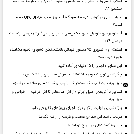
انقلاب گوشی‌های تاشو‌ با طعم هوش مصنوعی؛ معرفی و مقایسه خانواده
گلکسی Z۸
بحران باتری در گوشی‌های سامسونگ؛ آیا به‌روزرسانی One UI ۸.۵ مقصر
است؟
آیا خودروهای خودران جای ماشین‌های معمولی را می‌گیرند؟ بررسی وضعیت
در سال ۲۰۲۶
استعلام وام ضروری ۷۵ میلیون تومانی بازنشستگان کشوری؛ نحوه مشاهده
نتیجه درخواست
این غذای لاکچری را ۱۵ دقیقه‌ای آماده کنید
چگونه می‌توان تصاویر ساخته‌شده با هوش مصنوعی را تشخیص داد؟
طرز تهیه تارت فلپ‌جک توت‌فرنگی با پنیر ریکوتا؛ دسری ساده و خوشمزه
آشنایی با آش‌های اصیل ایرانی؛ از آش عباسعلی تا آش ترخینه + خواص و
طرز تهیه
پارک شیرین قابلیت‌ بالایی برای اجرای پروژهای تفریحی دارد
مراقب باشید این بیماری عجیب و غریب را از کنه نگیرید!
خاوران؛ گمشده‌ای در تاریخ کرمانشاه
فروش خیره‌کننده داستان اسباب‌بازی ۵؛ بزرگ‌ترین افتتاحیه سال برای پیکسار