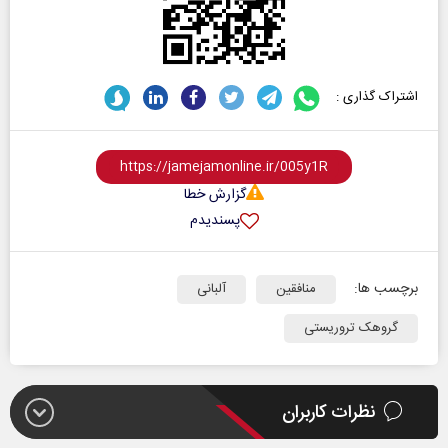
اشتراک گذاری :
گزارش خطا
پسندیدم
برچسب ها:
منافقین
آلبانی
گروهک تروریستی
نظرات کاربران