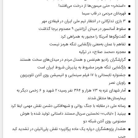
«استخر»‌‌؛ حتی میمون‌ها از درخت می‌افتند!
قهرمانان مردمی در قاب سیما
۳ بازی تدارکاتی در انتظار تیم ملی ایران در فیفادی مهر
سقوط آسانسور در میدان آرژانتین ۹ مصدوم برجا گذاشت
گفت‌وگوها آمریکا را مجبور به همراهی کرد
تفاهم با عمان به‌معنی بازگشایی تنگه هرمز نیست
معجزه «محمد صلاح» در ترکیه
گزارشگران رادیو هم‌نفس و همدل مردم در میدان‌های سخت هستند
بازگشایی تنگه هرمز مشروط به پذیرش شروط ایران است
جشنواره تابستانی با ۱۷ فیلم سینمایی و انیمیشن روی آنتن تلویزیون
راویان نصر
آمار شهدای غزه به ۷۳ هزار و ۳۸۴ نفر رسید؛ ۲ شهید و ۶ زخمی دیگر به
بیمارستان‌ها منتقل شدند
رسانه ملی در مقابله با جنگ روانی و شبهه‌افکنی دشمن نقش مهمی ایفا کرد
ببینید | «لبالب»؛ نخستین سریال مستند داستانی تولید شده با هوش
مصنوعی روی آنتن شبکه دو
هشدار پژوهشگران درباره یک ماده پرکاربرد؛ نقش پلی‌اتیلن در تشدید کبد
چرب