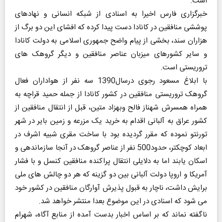
است.
خبرگزاری فارس اخیرا به اسنادی از شبکه انسانی و نهادهای
پوششی منافقین در کانادا دست پیدا کرده که افشای این دو برگ از
هزاران سند، بخشی از پیام واضح جمهوری اسلامی به دولت کانادا
و سایر کشورهای میزبان عناصر منافقین و دیگر گروهک های
تروریستی است.
با ابلاغ مسعود رجوی درسال1390 سه نفر از هواداران فعال
گروهک تروریستی منافقین در کشور کانادا از جمله حمید قراچه به
همراه همسرش شهناز فالح وبهزاد متین، قبل از انتقال منافقین از
کشور عراق به آلبانی اقدام به خرید یک مزرعه و زمین بایر در شهر
تورنتو نموده که مقرر گردیده بود با ساخت مقری شبیه اشرف در
ابعاد کوچکتر، حدود500 نفر از عناصر گروهک در آنجا سازماندهی و
اسکان یابند اما به دلایلی انتقال پراکنده منافقین کنسل و با فشار
آمریکا و اروپا دولت آلبانی بین دو گزینه که هر دو چالش های ملی
برایش داشت، ناچار به قبول پذیرش آوارگان منافقین در کشور خود
می شود که اسنادی در این موضوع بعدا منتشر خواهد شد.
ناگفته نماند که بر اساس اخبار بدست آمده از منابع آگاه، شهرام