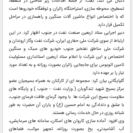
دنبال می کند، گفت: از جمله اقدامات زیر ساختی در منطقه،
تسطیح، محوطه سازی، استراحتگاه زائران و توقفگاه خودروها است
که با اختصاص انواع ماشین آلات سنگین و راهسازی در مراحل
تکمیل قرار دارد.
دبیر اجرایی ستاد اربعین صنعت نفت در جنوب اظهار کرد: در این
ارتباط از سوی شرکت ملی حفاری ایران، شرکت نفت وگاز اروندان و
شرکت ملی مناطق نفتخیز جنوب خودرو های سبک و سنگین
اختصاص و این شرکت با اعلام ستاد اربعین استانداری مسئولیت
تامین اتوبوس برای جابجایی زائران بصورت روزانه و به تعداد مورد
نیاز را بر عهده دارد.
گلپایگانی بیان کرد: مجموعه ای از کارکنان به همراه بسیجیان عضو
مرکز بسیج شهید تندگویان ( وزارت نفت – جنوب ) و پایگاه های
مقاومت بسیج این شرکت ها با وجود گرمای طاقت فرسای جنوب،
با عشق و دلدادگی به امام حسین (ع) و یاران آن حضرت به طور
شبانه روزی در حال خدمات رسانی هستند.
وی افزود: آماده سازی کاروان های اسکان، سامانه های سرمایشی،
آب آشامیدنی، یخ بصورت روزانه، تجهیز موکب، فضاهای