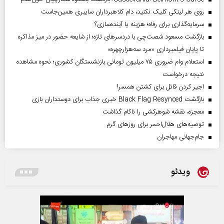
روی هر لینکی کلیک نکنید، دام کلاهبرداران سایبری همین‌جاست
سرمایه‌گذاری برای رفاه؛ هزینه یا آینده‌سازی؟
بازگشت مسعود شصت‌چی با دردسر‌های تازه؛ از شایعه حضور در میز مذاکره
تا پایان فیلمبرداری «مرد سه‌هزارچهره»
استعلام وام ضروری ۷۵ میلیون تومانی بازنشستگان کشوری؛ نحوه مشاهده
نتیجه درخواست
اجیر کردن قاتل برای کشتن همسر!
بازگشت Black Flag Resynced خبری جذاب برای دوستداران بازی
معجزه، نقشه شوهرکشی را ناکام گذاشت
توصیه‌های هلال‌احمر برای روز‌های گرم
جام‌جهانی مهاجران
ویدئو