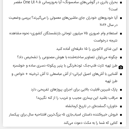
بحران باتری در گوشی‌های سامسونگ؛ آیا به‌روزرسانی One UI ۸.۵ مقصر
است؟
آیا خودروهای خودران جای ماشین‌های معمولی را می‌گیرند؟ بررسی وضعیت
در سال ۲۰۲۶
استعلام وام ضروری ۷۵ میلیون تومانی بازنشستگان کشوری؛ نحوه مشاهده
نتیجه درخواست
این غذای لاکچری را ۱۵ دقیقه‌ای آماده کنید
چگونه می‌توان تصاویر ساخته‌شده با هوش مصنوعی را تشخیص داد؟
طرز تهیه تارت فلپ‌جک توت‌فرنگی با پنیر ریکوتا؛ دسری ساده و خوشمزه
آشنایی با آش‌های اصیل ایرانی؛ از آش عباسعلی تا آش ترخینه + خواص و
طرز تهیه
پارک شیرین قابلیت‌ بالایی برای اجرای پروژهای تفریحی دارد
مراقب باشید این بیماری عجیب و غریب را از کنه نگیرید!
خاوران؛ گمشده‌ای در تاریخ کرمانشاه
فروش خیره‌کننده داستان اسباب‌بازی ۵؛ بزرگ‌ترین افتتاحیه سال برای پیکسار
کتابی که شما را به مکث دعوت می‌کند