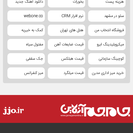
هزینه پست
بخورات
دانلود آهنگ جدید
سئو در مشهد
نرم افزار CRM
webone.co
فروشگاه انتخاب من
هتل های تهران
کمک به خیریه
میکروبلیدینگ ابرو
قیمت ضایعات آهن
مفتول سیاه
کوچینگ سازمانی
قیمت هبلکس
جک سقفی
خرید میز اداری مدرن
قیمت میلگرد
میز کنفرانس