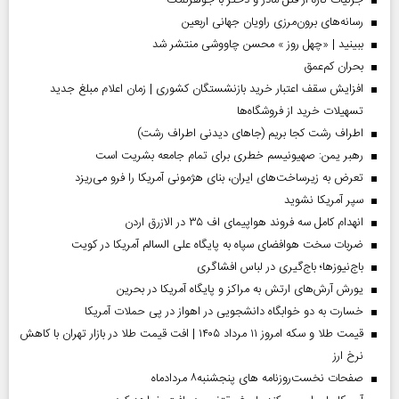
جزئیات تازه از قتل مادر و دختر با جوهرنمک
رسانه‌های برون‌مرزی راویان جهانی اربعین
ببینید | «چهل روز » محسن چاووشی منتشر شد
بحران کم‌عمق
افزایش سقف اعتبار خرید بازنشستگان کشوری | زمان اعلام مبلغ جدید
تسهیلات خرید از فروشگاه‌ها
اطراف رشت کجا بریم (جاهای دیدنی اطراف رشت)
رهبر یمن: صهیونیسم خطری برای تمام جامعه بشریت است
تعرض به زیرساخت‌های ایران، بنای هژمونی آمریکا را فرو می‌ریزد
سپر آمریکا نشوید
انهدام کامل سه فروند هواپیمای اف ۳۵ در الازرق اردن
ضربات سخت هوافضای سپاه به پایگاه علی السالم آمریکا در کویت
باج‌نیوزها؛ باج‌گیری در لباس افشاگری
یورش آرش‌های ارتش به مراکز و پایگاه‌ آمریکا در بحرین
خسارت به دو خوابگاه دانشجویی در اهواز در پی حملات آمریکا
قیمت طلا و سکه امروز ۱۱ مرداد ۱۴۰۵ | افت قیمت طلا در بازار تهران با کاهش
نرخ ارز
صفحات نخست‌روزنامه ها‌ی پنجشنبه‌۸ مردادماه