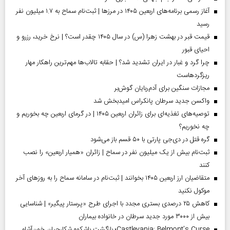
آغاز رسمی برنامه‌های اربعین ۱۴۰۵ در مرز‌ها | ثبت‌نام سماح به ۱.۷ میلیون نفر
رسید
قیمت قبر در بهشت زهرا (س) در سال ۱۴۰۵ چقدر است؟ | نرخ خرید، رزرو و
احیای قبور
چرا گرد و غبار در ایران تشدید شد؟ | حقابه تالاب‌ها مهم‌ترین راهکار مهار
ریزگردهاست
مجازات سنگین برای آدم‌ربایان گوش‌بر
واکسن جدید سرطان پانکراس امیدبخش شد
توصیه‌های تغذیه‌ای برای زائران اربعین ۱۴۰۵ | در گرمای اربعین چه بخوریم و
چه نخوریم؟
گره قتل در دی‌جی پارتی با ۵۰ قسم باز می‌شود
ثبت‌نام بیش از یک میلیون نفر در سماح | زائران «همیار اربعین» را نصب
کنند
متقاضیان ارز اربعین ۱۴۰۵ بخوانند | ثبت‌نام در سامانه سماح را به روز‌های آخر
موکول نکنید
کاهش ۲۵ درصدی بستری مجدد با اجرای طرح «پرستار پیگیر» | شناسایی
بیش از ۳۰۰۰ مورد جدید سرطان در خانواده بیماران
Castlevania: Belmont’s Curse؛ بازگشت باشکوه شکارچیان خون‌آشام