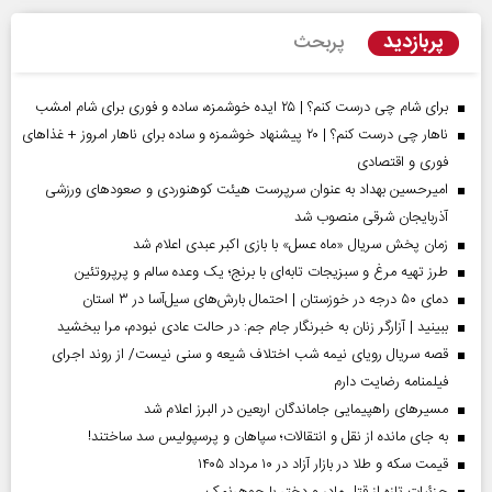
پربازدید
پربحث
برای شام چی درست کنم؟ | ۲۵ ایده خوشمزه، ساده و فوری برای شام امشب
ناهار چی درست کنم؟ | ۲۰ پیشنهاد خوشمزه و ساده برای ناهار امروز + غذاهای
فوری و اقتصادی
امیرحسین بهداد به عنوان سرپرست هیئت کوهنوردی و صعودهای ورزشی
آذربایجان شرقی منصوب شد
زمان پخش سریال «ماه عسل» با بازی اکبر عبدی اعلام شد
طرز تهیه مرغ و سبزیجات تابه‌ای با برنج؛ یک وعده سالم و پرپروتئین
دمای ۵۰ درجه در خوزستان | احتمال بارش‌های سیل‌آسا در ۳ استان
ببینید | آزارگر زنان به خبرنگار جام جم: در حالت عادی نبودم، مرا ببخشید
قصه سریال رویای نیمه شب اختلاف شیعه و سنی نیست/ از روند اجرای
فیلمنامه رضایت دارم
مسیر‌های راهپیمایی جاماندگان اربعین در البرز اعلام شد
به جای مانده از نقل و انتقالات؛ سپاهان و پرسپولیس سد ساختند!
قیمت سکه و طلا در بازار آزاد در ۱۰ مرداد ۱۴۰۵