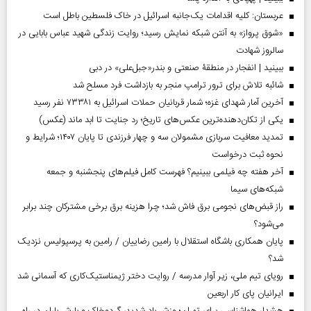
عربستان: کلیه اقدامات یک‌جانبه اسرائیل در خاک فلسطین باطل است
«شوق پرواز» به آنتن شبکه نمایش رسید؛ روایت زندگی شهید عباس بابایی در
سالروز شهادت
ببینید | انفجار در منطقۀ صنعتی و بندر«جبل‌علی» در دبی
شائبه تلاش برای ترور ترامپ منجر به بازداشت فرد مسلح شد
آخرین آمار شهدای غزه؛ شمار قربانیان حملات اسرائیل به ۷۳۳۸۱ نفر رسید
یکی از تکان‌دهنده‌ترین عکس‌های تاریخ؛ رد جنایت تا ابد ماند (عکس)
تمدید معافیت سربازی مشمولان سه و چهار فرزندی تا پایان ۱۴۰۷؛ شرایط و
نحوه ثبت درخواست
آخر هفته چه فیلمی ببینیم؟ فهرست کامل فیلم‌های پنجشنبه و جمعه
شبکه‌های سیما
راز قبض‌های نجومی برق فاش شد؛ چرا هزینه برق برخی مشترکان چند برابر
می‌شود؟
پایان همکاری باشگاه استقلال با رامین رضاییان / رامین به پرسپولیس نزدیک
شد؟
رویای تیم ملی، زیر آوار مدرسه / روایت دختر ژیمناستیک‌کاری که آسمانی شد
ایرانیان پای کار اربعین