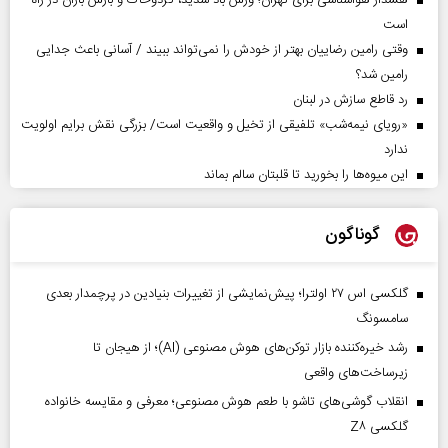
هشدار هواشناسی برای تهران؛ وزش باد شدید، گردوخاک و بارش باران در راه
است
وقتی رامین رضاییان بهتر از خودش را نمی‌تواند ببیند / آسانی باعث جدایی
رامین شد؟
رد قاطع سازش در لبنان
«رویای نیمه‌شب» تلفیقی از تخیل و واقعیت است/ بزرگی نقش برایم اولویت
ندارد
این میوه‌ها را بخورید تا قلبتان سالم بماند
گوناگون
گلکسی اس ۲۷ اولترا؛ پیش‌نمایشی از تغییرات بنیادین در پرچمدار بعدی
سامسونگ
رشد خیره‌کننده بازار توکن‌های هوش مصنوعی (AI)؛ از هیجان تا
زیرساخت‌های واقعی
انقلاب گوشی‌های تاشو‌ با طعم هوش مصنوعی؛ معرفی و مقایسه خانواده
گلکسی Z۸