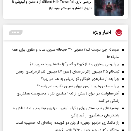
بررسی بازی Silent Hill: Townfall؛ از داستان و گیم‌پلی تا
تاریخ انتشار و سیستم مورد نیاز
اخبار ویژه
صبحانه چی درست کنم؟ معرفی ۳۰ صبحانه سریع، سالم و مقوی برای همه
سلیقه‌ها
چرا برخی بیماران بعد از کرونا و آنفلوآنزا ماه‌ها بهبود نمی‌یابند؟
ثبت‌نام ۲.۵ میلیون زائر در سماح | عبور ۱.۷ میلیون نفر از مرز‌های اربعین
چرا بعد از سفرهای طولانی گوارش‌تان به هم می‌ریزد؟
چرا ساختمان‌های ناایمن تهران تعیین تکلیف نمی‌شوند؟
آمار معلولیت در ایران | بیش از ۱۰.۵ میلیون نفر با محدودیت عملکردی
زندگی می‌کنند
توصیه‌های طب سنتی برای زائران اربعین | بهترین نوشیدنی ضد عطش و
راهکارهای پیشگیری از گرمازدگی
راز ماندگاری «رادیو اربعین» از زبان دو گوینده؛ رسانه‌ای که حسینیه است
ستارگانی که در جام جهانی ۲۰۲۶ بازی نکردند