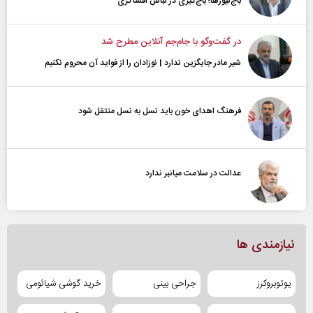
باج‌نیوزها؛ باج‌گیری در لباس افشاگری
در گفت‌و‌گو با جام‌جم آنلاین مطرح شد
شیر مادر جایگزین ندارد | نوزادان را از فواید آن محروم نکنیم
فرهنگ اهدای خون باید نسل به نسل منتقل شود
عدالت در سلامت میانبر ندارد
نیازمندی ها
یوتوبروکرز
جراحی بینی
خرید گوشی شیائومی