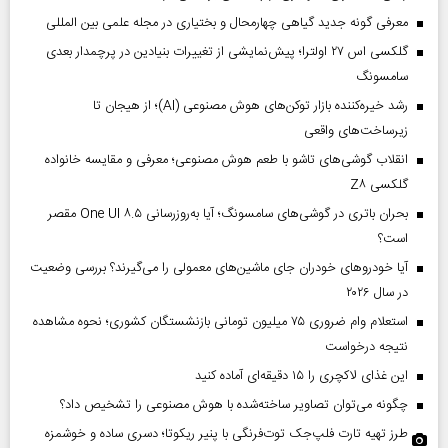
معرفی گونه جدید گیاهی چهارمحال و بختیاری در مجله علمی بین المللی
گلکسی اس ۲۷ اولترا؛ پیش‌نمایشی از تغییرات بنیادین در پرچمدار بعدی
سامسونگ
رشد خیره‌کننده بازار توکن‌های هوش مصنوعی (AI)؛ از هیجان تا
زیرساخت‌های واقعی
انقلاب گوشی‌های تاشو‌ با طعم هوش مصنوعی؛ معرفی و مقایسه خانواده
گلکسی Z۸
بحران باتری در گوشی‌های سامسونگ؛ آیا به‌روزرسانی One UI ۸.۵ مقصر
است؟
آیا خودروهای خودران جای ماشین‌های معمولی را می‌گیرند؟ بررسی وضعیت
در سال ۲۰۲۶
استعلام وام ضروری ۷۵ میلیون تومانی بازنشستگان کشوری؛ نحوه مشاهده
نتیجه درخواست
این غذای لاکچری را ۱۵ دقیقه‌ای آماده کنید
چگونه می‌توان تصاویر ساخته‌شده با هوش مصنوعی را تشخیص داد؟
طرز تهیه تارت فلپ‌جک توت‌فرنگی با پنیر ریکوتا؛ دسری ساده و خوشمزه