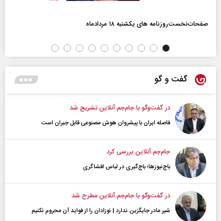
صفحات‌نخست‌روزنامه ها‌ی یکشنبه ۱۸ مردادماه
گفت و گو
در گفت‌و‌گو با جام‌جم آنلاین تشریح شد
فاصله ایران با پیشرو‌ان هوش مصنوعی قابل جبران است
جام‌جم آنلاین بررسی کرد
باج‌نیوزها؛ باج‌گیری در لباس افشاگری
در گفت‌و‌گو با جام‌جم آنلاین مطرح شد
شیر مادر جایگزین ندارد | نوزادان را از فواید آن محروم نکنیم