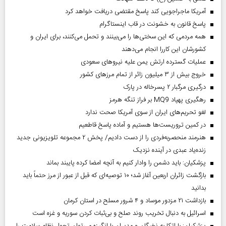
آمریکا ماجراجویی کند پاسخ مقتضی دریافت خواهد کرد
پاسخ قانون به خشونت در قاب اینستاگرام
همه مردمی که این سختی‌ها را می‌بینند و تحمل می‌کنند، برای ایران و
کشورشان این کاررا انجام می‌دهند
عملیات گسترده ارتش یمن علیه نیروهای سعودی
خروج بیش از ۳ میلیون زائر از تمام مرز‌های کشور
درگیری مرگبار ۲ پسرخاله در پارک
رهگیری پهپاد MQ9 بر فراز تنگه هرمز
لغو تحریم‌های ایران از سوی آمریکا صحت ندارد
در کمین تروریست‌ها هستیم و آماده پاسخ قاطعیم
هنرمند منحصر‌به‌فردی را از دست دادیم/ پخش ۲ مجموعه تلویزیونی جدید
زنده‌یاد عبدی در آینده نزدیک
پزشکیان: باید دشمن را وادار کنیم به آنچه امضا کرده پایبند بماند
بازگشت زائران اربعین آغاز شد؛ ۱۰ توصیه‌ای که قبل از عبور از مرز حتماً باید
بدانید
بازداشت ۲۱ مزدور موساد و ۴ شرور مسلح در استان کرمان
اسرائیل به دنبال تخریب روند صلح و بی‌ثبات کردن سوریه و غزه است
پزشکیان: با اتکا به نخبگان و مدیران با انگیزه می‌توان تحول نظام سلامت را