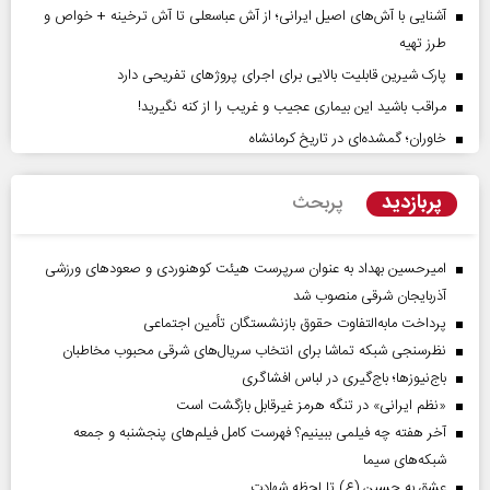
آشنایی با آش‌های اصیل ایرانی؛ از آش عباسعلی تا آش ترخینه + خواص و
طرز تهیه
پارک شیرین قابلیت‌ بالایی برای اجرای پروژهای تفریحی دارد
مراقب باشید این بیماری عجیب و غریب را از کنه نگیرید!
خاوران؛ گمشده‌ای در تاریخ کرمانشاه
پربازدید
پربحث
امیرحسین بهداد به عنوان سرپرست هیئت کوهنوردی و صعودهای ورزشی
آذربایجان شرقی منصوب شد
پرداخت مابه‌التفاوت حقوق بازنشستگان تأمین اجتماعی
نظرسنجی شبکه تماشا برای انتخاب سریال‌های شرقی محبوب مخاطبان
باج‌نیوزها؛ باج‌گیری در لباس افشاگری
«نظم ایرانی» در تنگه هرمز غیرقابل بازگشت است
آخر هفته چه فیلمی ببینیم؟ فهرست کامل فیلم‌های پنجشنبه و جمعه
شبکه‌های سیما
عشق به حسین (ع) تا لحظه شهادت