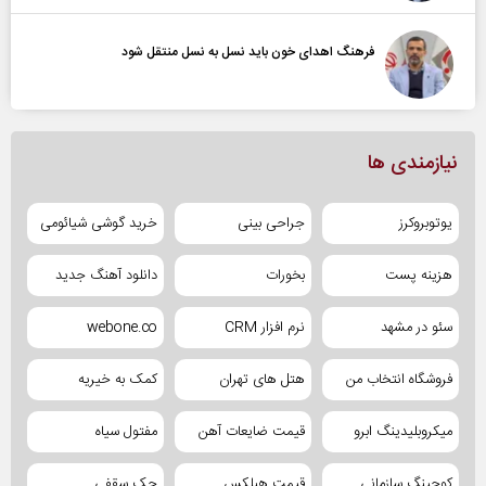
فرهنگ اهدای خون باید نسل به نسل منتقل شود
نیازمندی ها
یوتوبروکرز
جراحی بینی
خرید گوشی شیائومی
هزینه پست
بخورات
دانلود آهنگ جدید
سئو در مشهد
نرم افزار CRM
webone.co
فروشگاه انتخاب من
هتل های تهران
کمک به خیریه
میکروبلیدینگ ابرو
قیمت ضایعات آهن
مفتول سیاه
کوچینگ سازمانی
قیمت هبلکس
جک سقفی