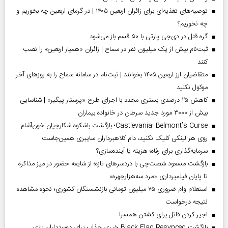
توصیه‌های تغذیه‌ای برای زائران اربعین ۱۴۰۵ | در گرمای اربعین چه بخوریم و
چه نخوریم؟
گره قتل در دی‌جی پارتی با ۵۰ قسم باز می‌شود
ثبت‌نام بیش از یک میلیون نفر در سماح | زائران «همیار اربعین» را نصب
کنند
متقاضیان ارز اربعین ۱۴۰۵ بخوانند | ثبت‌نام در سامانه سماح را به روز‌های آخر
موکول نکنید
کاهش ۲۵ درصدی بستری مجدد با اجرای طرح «پرستار پیگیر» | شناسایی
بیش از ۳۰۰۰ مورد جدید سرطان در خانواده بیماران
Castlevania: Belmont’s Curse؛ بازگشت باشکوه شکارچیان خون‌آشام
روی هر لینکی کلیک نکنید، دام کلاهبرداران سایبری همین‌جاست
سرمایه‌گذاری برای رفاه؛ هزینه یا آینده‌سازی؟
بازگشت مسعود شصت‌چی با دردسر‌های تازه؛ از شایعه حضور در میز مذاکره
تا پایان فیلمبرداری «مرد سه‌هزارچهره»
استعلام وام ضروری ۷۵ میلیون تومانی بازنشستگان کشوری؛ نحوه مشاهده
نتیجه درخواست
اجیر کردن قاتل برای کشتن همسر!
بازگشت Black Flag Resynced خبری جذاب برای دوستداران بازی