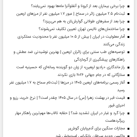
چرا برخی بیماران بعد از کرونا و آنفلوآنزا ماه‌ها بهبود نمی‌یابند؟
ثبت‌نام ۲.۵ میلیون زائر در سماح | عبور ۱.۷ میلیون نفر از مرز‌های اربعین
چرا بعد از سفرهای طولانی گوارش‌تان به هم می‌ریزد؟
چرا ساختمان‌های ناایمن تهران تعیین تکلیف نمی‌شوند؟
آمار معلولیت در ایران | بیش از ۱۰.۵ میلیون نفر با محدودیت عملکردی
زندگی می‌کنند
توصیه‌های طب سنتی برای زائران اربعین | بهترین نوشیدنی ضد عطش و
راهکارهای پیشگیری از گرمازدگی
راز ماندگاری «رادیو اربعین» از زبان دو گوینده؛ رسانه‌ای که حسینیه است
ستارگانی که در جام جهانی ۲۰۲۶ بازی نکردند
آغاز رسمی برنامه‌های اربعین ۱۴۰۵ در مرز‌ها | ثبت‌نام سماح به ۱.۷ میلیون نفر
رسید
قیمت قبر در بهشت زهرا (س) در سال ۱۴۰۵ چقدر است؟ | نرخ خرید، رزرو و
احیای قبور
چرا گرد و غبار در ایران تشدید شد؟ | حقابه تالاب‌ها مهم‌ترین راهکار مهار
ریزگردهاست
مجازات سنگین برای آدم‌ربایان گوش‌بر
واکسن جدید سرطان پانکراس امیدبخش شد