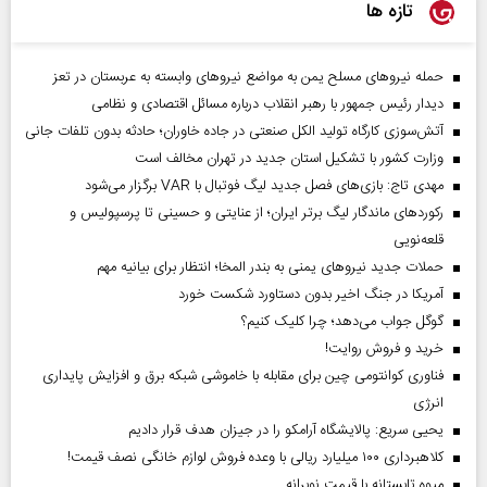
تازه ها
حمله نیروهای مسلح یمن به مواضع نیروهای وابسته به عربستان در تعز
دیدار رئیس‌ جمهور با رهبر انقلاب درباره مسائل اقتصادی و نظامی
آتش‌سوزی کارگاه تولید الکل صنعتی در جاده خاوران؛ حادثه بدون تلفات جانی
وزارت کشور با تشکیل استان جدید در تهران مخالف است
مهدی تاج: بازی‌های فصل جدید لیگ فوتبال با VAR برگزار می‌شود
رکورد‌های ماندگار لیگ برتر ایران؛ از عنایتی و حسینی تا پرسپولیس و
قلعه‌نویی
حملات جدید نیروهای یمنی به بندر المخا؛ انتظار برای بیانیه مهم
آمریکا در جنگ اخیر بدون دستاورد شکست خورد
گوگل جواب می‌دهد؛ چرا کلیک کنیم؟
خرید و فروش روایت!
فناوری کوانتومی چین برای مقابله با خاموشی شبکه برق و افزایش پایداری
انرژی
یحیی سریع: پالایشگاه آرامکو را در جیزان هدف قرار دادیم
کلاهبرداری ۱۰۰ میلیارد ریالی با وعده فروش لوازم خانگی نصف قیمت!
میوه تابستانه با قیمت نوبرانه