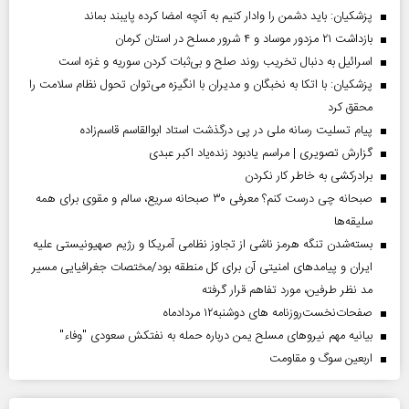
پزشکیان: باید دشمن را وادار کنیم به آنچه امضا کرده پایبند بماند
بازداشت ۲۱ مزدور موساد و ۴ شرور مسلح در استان کرمان
اسرائیل به دنبال تخریب روند صلح و بی‌ثبات کردن سوریه و غزه است
پزشکیان: با اتکا به نخبگان و مدیران با انگیزه می‌توان تحول نظام سلامت را
محقق کرد
پیام تسلیت رسانه ملی در پی درگذشت استاد ابوالقاسم قاسم‌زاده
گزارش تصویری | مراسم یادبود زنده‌یاد اکبر عبدی
برادرکشی به خاطر کار نکردن
صبحانه چی درست کنم؟ معرفی ۳۰ صبحانه سریع، سالم و مقوی برای همه
سلیقه‌ها
بسته‌شدن تنگه هرمز ناشی از تجاوز نظامی آمریکا و رژیم صهیونیستی علیه
ایران و پیامد‌های امنیتی آن برای کل منطقه بود/مختصات جغرافیایی مسیر
مد نظر طرفین، مورد تفاهم قرار گرفته
صفحات‌نخست‌روزنامه ها‌ی دوشنبه‌۱۲ مردادماه
بیانیه مهم نیروهای مسلح یمن درباره حمله به نفتکش سعودی "وفاء"
اربعین سوگ و مقاومت