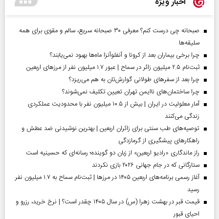
اخبار ویژه
صبحانه چی درست کنم؟ معرفی ۳۰ صبحانه سریع، سالم و مقوی برای همه
سلیقه‌ها
چرا برخی بیماران بعد از کرونا و آنفلوآنزا ماه‌ها بهبود نمی‌یابند؟
ثبت‌نام ۲.۵ میلیون زائر در سماح | عبور ۱.۷ میلیون نفر از مرز‌های اربعین
چرا بعد از سفرهای طولانی گوارش‌تان به هم می‌ریزد؟
چرا ساختمان‌های ناایمن تهران تعیین تکلیف نمی‌شوند؟
آمار معلولیت در ایران | بیش از ۱۰.۵ میلیون نفر با محدودیت عملکردی
زندگی می‌کنند
توصیه‌های طب سنتی برای زائران اربعین | بهترین نوشیدنی ضد عطش و
راهکارهای پیشگیری از گرمازدگی
راز ماندگاری «رادیو اربعین» از زبان دو گوینده؛ رسانه‌ای که حسینیه است
ستارگانی که در جام جهانی ۲۰۲۶ بازی نکردند
آغاز رسمی برنامه‌های اربعین ۱۴۰۵ در مرز‌ها | ثبت‌نام سماح به ۱.۷ میلیون نفر
رسید
قیمت قبر در بهشت زهرا (س) در سال ۱۴۰۵ چقدر است؟ | نرخ خرید، رزرو و
احیای قبور