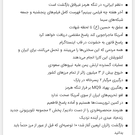
«نظم ایرانی» در تنگه هرمز غیرقابل بازگشت است
آخر هفته چه فیلمی ببینیم؟ فهرست کامل فیلم‌های پنجشنبه و جمعه
شبکه‌های سیما
عشق به حسین (ع) تا لحظه شهادت
آمریکا ماجراجویی کند پاسخ مقتضی دریافت خواهد کرد
پاسخ قانون به خشونت در قاب اینستاگرام
همه مردمی که این سختی‌ها را می‌بینند و تحمل می‌کنند، برای ایران و
کشورشان این کاررا انجام می‌دهند
عملیات گسترده ارتش یمن علیه نیروهای سعودی
خروج بیش از ۳ میلیون زائر از تمام مرز‌های کشور
درگیری مرگبار ۲ پسرخاله در پارک
رهگیری پهپاد MQ9 بر فراز تنگه هرمز
لغو تحریم‌های ایران از سوی آمریکا صحت ندارد
در کمین تروریست‌ها هستیم و آماده پاسخ قاطعیم
هنرمند منحصر‌به‌فردی را از دست دادیم/ پخش ۲ مجموعه تلویزیونی جدید
زنده‌یاد عبدی در آینده نزدیک
بازگشت زائران اربعین آغاز شد؛ ۱۰ توصیه‌ای که قبل از عبور از مرز حتماً باید
بدانید