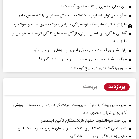
این غذای لاکچری را ۱۵ دقیقه‌ای آماده کنید
چگونه می‌توان تصاویر ساخته‌شده با هوش مصنوعی را تشخیص داد؟
طرز تهیه تارت فلپ‌جک توت‌فرنگی با پنیر ریکوتا؛ دسری ساده و خوشمزه
آشنایی با آش‌های اصیل ایرانی؛ از آش عباسعلی تا آش ترخینه + خواص و
طرز تهیه
پارک شیرین قابلیت‌ بالایی برای اجرای پروژهای تفریحی دارد
مراقب باشید این بیماری عجیب و غریب را از کنه نگیرید!
خاوران؛ گمشده‌ای در تاریخ کرمانشاه
پربازدید
پربحث
امیرحسین بهداد به عنوان سرپرست هیئت کوهنوردی و صعودهای ورزشی
آذربایجان شرقی منصوب شد
پرداخت مابه‌التفاوت حقوق بازنشستگان تأمین اجتماعی
نظرسنجی شبکه تماشا برای انتخاب سریال‌های شرقی محبوب مخاطبان
باج‌نیوزها؛ باج‌گیری در لباس افشاگری