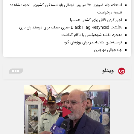
استعلام وام ضروری ۷۵ میلیون تومانی بازنشستگان کشوری؛ نحوه مشاهده
نتیجه درخواست
اجیر کردن قاتل برای کشتن همسر!
بازگشت Black Flag Resynced خبری جذاب برای دوستداران بازی
معجزه، نقشه شوهرکشی را ناکام گذاشت
توصیه‌های هلال‌احمر برای روز‌های گرم
جام‌جهانی مهاجران
ویدئو