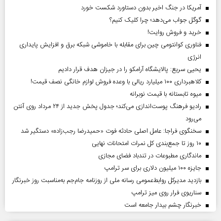
آمریکا در جنگ اخیر بدون دستاورد شکست خورد
گوگل جواب می‌دهد؛ چرا کلیک کنیم؟
خرید و فروش روایت!
فناوری کوانتومی چین برای مقابله با خاموشی شبکه برق و افزایش پایداری
انرژی
یحیی سریع: پالایشگاه آرامکو را در جیزان هدف قرار دادیم
کلاهبرداری ۱۰۰ میلیارد ریالی با وعده فروش لوازم خانگی نصف قیمت!
میوه تابستانه با قیمت نوبرانه
رادیو فرهنگ پوست‌اندازی می‌کند؛ جدول پخش جدید از ۲۴ مرداد روی آنتن
می‌رود
سخنگوی فراجا: عامل اصلی حادثه فوت «حمیدرضا رجب‌زاده» دستگیر شد
۱۰ روز تا جمع‌بندی کل نمرات امتحانات نهایی
ماندگاری مطبوعات در تندباد فضای مجازی
جایزه ۱۰۰ میلیون دلاری برای سر ترامپ
بازدید مدیرکل روابط‌عمومی رسانه ملی از روزنامه جام‌جم به‌مناسبت روز خبرنگار
سناریوی فرار روی میز ترامپ
خبرنگار چشم بیدار جامعه است