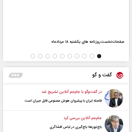
صفحات‌نخست‌روزنامه ها‌ی یکشنبه ۱۸ مردادماه
گفت و گو
در گفت‌و‌گو با جام‌جم آنلاین تشریح شد
فاصله ایران با پیشرو‌ان هوش مصنوعی قابل جبران است
جام‌جم آنلاین بررسی کرد
باج‌نیوزها؛ باج‌گیری در لباس افشاگری