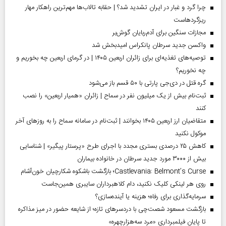
چرا گرد و غبار در ایران تشدید شد؟ | حقابه تالاب‌ها مهم‌ترین راهکار مهار
ریزگردهاست
مجازات سنگین برای آدم‌ربایان گوش‌بر
واکسن جدید سرطان پانکراس امیدبخش شد
توصیه‌های تغذیه‌ای برای زائران اربعین ۱۴۰۵ | در گرمای اربعین چه بخوریم و
چه نخوریم؟
گره قتل در دی‌جی پارتی با ۵۰ قسم باز می‌شود
ثبت‌نام بیش از یک میلیون نفر در سماح | زائران «همیار اربعین» را نصب
کنند
متقاضیان ارز اربعین ۱۴۰۵ بخوانند | ثبت‌نام در سامانه سماح را به روز‌های آخر
موکول نکنید
کاهش ۲۵ درصدی بستری مجدد با اجرای طرح «پرستار پیگیر» | شناسایی
بیش از ۳۰۰۰ مورد جدید سرطان در خانواده بیماران
Castlevania: Belmont’s Curse؛ بازگشت باشکوه شکارچیان خون‌آشام
روی هر لینکی کلیک نکنید، دام کلاهبرداران سایبری همین‌جاست
سرمایه‌گذاری برای رفاه؛ هزینه یا آینده‌سازی؟
بازگشت مسعود شصت‌چی با دردسر‌های تازه؛ از شایعه حضور در میز مذاکره
تا پایان فیلمبرداری «مرد سه‌هزارچهره»