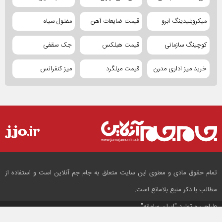
میکروبلیدینگ ابرو
قیمت ضایعات آهن
مفتول سیاه
کوچینگ سازمانی
قیمت هبلکس
جک سقفی
خرید میز اداری مدرن
قیمت میلگرد
میز کنفرانس
تمام حقوق مادی و معنوی این سایت متعلق به جام جم آنلاین است و استفاده از
مطالب با ذکر منبع بلامانع است.
طراحی و تولید
"ایران سامانه"