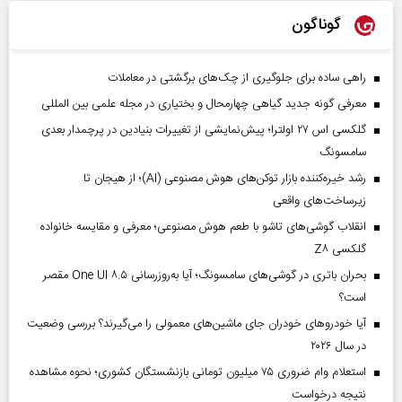
گوناگون
راهی ساده برای جلوگیری از چک‌های برگشتی در معاملات
معرفی گونه جدید گیاهی چهارمحال و بختیاری در مجله علمی بین المللی
گلکسی اس ۲۷ اولترا؛ پیش‌نمایشی از تغییرات بنیادین در پرچمدار بعدی
سامسونگ
رشد خیره‌کننده بازار توکن‌های هوش مصنوعی (AI)؛ از هیجان تا
زیرساخت‌های واقعی
انقلاب گوشی‌های تاشو‌ با طعم هوش مصنوعی؛ معرفی و مقایسه خانواده
گلکسی Z۸
بحران باتری در گوشی‌های سامسونگ؛ آیا به‌روزرسانی One UI ۸.۵ مقصر
است؟
آیا خودروهای خودران جای ماشین‌های معمولی را می‌گیرند؟ بررسی وضعیت
در سال ۲۰۲۶
استعلام وام ضروری ۷۵ میلیون تومانی بازنشستگان کشوری؛ نحوه مشاهده
نتیجه درخواست