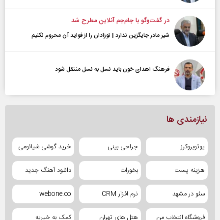
در گفت‌و‌گو با جام‌جم آنلاین مطرح شد
شیر مادر جایگزین ندارد | نوزادان را از فواید آن محروم نکنیم
فرهنگ اهدای خون باید نسل به نسل منتقل شود
نیازمندی ها
یوتوبروکرز
جراحی بینی
خرید گوشی شیائومی
هزینه پست
بخورات
دانلود آهنگ جدید
سئو در مشهد
نرم افزار CRM
webone.co
فروشگاه انتخاب من
هتل های تهران
کمک به خیریه