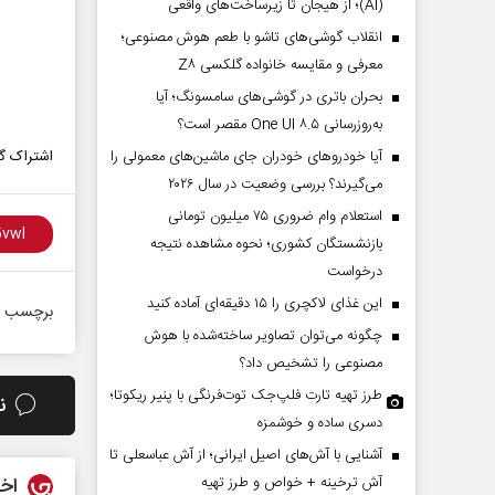
(AI)؛ از هیجان تا زیرساخت‌های واقعی
انقلاب گوشی‌های تاشو‌ با طعم هوش مصنوعی؛
معرفی و مقایسه خانواده گلکسی Z۸
بحران باتری در گوشی‌های سامسونگ؛ آیا
به‌روزرسانی One UI ۸.۵ مقصر است؟
اشتراک گذ
آیا خودروهای خودران جای ماشین‌های معمولی را
می‌گیرند؟ بررسی وضعیت در سال ۲۰۲۶
استعلام وام ضروری ۷۵ میلیون تومانی
بازنشستگان کشوری؛ نحوه مشاهده نتیجه
درخواست
این غذای لاکچری را ۱۵ دقیقه‌ای آماده کنید
برچسب ه
چگونه می‌توان تصاویر ساخته‌شده با هوش
مصنوعی را تشخیص داد؟
طرز تهیه تارت فلپ‌جک توت‌فرنگی با پنیر ریکوتا؛
ن
دسری ساده و خوشمزه
آشنایی با آش‌های اصیل ایرانی؛ از آش عباسعلی تا
اخب
آش ترخینه + خواص و طرز تهیه