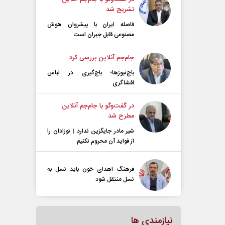
تشریح شد
فاصله ایران با پیشرو‌ان هوش
مصنوعی قابل جبران است
جام‌جم آنلاین بررسی کرد
باج‌نیوزها؛ باج‌گیری در لباس
افشاگری
در گفت‌و‌گو با جام‌جم آنلاین
مطرح شد
شیر مادر جایگزین ندارد | نوزادان را
از فواید آن محروم نکنیم
فرهنگ اهدای خون باید نسل به
نسل منتقل شود
نیازمندی ها