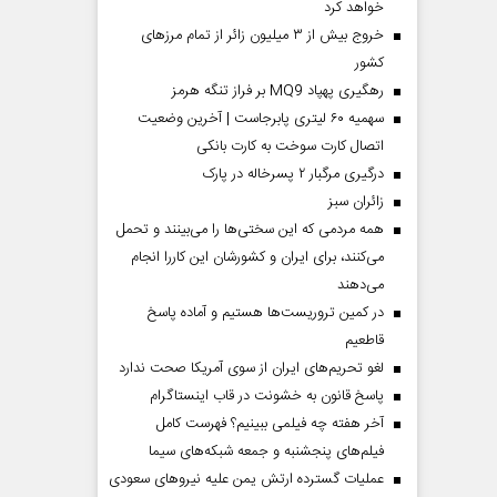
خواهد کرد
خروج بیش از ۳ میلیون زائر از تمام مرز‌های
کشور
رهگیری پهپاد MQ9 بر فراز تنگه هرمز
سهمیه ۶۰ لیتری پابرجاست | آخرین وضعیت
اتصال کارت سوخت به کارت بانکی
درگیری مرگبار ۲ پسرخاله در پارک
‌زائران سبز
همه مردمی که این سختی‌ها را می‌بینند و تحمل
می‌کنند، برای ایران و کشورشان این کاررا انجام
می‌دهند
در کمین تروریست‌ها هستیم و آماده پاسخ
قاطعیم
لغو تحریم‌های ایران از سوی آمریکا صحت ندارد
پاسخ قانون به خشونت در قاب اینستاگرام
آخر هفته چه فیلمی ببینیم؟ فهرست کامل
فیلم‌های پنجشنبه و جمعه شبکه‌های سیما
عملیات گسترده ارتش یمن علیه نیروهای سعودی