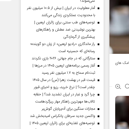
نمی‌شوند؟
آمار معلولیت در ایران | بیش از ۱۰.۵ میلیون نفر
با محدودیت عملکردی زندگی می‌کنند
توصیه‌های طب سنتی برای زائران اربعین |
بهترین نوشیدنی ضد عطش و راهکارهای
پیشگیری از گرمازدگی
راز ماندگاری «رادیو اربعین» از زبان دو گوینده؛
رسانه‌ای که حسینیه است
ستارگانی که در جام جهانی ۲۰۲۶ بازی نکردند
یامک های
آغاز رسمی برنامه‌های اربعین ۱۴۰۵ در مرز‌ها |
ثبت‌نام سماح به ۱.۷ میلیون نفر رسید
قیمت قبر در بهشت زهرا (س) در سال ۱۴۰۵
چقدر است؟ | نرخ خرید، رزرو و احیای قبور
چرا گرد و غبار در ایران تشدید شد؟ | حقابه
تالاب‌ها مهم‌ترین راهکار مهار ریزگردهاست
مجازات سنگین برای آدم‌ربایان گوش‌بر
واکسن جدید سرطان پانکراس امیدبخش شد
توصیه‌های تغذیه‌ای برای زائران اربعین ۱۴۰۵ |