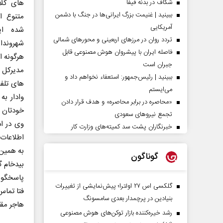
های کلا
شکاف در بدنه فیفا
ببینید | غنیمت بزرگ ایرانی‌ها در جنگ با دشمن
متنوع ا
آمریکایی
شده ای
تردد روان در مرزهای اربعینی و محورهای شمالی
شهروندا
فاصله ایران با پیشرو‌ان هوش مصنوعی قابل
هرگونه ا
جبران است
مدیرکل ا
ببینید | رئیس‌جمهور: استعفاء نخواهم داد و
های تلفن
می‌ایستم
وادار به
«محاصره در برابر محاصره» و هدف قرار دادن
خودتان ا
تجمع نیروهای سعودی
وی در اد
خبرنگاران پشت سد کمیته‌های وزارت کار
اطلاعات
به همین 
گوناگون
بیدخام گ
گلکسی اس ۲۷ اولترا؛ پیش‌نمایشی از تغییرات
فتا تماس و یا از 
بنیادین در پرچمدار بعدی سامسونگ
هاجر مقض
رشد خیره‌کننده بازار توکن‌های هوش مصنوعی