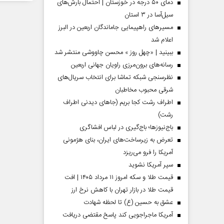
دمای ۵۰ درجه در خوزستان | احتمال بارش‌های
سیل‌آسا در ۳ استان
مسیر‌های راهپیمایی جاماندگان اربعین در البرز
اعلام شد
ببینید | «چهل روز » محسن چاووشی منتشر شد
رسانه‌های برون‌مرزی راویان جهانی اربعین
نظرسنجی شبکه تماشا برای انتخاب سریال‌های
شرقی محبوب مخاطبان
اطراف رشت کجا بریم (جاهای دیدنی اطراف
رشت)
باج‌نیوزها؛ باج‌گیری در لباس افشاگری
 مردادماه
صفحات نخست‌روزنامه‌ها‌ی‌چهارشنبه‌۷‌مردادماه
صفحات 
تعرض به زیرساخت‌های ایران، بنای هژمونی
آمریکا را فرو می‌ریزد
سپر آمریکا نشوید
قیمت طلا و سکه امروز ۱۱ مرداد ۱۴۰۵ | افت
قیمت طلا در بازار تهران با کاهش نرخ ارز
عشق به حسین (ع) تا لحظه شهادت
آمریکا ماجراجویی کند پاسخ مقتضی دریافت