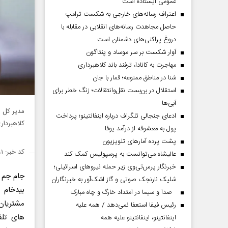
عمومی ایستاده است
اعتراف رسانه‌های خارجی به شکست ترامپ
حاصل مجاهدت رسانه‌های انقلابی در مقابله با
دروغ پراکنی‌های دشمنان است
آوار شکست بر سر موساد و پنتاگون
مهاجرت به کانادا، ترفند باند کلاهبرداری
شنا در مناطق ممنوعه؛ قمار با جان
استقلال در بن‌بست نقل‌وانتقالات؛ زنگ خطر برای
آبی‌ها
مدیر کل ا
ادعای جنجالی تلگراف درباره اینفانتینو؛ پرداخت
کلاهبردار
پول به معشوقه از درآمد یوفا
پشت پرده آمارهای تلویزیون
کد خبر: ۱۴۱۴۳۹۱
عالیشاه می‌توانست به پرسپولیس کمک کند
خبرنگار پرس‌تی‌وی زیر حمله نیروهای اسرائیلی؛
جام جم 
شلیک نارنجک صوتی و گاز اشک‌آور به خبرنگاران
بیدخام
ض
صدا و سیما در امتداد خارگ و چاه مبارک
مشتریان
رئیس فیفا استعفا نمی‌دهد / همه علیه
های تلف
اینفانتینو، اینفانتینو علیه همه