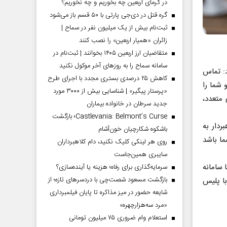
در گرمای اربعین چه بخوریم و چه نخوریم؟
گره قتل در دی‌جی پارتی با ۵۰ قسم باز می‌شود
ثبت‌نام بیش از یک میلیون نفر در سماح |
زائران «همیار اربعین» را نصب کنند
متقاضیان ارز اربعین ۱۴۰۵ بخوانند | ثبت‌نام در
سامانه سماح را به روز‌های آخر موکول نکنید
د: تماس
کاهش ۲۵ درصدی بستری مجدد با اجرای طرح
 شما را
«پرستار پیگیر» | شناسایی بیش از ۳۰۰۰ مورد
 متعدد،
جدید سرطان در خانواده بیماران
Castlevania: Belmont’s Curse؛ بازگشت
ردار به
باشکوه شکارچیان خون‌آشام
ا باشد
روی هر لینکی کلیک نکنید، دام کلاهبرداران
سایبری همین‌جاست
 سامانه
سرمایه‌گذاری برای رفاه؛ هزینه یا آینده‌سازی؟
بازگشت مسعود شصت‌چی با دردسر‌های تازه؛ از
 با پلیس
شایعه حضور در میز مذاکره تا پایان فیلمبرداری
«مرد سه‌هزارچهره»
استعلام وام ضروری ۷۵ میلیون تومانی