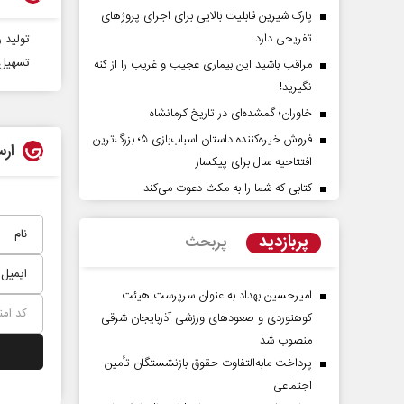
پارک شیرین قابلیت‌ بالایی برای اجرای پروژهای
تفریحی دارد
تولید 
تسهیل 
مراقب باشید این بیماری عجیب و غریب را از کنه
نگیرید!
خاوران؛ گمشده‌ای در تاریخ کرمانشاه
فروش خیره‌کننده داستان اسباب‌بازی ۵؛ بزرگ‌ترین
ارس
افتتاحیه سال برای پیکسار
کتابی که شما را به مکث دعوت می‌کند
حقیقتِ آرامش‌ بخش
روز روایتگران حقیقت
پربازدید
پربحث
دکتر حسین قرایی - مدیر کل روابط عمومی
رسانه ملی
امیرحسین بهداد به عنوان سرپرست هیئت
کوهنوردی و صعودهای ورزشی آذربایجان شرقی
منصوب شد
پرداخت مابه‌التفاوت حقوق بازنشستگان تأمین
اجتماعی