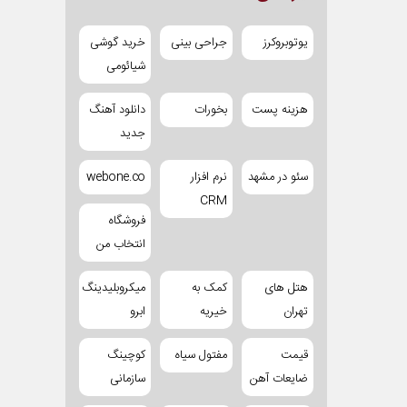
یوتوبروکرز
جراحی بینی
خرید گوشی
شیائومی
هزینه پست
بخورات
دانلود آهنگ
جدید
سئو در مشهد
نرم افزار
webone.co
CRM
فروشگاه
انتخاب من
هتل های
کمک به
میکروبلیدینگ
تهران
خیریه
ابرو
قیمت
مفتول سیاه
کوچینگ
ضایعات آهن
سازمانی