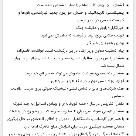
قشقاوی: چارچوب کلی تفاهم با عمان مشخص شده است
پنطیکاستی، کاریزماتیک و جنبش حواریون جدید: تبارشناسی، باور‌ها و
کاربست سیاسی در عصر ترامپ
خبرنگاران؛ راویان حقیقت جنگ
ترکیب طلایی برنج، لوبیا و گوشت که فراموش نمی‌شود
بهترین هدیه روز خبرنگار
پیام تسلیت معاون وزیر ارشاد در پی درگذشت استاد ابوالقاسم قاسم‌زاده
هشدار پلیس برای مسافران شمال؛ مسیر جنوب به شمال چالوس و تهران–
شمال بسته شد
هشدار متخصصان؛ هپاتیت خاموش می‌تواند به سرطان کبد برسد!
اجازه ایجاد مسیر دوم را در تنگه هرمز نمی‌دهیم
هک شرکت‌های مالی با تماس تلفنی؛ فیشینگ صوتی برای سرقت اطلاعات
حساس
نقض آتش‌بس در لبنان؛ حمله توپخانه‌ای و پهپادی اسرائیل به چند شهرک
هشدار نارنجی هواشناسی برای ۴ استان؛ خطر سیلاب و رعدوبرق در ارتفاعات
با همراهی کارشناسان، دانشگاهیان، مدیران و فعالان اقتصادی در حال پیگیری
مسائل هستیم/پیگیری دولت برای افزایش مبلغ کالابرگ ادامه دارد
۳ تصادف مرگبار در بزرگراه‌های تهران؛ هشدار پلیس درباره بی‌توجهی و تغییر