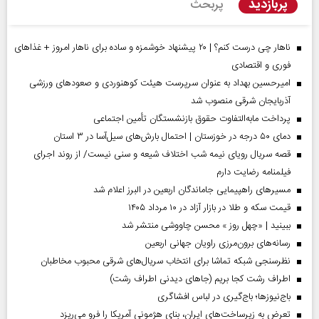
پربازدید
پربحث
ناهار چی درست کنم؟ | ۲۰ پیشنهاد خوشمزه و ساده برای ناهار امروز + غذاهای
فوری و اقتصادی
امیرحسین بهداد به عنوان سرپرست هیئت کوهنوردی و صعودهای ورزشی
آذربایجان شرقی منصوب شد
پرداخت مابه‌التفاوت حقوق بازنشستگان تأمین اجتماعی
دمای ۵۰ درجه در خوزستان | احتمال بارش‌های سیل‌آسا در ۳ استان
قصه سریال رویای نیمه شب اختلاف شیعه و سنی نیست/ از روند اجرای
فیلمنامه رضایت دارم
مسیر‌های راهپیمایی جاماندگان اربعین در البرز اعلام شد
قیمت سکه و طلا در بازار آزاد در ۱۰ مرداد ۱۴۰۵
ببینید | «چهل روز » محسن چاووشی منتشر شد
رسانه‌های برون‌مرزی راویان جهانی اربعین
نظرسنجی شبکه تماشا برای انتخاب سریال‌های شرقی محبوب مخاطبان
اطراف رشت کجا بریم (جاهای دیدنی اطراف رشت)
باج‌نیوزها؛ باج‌گیری در لباس افشاگری
تعرض به زیرساخت‌های ایران، بنای هژمونی آمریکا را فرو می‌ریزد