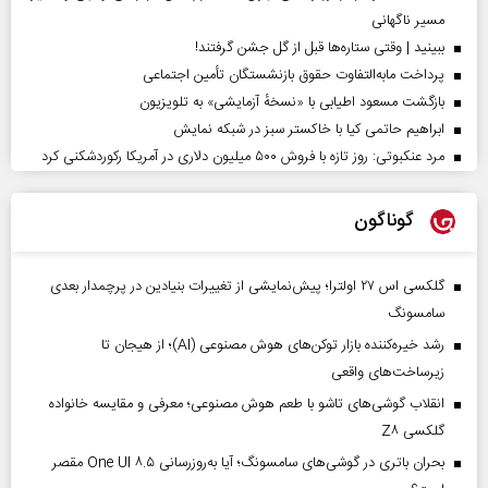
مسیر ناگهانی
ببینید | وقتی ستاره‌ها قبل از گل جشن گرفتند!
پرداخت مابه‌التفاوت حقوق بازنشستگان تأمین اجتماعی
بازگشت مسعود اطیابی با «نسخهٔ آزمایشی» به تلویزیون
ابراهیم حاتمی کیا با خاکستر سبز در شبکه نمایش
مرد عنکبوتی: روز تازه با فروش ۵۰۰ میلیون دلاری در آمریکا رکوردشکنی کرد
گوناگون
گلکسی اس ۲۷ اولترا؛ پیش‌نمایشی از تغییرات بنیادین در پرچمدار بعدی
سامسونگ
رشد خیره‌کننده بازار توکن‌های هوش مصنوعی (AI)؛ از هیجان تا
زیرساخت‌های واقعی
انقلاب گوشی‌های تاشو‌ با طعم هوش مصنوعی؛ معرفی و مقایسه خانواده
گلکسی Z۸
بحران باتری در گوشی‌های سامسونگ؛ آیا به‌روزرسانی One UI ۸.۵ مقصر