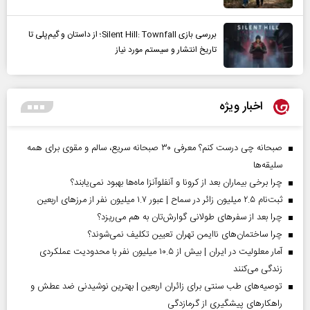
بررسی بازی Silent Hill: Townfall؛ از داستان و گیم‌پلی تا
تاریخ انتشار و سیستم مورد نیاز
اخبار ویژه
صبحانه چی درست کنم؟ معرفی ۳۰ صبحانه سریع، سالم و مقوی برای همه
سلیقه‌ها
چرا برخی بیماران بعد از کرونا و آنفلوآنزا ماه‌ها بهبود نمی‌یابند؟
ثبت‌نام ۲.۵ میلیون زائر در سماح | عبور ۱.۷ میلیون نفر از مرز‌های اربعین
چرا بعد از سفرهای طولانی گوارش‌تان به هم می‌ریزد؟
چرا ساختمان‌های ناایمن تهران تعیین تکلیف نمی‌شوند؟
آمار معلولیت در ایران | بیش از ۱۰.۵ میلیون نفر با محدودیت عملکردی
زندگی می‌کنند
توصیه‌های طب سنتی برای زائران اربعین | بهترین نوشیدنی ضد عطش و
راهکارهای پیشگیری از گرمازدگی