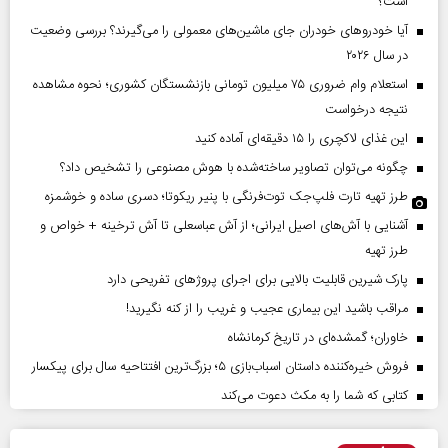
است؟
آیا خودروهای خودران جای ماشین‌های معمولی را می‌گیرند؟ بررسی وضعیت
در سال ۲۰۲۶
استعلام وام ضروری ۷۵ میلیون تومانی بازنشستگان کشوری؛ نحوه مشاهده
نتیجه درخواست
این غذای لاکچری را ۱۵ دقیقه‌ای آماده کنید
چگونه می‌توان تصاویر ساخته‌شده با هوش مصنوعی را تشخیص داد؟
طرز تهیه تارت فلپ‌جک توت‌فرنگی با پنیر ریکوتا؛ دسری ساده و خوشمزه
آشنایی با آش‌های اصیل ایرانی؛ از آش عباسعلی تا آش ترخینه + خواص و
طرز تهیه
پارک شیرین قابلیت‌ بالایی برای اجرای پروژهای تفریحی دارد
مراقب باشید این بیماری عجیب و غریب را از کنه نگیرید!
خاوران؛ گمشده‌ای در تاریخ کرمانشاه
فروش خیره‌کننده داستان اسباب‌بازی ۵؛ بزرگ‌ترین افتتاحیه سال برای پیکسار
کتابی که شما را به مکث دعوت می‌کند