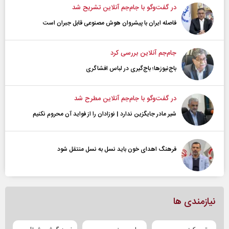
در گفت‌و‌گو با جام‌جم آنلاین تشریح شد
فاصله ایران با پیشرو‌ان هوش مصنوعی قابل جبران است
جام‌جم آنلاین بررسی کرد
باج‌نیوزها؛ باج‌گیری در لباس افشاگری
در گفت‌و‌گو با جام‌جم آنلاین مطرح شد
شیر مادر جایگزین ندارد | نوزادان را از فواید آن محروم نکنیم
فرهنگ اهدای خون باید نسل به نسل منتقل شود
نیازمندی ها