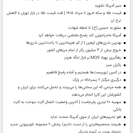
سپر آمریکا نشوید
قیمت طلا و سکه امروز ۱۱ مرداد ۱۴۰۵ | افت قیمت طلا در بازار تهران با کاهش
نرخ ارز
عشق به حسین (ع) تا لحظه شهادت
آمریکا ماجراجویی کند پاسخ مقتضی دریافت خواهد کرد
بهترین نذری‌های اربعین | از کم هزینه‌ترین تا راحت‌ترین نذری‌ها
خروج بیش از ۳ میلیون زائر از تمام مرز‌های کشور
رهگیری پهپاد MQ9 بر فراز تنگه هرمز
‌زائران سبز
در کمین تروریست‌ها هستیم و آماده پاسخ قاطعیم
درگیری مرگبار ۲ پسرخاله در پارک
همه مردمی که این سختی‌ها را می‌بینند و تحمل می‌کنند، برای ایران و
کشورشان این کاررا انجام می‌دهند
سهمیه ۶۰ لیتری پابرجاست | آخرین وضعیت اتصال کارت سوخت به کارت
بانکی
لغو تحریم‌های ایران از سوی آمریکا صحت ندارد
هنرمند منحصر‌به‌فردی را از دست دادیم/ پخش ۲ مجموعه تلویزیونی جدید
زنده‌یاد عبدی در آینده نزدیک