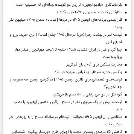
راز ماندگاری «رادیو اربعین» از زبان دو گوینده؛ رسانه‌ای که حسینیه است
ستارگانی که در جام جهانی ۲۰۲۶ بازی نکردند
آغاز رسمی برنامه‌های اربعین ۱۴۰۵ در مرز‌ها | ثبت‌نام سماح به ۱.۷ میلیون نفر
رسید
قیمت قبر در بهشت زهرا (س) در سال ۱۴۰۵ چقدر است؟ | نرخ خرید، رزرو و
احیای قبور
چرا گرد و غبار در ایران تشدید شد؟ | حقابه تالاب‌ها مهم‌ترین راهکار مهار
ریزگردهاست
مجازات سنگین برای آدم‌ربایان گوش‌بر
واکسن جدید سرطان پانکراس امیدبخش شد
توصیه‌های تغذیه‌ای برای زائران اربعین ۱۴۰۵ | در گرمای اربعین چه بخوریم و
چه نخوریم؟
گره قتل در دی‌جی پارتی با ۵۰ قسم باز می‌شود
ثبت‌نام بیش از یک میلیون نفر در سماح | زائران «همیار اربعین» را نصب
کنند
متقاضیان ارز اربعین ۱۴۰۵ بخوانند | ثبت‌نام در سامانه سماح را به روز‌های آخر
موکول نکنید
کاهش ۲۵ درصدی بستری مجدد با اجرای طرح «پرستار پیگیر» | شناسایی