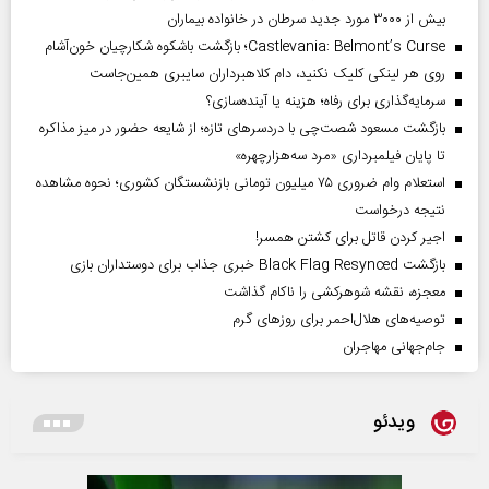
بیش از ۳۰۰۰ مورد جدید سرطان در خانواده بیماران
Castlevania: Belmont’s Curse؛ بازگشت باشکوه شکارچیان خون‌آشام
روی هر لینکی کلیک نکنید، دام کلاهبرداران سایبری همین‌جاست
سرمایه‌گذاری برای رفاه؛ هزینه یا آینده‌سازی؟
بازگشت مسعود شصت‌چی با دردسر‌های تازه؛ از شایعه حضور در میز مذاکره
تا پایان فیلمبرداری «مرد سه‌هزارچهره»
استعلام وام ضروری ۷۵ میلیون تومانی بازنشستگان کشوری؛ نحوه مشاهده
نتیجه درخواست
اجیر کردن قاتل برای کشتن همسر!
بازگشت Black Flag Resynced خبری جذاب برای دوستداران بازی
معجزه، نقشه شوهرکشی را ناکام گذاشت
توصیه‌های هلال‌احمر برای روز‌های گرم
جام‌جهانی مهاجران
ویدئو