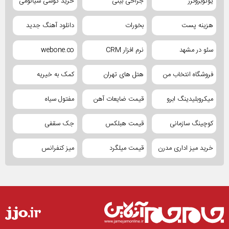
یوتوبروکرز
جراحی بینی
خرید گوشی شیائومی
هزینه پست
بخورات
دانلود آهنگ جدید
سئو در مشهد
نرم افزار CRM
webone.co
فروشگاه انتخاب من
هتل های تهران
کمک به خیریه
میکروبلیدینگ ابرو
قیمت ضایعات آهن
مفتول سیاه
کوچینگ سازمانی
قیمت هبلکس
جک سقفی
خرید میز اداری مدرن
قیمت میلگرد
میز کنفرانس