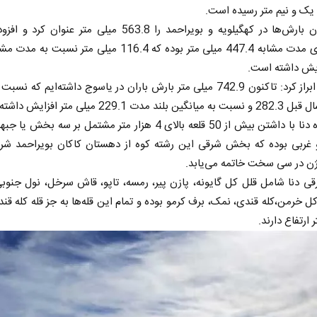
یک و نیم متر رسیده است.
وی میزان بارش‌ها در کهگیلویه و بویراحمد را 563.8 میلی متر عنوان ک
بارش‌های مدت مشابه 447.4 میلی متر بوده که 116.4 میلی متر نسبت
ایش داشته است.
بهره‌مند ابراز کرد: تاکنون 742.9 میلی متر بارش باران در یاسوج داشته‌ایم که 
ند مدت 229.1 میلی متر افزایش داشته است.
رشته کوه دنا با داشتن بیش از 50 قلعه بالای 4 هزار متر مشتمل بر سه بخش
 غربی بوده که بخش شرقی این رشته کوه از دهستان کاکان بویراحمد شرو
ژن در سی سخت خاتمه می‌یابد.
ی دنا شامل قلل کل گایونه، پازن پیر، رمسه، تاپو، قاش سرخل، نول جنوب
ل خرمن،کله قندی، نمک، برف کرمو بوده و تمام این قله‌ها به جز قله کله قند