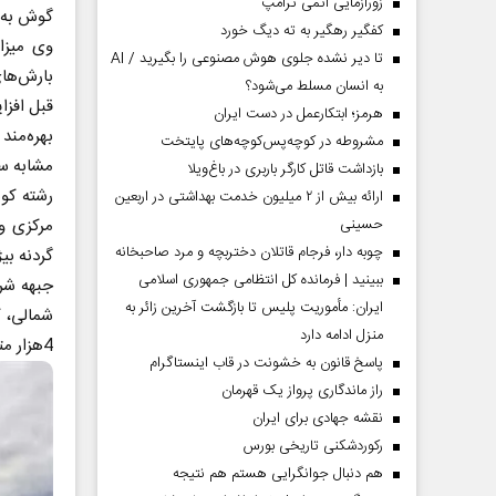
زورآزمایی اتمی ترامپ
گوش به 
کفگیر رهگیر به ته دیگ خورد
تا دیر نشده جلوی هوش مصنوعی را بگیرید / AI
به انسان مسلط می‌شود؟
قبل افز
هرمز؛ ابتکارعمل در دست ایران
مشروطه در کوچه‌پس‌کوچه‌های پایتخت
مشابه سال قبل 282.3 و نسبت به میانگین بل
بازداشت قاتل کارگر باربری در باغ‌ویلا
ارائه بیش از ۲ میلیون خدمت بهداشتی در اربعین
حسینی
مرکزی و
چوبه دار، فرجام قاتلان دختربچه و مرد صاحبخانه
گردنه بی
ببینید | فرمانده کل انتظامی جمهوری اسلامی
جبهه شرق
ایران­: مأموریت پلیس تا بازگشت آخرین زائر به
شمالی، ک
منزل ادامه دارد
4هزار متر ارتفاع دارند.
پاسخ قانون به خشونت در قاب اینستاگرام
راز ماندگاری پرواز یک قهرمان
نقشه جهادی برای ایران
رکوردشکنی تاریخی بورس
هم دنبال جوانگرایی هستم هم نتیجه