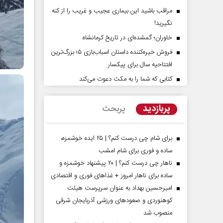
مراقب باشید این بیماری عجیب و غریب را از کنه
نگیرید!
خاوران؛ گمشده‌ای در تاریخ کرمانشاه
فروش خیره‌کننده داستان اسباب‌بازی ۵؛ بزرگ‌ترین
افتتاحیه سال برای پیکسار
کتابی که شما را به مکث دعوت می‌کند
‌پرده تهدیدات کوتاه‏‌مدت و
اربعین نماد مقاومت در براب
ا‌های خلاف واقع آمریکا
استکبار‌
پربازدید
پربحث
ن - تحلیلگر مسائل سیاسی
رحمت‌الله نوروزی - عضو کمیسیون اجتماع
مجلس
برای شام چی درست کنم؟ | ۲۵ ایده خوشمزه،
ساده و فوری برای شام امشب
ناهار چی درست کنم؟ | ۲۰ پیشنهاد خوشمزه و
ساده برای ناهار امروز + غذاهای فوری و اقتصادی
امیرحسین بهداد به عنوان سرپرست هیئت
کوهنوردی و صعودهای ورزشی آذربایجان شرقی
منصوب شد