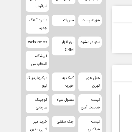
شیائومی
هزینه پست
بخورات
دانلود آهنگ
جدید
سئو در مشهد
نرم افزار
webone.co
CRM
فروشگاه
انتخاب من
هتل های
کمک به
میکروبلیدینگ
تهران
خیریه
ابرو
قیمت
مفتول سیاه
کوچینگ
ضایعات آهن
سازمانی
قیمت
جک سقفی
خرید میز
هبلکس
اداری مدرن