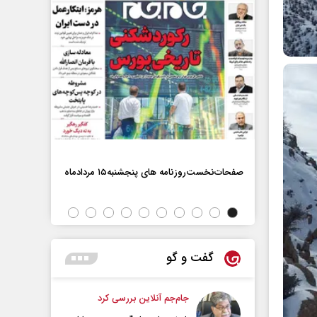
صفحات‌نخست‌روزنامه ها‌ی پنجشنبه‌۱۵ مردادماه
صفحات‌نخست‌رو
گفت و گو
جام‌جم آنلاین بررسی کرد