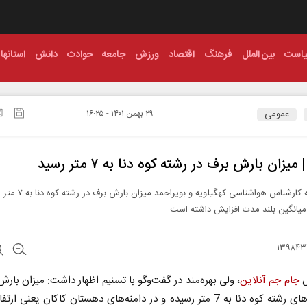
است
بین الملل
فرهنگ
اقتصاد
ورزش
جامعه
حوادث
دانش
استانها
عمومی
۲۹ بهمن ۱۴۰۱ - ۱۶:۲۵
یزان بارش برف در رشته کوه دنا به ۷ متر رسید
بنا به گفته کارشناس هواشناسی کهگیلو
میانگین بلند مدت افزایش داشته است.
ش
جام جم آنلاین
، ولی بهره‌مند در گفت‌وگو با تسنیم اظهار داشت: میزان بارش
یخچال‌ های رشته کوه دنا به 7 متر رسیده و در دامنه‌های دهستان کاکان یعنی 