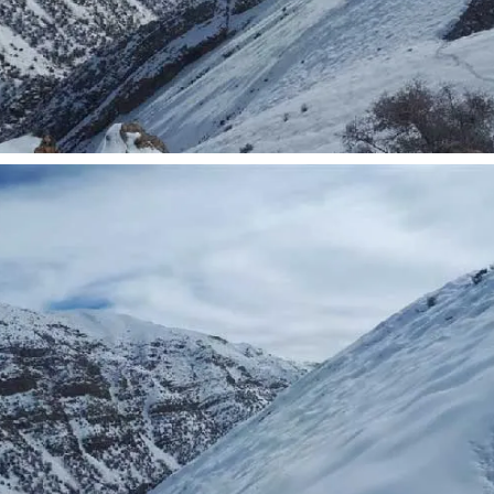
ر
از باتلاق انرژی تا بن‌بست ترامپ
حکایت یک
نرگس خانع
ی
رضا سپهوند - سخنگوی کمیسیون انرژی مجلس