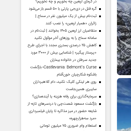
در گرمای اربعین چه بخوریم و چه نخوریم؟
گره قتل در دی‌جی پارتی با ۵۰ قسم باز می‌شود
ثبت‌نام بیش از یک میلیون نفر در سماح |
زائران «همیار اربعین» را نصب کنند
متقاضیان ارز اربعین ۱۴۰۵ بخوانند | ثبت‌نام در
سامانه سماح را به روز‌های آخر موکول نکنید
کاهش ۲۵ درصدی بستری مجدد با اجرای طرح
«پرستار پیگیر» | شناسایی بیش از ۳۰۰۰ مورد
جدید سرطان در خانواده بیماران
Castlevania: Belmont’s Curse؛ بازگشت
باشکوه شکارچیان خون‌آشام
روی هر لینکی کلیک نکنید، دام کلاهبرداران
سایبری همین‌جاست
سرمایه‌گذاری برای رفاه؛ هزینه یا آینده‌سازی؟
بازگشت مسعود شصت‌چی با دردسر‌های تازه؛ از
شایعه حضور در میز مذاکره تا پایان فیلمبرداری
«مرد سه‌هزارچهره»
استعلام وام ضروری ۷۵ میلیون تومانی