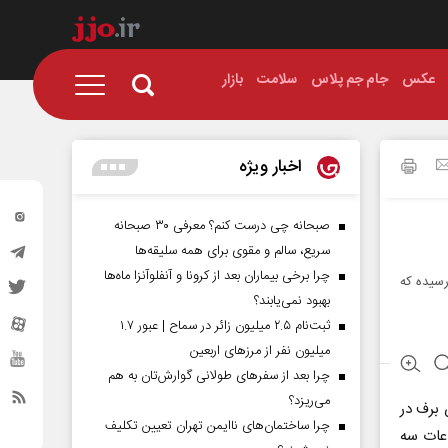
عکس
جام جم پلاس
سلامت
بازار
اخبار ویژه
صبحانه چی درست کنم؟ معرفی ۳۰ صبحانه
سریع، سالم و مقوی برای همه سلیقه‌ها
چرا برخی بیماران بعد از کرونا و آنفلوآنزا ماه‌ها
یه و بویراحمد میزان بارش برف در رشته کوه دنا به ۷ متر رسیده که
بهبود نمی‌یابند؟
ثبت‌نام ۲.۵ میلیون زائر در سماح | عبور ۱.۷
میلیون نفر از مرز‌های اربعین
چرا بعد از سفرهای طولانی گوارش‌تان به هم
می‌ریزد؟
 برف در
چرا ساختمان‌های ناایمن تهران تعیین تکلیف
ارتفاعات سه