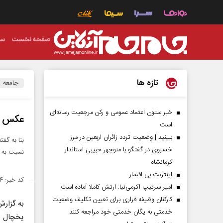
صفحه نخست
سی
تازه ها
جامعه
خبر ستون اعتماد عمومی و رکن مرجعیت رسانه‌ای
عکس | م
است
ببینید | وضعیت تردد زائران اربعین در مرز
خسروی در گفتگو با منوچهر حبیبی استاندار
نسبت به 
کرمانشاه
اینترنت بی افسار
کد خبر: ۱۳۹۸۴۳۴
امیر سرتیپ اکرمی‌نیا: ارتش کاملا آماده است
کارکنان وظیفه فراری برای تعیین تکلیف وضعیت
به گزار
خدمتی به یگان خدمتی خود مراجعه کنند