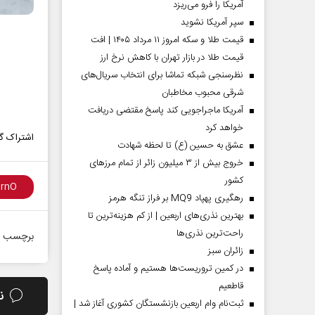
آمریکا را فرو می‌ریزد
سپر آمریکا نشوید
قیمت طلا و سکه امروز ۱۱ مرداد ۱۴۰۵ | افت
قیمت طلا در بازار تهران با کاهش نرخ ارز
نظرسنجی شبکه تماشا برای انتخاب سریال‌های
شرقی محبوب مخاطبان
آمریکا ماجراجویی کند پاسخ مقتضی دریافت
خواهد کرد
اشتراک گذ
عشق به حسین (ع) تا لحظه شهادت
خروج بیش از ۳ میلیون زائر از تمام مرز‌های
کشور
رهگیری پهپاد MQ9 بر فراز تنگه هرمز
بهترین نذری‌های اربعین | از کم هزینه‌ترین تا
راحت‌ترین نذری‌ها
برچسب ه
‌زائران سبز
در کمین تروریست‌ها هستیم و آماده پاسخ
قاطعیم
ن
ثبت‌نام وام اربعین بازنشستگان کشوری آغاز شد |