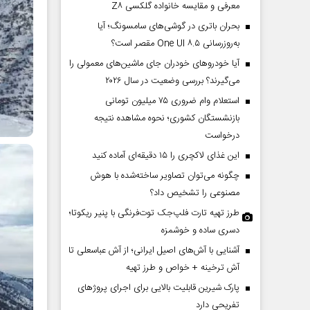
معرفی و مقایسه خانواده گلکسی Z۸
بحران باتری در گوشی‌های سامسونگ؛ آیا
به‌روزرسانی One UI ۸.۵ مقصر است؟
آیا خودروهای خودران جای ماشین‌های معمولی را
می‌گیرند؟ بررسی وضعیت در سال ۲۰۲۶
استعلام وام ضروری ۷۵ میلیون تومانی
بازنشستگان کشوری؛ نحوه مشاهده نتیجه
درخواست
این غذای لاکچری را ۱۵ دقیقه‌ای آماده کنید
چگونه می‌توان تصاویر ساخته‌شده با هوش
مصنوعی را تشخیص داد؟
طرز تهیه تارت فلپ‌جک توت‌فرنگی با پنیر ریکوتا؛
دسری ساده و خوشمزه
آشنایی با آش‌های اصیل ایرانی؛ از آش عباسعلی تا
آش ترخینه + خواص و طرز تهیه
پارک شیرین قابلیت‌ بالایی برای اجرای پروژهای
تفریحی دارد