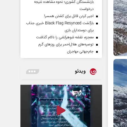
بازنشستگان کشوری؛ نحوه مشاهده نتیجه
درخواست
اجیر کردن قاتل برای کشتن همسر!
بازگشت Black Flag Resynced خبری جذاب
برای دوستداران بازی
معجزه، نقشه شوهرکشی را ناکام گذاشت
توصیه‌های هلال‌احمر برای روز‌های گرم
جام‌جهانی مهاجران
ویدئو