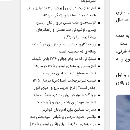
نمی‌شوند؟
آمار معلولیت در ایران | بیش از ۱۰.۵ میلیون نفر
رد و افزود: میزان
با محدودیت عملکردی زندگی می‌کنند
 به مدت مشابه سال
توصیه‌های طب سنتی برای زائران اربعین |
بهترین نوشیدنی ضد عطش و راهکارهای
نسبت به مدت
پیشگیری از گرمازدگی
راز ماندگاری «رادیو اربعین» از زبان دو گوینده؛
 یا جبهه شرقی،
رسانه‌ای که حسینیه است
ع و به
ستارگانی که در جام جهانی ۲۰۲۶ بازی نکردند
آغاز رسمی برنامه‌های اربعین ۱۴۰۵ در مرز‌ها |
ثبت‌نام سماح به ۱.۷ میلیون نفر رسید
ی و نول
قیمت قبر در بهشت زهرا (س) در سال ۱۴۰۵
ی بالای
چقدر است؟ | نرخ خرید، رزرو و احیای قبور
چرا گرد و غبار در ایران تشدید شد؟ | حقابه
تالاب‌ها مهم‌ترین راهکار مهار ریزگردهاست
مجازات سنگین برای آدم‌ربایان گوش‌بر
واکسن جدید سرطان پانکراس امیدبخش شد
توصیه‌های تغذیه‌ای برای زائران اربعین ۱۴۰۵ |