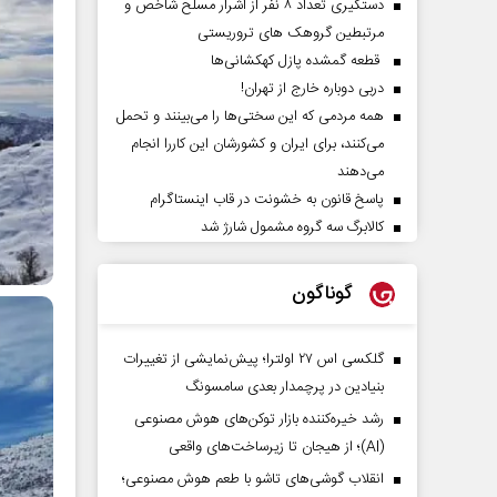
دستگیری تعداد ۸ نفر از اشرار مسلح شاخص و
مرتبطین گروهک های تروریستی
قطعه گمشده پازل کهکشانی‌ها
دربی دوباره خارج از تهران!
همه مردمی که این سختی‌ها را می‌بینند و تحمل
می‌کنند، برای ایران و کشورشان این کاررا انجام
می‌دهند
پاسخ قانون به خشونت در قاب اینستاگرام
کالابرگ سه گروه مشمول شارژ شد
گوناگون
گلکسی اس ۲۷ اولترا؛ پیش‌نمایشی از تغییرات
بنیادین در پرچمدار بعدی سامسونگ
رشد خیره‌کننده بازار توکن‌های هوش مصنوعی
(AI)؛ از هیجان تا زیرساخت‌های واقعی
انقلاب گوشی‌های تاشو‌ با طعم هوش مصنوعی؛