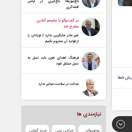
باج‌نیوزها؛ باج‌گیری در لباس
افشاگری
در گفت‌و‌گو با جام‌جم آنلاین
مطرح شد
شیر مادر جایگزین ندارد | نوزادان را
از فواید آن محروم نکنیم
فرهنگ اهدای خون باید نسل به
نسل منتقل شود
رش خطا
عدالت در سلامت میانبر ندارد
نیازمندی ها
یوتوبروکرز
جراحی بینی
خرید گوشی