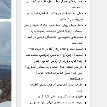
زمان پخش سریال «ماه عسل» با بازی اکبر عبدی
اعلام شد
دمای ۵۰ درجه در خوزستان | احتمال بارش‌های
سیل‌آسا در ۳ استان
قصه سریال رویای نیمه شب اختلاف شیعه و سنی
نیست/ از روند اجرای فیلمنامه رضایت دارم
مسیر‌های راهپیمایی جاماندگان اربعین در البرز
اعلام شد
قیمت سکه و طلا در بازار آزاد در ۱۰ مرداد ۱۴۰۵
ببینید | «چهل روز » محسن چاووشی منتشر شد
مردادماه
صفحات نخست روزنامه ها‌ی‌سه‌شنبه ۶ مردادماه
صفحات
رسانه‌های برون‌مرزی راویان جهانی اربعین
افزایش سقف اعتبار خرید بازنشستگان کشوری |
زمان اعلام مبلغ جدید تسهیلات خرید از
فروشگاه‌ها
اطراف رشت کجا بریم (جاهای دیدنی اطراف
رشت)
باج‌نیوزها؛ باج‌گیری در لباس افشاگری
تعرض به زیرساخت‌های ایران، بنای هژمونی