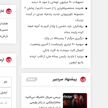
تسهیلات ۲۰ میلیون تومانی با سود ۵ درصد
هنرمند منحصر‌به‌فردی را از دست دادیم/ پخش ۲
اخب
مجموعه تلویزیونی جدید زنده‌یاد عبدی در آینده
نزدیک
هشدار 
پزشکیان: باید دشمن را وادار کنیم به آنچه امضا
مسیرها
کرده پایبند بماند
بارش‌ه
درگیری مرگبار ۲ پسرخاله در پارک
سهمیه ۶۰ لیتری پابرجاست | آخرین وضعیت
اتصال کارت سوخت به کارت بانکی
ببینید | بازدید رئیس رسانه ملی از قلب تپنده
ارس
رادیو اربعین
پیشنهاد سردبیر
بررسی سریال «اعتراف می‌کنم»؛
ساختارشکنی در ژانر پلیسی
ایران + نقد و تحلیل