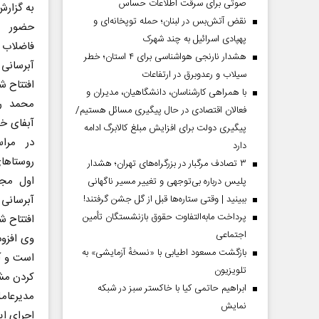
صوتی برای سرقت اطلاعات حساس
به گزارش
نقض آتش‌بس در لبنان؛ حمله توپخانه‌ای و
حضور م
پهپادی اسرائیل به چند شهرک
فاضلاب
هشدار نارنجی هواشناسی برای ۴ استان؛ خطر
سیلاب و رعدوبرق در ارتفاعات
افتتاح ش
با همراهی کارشناسان، دانشگاهیان، مدیران و
محمد رض
فعالان اقتصادی در حال پیگیری مسائل هستیم/
پیگیری دولت برای افزایش مبلغ کالابرگ ادامه
در مراس
دارد
روستاها
۳ تصادف مرگبار در بزرگراه‌های تهران؛ هشدار
اول مجت
پلیس درباره بی‌توجهی و تغییر مسیر ناگهانی
ببینید | وقتی ستاره‌ها قبل از گل جشن گرفتند!
پرداخت مابه‌التفاوت حقوق بازنشستگان تأمین
افتتاح شد که با 
اجتماعی
وی افزود
بازگشت مسعود اطیابی با «نسخهٔ آزمایشی» به
تلویزیون
کردن مش
ابراهیم حاتمی کیا با خاکستر سبز در شبکه
مدیرعامل
نمایش