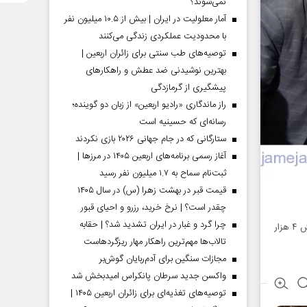
نمی‌شوند؟
آمار معلولیت در ایران | بیش از ۱۰.۵ میلیون نفر
با محدودیت عملکردی زندگی می‌کنند
توصیه‌های طب سنتی برای زائران اربعین |
بهترین نوشیدنی ضد عطش و راهکارهای
پیشگیری از گرمازدگی
راز ماندگاری «رادیو اربعین» از زبان دو گوینده؛
رسانه‌ای که حسینیه است
ستارگانی که در جام جهانی ۲۰۲۶ بازی نکردند
آغاز رسمی برنامه‌های اربعین ۱۴۰۵ در مرز‌ها |
ثبت‌نام سماح به ۱.۷ میلیون نفر رسید
قیمت قبر در بهشت زهرا (س) در سال ۱۴۰۵
چقدر است؟ | نرخ خرید، رزرو و احیای قبور
چرا گرد و غبار در ایران تشدید شد؟ | حقابه
با افتتاح این پروژه آبرسانی در ۱۷ روستای هفتکل، یک هزار و ۳۰۰ خانوار و جمعیت تحت پوشش ۴ هزار
تالاب‌ها مهم‌ترین راهکار مهار ریزگردهاست
مجازات سنگین برای آدم‌ربایان گوش‌بر
واکسن جدید سرطان پانکراس امیدبخش شد
توصیه‌های تغذیه‌ای برای زائران اربعین ۱۴۰۵ |