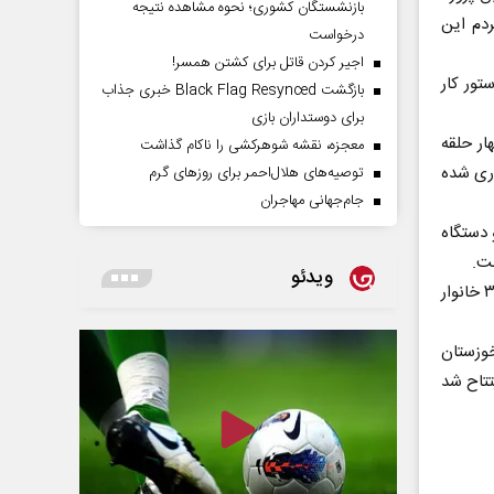
بازنشستگان کشوری؛ نحوه مشاهده نتیجه
ردم این
درخواست
اجیر کردن قاتل برای کشتن همسر!
ستای هفتکل در دستور کار
بازگشت Black Flag Resynced خبری جذاب
برای دوستداران بازی
خط انتقال و چهار حلقه
معجزه، نقشه شوهرکشی را ناکام گذاشت
ار بهره برداری شده
توصیه‌های هلال‌احمر برای روز‌های گرم
جام‌جهانی مهاجران
۵ میلیارد تومان و دو دستگاه
ست.
ویدئو
وی خاطر نشان کرد: با افتتاح این پروژه آبرسانی در ۱۷ روستای هفتکل، یک هزار و ۳۰۰ خانوار
خوزستان
وستای خوزستان افتتاح شد