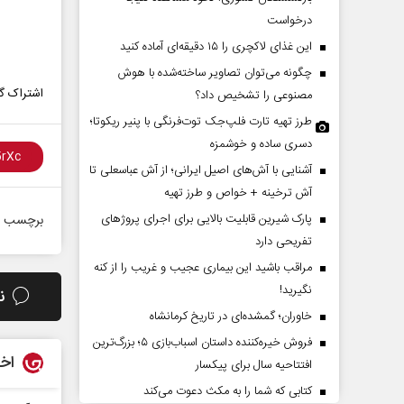
درخواست
این غذای لاکچری را ۱۵ دقیقه‌ای آماده کنید
چگونه می‌توان تصاویر ساخته‌شده با هوش
اشتراک گذ
مصنوعی را تشخیص داد؟
طرز تهیه تارت فلپ‌جک توت‌فرنگی با پنیر ریکوتا؛
دسری ساده و خوشمزه
آشنایی با آش‌های اصیل ایرانی؛ از آش عباسعلی تا
دات کوتاه‏‌مدت و
اربعین نماد مقاومت در برابر
آش ترخینه + خواص و طرز تهیه
اقع آمریکا
استکبار‌
پارک شیرین قابلیت‌ بالایی برای اجرای پروژهای
برچسب ه
تفریحی دارد
 مسائل سیاسی
رحمت‌الله نوروزی - عضو کمیسیون اجتماعی
دکتر
مراقب باشید این بیماری عجیب و غریب را از کنه
مجلس
تهران
نگیرید!
ن
خاوران؛ گمشده‌ای در تاریخ کرمانشاه
فروش خیره‌کننده داستان اسباب‌بازی ۵؛ بزرگ‌ترین
اخب
افتتاحیه سال برای پیکسار
کتابی که شما را به مکث دعوت می‌کند