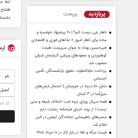
آبفا: جایگزینی بیش
افتتاح ۱۴ طرح آبرسانی خوزستان در دهه ف
پربازدید
پربحث
دادستان خوزستان: 
ناهار چی درست کنم؟ | ۲۰ پیشنهاد خوشمزه و
ساده برای ناهار امروز + غذاهای فوری و اقتصادی
ارس
امیرحسین بهداد به عنوان سرپرست هیئت
کوهنوردی و صعودهای ورزشی آذربایجان شرقی
منصوب شد
پرداخت مابه‌التفاوت حقوق بازنشستگان تأمین
اجتماعی
مردادماه
صفحات نخست روزنامه ها‌ی‌سه‌شنبه ۶ مردادماه
صفحات
دمای ۵۰ درجه در خوزستان | احتمال بارش‌های
سیل‌آسا در ۳ استان
قصه سریال رویای نیمه شب اختلاف شیعه و سنی
نیست/ از روند اجرای فیلمنامه رضایت دارم
مسیر‌های راهپیمایی جاماندگان اربعین در البرز
اعلام شد
قیمت سکه و طلا در بازار آزاد در ۱۰ مرداد ۱۴۰۵