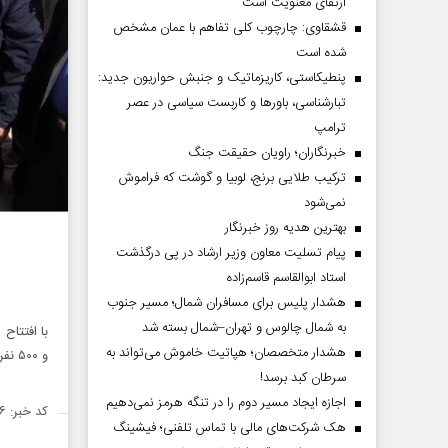
ارتقای معنویت است
قشقاوی: چارچوب کلی تفاهم با عمان مشخص
شده است
پنطیکاستی، کاریزماتیک و جنبش حواریون جدید:
تبارشناسی، باور‌ها و کاربست سیاسی در عصر
ترامپ
خبرنگاران؛ راویان حقیقت جنگ
ترکیب طلایی برنج، لوبیا و گوشت که فراموش
نمی‌شود
بهترین هدیه روز خبرنگار
پیام تسلیت معاون وزیر ارشاد در پی درگذشت
استاد ابوالقاسم قاسم‌زاده
هشدار پلیس برای مسافران شمال؛ مسیر جنوب
به شمال چالوس و تهران–شمال بسته شد
هشدار متخصصان؛ هپاتیت خاموش می‌تواند به
و ۵۰۰ نفر از آب شرب با کیفیت بهره مند می شوند.
سرطان کبد برسد!
اجازه ایجاد مسیر دوم را در تنگه هرمز نمی‌دهیم
کد خبر: ۱۳۹۷۴۵۶
هک شرکت‌های مالی با تماس تلفنی؛ فیشینگ