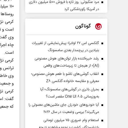
مرد عنکبوتی: روز تازه با فروش ۵۰۰ میلیون دلاری
۱۱۰ می
در آمریکا رکوردشکنی کرد
روستاها 
گوناگون
است و تا
گلکسی اس ۲۷ اولترا؛ پیش‌نمایشی از تغییرات
بنیادین در پرچمدار بعدی سامسونگ
است.
رشد خیره‌کننده بازار توکن‌های هوش مصنوعی
(AI)؛ از هیجان تا زیرساخت‌های واقعی
ترانس و 
انقلاب گوشی‌های تاشو‌ با طعم هوش مصنوعی؛
معرفی و مقایسه خانواده گلکسی Z۸
و جمعیت تحت پوشش ۴ هزار 
بحران باتری در گوشی‌های سامسونگ؛ آیا
کرمی نژا
به‌روزرسانی One UI ۸.۵ مقصر است؟
آیا خودروهای خودران جای ماشین‌های معمولی را
که جمعیت ت
می‌گیرند؟ بررسی وضعیت در سال ۲۰۲۶
استعلام وام ضروری ۷۵ میلیون تومانی
بازنشستگان کشوری؛ نحوه مشاهده نتیجه