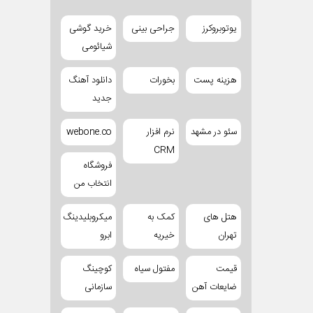
یوتوبروکرز
جراحی بینی
خرید گوشی
شیائومی
هزینه پست
بخورات
دانلود آهنگ
جدید
سئو در مشهد
نرم افزار
webone.co
CRM
فروشگاه
انتخاب من
هتل های
کمک به
میکروبلیدینگ
تهران
خیریه
ابرو
قیمت
مفتول سیاه
کوچینگ
ضایعات آهن
سازمانی