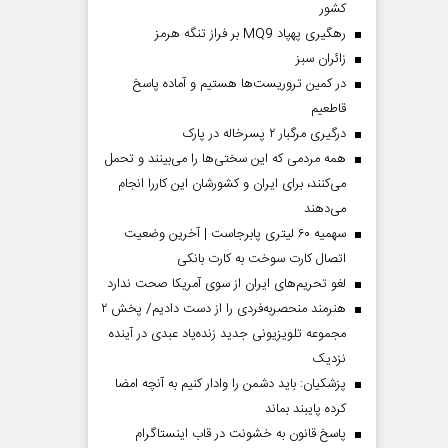
کشور
رهگیری پهپاد MQ9 بر فراز تنگه هرمز
‌زائران سبز
در کمین تروریست‌ها هستیم و آماده پاسخ
قاطعیم
درگیری مرگبار ۲ پسرخاله در پارک
همه مردمی که این سختی‌ها را می‌بینند و تحمل
می‌کنند، برای ایران و کشورشان این کاررا انجام
می‌دهند
سهمیه ۶۰ لیتری پابرجاست | آخرین وضعیت
اتصال کارت سوخت به کارت بانکی
لغو تحریم‌های ایران از سوی آمریکا صحت ندارد
هنرمند منحصر‌به‌فردی را از دست دادیم/ پخش ۲
مجموعه تلویزیونی جدید زنده‌یاد عبدی در آینده
نزدیک
پزشکیان: باید دشمن را وادار کنیم به آنچه امضا
کرده پایبند بماند
پاسخ قانون به خشونت در قاب اینستاگرام