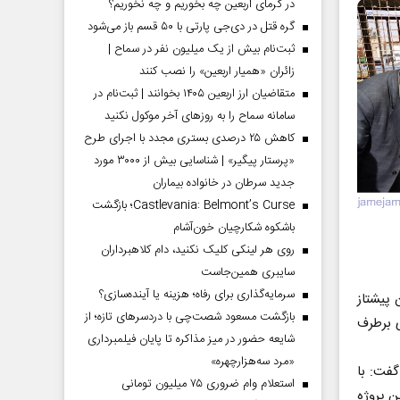
در گرمای اربعین چه بخوریم و چه نخوریم؟
گره قتل در دی‌جی پارتی با ۵۰ قسم باز می‌شود
ثبت‌نام بیش از یک میلیون نفر در سماح |
زائران «همیار اربعین» را نصب کنند
متقاضیان ارز اربعین ۱۴۰۵ بخوانند | ثبت‌نام در
سامانه سماح را به روز‌های آخر موکول نکنید
کاهش ۲۵ درصدی بستری مجدد با اجرای طرح
«پرستار پیگیر» | شناسایی بیش از ۳۰۰۰ مورد
جدید سرطان در خانواده بیماران
Castlevania: Belmont’s Curse؛ بازگشت
باشکوه شکارچیان خون‌آشام
روی هر لینکی کلیک نکنید، دام کلاهبرداران
سایبری همین‌جاست
سرمایه‌گذاری برای رفاه؛ هزینه یا آینده‌سازی؟
 پیشتاز
بازگشت مسعود شصت‌چی با دردسر‌های تازه؛ از
ات جهادی برای برطرف
شایعه حضور در میز مذاکره تا پایان فیلمبرداری
«مرد سه‌هزارچهره»
گفت: با
استعلام وام ضروری ۷۵ میلیون تومانی
 برای این پروژه