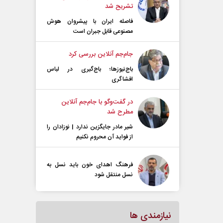
تشریح شد
فاصله ایران با پیشرو‌ان هوش
مصنوعی قابل جبران است
جام‌جم آنلاین بررسی کرد
باج‌نیوزها؛ باج‌گیری در لباس
افشاگری
در گفت‌و‌گو با جام‌جم آنلاین
مطرح شد
شیر مادر جایگزین ندارد | نوزادان را
از فواید آن محروم نکنیم
فرهنگ اهدای خون باید نسل به
نسل منتقل شود
نیازمندی ها