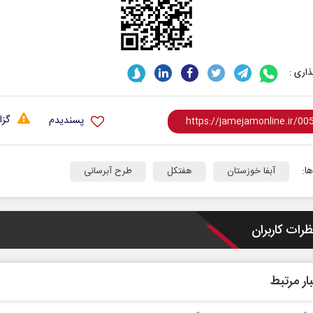
اری :
گزا
پسندیدم
همه مدافع حرم هستیم
حکایت یک تاریخ و د
نرگس خانعلی‌زاده - رو
ا:
آبفا خوزستان
هفتکل
طرح آبرسانی
 حکیمه سقای بی‌ریا - استادیار دانشگاه
ظرات کاربران
ار مرتبط