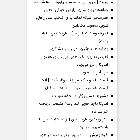
ببینید | «چهل روز » محسن چاووشی منتشر شد
رسانه‌های برون‌مرزی راویان جهانی اربعین
نظرسنجی شبکه تماشا برای انتخاب سریال‌های
شرقی محبوب مخاطبان
اطراف رشت کجا بریم (جاهای دیدنی اطراف
رشت)
باج‌نیوزها؛ باج‌گیری در لباس افشاگری
تعرض به زیرساخت‌های ایران، بنای هژمونی
آمریکا را فرو می‌ریزد
سپر آمریکا نشوید
قیمت طلا و سکه امروز ۱۱ مرداد ۱۴۰۵ | افت
قیمت طلا در بازار تهران با کاهش نرخ ارز
عشق به حسین (ع) تا لحظه شهادت
آمریکا ماجراجویی کند پاسخ مقتضی دریافت
خواهد کرد
بهترین نذری‌های اربعین | از کم هزینه‌ترین تا
راحت‌ترین نذری‌ها
خروج بیش از ۳ میلیون زائر از تمام مرز‌های