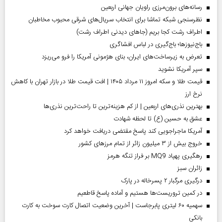
رسانه‌های برون‌مرزی راویان جهانی اربعین
نظرسنجی شبکه تماشا برای انتخاب سریال‌های شرقی محبوب مخاطبان
اطراف رشت کجا بریم (جاهای دیدنی اطراف رشت)
باج‌نیوزها؛ باج‌گیری در لباس افشاگری
تعرض به زیرساخت‌های ایران، بنای هژمونی آمریکا را فرو می‌ریزد
سپر آمریکا نشوید
قیمت طلا و سکه امروز ۱۱ مرداد ۱۴۰۵ | افت قیمت طلا در بازار تهران با کاهش
نرخ ارز
بهترین نذری‌های اربعین | از کم هزینه‌ترین تا راحت‌ترین نذری‌ها
عشق به حسین (ع) تا لحظه شهادت
آمریکا ماجراجویی کند پاسخ مقتضی دریافت خواهد کرد
خروج بیش از ۳ میلیون زائر از تمام مرز‌های کشور
رهگیری پهپاد MQ9 بر فراز تنگه هرمز
‌زائران سبز
درگیری مرگبار ۲ پسرخاله در پارک
در کمین تروریست‌ها هستیم و آماده پاسخ قاطعیم
سهمیه ۶۰ لیتری پابرجاست | آخرین وضعیت اتصال کارت سوخت به کارت
بانکی