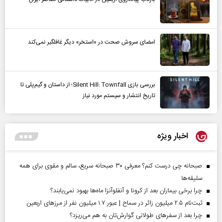
امضای سروش صحت در «استخر» دیگر غافلگیر نمی‌کند
بررسی بازی Silent Hill: Townfall؛ از داستان و گیم‌پلی تا
تاریخ انتشار و سیستم مورد نیاز
اخبار ویژه
صبحانه چی درست کنم؟ معرفی ۳۰ صبحانه سریع، سالم و مقوی برای همه
سلیقه‌ها
چرا برخی بیماران بعد از کرونا و آنفلوآنزا ماه‌ها بهبود نمی‌یابند؟
ثبت‌نام ۲.۵ میلیون زائر در سماح | عبور ۱.۷ میلیون نفر از مرز‌های اربعین
چرا بعد از سفرهای طولانی گوارش‌تان به هم می‌ریزد؟