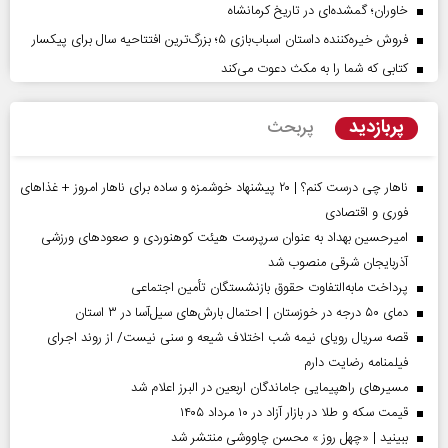
خاوران؛ گمشده‌ای در تاریخ کرمانشاه
فروش خیره‌کننده داستان اسباب‌بازی ۵؛ بزرگ‌ترین افتتاحیه سال برای پیکسار
کتابی که شما را به مکث دعوت می‌کند
پربازدید
پربحث
ناهار چی درست کنم؟ | ۲۰ پیشنهاد خوشمزه و ساده برای ناهار امروز + غذاهای
فوری و اقتصادی
امیرحسین بهداد به عنوان سرپرست هیئت کوهنوردی و صعودهای ورزشی
آذربایجان شرقی منصوب شد
پرداخت مابه‌التفاوت حقوق بازنشستگان تأمین اجتماعی
دمای ۵۰ درجه در خوزستان | احتمال بارش‌های سیل‌آسا در ۳ استان
قصه سریال رویای نیمه شب اختلاف شیعه و سنی نیست/ از روند اجرای
فیلمنامه رضایت دارم
مسیر‌های راهپیمایی جاماندگان اربعین در البرز اعلام شد
قیمت سکه و طلا در بازار آزاد در ۱۰ مرداد ۱۴۰۵
ببینید | «چهل روز » محسن چاووشی منتشر شد