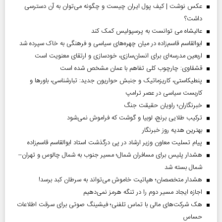
عکس نوشت | کیف پول ایران چیست و چگونه می‌توان به آن دسترسی
داشت؟
عالیشاه می توانست به پرسپولیس کمک کند
ابوالقاسم قاسم‌زاده در میان چهره‌های سیاسی و فرهنگی به خاک سپرده شد
اربعین مدرسه‌ای برای انسان‌سازی، خودسازی و ارتقای معنویت است
قشقاوی: چارچوب کلی تفاهم با عمان مشخص شده است
پنطیکاستی، کاریزماتیک و جنبش حواریون جدید: تبارشناسی، باور‌ها و
کاربست سیاسی در عصر ترامپ
خبرنگاران؛ راویان حقیقت جنگ
ترکیب طلایی برنج، لوبیا و گوشت که فراموش نمی‌شود
بهترین هدیه روز خبرنگار
پیام تسلیت معاون وزیر ارشاد در پی درگذشت استاد ابوالقاسم قاسم‌زاده
هشدار پلیس برای مسافران شمال؛ مسیر جنوب به شمال چالوس و تهران–
شمال بسته شد
هشدار متخصصان؛ هپاتیت خاموش می‌تواند به سرطان کبد برسد!
اجازه ایجاد مسیر دوم را در تنگه هرمز نمی‌دهیم
هک شرکت‌های مالی با تماس تلفنی؛ فیشینگ صوتی برای سرقت اطلاعات
حساس