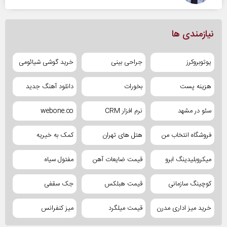
نیازمندی ها
یوتوبروکرز
جراحی بینی
خرید گوشی شیائومی
هزینه پست
بخورات
دانلود آهنگ جدید
سئو در مشهد
نرم افزار CRM
webone.co
فروشگاه انتخاب من
هتل های تهران
کمک به خیریه
میکروبلیدینگ ابرو
قیمت ضایعات آهن
مفتول سیاه
کوچینگ سازمانی
قیمت هبلکس
جک سقفی
خرید میز اداری مدرن
قیمت میلگرد
میز کنفرانس