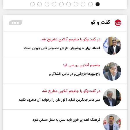
گفت و گو
در گفت‌و‌گو با جام‌جم آنلاین تشریح شد
فاصله ایران با پیشرو‌ان هوش مصنوعی قابل جبران است
جام‌جم آنلاین بررسی کرد
باج‌نیوزها؛ باج‌گیری در لباس افشاگری
در گفت‌و‌گو با جام‌جم آنلاین مطرح شد
شیر مادر جایگزین ندارد | نوزادان را از فواید آن محروم نکنیم
فرهنگ اهدای خون باید نسل به نسل منتقل شود