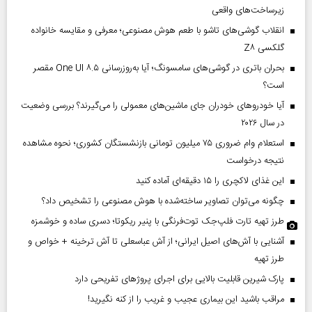
زیرساخت‌های واقعی
انقلاب گوشی‌های تاشو‌ با طعم هوش مصنوعی؛ معرفی و مقایسه خانواده
گلکسی Z۸
بحران باتری در گوشی‌های سامسونگ؛ آیا به‌روزرسانی One UI ۸.۵ مقصر
است؟
آیا خودروهای خودران جای ماشین‌های معمولی را می‌گیرند؟ بررسی وضعیت
در سال ۲۰۲۶
استعلام وام ضروری ۷۵ میلیون تومانی بازنشستگان کشوری؛ نحوه مشاهده
نتیجه درخواست
این غذای لاکچری را ۱۵ دقیقه‌ای آماده کنید
چگونه می‌توان تصاویر ساخته‌شده با هوش مصنوعی را تشخیص داد؟
طرز تهیه تارت فلپ‌جک توت‌فرنگی با پنیر ریکوتا؛ دسری ساده و خوشمزه
آشنایی با آش‌های اصیل ایرانی؛ از آش عباسعلی تا آش ترخینه + خواص و
طرز تهیه
پارک شیرین قابلیت‌ بالایی برای اجرای پروژهای تفریحی دارد
مراقب باشید این بیماری عجیب و غریب را از کنه نگیرید!