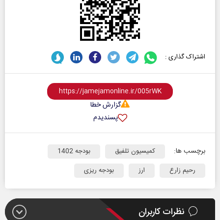
اشتراک گذاری :
گزارش خطا
پسندیدم
برچسب ها:
کمیسیون تلفیق
بودجه 1402
رحیم زارع
ارز
بودجه ریزی
نظرات کاربران