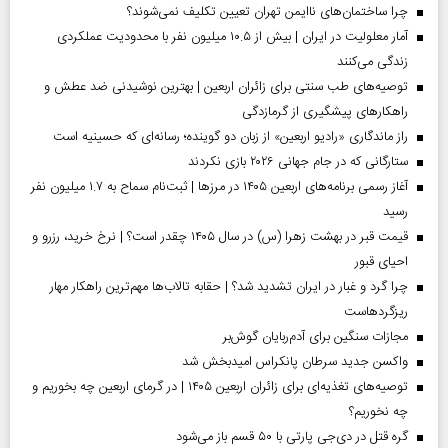
چرا ساختمان‌های ناایمن تهران تعیین تکلیف نمی‌شوند؟
آمار معلولیت در ایران | بیش از ۱۰.۵ میلیون نفر با محدودیت عملکردی
زندگی می‌کنند
توصیه‌های طب سنتی برای زائران اربعین | بهترین نوشیدنی ضد عطش و
راهکارهای پیشگیری از گرمازدگی
راز ماندگاری «رادیو اربعین» از زبان دو گوینده؛ رسانه‌ای که حسینیه است
ستارگانی که در جام جهانی ۲۰۲۶ بازی نکردند
آغاز رسمی برنامه‌های اربعین ۱۴۰۵ در مرز‌ها | ثبت‌نام سماح به ۱.۷ میلیون نفر
رسید
قیمت قبر در بهشت زهرا (س) در سال ۱۴۰۵ چقدر است؟ | نرخ خرید، رزرو و
احیای قبور
چرا گرد و غبار در ایران تشدید شد؟ | حقابه تالاب‌ها مهم‌ترین راهکار مهار
ریزگردهاست
مجازات سنگین برای آدم‌ربایان گوش‌بر
واکسن جدید سرطان پانکراس امیدبخش شد
توصیه‌های تغذیه‌ای برای زائران اربعین ۱۴۰۵ | در گرمای اربعین چه بخوریم و
چه نخوریم؟
گره قتل در دی‌جی پارتی با ۵۰ قسم باز می‌شود