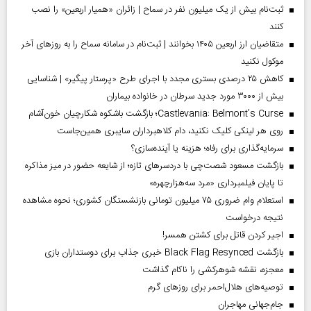
ثبت‌نام بیش از یک میلیون نفر در سماح | زائران «همیار اربعین» را نصب
کنند
متقاضیان ارز اربعین ۱۴۰۵ بخوانند | ثبت‌نام در سامانه سماح را به روز‌های آخر
موکول نکنید
کاهش ۲۵ درصدی بستری مجدد با اجرای طرح «پرستار پیگیر» | شناسایی
بیش از ۳۰۰۰ مورد جدید سرطان در خانواده بیماران
Castlevania: Belmont’s Curse؛ بازگشت باشکوه شکارچیان خون‌آشام
روی هر لینکی کلیک نکنید، دام کلاهبرداران سایبری همین‌جاست
سرمایه‌گذاری برای رفاه؛ هزینه یا آینده‌سازی؟
بازگشت مسعود شصت‌چی با دردسر‌های تازه؛ از شایعه حضور در میز مذاکره
تا پایان فیلمبرداری «مرد سه‌هزارچهره»
استعلام وام ضروری ۷۵ میلیون تومانی بازنشستگان کشوری؛ نحوه مشاهده
نتیجه درخواست
اجیر کردن قاتل برای کشتن همسر!
بازگشت Black Flag Resynced خبری جذاب برای دوستداران بازی
معجزه، نقشه شوهرکشی را ناکام گذاشت
توصیه‌های هلال‌احمر برای روز‌های گرم
جام‌جهانی مهاجران