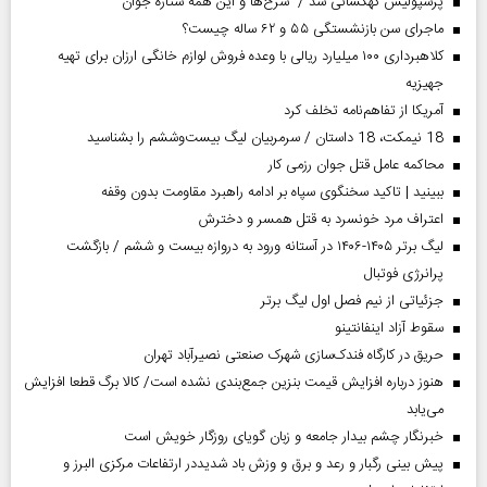
پرسپولیس کهکشانی شد / سرخ‌ها و این همه ستاره جوان
ماجرای سن بازنشستگی ۵۵ و ۶۲ ساله چیست؟
کلاهبرداری ۱۰۰ میلیارد ریالی با وعده فروش لوازم خانگی ارزان برای تهیه
جهیزیه
آمریکا از تفاهم‌نامه تخلف کرد
18 نیمکت، 18 داستان / سرمربیان لیگ بیست‌وششم را بشناسید
محاکمه عامل قتل جوان رزمی کار
ببینید | تاکید سخنگوی سپاه بر ادامه راهبرد مقاومت بدون وقفه
اعتراف مرد خونسرد به قتل همسر و دخترش
لیگ برتر ۱۴۰۵-۱۴۰۶ در آستانه ورود به دروازه بیست و ششم / بازگشت
پرانرژی فوتبال
جزئیاتی از نیم فصل اول لیگ برتر
سقوط آزاد اینفانتینو
حریق در کارگاه فندک‌سازی شهرک صنعتی نصیرآباد تهران
هنوز درباره افزایش قیمت بنزین جمع‌بندی نشده است/ کالا برگ قطعا افزایش
می‌یابد
خبرنگار چشم بیدار جامعه و زبان گویای روزگار خویش است
پیش بینی رگبار و رعد و برق و وزش باد شدیددر ارتفاعات مرکزی البرز و