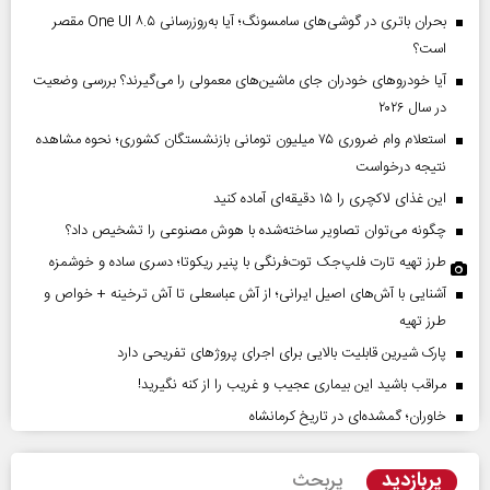
بحران باتری در گوشی‌های سامسونگ؛ آیا به‌روزرسانی One UI ۸.۵ مقصر
است؟
آیا خودروهای خودران جای ماشین‌های معمولی را می‌گیرند؟ بررسی وضعیت
در سال ۲۰۲۶
استعلام وام ضروری ۷۵ میلیون تومانی بازنشستگان کشوری؛ نحوه مشاهده
نتیجه درخواست
این غذای لاکچری را ۱۵ دقیقه‌ای آماده کنید
چگونه می‌توان تصاویر ساخته‌شده با هوش مصنوعی را تشخیص داد؟
طرز تهیه تارت فلپ‌جک توت‌فرنگی با پنیر ریکوتا؛ دسری ساده و خوشمزه
آشنایی با آش‌های اصیل ایرانی؛ از آش عباسعلی تا آش ترخینه + خواص و
طرز تهیه
پارک شیرین قابلیت‌ بالایی برای اجرای پروژهای تفریحی دارد
مراقب باشید این بیماری عجیب و غریب را از کنه نگیرید!
خاوران؛ گمشده‌ای در تاریخ کرمانشاه
پربازدید
پربحث