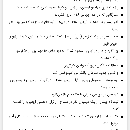
راهکارهای پیشگیری از گرمازدگی
راز ماندگاری «رادیو اربعین» از زبان دو گوینده؛ رسانه‌ای که حسینیه است
ستارگانی که در جام جهانی ۲۰۲۶ بازی نکردند
آغاز رسمی برنامه‌های اربعین ۱۴۰۵ در مرز‌ها | ثبت‌نام سماح به ۱.۷ میلیون نفر
رسید
قیمت قبر در بهشت زهرا (س) در سال ۱۴۰۵ چقدر است؟ | نرخ خرید، رزرو و
احیای قبور
چرا گرد و غبار در ایران تشدید شد؟ | حقابه تالاب‌ها مهم‌ترین راهکار مهار
ریزگردهاست
مجازات سنگین برای آدم‌ربایان گوش‌بر
واکسن جدید سرطان پانکراس امیدبخش شد
توصیه‌های تغذیه‌ای برای زائران اربعین ۱۴۰۵ | در گرمای اربعین چه بخوریم و
چه نخوریم؟
گره قتل در دی‌جی پارتی با ۵۰ قسم باز می‌شود
ثبت‌نام بیش از یک میلیون نفر در سماح | زائران «همیار اربعین» را نصب
کنند
متقاضیان ارز اربعین ۱۴۰۵ بخوانند | ثبت‌نام در سامانه سماح را به روز‌های آخر
موکول نکنید