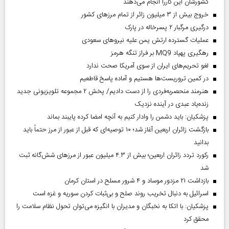
کشورشان این کاررا انجام می‌دهند
خروج بیش از ۳ میلیون زائر از تمام مرز‌های کشور
درگیری مرگبار ۲ پسرخاله در پارک
عملیات گسترده ارتش یمن علیه نیروهای سعودی
رهگیری پهپاد MQ9 بر فراز تنگه هرمز
لغو تحریم‌های ایران از سوی آمریکا صحت ندارد
در کمین تروریست‌ها هستیم و آماده پاسخ قاطعیم
هنرمند منحصر‌به‌فردی را از دست دادیم/ پخش ۲ مجموعه تلویزیونی جدید
زنده‌یاد عبدی در آینده نزدیک
پزشکیان: باید دشمن را وادار کنیم به آنچه امضا کرده پایبند بماند
بازگشت زائران اربعین آغاز شد؛ ۱۰ توصیه‌ای که قبل از عبور از مرز حتماً باید
بدانید
رکورد تردد زائران اربعین؛ بیش از ۴.۳ میلیون عبور از مرزهای شش‌گانه ثبت
شد
بازداشت ۲۱ مزدور موساد و ۴ شرور مسلح در استان کرمان
اسرائیل به دنبال تخریب روند صلح و بی‌ثبات کردن سوریه و غزه است
پزشکیان: با اتکا به نخبگان و مدیران با انگیزه می‌توان تحول نظام سلامت را
محقق کرد