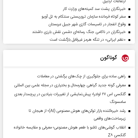
ارتفاعات اردبیل
خبرنگاران پشت سد کمیته‌های وزارت کار
سفر کوتاه فرمانده سازمان تروریستی سنتکام به تل آویو
وقوع انفجار در تاسیسات گازی شهر جبیل عربستان
خبرنگاران در ناکامی جنگ رسانه‌ای دشمن نقش بارزی داشتند
«نظم ایرانی» در تنگه هرمز غیرقابل بازگشت است
گوناگون
راهی ساده برای جلوگیری از چک‌های برگشتی در معاملات
معرفی گونه جدید گیاهی چهارمحال و بختیاری در مجله علمی بین المللی
گلکسی اس ۲۷ اولترا؛ پیش‌نمایشی از تغییرات بنیادین در پرچمدار بعدی
سامسونگ
رشد خیره‌کننده بازار توکن‌های هوش مصنوعی (AI)؛ از هیجان تا
زیرساخت‌های واقعی
انقلاب گوشی‌های تاشو‌ با طعم هوش مصنوعی؛ معرفی و مقایسه خانواده
گلکسی Z۸