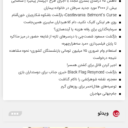
کاهش ۲۵ درصدی بستری مجدد با اجرای طرح «پرستار پیگیر» | شناسایی
بیش از ۳۰۰۰ مورد جدید سرطان در خانواده بیماران
Castlevania: Belmont’s Curse؛ بازگشت باشکوه شکارچیان خون‌آشام
روی هر لینکی کلیک نکنید، دام کلاهبرداران سایبری همین‌جاست
سرمایه‌گذاری برای رفاه؛ هزینه یا آینده‌سازی؟
بازگشت مسعود شصت‌چی با دردسر‌های تازه؛ از شایعه حضور در میز مذاکره
تا پایان فیلمبرداری «مرد سه‌هزارچهره»
استعلام وام ضروری ۷۵ میلیون تومانی بازنشستگان کشوری؛ نحوه مشاهده
نتیجه درخواست
اجیر کردن قاتل برای کشتن همسر!
بازگشت Black Flag Resynced خبری جذاب برای دوستداران بازی
معجزه، نقشه شوهرکشی را ناکام گذاشت
توصیه‌های هلال‌احمر برای روز‌های گرم
جام‌جهانی مهاجران
ویدئو