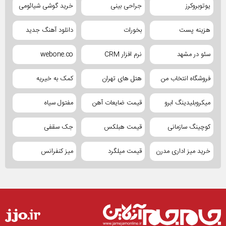
یوتوبروکرز
جراحی بینی
خرید گوشی شیائومی
هزینه پست
بخورات
دانلود آهنگ جدید
سئو در مشهد
نرم افزار CRM
webone.co
فروشگاه انتخاب من
هتل های تهران
کمک به خیریه
میکروبلیدینگ ابرو
قیمت ضایعات آهن
مفتول سیاه
کوچینگ سازمانی
قیمت هبلکس
جک سقفی
خرید میز اداری مدرن
قیمت میلگرد
میز کنفرانس