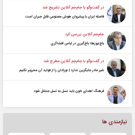
در گفت‌و‌گو با جام‌جم آنلاین تشریح شد
فاصله ایران با پیشرو‌ان هوش مصنوعی قابل جبران است
جام‌جم آنلاین بررسی کرد
باج‌نیوزها؛ باج‌گیری در لباس افشاگری
در گفت‌و‌گو با جام‌جم آنلاین مطرح شد
شیر مادر جایگزین ندارد | نوزادان را از فواید آن محروم نکنیم
فرهنگ اهدای خون باید نسل به نسل منتقل شود
نیازمندی ها