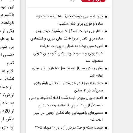
این مردم
باشیم بر
برای شام چی درست کنم؟ | ۲۵ ایده خوشمزه،
خواهند 
ساده و فوری برای شام امشب
یکی از م
ناهار چی درست کنم؟ | ۲۰ پیشنهاد خوشمزه و
ما به طو
ساده برای ناهار امروز + غذاهای فوری و اقتصادی
امیرحسین بهداد به عنوان سرپرست هیئت
می شویم
کوهنوردی و صعودهای ورزشی آذربایجان شرقی
دشمن اط
منصوب شد
کنیم .
زمان پخش سریال «ماه عسل» با بازی اکبر عبدی
لازم به 
اعلام شد
مردادماه
صفحات نخست روزنامه ها‌ی‌سه‌شنبه ۶ مردادماه
صفحات
44خدمت رو نمایی شد .
دمای ۵۰ درجه در خوزستان | احتمال بارش‌های
سیل‌آسا در ۳ استان
قصه سریال رویای نیمه شب اختلاف شیعه و سنی
نیست/ از روند اجرای فیلمنامه رضایت دارم
مسیر‌های راهپیمایی جاماندگان اربعین در البرز
اعلام شد
قیمت سکه و طلا در بازار آزاد در ۱۰ مرداد ۱۴۰۵