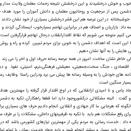
وب و خوش درخشیدند و این درخشش نتیجه زحمات معلمان ولایت مدار و ا
شمن پس از مرجعیت و روحانیون معلمان و دانش آموزان را مورد هدف خو
 خوشبختانه در این عرصه هم این قشر درخشش بسیاری از خود نشان دادند .
 داد: بازاریان و اصناف هم در برابراین تهاجم بسیارخوب ایستادگی کردند و 
می کنیم متوجه می شویم که نقاط اقتدارانقلاب درحال تهاجم قرارگرفتن است 
 این است که اهداف دشمن را به خوبی برای مردم تبیین کرده و راه و روش 
 هایش را به آنها نشان دهیم .
لی خاطر نشان ساخت: امروز در همه عرصه رسانه حررف اول و اخر را می زند
حکایت یک تاریخ و دو زندگی
چرایی عقب‌نشینی ت
اقتصادی ، جنگ سخت،جمعیتی، معیشتی فرهنگی،نرم، امنیتی، نفوذ و دیگر
نرگس خانعلی‌زاده - روزنامه‌نگار
مه های خودش را به وسیله رسانه ها پیش می برد ودراین راستا وظایف رس
دکتر یدالله جوانی - تحلیلگر مسائ
بسیار سنگین است.
 یاس و نا امیدی ازانقلابی که در اوج اقتدار قرار گرفته را مهمترین ه
 گفت : البته مشکلاتی درکشوروجود دارد اما قطعا راهکارآن تکیه به دشم
نگونه که هرجایی ما کار جهادی و انقلابی انجام دادیم حرف های بسیاری بر
برای رفع مشکلات هم باید با تکیه به ظرفییتهای داخلی، مشکلات را بر طرف سا
 داد : خدمت رسانی به مردم یکی از مهمترین نیازهای کشورمی باشد که در
ام شود باید بسیار و بیشتر انجام شود و باید جهاد خدمت رسانی با تمام تو