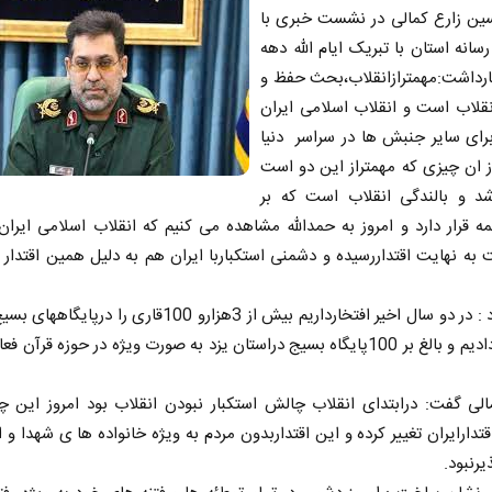
ین زارع کمالی در نشست خبری با
انه استان با تبریک ایام الله دهه
ارداشت:مهمترازانقلاب،بحث حفظ و
نقلاب است و انقلاب اسلامی ایران
رای سایر جنبش ها در سراسر دنیا
 ان چیزی که مهمتراز این دو است
 و بالندگی انقلاب است که بر
قرار دارد و امروز به حمدالله مشاهده می کنیم که انقلاب اسلامی ایران
به نهایت اقتداررسیده و دشمنی استکباربا ایران هم به دلیل همین اقتدا
وی افزود : در دو سال اخیر افتخارداریم بیش از 3هزارو 100قاری را در
پرورش دادیم و بالغ بر 100پایگاه بسیج دراستان یزد به صورت ویژه در حوزه قرآن
الی گفت: درابتدای انقلاب چالش استکبار نبودن انقلاب بود امروز این چ
دارایران تغییر کرده و این اقتداربدون مردم به ویژه خانواده ها ی شهدا و ای
یرنبود.