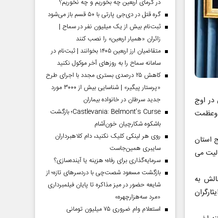
در گرمای اربعین چه بخوریم و چه نخوریم؟
گره قتل در دی‌جی پارتی با ۵۰ قسم باز می‌شود
ثبت‌نام بیش از یک میلیون نفر در سماح |
زائران «همیار اربعین» را نصب کنند
متقاضیان ارز اربعین ۱۴۰۵ بخوانند | ثبت‌نام در
سامانه سماح را به روز‌های آخر موکول نکنید
کاهش ۲۵ درصدی بستری مجدد با اجرای طرح
«پرستار پیگیر» | شناسایی بیش از ۳۰۰۰ مورد
 در اوج
جدید سرطان در خانواده بیماران
Castlevania: Belmont’s Curse؛ بازگشت
ر وعظمت
باشکوه شکارچیان خون‌آشام
روی هر لینکی کلیک نکنید، دام کلاهبرداران
پایگاههای بسیج استان
سایبری همین‌جاست
 فعالیت می
سرمایه‌گذاری برای رفاه؛ هزینه یا آینده‌سازی؟
بازگشت مسعود شصت‌چی با دردسر‌های تازه؛ از
الش به
شایعه حضور در میز مذاکره تا پایان فیلمبرداری
ثارگران
«مرد سه‌هزارچهره»
استعلام وام ضروری ۷۵ میلیون تومانی