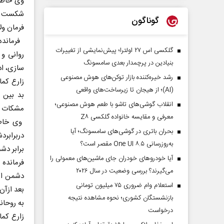
وی خاطر 
شکست خو
گوناگون
فرمان ول
فرمانده
گلکسی اس ۲۷ اولترا؛ پیش‌نمایشی از تغییرات
روانی و
بنیادین در پرچمدار بعدی سامسونگ
سازی، ا
رشد خیره‌کننده بازار توکن‌های هوش مصنوعی
زارع کما
(AI)؛ از هیجان تا زیرساخت‌های واقعی
بد بین 
انقلاب گوشی‌های تاشو‌ با طعم هوش مصنوعی؛
مشکات ب
معرفی و مقایسه خانواده گلکسی Z۸
وی خاطر
بحران باتری در گوشی‌های سامسونگ؛ آیا
دربرابرد
به‌روزرسانی One UI ۸.۵ مقصر است؟
برابر دش
آیا خودروهای خودران جای ماشین‌های معمولی را
فرمانده 
می‌گیرند؟ بررسی وضعیت در سال ۲۰۲۶
دشمن ابت
استعلام وام ضروری ۷۵ میلیون تومانی
بعد ازآن
بازنشستگان کشوری؛ نحوه مشاهده نتیجه
به روحانی
درخواست
زارع کما