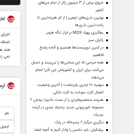
خروج بیش از ۳ میلیون زائر از تمام مرز‌های
کشور
بهترین نذری‌های اربعین | از کم هزینه‌ترین تا
اخب
راحت‌ترین نذری‌ها
رهگیری پهپاد MQ9 بر فراز تنگه هرمز
اجرای بیش از ۲ هزار برنام
‌زائران سبز
اصناف،
در کمین تروریست‌ها هستیم و آماده پاسخ
فتنه ه
قاطعیم
نمی زن
همه مردمی که این سختی‌ها را می‌بینند و تحمل
می‌کنند، برای ایران و کشورشان این کاررا انجام
می‌دهند
ارس
سهمیه ۶۰ لیتری پابرجاست | آخرین وضعیت
اتصال کارت سوخت به کارت بانکی
هنرمند منحصر‌به‌فردی را از دست دادیم/ پخش ۲
مجموعه تلویزیونی جدید زنده‌یاد عبدی در آینده
نزدیک
درگیری مرگبار ۲ پسرخاله در پارک
پزشکیان: باید دشمن را وادار کنیم به آنچه امضا