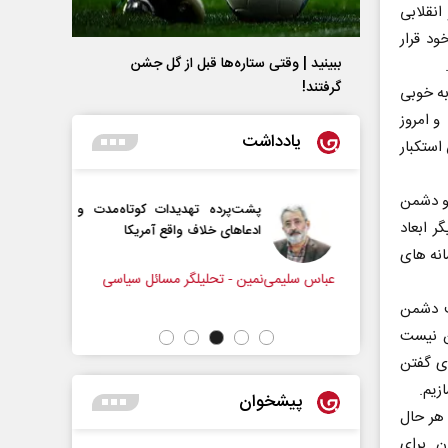
نقلابی
د قرار
ببینید | وقتی ستاره‌ها قبل از گل جشن
گرفتند!
به خوبی
و امروز
یادداشت
استکبار
 و دشمن
رامپ؟
پشت‌پرده تهدیدات کوتاه‏‌مدت و
 ابعاد
ادعا‌های خلاف واقع آمریکا
انه های
ل سیاسی
عباس سلیمی‌نمین - تحلیلگر مسائل سیاسی
رحمت‌الله
مجلس
دف دشمن
ن نیست
ای گفتن
زیم.
پیشخوان
 هر حال
ان برای