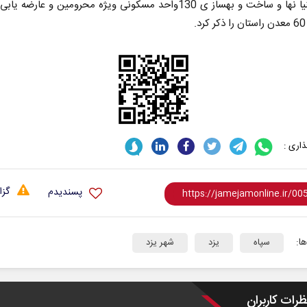
دانش بنیا نها و ساخت و بهساز ی 130واحد مسکونی ویژه محرومین و عارضه
.
اری :
گزا
پسندیدم
ا:
سپاه
یزد
شهر یزد
ظرات کاربران