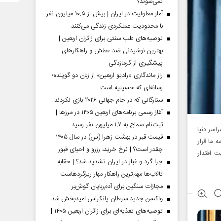
نمی‌شوند؟
آمار معلولیت در ایران | بیش از ۱۰.۵ میلیون نفر
با محدودیت عملکردی زندگی می‌کنند
توصیه‌های طب سنتی برای زائران اربعین |
بهترین نوشیدنی ضد عطش و راهکارهای
پیشگیری از گرمازدگی
راز ماندگاری «رادیو اربعین» از زبان دو گوینده؛
رسانه‌ای که حسینیه است
ستارگانی که در جام جهانی ۲۰۲۶ بازی نکردند
آغاز رسمی برنامه‌های اربعین ۱۴۰۵ در مرز‌ها |
ثبت‌نام سماح به ۱.۷ میلیون نفر رسید
اسر دنیا
قیمت قبر در بهشت زهرا (س) در سال ۱۴۰۵
 ما قرار
چقدر است؟ | نرخ خرید، رزرو و احیای قبور
ت اقتدار
چرا گرد و غبار در ایران تشدید شد؟ | حقابه
تالاب‌ها مهم‌ترین راهکار مهار ریزگردهاست
مجازات سنگین برای آدم‌ربایان گوش‌بر
واکسن جدید سرطان پانکراس امیدبخش شد
توصیه‌های تغذیه‌ای برای زائران اربعین ۱۴۰۵ |