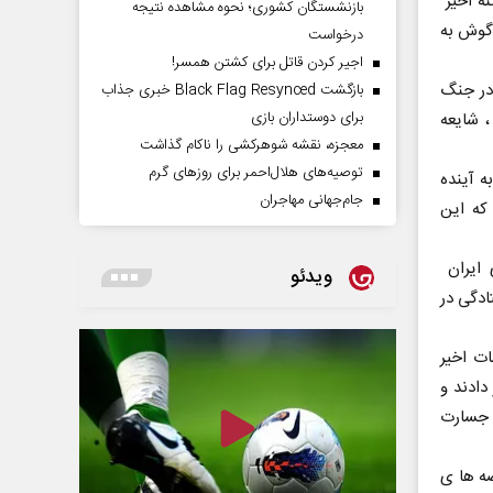
نه اخیر
بازنشستگان کشوری؛ نحوه مشاهده نتیجه
گوش به
درخواست
اجیر کردن قاتل برای کشتن همسر!
در جنگ
بازگشت Black Flag Resynced خبری جذاب
برای دوستداران بازی
 شایعه
معجزه، نقشه شوهرکشی را ناکام گذاشت
توصیه‌های هلال‌احمر برای روز‌های گرم
ه آینده
جام‌جهانی مهاجران
که این
 ایران
ویدئو
ادگی در
ات اخیر
دادند و
ه جسارت
صه ها ی