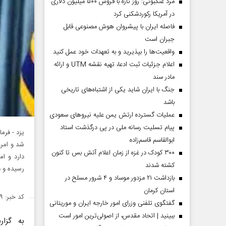
مرد عنکبوتی: روز تازه با فروش ۵۰۰ میلیون دلاری
در آمریکا رکوردشکنی کرد
فاصله ایران با پیشرو‌ان هوش مصنوعی قابل
جبران است
واقعیت‌ها را بپذیرید و به تعهدات خود عمل کنید
اعلام جزئیات ثبت ادعا، تهیه نقشه UTM و ارائه
مادر سند
جنگ با ایران شاید یکی از اشتباه‌های تاریخی
باشد
عملیات گسترده ارتش یمن علیه نیروهای سعودی
پیام تسلیت رسانه ملی در پی درگذشت استاد
یزد - فرم
ابوالقاسم قاسم‌زاده
شد و امرو
۳۰۰ کودک در غزه از زمان اعلام آتش بس تا کنون
دارد و ام
کشته شدند
رسیده و د
بازداشت ۲۱ مزدور موساد و ۴ شرور مسلح در
استان کرمان
کد خبر: ۱۳۹۶۶۹۹
گفتگوی تلفنی وزرای امور خارجه ایران و موریتانی
ببینید | اتحاد مقدس، از اصولی‌ترین امور است
به گزار