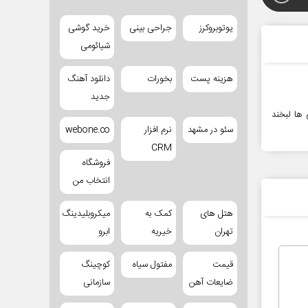
یوتوبروکرز
جراحی بینی
خرید گوشی
شیائومی
هزینه پست
بخورات
دانلود آهنگ
جدید
 ها لبخند
سئو در مشهد
نرم افزار
webone.co
CRM
فروشگاه
انتخاب من
هتل های
کمک به
میکروبلیدینگ
تهران
خیریه
ابرو
قیمت
مفتول سیاه
کوچینگ
ضایعات آهن
سازمانی