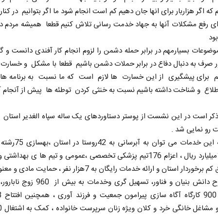
 که اگر هزاربار برای انها جان دهیم کم است انجام شود ما اگر بتوانیم در کنار
ای رفع مشکلات آنها به جهاد خدمت رسانی تلاش کنیم قطعا همیشه مردم در 
بود
وضوعات بسیارمهم در برابر حمله دشمن را لزوم انجام کار آفندی دانست و گ
ر صرف به دنبال دفاع در برابر حملات دشمن باشیم قطعا با مشکل و خسار
 برای پیشگیری از این خسارت ها لازم است که ما نسبت به برنامه ها
لاع و شناخت داشته باشیم نسبت به خنثی کردن توطئه ها پیش از آنجام آن
ذکر است در این نشست از پوستر دستاوردهای یک ساله سپاه الغدیر استان 
 نخست روزنامه ها‌ی یکشنبه ۴ مردادماه
صفحات نخست روزنامه ها‌ی شنبه ۳ مردادماه
از جمله این خدمات می توان به آب
ارزش17میلیارد ریال ، اعزام 176تیم پزشکی تخصصی ،عمومی و تیم ها ی بهداشت
به مناطق کم برخوردار استان و ارائه خدمات رایگان به 7هزار نفر ، حمای
از 20طرح دانش بنیان و فناور، تسهیل گری وخدمات به 