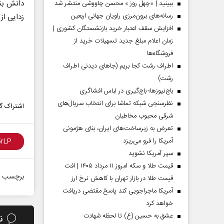
ببینید | «چهل روز » محسن چاووشی منتشر شد
رسانه‌های برون‌مرزی راویان جهانی اربعین
زدایی از 60 معدن راستان را ذکر کرد
افزایش سقف اعتبار خرید بازنشستگان کشوری |
زمان اعلام مبلغ جدید تسهیلات خرید از
فروشگاه‌ها
اطراف رشت کجا بریم (جاهای دیدنی اطراف
رشت)
باج‌نیوزها؛ باج‌گیری در لباس افشاگری
نظرسنجی شبکه تماشا برای انتخاب سریال‌های
اشتراک گذ
شرقی محبوب مخاطبان
تعرض به زیرساخت‌های ایران، بنای هژمونی
آمریکا را فرو می‌ریزد
سپر آمریکا نشوید
قیمت طلا و سکه امروز ۱۱ مرداد ۱۴۰۵ | افت
برچسب ه
قیمت طلا در بازار تهران با کاهش نرخ ارز
آمریکا ماجراجویی کند پاسخ مقتضی دریافت
خواهد کرد
عشق به حسین (ع) تا لحظه شهادت
ن