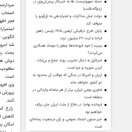
حمله صهیونیست ها به خبرنگار پرس‌تی‌وی در
سردارحس
اردوگاه قلندیا
اصحاب رس
دولت لبنان مذاکرات و امتیازدهی به تل‌آویو را
فجر اظه
متوقف کند
استمرارا
پایان طرح ترافیکی اربعین ۱۴۰۵ پلیس راهور
الگویی ب
فراجا با ثبت ۶۷ میلیون تردد
شد امروز
ببینید | خود فروخته‌ها چطور با موساد همکاری
بحث رشد
می‌کردند؟
دوش همه 
اسرائیل به دنبال تخریب روند صلح و بی‌ثبات
کردن سوریه و غزه است
مظلومیت 
ایران و آمریکا در جنگی که عواقب آن محدود به
است .
دو کشور نخواهد ماند
فناوری بومی ایران، برتر از هر سامانه وارداتی در
منطقه است
کنند.
فرمانده نهاجا: در دفاع از ملت ایران جان برکف
زارع کم
خواهیم بود
کاهش اقت
خبر ستون اعتماد عمومی و رکن مرجعیت رسانه‌ای
امکان پذ
است