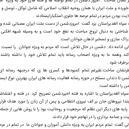
نشان ساخت : امروز دشمن در تمام توطئه ها و فتنه های خود به ویژه فت
رده و ملت ایران با همان روحیه انقلاب اسلامی که شامل توکل ، توسل و 
ایت بودن مردم در تمام عرصه ها جلوی استکبارایستادند .
 سپاه الغدیراستان یزد گفت: امروزدشمن از دست ملت ایران عصبانی شده و
 شناختی به دنبال تروج مباحث به نفع خود است و به وسیله شبهه افکنی ،
دراک سازی و تسخیر اذهان جوانان است.
لی ادامه داد: دشمن در حال تلاش است که مردم به ویژه جوانان را نسبت ب
کند وهمه ما به ویژه اصحاب رسانه باید تمام تلاش خود را داشته باشند 
رطرف شود .
نشان ساخت:علیرغم تمام کمبودها و کسری ها ی که درجبهه رسانه ای
شمن تا دندان مسلح در حوزه رسانه فعالیت رسانه های ایران بهترین نوع ایست
من را داشته است .
سپاه الغدیراستان با اشاره به فتنه اخیردشمن تصریح کرد: در فتنه و اغتشاش
دا نیروهای جان بر کف نیروی انتظامی و پس از آن زنان را مورد هدف قرار 
 پایه های دیگر این نظام که مرجعیت و روحانیت بود را با روش هایی از جمل
ت و عمامه برداری را در تهاجم خود قرار دادند.
لی گفت: تمام مردم ایران به ویژه دانش آموزان و جوانان ما در تمام در عر