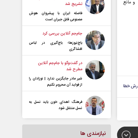
 یابی و مانع
تشریح شد
فاصله ایران با پیشرو‌ان هوش
مصنوعی قابل جبران است
جام‌جم آنلاین بررسی کرد
باج‌نیوزها؛ باج‌گیری در لباس
افشاگری
در گفت‌و‌گو با جام‌جم آنلاین
مطرح شد
شیر مادر جایگزین ندارد | نوزادان را
از فواید آن محروم نکنیم
رش خطا
فرهنگ اهدای خون باید نسل به
نسل منتقل شود
نیازمندی ها