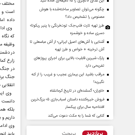
این غذای لاکچری را ۱۵ دقیقه‌ای آماده کنید
مختلف خ
چگونه می‌توان تصاویر ساخته‌شده با هوش
است و د
مصنوعی را تشخیص داد؟
داده اما
طرز تهیه تارت فلپ‌جک توت‌فرنگی با پنیر ریکوتا؛
وی ادامه
دسری ساده و خوشمزه
که نگاه 
آشنایی با آش‌های اصیل ایرانی؛ از آش عباسعلی تا
وظیفه ما
آش ترخینه + خواص و طرز تهیه
در دشمنی
پارک شیرین قابلیت‌ بالایی برای اجرای پروژهای
زارع کما
مقاومت در برابر
از باتلاق انرژی تا بن‌بست ترامپ
تفریحی دارد
در جنگ 
مراقب باشید این بیماری عجیب و غریب را از کنه
جنگ برنا
نگیرید!
کمیسیون اجتماعی
رضا سپهوند - سخنگوی کمیسیون انرژی مجلس
انقلابی 
خاوران؛ گمشده‌ای در تاریخ کرمانشاه
وی ایجاد
فروش خیره‌کننده داستان اسباب‌بازی ۵؛ بزرگ‌ترین
دانست و
افتتاحیه سال برای پیکسار
بلکه هما
کتابی که شما را به مکث دعوت می‌کند
داریم و 
وی ادامه
پربازدید
پربحث
باید انج