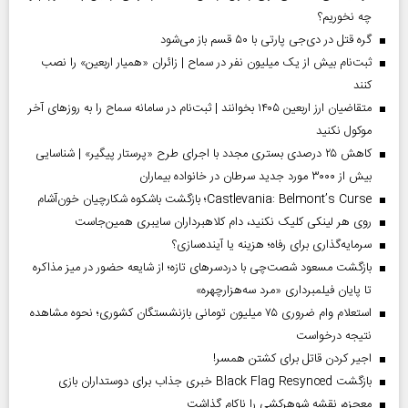
چه نخوریم؟
گره قتل در دی‌جی پارتی با ۵۰ قسم باز می‌شود
ثبت‌نام بیش از یک میلیون نفر در سماح | زائران «همیار اربعین» را نصب
کنند
متقاضیان ارز اربعین ۱۴۰۵ بخوانند | ثبت‌نام در سامانه سماح را به روز‌های آخر
موکول نکنید
کاهش ۲۵ درصدی بستری مجدد با اجرای طرح «پرستار پیگیر» | شناسایی
بیش از ۳۰۰۰ مورد جدید سرطان در خانواده بیماران
Castlevania: Belmont’s Curse؛ بازگشت باشکوه شکارچیان خون‌آشام
روی هر لینکی کلیک نکنید، دام کلاهبرداران سایبری همین‌جاست
سرمایه‌گذاری برای رفاه؛ هزینه یا آینده‌سازی؟
بازگشت مسعود شصت‌چی با دردسر‌های تازه؛ از شایعه حضور در میز مذاکره
تا پایان فیلمبرداری «مرد سه‌هزارچهره»
استعلام وام ضروری ۷۵ میلیون تومانی بازنشستگان کشوری؛ نحوه مشاهده
نتیجه درخواست
اجیر کردن قاتل برای کشتن همسر!
بازگشت Black Flag Resynced خبری جذاب برای دوستداران بازی
معجزه، نقشه شوهرکشی را ناکام گذاشت