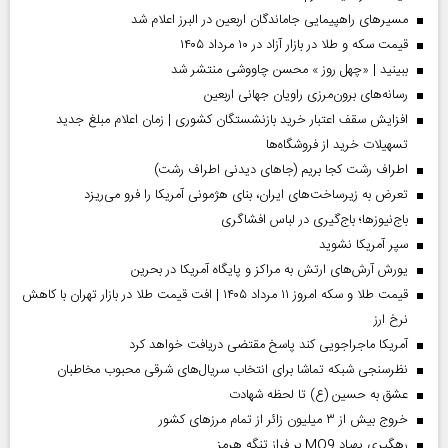
مسیر‌های راهپیمایی جاماندگان اربعین در البرز اعلام شد
قیمت سکه و طلا در بازار آزاد در ۱۰ مرداد ۱۴۰۵
ببینید | «چهل روز » محسن چاووشی منتشر شد
رسانه‌های برون‌مرزی راویان جهانی اربعین
افزایش سقف اعتبار خرید بازنشستگان کشوری | زمان اعلام مبلغ جدید
تسهیلات خرید از فروشگاه‌ها
اطراف رشت کجا بریم (جاهای دیدنی اطراف رشت)
تعرض به زیرساخت‌های ایران، بنای هژمونی آمریکا را فرو می‌ریزد
باج‌نیوزها؛ باج‌گیری در لباس افشاگری
سپر آمریکا نشوید
یورش آرش‌های ارتش به مراکز و پایگاه‌ آمریکا در بحرین
قیمت طلا و سکه امروز ۱۱ مرداد ۱۴۰۵ | افت قیمت طلا در بازار تهران با کاهش
نرخ ارز
آمریکا ماجراجویی کند پاسخ مقتضی دریافت خواهد کرد
نظرسنجی شبکه تماشا برای انتخاب سریال‌های شرقی محبوب مخاطبان
عشق به حسین (ع) تا لحظه شهادت
خروج بیش از ۳ میلیون زائر از تمام مرز‌های کشور
رهگیری پهپاد MQ9 بر فراز تنگه هرمز