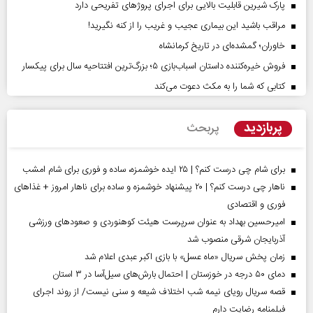
پارک شیرین قابلیت‌ بالایی برای اجرای پروژهای تفریحی دارد
مراقب باشید این بیماری عجیب و غریب را از کنه نگیرید!
خاوران؛ گمشده‌ای در تاریخ کرمانشاه
فروش خیره‌کننده داستان اسباب‌بازی ۵؛ بزرگ‌ترین افتتاحیه سال برای پیکسار
کتابی که شما را به مکث دعوت می‌کند
پربازدید
پربحث
برای شام چی درست کنم؟ | ۲۵ ایده خوشمزه، ساده و فوری برای شام امشب
ناهار چی درست کنم؟ | ۲۰ پیشنهاد خوشمزه و ساده برای ناهار امروز + غذاهای
فوری و اقتصادی
امیرحسین بهداد به عنوان سرپرست هیئت کوهنوردی و صعودهای ورزشی
آذربایجان شرقی منصوب شد
زمان پخش سریال «ماه عسل» با بازی اکبر عبدی اعلام شد
دمای ۵۰ درجه در خوزستان | احتمال بارش‌های سیل‌آسا در ۳ استان
قصه سریال رویای نیمه شب اختلاف شیعه و سنی نیست/ از روند اجرای
فیلمنامه رضایت دارم