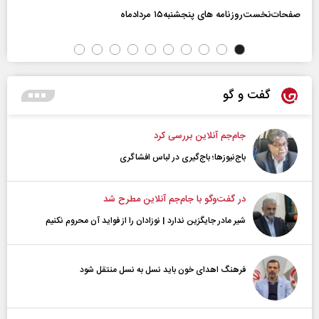
صفحات‌نخست‌روزنامه ها‌ی پنجشنبه‌۱۵ مردادماه
گفت و گو
جام‌جم آنلاین بررسی کرد
باج‌نیوزها؛ باج‌گیری در لباس افشاگری
در گفت‌و‌گو با جام‌جم آنلاین مطرح شد
شیر مادر جایگزین ندارد | نوزادان را از فواید آن محروم نکنیم
فرهنگ اهدای خون باید نسل به نسل منتقل شود