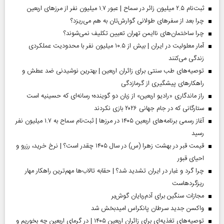
ثبت‌نام ۲.۵ میلیون زائر در سماح | عبور ۱.۷ میلیون نفر از مرز‌های اربعین
چرا بعد از سفرهای طولانی گوارش‌تان به هم می‌ریزد؟
چرا ساختمان‌های ناایمن تهران تعیین تکلیف نمی‌شوند؟
آمار معلولیت در ایران | بیش از ۱۰.۵ میلیون نفر با محدودیت عملکردی
زندگی می‌کنند
توصیه‌های طب سنتی برای زائران اربعین | بهترین نوشیدنی ضد عطش و
راهکارهای پیشگیری از گرمازدگی
راز ماندگاری «رادیو اربعین» از زبان دو گوینده؛ رسانه‌ای که حسینیه است
ستارگانی که در جام جهانی ۲۰۲۶ بازی نکردند
آغاز رسمی برنامه‌های اربعین ۱۴۰۵ در مرز‌ها | ثبت‌نام سماح به ۱.۷ میلیون نفر
رسید
قیمت قبر در بهشت زهرا (س) در سال ۱۴۰۵ چقدر است؟ | نرخ خرید، رزرو و
احیای قبور
چرا گرد و غبار در ایران تشدید شد؟ | حقابه تالاب‌ها مهم‌ترین راهکار مهار
ریزگردهاست
مجازات سنگین برای آدم‌ربایان گوش‌بر
واکسن جدید سرطان پانکراس امیدبخش شد
توصیه‌های تغذیه‌ای برای زائران اربعین ۱۴۰۵ | در گرمای اربعین چه بخوریم و