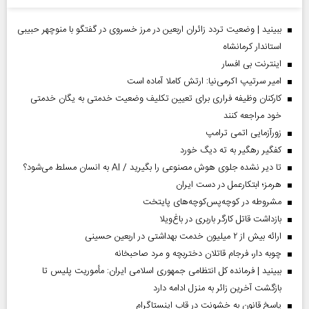
ببینید | وضعیت تردد زائران اربعین در مرز خسروی در گفتگو با منوچهر حبیبی
استاندار کرمانشاه
اینترنت بی افسار
امیر سرتیپ اکرمی‌نیا: ارتش کاملا آماده است
کارکنان وظیفه فراری برای تعیین تکلیف وضعیت خدمتی به یگان خدمتی
خود مراجعه کنند
زورآزمایی اتمی ترامپ
کفگیر رهگیر به ته دیگ خورد
تا دیر نشده جلوی هوش مصنوعی را بگیرید / AI به انسان مسلط می‌شود؟
هرمز؛ ابتکارعمل در دست ایران
مشروطه در کوچه‌پس‌کوچه‌های پایتخت
بازداشت قاتل کارگر باربری در باغ‌ویلا
ارائه بیش از ۲ میلیون خدمت بهداشتی در اربعین حسینی
چوبه دار، فرجام قاتلان دختربچه و مرد صاحبخانه
ببینید | فرمانده کل انتظامی جمهوری اسلامی ایران­: مأموریت پلیس تا
بازگشت آخرین زائر به منزل ادامه دارد
پاسخ قانون به خشونت در قاب اینستاگرام