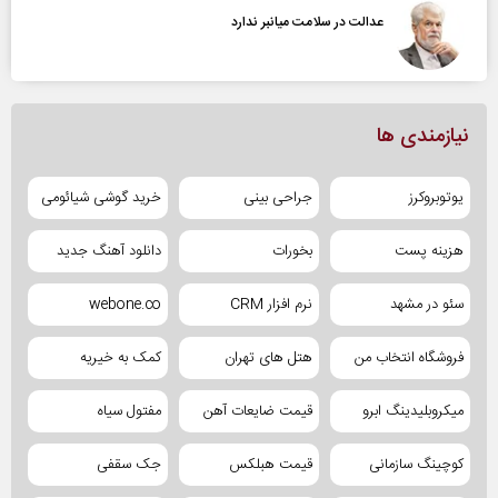
عدالت در سلامت میانبر ندارد
نیازمندی ها
یوتوبروکرز
جراحی بینی
خرید گوشی شیائومی
هزینه پست
بخورات
دانلود آهنگ جدید
سئو در مشهد
نرم افزار CRM
webone.co
فروشگاه انتخاب من
هتل های تهران
کمک به خیریه
میکروبلیدینگ ابرو
قیمت ضایعات آهن
مفتول سیاه
کوچینگ سازمانی
قیمت هبلکس
جک سقفی