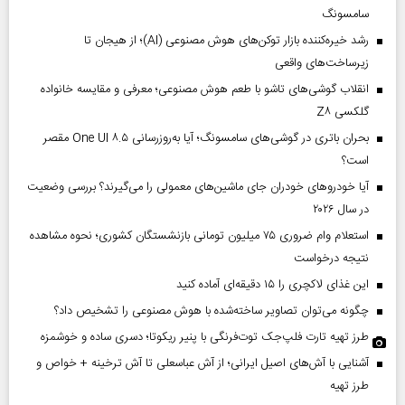
سامسونگ
رشد خیره‌کننده بازار توکن‌های هوش مصنوعی (AI)؛ از هیجان تا
زیرساخت‌های واقعی
انقلاب گوشی‌های تاشو‌ با طعم هوش مصنوعی؛ معرفی و مقایسه خانواده
گلکسی Z۸
بحران باتری در گوشی‌های سامسونگ؛ آیا به‌روزرسانی One UI ۸.۵ مقصر
است؟
آیا خودروهای خودران جای ماشین‌های معمولی را می‌گیرند؟ بررسی وضعیت
در سال ۲۰۲۶
استعلام وام ضروری ۷۵ میلیون تومانی بازنشستگان کشوری؛ نحوه مشاهده
نتیجه درخواست
این غذای لاکچری را ۱۵ دقیقه‌ای آماده کنید
چگونه می‌توان تصاویر ساخته‌شده با هوش مصنوعی را تشخیص داد؟
طرز تهیه تارت فلپ‌جک توت‌فرنگی با پنیر ریکوتا؛ دسری ساده و خوشمزه
آشنایی با آش‌های اصیل ایرانی؛ از آش عباسعلی تا آش ترخینه + خواص و
طرز تهیه