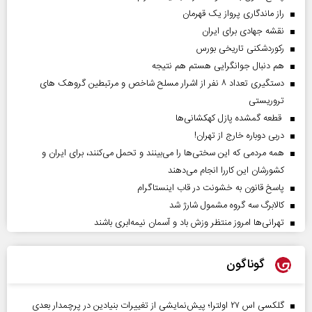
راز ماندگاری پرواز یک قهرمان
نقشه جهادی برای ایران
رکوردشکنی تاریخی بورس
هم دنبال جوانگرایی هستم هم نتیجه
دستگیری تعداد ۸ نفر از اشرار مسلح شاخص و مرتبطین گروهک های
تروریستی
قطعه گمشده پازل کهکشانی‌ها
دربی دوباره خارج از تهران!
همه مردمی که این سختی‌ها را می‌بینند و تحمل می‌کنند، برای ایران و
کشورشان این کاررا انجام می‌دهند
پاسخ قانون به خشونت در قاب اینستاگرام
کالابرگ سه گروه مشمول شارژ شد
تهرانی‌ها امروز منتظر وزش باد و آسمان نیمه‌ابری باشند
گوناگون
گلکسی اس ۲۷ اولترا؛ پیش‌نمایشی از تغییرات بنیادین در پرچمدار بعدی