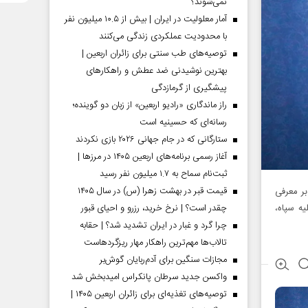
نمی‌شوند؟
آمار معلولیت در ایران | بیش از ۱۰.۵ میلیون نفر
با محدودیت عملکردی زندگی می‌کنند
توصیه‌های طب سنتی برای زائران اربعین |
بهترین نوشیدنی ضد عطش و راهکارهای
پیشگیری از گرمازدگی
راز ماندگاری «رادیو اربعین» از زبان دو گوینده؛
رسانه‌ای که حسینیه است
ستارگانی که در جام جهانی ۲۰۲۶ بازی نکردند
آغاز رسمی برنامه‌های اربعین ۱۴۰۵ در مرز‌ها |
ثبت‌نام سماح به ۱.۷ میلیون نفر رسید
قیمت قبر در بهشت زهرا (س) در سال ۱۴۰۵
بر معرفی
چقدر است؟ | نرخ خرید، رزرو و احیای قبور
ه سپاه،
چرا گرد و غبار در ایران تشدید شد؟ | حقابه
تالاب‌ها مهم‌ترین راهکار مهار ریزگردهاست
مجازات سنگین برای آدم‌ربایان گوش‌بر
واکسن جدید سرطان پانکراس امیدبخش شد
توصیه‌های تغذیه‌ای برای زائران اربعین ۱۴۰۵ |