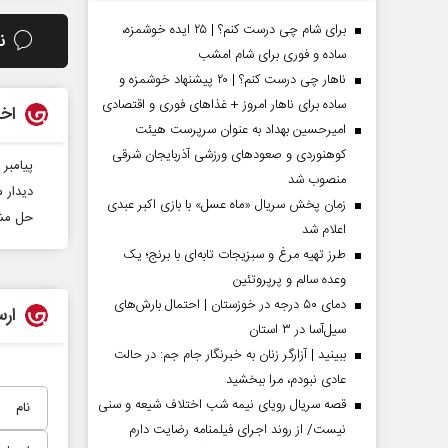
برای شام چی درست کنم؟ | ۲۵ ایده خوشمزه،
ن
ساده و فوری برای شام امشب
ناهار چی درست کنم؟ | ۲۰ پیشنهاد خوشمزه و
ساده برای ناهار امروز + غذاهای فوری و اقتصادی
اخب
امیرحسین بهداد به عنوان سرپرست هیئت
کوهنوردی و صعودهای ورزشی آذربایجان شرقی
پیامبر
منصوب شد
دیدار م
زمان پخش سریال «ماه عسل» با بازی اکبر عبدی
حل مشک
اعلام شد
طرز تهیه مرغ و سبزیجات تابه‌ای با برنج؛ یک
مردادماه
صفحات نخست روزنامه ها‌ی‌سه‌شنبه ۶ مردادماه
صفحات
وعده سالم و پرپروتئین
دمای ۵۰ درجه در خوزستان | احتمال بارش‌های
ارس
سیل‌آسا در ۳ استان
ببینید | آزارگر زنان به خبرنگار جام جم: در حالت
عادی نبودم، مرا ببخشید
قصه سریال رویای نیمه شب اختلاف شیعه و سنی
نیست/ از روند اجرای فیلمنامه رضایت دارم