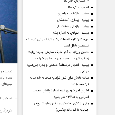
۱۰ میلیاردی خبر داد
انقلاب استوک‌ها
ببینید | بازگشت مهاجران
ببینید | بیداری آتشفشان
ببینید | رازهای خشکسالی
ببینید | پهپادی به اندازه پشه
عربستان: کلیه اقدامات یک‌جانبه اسرائیل در خاک
فلسطین باطل است
«شوق پرواز» به آنتن شبکه نمایش رسید؛ روایت
زندگی شهید عباس بابایی در سالروز شهادت
ببینید | انفجار در منطقۀ صنعتی و بندر«جبل‌علی»
در دبی
نماینده و
شائبه تلاش برای ترور ترامپ منجر به بازداشت
سپاه پاس
نیروهای ن
فرد مسلح شد
آخرین آمار شهدای غزه؛ شمار قربانیان حملات
اسرائیل به ۷۳۳۸۱ نفر رسید
کد خبر: ۱۳۹۵۱۵۲
یکی از تکان‌دهنده‌ترین عکس‌های تاریخ؛ رد
جنایت تا ابد ماند (عکس)
هرمزگان