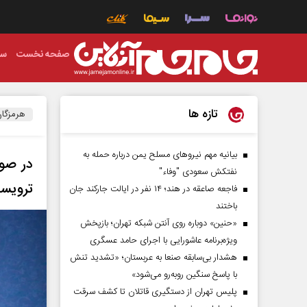
صفحه نخست
سی
تازه ها
هرمزگا
بیانیه مهم نیروهای مسلح یمن درباره حمله به
در صور
نفتکش سعودی "وفاء"
ترویست
فاجعه صاعقه در هند؛ ۱۴ نفر در ایالت جارکند جان
باختند
«حنین» دوباره روی آنتن شبکه تهران؛ بازپخش
ویژه‌برنامه عاشورایی با اجرای حامد عسگری
هشدار بی‌سابقه صنعا به عربستان؛ «تشدید تنش
با پاسخ سنگین روبه‌رو می‌شود»
پلیس تهران از دستگیری قاتلان تا کشف سرقت