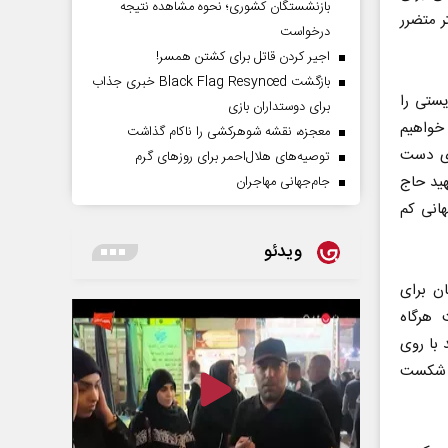
بازنشستگان کشوری؛ نحوه مشاهده نتیجه
 متضرر
درخواست
اجیر کردن قاتل برای کشتن همسر!
بازگشت Black Flag Resynced خبری جذاب
یستی را
برای دوستداران بازی
م خواهیم
معجزه، نقشه شوهرکشی را ناکام گذاشت
‌ی دست
توصیه‌های هلال‌احمر برای روز‌های گرم
هید حاج
جام‌جهانی مهاجران
انی کم
ویدئو
ن برای
 هرگاه
با روی
ی شکست