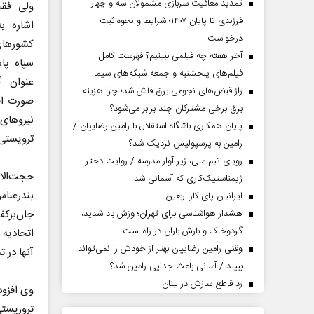
تمدید معافیت سربازی مشمولان سه و چهار
ولی فقی
فرزندی تا پایان ۱۴۰۷؛ شرایط و نحوه ثبت
اشاره ب
درخواست
کشورهای
آخر هفته چه فیلمی ببینیم؟ فهرست کامل
سپاه پا
فیلم‌های پنجشنبه و جمعه شبکه‌های سیما
عنوان گ
راز قبض‌های نجومی برق فاش شد؛ چرا هزینه
صورت اقد
برق برخی مشترکان چند برابر می‌شود؟
نیروهای
پایان همکاری باشگاه استقلال با رامین رضاییان /
ترویستی 
رامین به پرسپولیس نزدیک شد؟
رویای تیم ملی، زیر آوار مدرسه / روایت دختر
حجت‌الاس
ژیمناستیک‌کاری که آسمانی شد
بندرعبا
ایرانیان پای کار اربعین
هشدار هواشناسی برای تهران؛ وزش باد شدید،
جان‌برک
گردوخاک و بارش باران در راه است
اتحادیه 
وقتی رامین رضاییان بهتر از خودش را نمی‌تواند
آنها در 
ببیند / آسانی باعث جدایی رامین شد؟
رد قاطع سازش در لبنان
وی افزود
تروریست