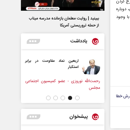
رج کردن
 دوباره
با وجود
ببینید | روایت معلمان بازمانده مدرسه میناب
از حمله تروریستی آمریکا
یادداشت
نماد مقاومت در برابر
از باتلاق انرژی تا بن‌بست ترامپ
 عضو کمیسیون اجتماعی
رضا سپهوند - سخنگوی کمیسیون انرژی مجلس
رش خطا
پیشخوان