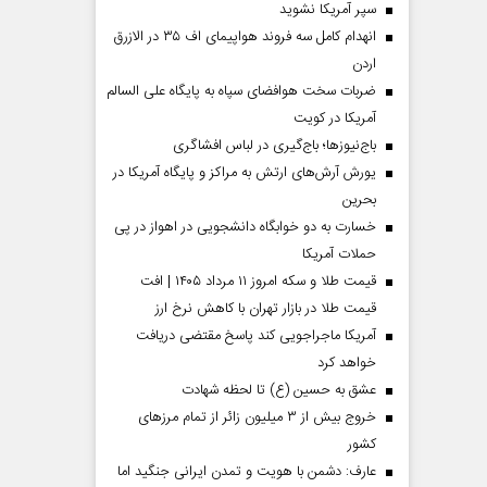
سپر آمریکا نشوید
انهدام کامل سه فروند هواپیمای اف ۳۵ در الازرق
اردن
ضربات سخت هوافضای سپاه به پایگاه علی السالم
آمریکا در کویت
باج‌نیوزها؛ باج‌گیری در لباس افشاگری
یورش آرش‌های ارتش به مراکز و پایگاه‌ آمریکا در
بحرین
خسارت به دو خوابگاه دانشجویی در اهواز در پی
حملات آمریکا
قیمت طلا و سکه امروز ۱۱ مرداد ۱۴۰۵ | افت
قیمت طلا در بازار تهران با کاهش نرخ ارز
آمریکا ماجراجویی کند پاسخ مقتضی دریافت
خواهد کرد
عشق به حسین (ع) تا لحظه شهادت
خروج بیش از ۳ میلیون زائر از تمام مرز‌های
کشور
عارف: دشمن با هویت و تمدن ایرانی جنگید اما