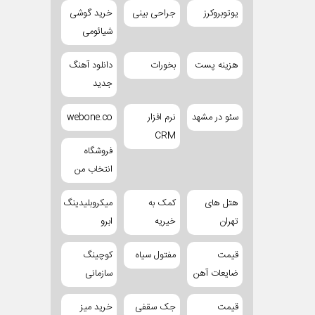
یوتوبروکرز
جراحی بینی
خرید گوشی
شیائومی
هزینه پست
بخورات
دانلود آهنگ
جدید
سئو در مشهد
نرم افزار
webone.co
CRM
فروشگاه
انتخاب من
هتل های
کمک به
میکروبلیدینگ
تهران
خیریه
ابرو
قیمت
مفتول سیاه
کوچینگ
ضایعات آهن
سازمانی
قیمت
جک سقفی
خرید میز