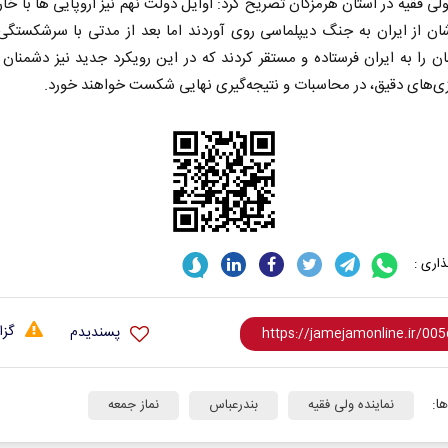
ولی فقیه در استان هرمزگان تصریح کرد: اوایل دولت نهم نیز اروپایی ها با خا
ان از ایران به جنگ دیپلماسی روی آوردند اما بعد از مدتی با سرشکستگی،
ن را به ایران فرستاده و مستقر کردند که در این رویکرد جدید نیز دشمنان 
یزی‌های دقیق، در محاسبات و نتیجه‌گیری نهایی شکست خواهند خورد.
ی
مدیریت ایرانی بر شناور‌های مضر
اربعین 
در تنگه هرمز
استکبار‌
اری :
دکتر حسن عابدینی - معاون سیاسی سازمان
رحمت‌الله نوروزی -
صداوسیما
مجلس
گزا
پسندیدم
ا:
نماینده ولی فقیه
بندرعباس
نماز جمعه