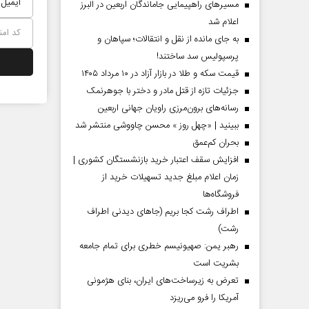
مسیر‌های راهپیمایی جاماندگان اربعین در البرز
اعلام شد
به جای مانده از نقل و انتقالات؛ سپاهان و
پرسپولیس سد ساختند!
قیمت سکه و طلا در بازار آزاد در ۱۰ مرداد ۱۴۰۵
جزئیات تازه از قتل مادر و دختر با جوهرنمک
رسانه‌های برون‌مرزی راویان جهانی اربعین
ببینید | «چهل روز » محسن چاووشی منتشر شد
بحران کم‌عمق
افزایش سقف اعتبار خرید بازنشستگان کشوری |
زمان اعلام مبلغ جدید تسهیلات خرید از
فروشگاه‌ها
اطراف رشت کجا بریم (جاهای دیدنی اطراف
رشت)
رهبر یمن: صهیونیسم خطری برای تمام جامعه
بشریت است
تعرض به زیرساخت‌های ایران، بنای هژمونی
آمریکا را فرو می‌ریزد