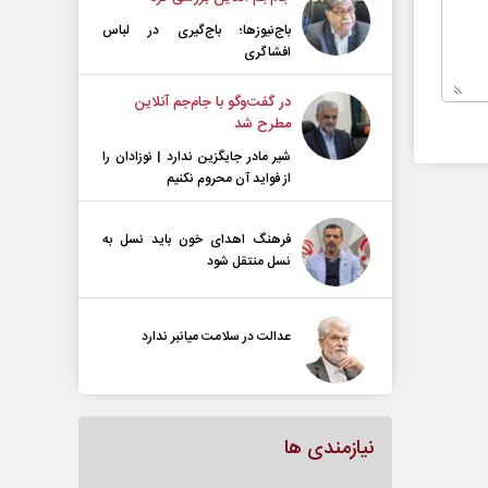
باج‌نیوزها؛ باج‌گیری در لباس
افشاگری
در گفت‌و‌گو با جام‌جم آنلاین
مطرح شد
شیر مادر جایگزین ندارد | نوزادان را
از فواید آن محروم نکنیم
فرهنگ اهدای خون باید نسل به
نسل منتقل شود
عدالت در سلامت میانبر ندارد
نیازمندی ها