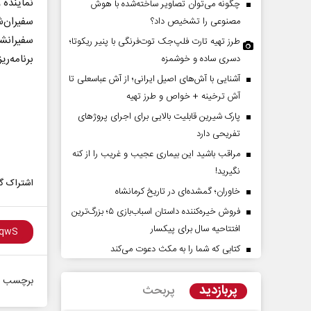
نماینده 
چگونه می‌توان تصاویر ساخته‌شده با هوش
سفیران‌ش
مصنوعی را تشخیص داد؟
سفیرانشا
طرز تهیه تارت فلپ‌جک توت‌فرنگی با پنیر ریکوتا؛
برنامه‌ر
دسری ساده و خوشمزه
آشنایی با آش‌های اصیل ایرانی؛ از آش عباسعلی تا
آش ترخینه + خواص و طرز تهیه
پارک شیرین قابلیت‌ بالایی برای اجرای پروژهای
تفریحی دارد
ن در افق ایران
حادثه‌های کوچک سرنوشت‌ها
مراقب باشید این بیماری عجیب و غریب را از کنه
بزرگ
نگیرید!
اشتراک گذ
خاوران؛ گمشده‌ای در تاریخ کرمانشاه
 کارشناس ارشد مسائل منطقه
محمدجعفر محمدزاده - نویسنده و پژوهشگر
فروش خیره‌کننده داستان اسباب‌بازی ۵؛ بزرگ‌ترین
افتتاحیه سال برای پیکسار
کتابی که شما را به مکث دعوت می‌کند
برچسب ه
پربازدید
پربحث