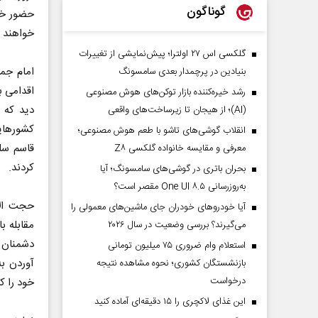
گوناگون
حضور خل
خواهند 
گلکسی اس ۲۷ اولترا؛ پیش‌نمایشی از تغییرات
امام جمع
بنیادین در پرچمدار بعدی سامسونگ
اقدامی بی
رشد خیره‌کننده بازار توکن‌های هوش مصنوعی
دید که 
(AI)؛ از هیجان تا زیرساخت‌های واقعی
کشورهایی
انقلاب گوشی‌های تاشو‌ با طعم هوش مصنوعی؛
قاسم سل
معرفی و مقایسه خانواده گلکسی Z۸
کردند.
بحران باتری در گوشی‌های سامسونگ؛ آیا
به‌روزرسانی One UI ۸.۵ مقصر است؟
حجت الا
آیا خودروهای خودران جای ماشین‌های معمولی را
مقابله 
می‌گیرند؟ بررسی وضعیت در سال ۲۰۲۶
دشمنان 
استعلام وام ضروری ۷۵ میلیون تومانی
آوردن ب
بازنشستگان کشوری؛ نحوه مشاهده نتیجه
درخواست
خود را 
این غذای لاکچری را ۱۵ دقیقه‌ای آماده کنید