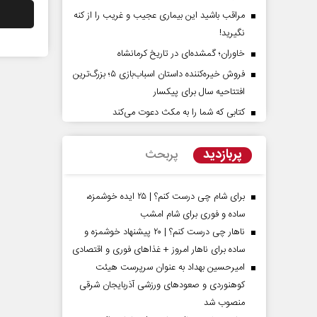
مراقب باشید این بیماری عجیب و غریب را از کنه
نگیرید!
خاوران؛ گمشده‌ای در تاریخ کرمانشاه
فروش خیره‌کننده داستان اسباب‌بازی ۵؛ بزرگ‌ترین
افتتاحیه سال برای پیکسار
کتابی که شما را به مکث دعوت می‌کند
پرده تهدیدات کوتاه‏‌مدت و
اربعین نماد مقاومت در برابر
های خلاف واقع آمریکا
استکبار‌
پربازدید
پربحث
- تحلیلگر مسائل سیاسی
رحمت‌الله نوروزی - عضو کمیسیون اجتماعی
مجلس
برای شام چی درست کنم؟ | ۲۵ ایده خوشمزه،
ساده و فوری برای شام امشب
ناهار چی درست کنم؟ | ۲۰ پیشنهاد خوشمزه و
ساده برای ناهار امروز + غذاهای فوری و اقتصادی
امیرحسین بهداد به عنوان سرپرست هیئت
کوهنوردی و صعودهای ورزشی آذربایجان شرقی
منصوب شد