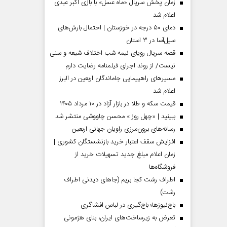
زمان پخش سریال «ماه عسل» با بازی اکبر عبدی
اعلام شد
دمای ۵۰ درجه در خوزستان | احتمال بارش‌های
سیل‌آسا در ۳ استان
قصه سریال رویای نیمه شب اختلاف شیعه و سنی
نیست/ از روند اجرای فیلمنامه رضایت دارم
مسیر‌های راهپیمایی جاماندگان اربعین در البرز
اعلام شد
قیمت سکه و طلا در بازار آزاد در ۱۰ مرداد ۱۴۰۵
ببینید | «چهل روز » محسن چاووشی منتشر شد
مردادماه
صفحات نخست روزنامه ها‌ی‌سه‌شنبه ۶ مردادماه
صفحات
رسانه‌های برون‌مرزی راویان جهانی اربعین
افزایش سقف اعتبار خرید بازنشستگان کشوری |
زمان اعلام مبلغ جدید تسهیلات خرید از
فروشگاه‌ها
اطراف رشت کجا بریم (جاهای دیدنی اطراف
رشت)
باج‌نیوزها؛ باج‌گیری در لباس افشاگری
تعرض به زیرساخت‌های ایران، بنای هژمونی