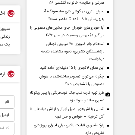
معرفی و مقایسه خانواده گلکسی Z۸
بحران باتری در گوشی‌های سامسونگ؛ آیا
اخب
به‌روزرسانی One UI ۸.۵ مقصر است؟
آیا خودروهای خودران جای ماشین‌های معمولی را
متروپل
می‌گیرند؟ بررسی وضعیت در سال ۲۰۲۶
زندگی 
استعلام وام ضروری ۷۵ میلیون تومانی
یک مصد
بازنشستگان کشوری؛ نحوه مشاهده نتیجه
درخواست
این غذای لاکچری را ۱۵ دقیقه‌ای آماده کنید
ارس
چگونه می‌توان تصاویر ساخته‌شده با هوش
مصنوعی را تشخیص داد؟
طرز تهیه تارت فلپ‌جک توت‌فرنگی با پنیر ریکوتا؛
دسری ساده و خوشمزه
آشنایی با آش‌های اصیل ایرانی؛ از آش عباسعلی تا
آش ترخینه + خواص و طرز تهیه
پارک شیرین قابلیت‌ بالایی برای اجرای پروژهای
تفریحی دارد