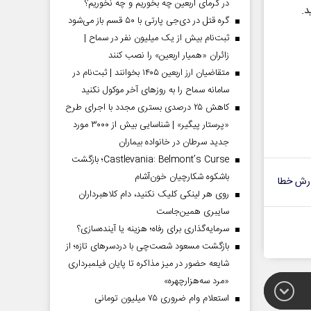
در گرمای اربعین چه بخوریم و چه نخوریم؟
گره قتل در دی‌جی پارتی با ۵۰ قسم باز می‌شود
ثبت‌نام بیش از یک میلیون نفر در سماح |
زائران «همیار اربعین» را نصب کنند
متقاضیان ارز اربعین ۱۴۰۵ بخوانند | ثبت‌نام در
سامانه سماح را به روز‌های آخر موکول نکنید
کاهش ۲۵ درصدی بستری مجدد با اجرای طرح
«پرستار پیگیر» | شناسایی بیش از ۳۰۰۰ مورد
جدید سرطان در خانواده بیماران
Castlevania: Belmont’s Curse؛ بازگشت
باشکوه شکارچیان خون‌آشام
رش خطا
روی هر لینکی کلیک نکنید، دام کلاهبرداران
سایبری همین‌جاست
سرمایه‌گذاری برای رفاه؛ هزینه یا آینده‌سازی؟
بازگشت مسعود شصت‌چی با دردسر‌های تازه؛ از
شایعه حضور در میز مذاکره تا پایان فیلمبرداری
«مرد سه‌هزارچهره»
استعلام وام ضروری ۷۵ میلیون تومانی