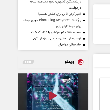
بازنشستگان کشوری؛ نحوه مشاهده نتیجه
درخواست
اجیر کردن قاتل برای کشتن همسر!
بازگشت Black Flag Resynced خبری جذاب
برای دوستداران بازی
معجزه، نقشه شوهرکشی را ناکام گذاشت
توصیه‌های هلال‌احمر برای روز‌های گرم
جام‌جهانی مهاجران
ویدئو