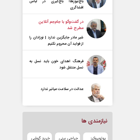
باج‌نیوزها؛ باج‌گیری در لباس
افشاگری
در گفت‌و‌گو با جام‌جم آنلاین
مطرح شد
شیر مادر جایگزین ندارد | نوزادان را
از فواید آن محروم نکنیم
فرهنگ اهدای خون باید نسل به
نسل منتقل شود
عدالت در سلامت میانبر ندارد
نیازمندی ها
یوتوبروکرز
جراحی بینی
خرید گوشی