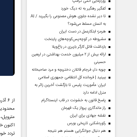
زورآزمایی اتمی ترامپ
کفگیر رهگیر به ته دیگ خورد
تا دیر نشده جلوی هوش مصنوعی را بگیرید / AI
به انسان مسلط می‌شود؟
هرمز؛ ابتکارعمل در دست ایران
مشروطه در کوچه‌پس‌کوچه‌های پایتخت
بازداشت قاتل کارگر باربری در باغ‌ویلا
ارائه بیش از ۲ میلیون خدمت بهداشتی در اربعین
حسینی
چوبه دار، فرجام قاتلان دختربچه و مرد صاحبخانه
ببینید | فرمانده کل انتظامی جمهوری اسلامی
ایران­: مأموریت پلیس تا بازگشت آخرین زائر به
منزل ادامه دارد
از ۶ 
پاسخ قانون به خشونت در قاب اینستاگرام
راز ماندگاری پرواز یک قهرمان
محدودیت
نقشه جهادی برای ایران
متروپل، 
رکوردشکنی تاریخی بورس
اکنون خی
هم دنبال جوانگرایی هستم هم نتیجه
تردد خود