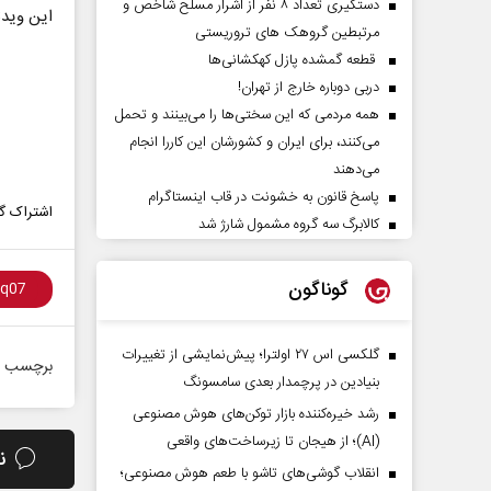
دستگیری تعداد ۸ نفر از اشرار مسلح شاخص و
این ویدئو، آخرین 
مرتبطین گروهک های تروریستی
قطعه گمشده پازل کهکشانی‌ها
دربی دوباره خارج از تهران!
همه مردمی که این سختی‌ها را می‌بینند و تحمل
می‌کنند، برای ایران و کشورشان این کاررا انجام
می‌دهند
پاسخ قانون به خشونت در قاب اینستاگرام
اشتراک گذ
کالابرگ سه گروه مشمول شارژ شد
گوناگون
گلکسی اس ۲۷ اولترا؛ پیش‌نمایشی از تغییرات
برچسب ه
بنیادین در پرچمدار بعدی سامسونگ
رشد خیره‌کننده بازار توکن‌های هوش مصنوعی
(AI)؛ از هیجان تا زیرساخت‌های واقعی
ن
انقلاب گوشی‌های تاشو‌ با طعم هوش مصنوعی؛