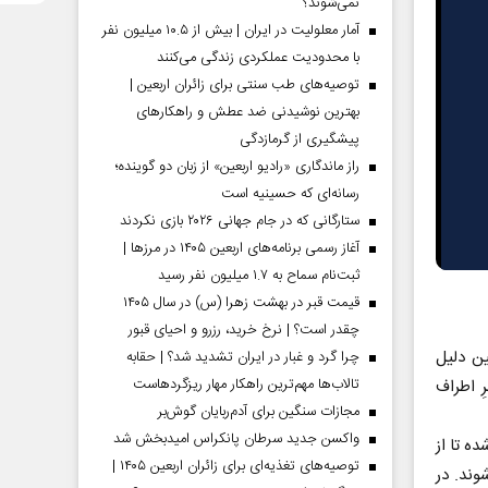
نمی‌شوند؟
آمار معلولیت در ایران | بیش از ۱۰.۵ میلیون نفر
با محدودیت عملکردی زندگی می‌کنند
توصیه‌های طب سنتی برای زائران اربعین |
بهترین نوشیدنی ضد عطش و راهکارهای
پیشگیری از گرمازدگی
راز ماندگاری «رادیو اربعین» از زبان دو گوینده؛
رسانه‌ای که حسینیه است
ستارگانی که در جام جهانی ۲۰۲۶ بازی نکردند
آغاز رسمی برنامه‌های اربعین ۱۴۰۵ در مرز‌ها |
ثبت‌نام سماح به ۱.۷ میلیون نفر رسید
قیمت قبر در بهشت زهرا (س) در سال ۱۴۰۵
چقدر است؟ | نرخ خرید، رزرو و احیای قبور
ین دلیل
چرا گرد و غبار در ایران تشدید شد؟ | حقابه
تالاب‌ها مهم‌ترین راهکار مهار ریزگردهاست
 اطراف
مجازات سنگین برای آدم‌ربایان گوش‌بر
واکسن جدید سرطان پانکراس امیدبخش شد
ه تا از
توصیه‌های تغذیه‌ای برای زائران اربعین ۱۴۰۵ |
وند. در