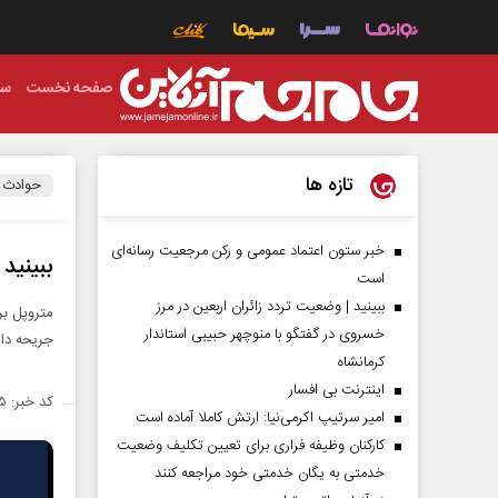
صفحه نخست
سی
تازه ها
حوادث
خبر ستون اعتماد عمومی و رکن مرجعیت رسانه‌ای
ببینید | 
است
ببینید | وضعیت تردد زائران اربعین در مرز
متروپل بر
خسروی در گفتگو با منوچهر حبیبی استاندار
جریحه دار
کرمانشاه
اینترنت بی افسار
کد خبر: ۱۳۹۱۵۳۵
امیر سرتیپ اکرمی‌نیا: ارتش کاملا آماده است
کارکنان وظیفه فراری برای تعیین تکلیف وضعیت
خدمتی به یگان خدمتی خود مراجعه کنند