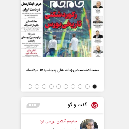
صفحات‌نخست‌روزنامه ها‌ی پنجشنبه‌۱۵ مردادماه
صفحات‌نخست‌رو
گفت و گو
جام‌جم آنلاین بررسی کرد