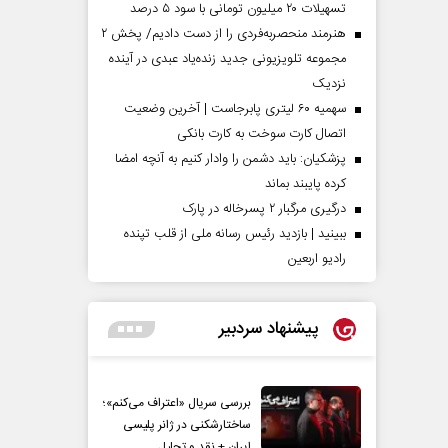
تسهیلات ۲۰ میلیون تومانی با سود ۵ درصد
هنرمند منحصر‌به‌فردی را از دست دادیم/ پخش ۲
مجموعه تلویزیونی جدید زنده‌یاد عبدی در آینده
نزدیک
سهمیه ۶۰ لیتری پابرجاست | آخرین وضعیت
اتصال کارت سوخت به کارت بانکی
پزشکیان: باید دشمن را وادار کنیم به آنچه امضا
کرده پایبند بماند
درگیری مرگبار ۲ پسرخاله در پارک
ببینید | بازدید رئیس رسانه ملی از قلب تپنده
رادیو اربعین
پیشنهاد سردبیر
بررسی سریال «اعتراف می‌کنم»؛
ساختارشکنی در ژانر پلیسی
ایران + نقد و تحلیل