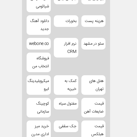
شیائومی
هزینه پست
بخورات
دانلود آهنگ
جدید
سئو در مشهد
نرم افزار
webone.co
CRM
فروشگاه
انتخاب من
هتل های
کمک به
میکروبلیدینگ
تهران
خیریه
ابرو
قیمت
مفتول سیاه
کوچینگ
ضایعات آهن
سازمانی
قیمت
جک سقفی
خرید میز
هبلکس
اداری مدرن