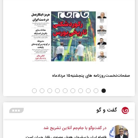
صفحات‌نخست‌روزنامه ها‌ی پنجشنبه‌۱۵ مردادماه
گفت و گو
در گفت‌و‌گو با جام‌جم آنلاین تشریح شد
فاصله ایران با پیشرو‌ان هوش مصنوعی قابل جبران است