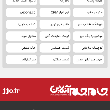
هزینه پست
بخورات
دانلود آهنگ جدید
سئو در مشهد
نرم افزار CRM
webone.co
فروشگاه انتخاب من
هتل های تهران
کمک به خیریه
میکروبلیدینگ ابرو
قیمت ضایعات آهن
مفتول سیاه
کوچینگ سازمانی
قیمت هبلکس
جک سقفی
خرید میز اداری مدرن
قیمت میلگرد
میز کنفرانس