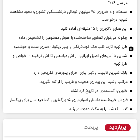
در سال ۲۰۲۶
استعلام وام ضروری ۷۵ میلیون تومانی بازنشستگان کشوری؛ نحوه مشاهده
نتیجه درخواست
این غذای لاکچری را ۱۵ دقیقه‌ای آماده کنید
چگونه می‌توان تصاویر ساخته‌شده با هوش مصنوعی را تشخیص داد؟
طرز تهیه تارت فلپ‌جک توت‌فرنگی با پنیر ریکوتا؛ دسری ساده و خوشمزه
آشنایی با آش‌های اصیل ایرانی؛ از آش عباسعلی تا آش ترخینه + خواص و
طرز تهیه
پارک شیرین قابلیت‌ بالایی برای اجرای پروژهای تفریحی دارد
مراقب باشید این بیماری عجیب و غریب را از کنه نگیرید!
خاوران؛ گمشده‌ای در تاریخ کرمانشاه
فروش خیره‌کننده داستان اسباب‌بازی ۵؛ بزرگ‌ترین افتتاحیه سال برای پیکسار
کتابی که شما را به مکث دعوت می‌کند
پربازدید
پربحث