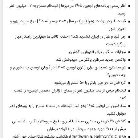
آغاز رسمی برنامه‌های اربعین ۱۴۰۵ در مرز‌ها | ثبت‌نام سماح به ۱.۷ میلیون نفر
رسید
قیمت قبر در بهشت زهرا (س) در سال ۱۴۰۵ چقدر است؟ | نرخ خرید، رزرو و
احیای قبور
چرا گرد و غبار در ایران تشدید شد؟ | حقابه تالاب‌ها مهم‌ترین راهکار مهار
ریزگردهاست
مجازات سنگین برای آدم‌ربایان گوش‌بر
واکسن جدید سرطان پانکراس امیدبخش شد
توصیه‌های تغذیه‌ای برای زائران اربعین ۱۴۰۵ | در گرمای اربعین چه بخوریم و
چه نخوریم؟
گره قتل در دی‌جی پارتی با ۵۰ قسم باز می‌شود
ثبت‌نام بیش از یک میلیون نفر در سماح | زائران «همیار اربعین» را نصب
کنند
متقاضیان ارز اربعین ۱۴۰۵ بخوانند | ثبت‌نام در سامانه سماح را به روز‌های آخر
موکول نکنید
کاهش ۲۵ درصدی بستری مجدد با اجرای طرح «پرستار پیگیر» | شناسایی
بیش از ۳۰۰۰ مورد جدید سرطان در خانواده بیماران
Castlevania: Belmont’s Curse؛ بازگشت باشکوه شکارچیان خون‌آشام