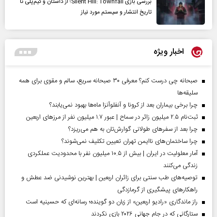
بررسی بازی Silent Hill: Townfall؛ از داستان و گیم‌پلی تا
تاریخ انتشار و سیستم مورد نیاز
اخبار ویژه
صبحانه چی درست کنم؟ معرفی ۳۰ صبحانه سریع، سالم و مقوی برای همه
سلیقه‌ها
چرا برخی بیماران بعد از کرونا و آنفلوآنزا ماه‌ها بهبود نمی‌یابند؟
ثبت‌نام ۲.۵ میلیون زائر در سماح | عبور ۱.۷ میلیون نفر از مرز‌های اربعین
چرا بعد از سفرهای طولانی گوارش‌تان به هم می‌ریزد؟
چرا ساختمان‌های ناایمن تهران تعیین تکلیف نمی‌شوند؟
آمار معلولیت در ایران | بیش از ۱۰.۵ میلیون نفر با محدودیت عملکردی
زندگی می‌کنند
توصیه‌های طب سنتی برای زائران اربعین | بهترین نوشیدنی ضد عطش و
راهکارهای پیشگیری از گرمازدگی
راز ماندگاری «رادیو اربعین» از زبان دو گوینده؛ رسانه‌ای که حسینیه است
ستارگانی که در جام جهانی ۲۰۲۶ بازی نکردند