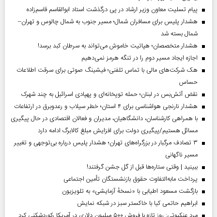
پیام تسلیت معاون وزیر ارشاد در پی درگذشت استاد ابوالقاسم قاسم‌زاده
هشدار پلیس برای مسافران شمال؛ مسیر جنوب به شمال چالوس و تهران–
شمال بسته شد
هشدار متخصصان؛ هپاتیت خاموش می‌تواند به سرطان کبد برسد!
اجازه ایجاد مسیر دوم را در تنگه هرمز نمی‌دهیم
هک شرکت‌های مالی با تماس تلفنی؛ فیشینگ صوتی برای سرقت اطلاعات
حساس
نقض آتش‌بس در لبنان؛ حمله توپخانه‌ای و پهپادی اسرائیل به چند شهرک
هشدار نارنجی هواشناسی برای ۴ استان؛ خطر سیلاب و رعدوبرق در ارتفاعات
با همراهی کارشناسان، دانشگاهیان، مدیران و فعالان اقتصادی در حال پیگیری
مسائل هستیم/پیگیری دولت برای افزایش مبلغ کالابرگ ادامه دارد
۳ تصادف مرگبار در بزرگراه‌های تهران؛ هشدار پلیس درباره بی‌توجهی و تغییر
مسیر ناگهانی
ببینید | وقتی ستاره‌ها قبل از گل جشن گرفتند!
پرداخت مابه‌التفاوت حقوق بازنشستگان تأمین اجتماعی
بازگشت مسعود اطیابی با «نسخهٔ آزمایشی» به تلویزیون
ابراهیم حاتمی کیا با خاکستر سبز در شبکه نمایش
مرد عنکبوتی: روز تازه با فروش ۵۰۰ میلیون دلاری در آمریکا رکوردشکنی کرد