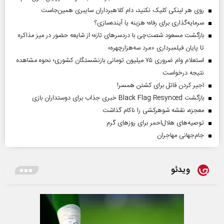
روی هر لینکی کلیک نکنید، دام کلاهبرداران سایبری همین‌جاست
سرمایه‌گذاری برای رفاه؛ هزینه یا آینده‌سازی؟
بازگشت مسعود شصت‌چی با دردسر‌های تازه؛ از شایعه حضور در میز مذاکره
تا پایان فیلمبرداری «مرد سه‌هزارچهره»
استعلام وام ضروری ۷۵ میلیون تومانی بازنشستگان کشوری؛ نحوه مشاهده
نتیجه درخواست
اجیر کردن قاتل برای کشتن همسر!
بازگشت Black Flag Resynced خبری جذاب برای دوستداران بازی
معجزه، نقشه شوهرکشی را ناکام گذاشت
توصیه‌های هلال‌احمر برای روز‌های گرم
جام‌جهانی مهاجران
ویدئو