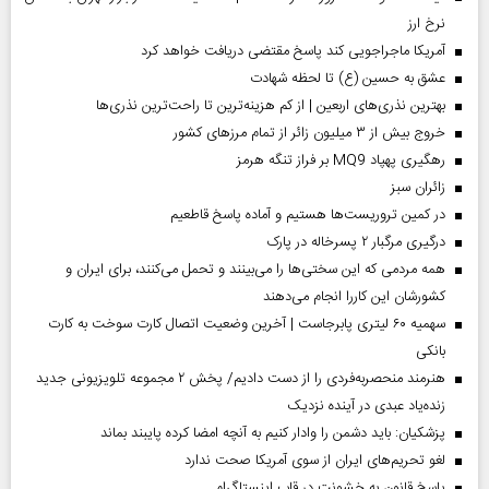
نرخ ارز
آمریکا ماجراجویی کند پاسخ مقتضی دریافت خواهد کرد
عشق به حسین (ع) تا لحظه شهادت
بهترین نذری‌های اربعین | از کم هزینه‌ترین تا راحت‌ترین نذری‌ها
خروج بیش از ۳ میلیون زائر از تمام مرز‌های کشور
رهگیری پهپاد MQ9 بر فراز تنگه هرمز
‌زائران سبز
در کمین تروریست‌ها هستیم و آماده پاسخ قاطعیم
درگیری مرگبار ۲ پسرخاله در پارک
همه مردمی که این سختی‌ها را می‌بینند و تحمل می‌کنند، برای ایران و
کشورشان این کاررا انجام می‌دهند
سهمیه ۶۰ لیتری پابرجاست | آخرین وضعیت اتصال کارت سوخت به کارت
بانکی
هنرمند منحصر‌به‌فردی را از دست دادیم/ پخش ۲ مجموعه تلویزیونی جدید
زنده‌یاد عبدی در آینده نزدیک
پزشکیان: باید دشمن را وادار کنیم به آنچه امضا کرده پایبند بماند
لغو تحریم‌های ایران از سوی آمریکا صحت ندارد
پاسخ قانون به خشونت در قاب اینستاگرام