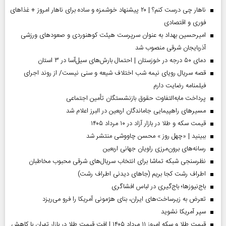
ناهار چی درست کنم؟ | ۲۰ پیشنهاد خوشمزه و ساده برای ناهار امروز + غذاهای
فوری و اقتصادی
امیرحسین بهداد به عنوان سرپرست هیئت کوهنوردی و صعودهای ورزشی
آذربایجان شرقی منصوب شد
دمای ۵۰ درجه در خوزستان | احتمال بارش‌های سیل‌آسا در ۳ استان
قصه سریال رویای نیمه شب اختلاف شیعه و سنی نیست/ از روند اجرای
فیلمنامه رضایت دارم
پرداخت مابه‌التفاوت حقوق بازنشستگان تأمین اجتماعی
مسیر‌های راهپیمایی جاماندگان اربعین در البرز اعلام شد
قیمت سکه و طلا در بازار آزاد در ۱۰ مرداد ۱۴۰۵
ببینید | «چهل روز » محسن چاووشی منتشر شد
رسانه‌های برون‌مرزی راویان جهانی اربعین
نظرسنجی شبکه تماشا برای انتخاب سریال‌های شرقی محبوب مخاطبان
اطراف رشت کجا بریم (جاهای دیدنی اطراف رشت)
باج‌نیوزها؛ باج‌گیری در لباس افشاگری
تعرض به زیرساخت‌های ایران، بنای هژمونی آمریکا را فرو می‌ریزد
سپر آمریکا نشوید
قیمت طلا و سکه امروز ۱۱ مرداد ۱۴۰۵ | افت قیمت طلا در بازار تهران با کاهش