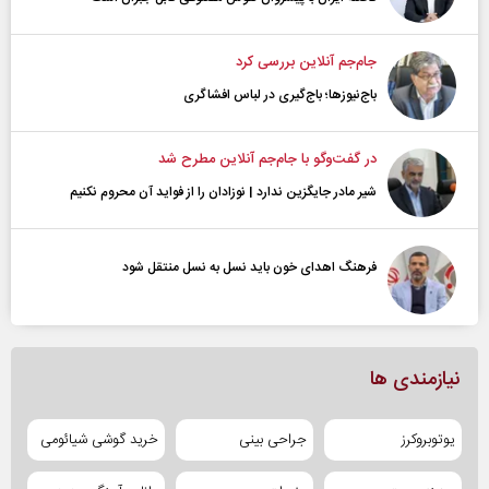
جام‌جم آنلاین بررسی کرد
باج‌نیوزها؛ باج‌گیری در لباس افشاگری
در گفت‌و‌گو با جام‌جم آنلاین مطرح شد
شیر مادر جایگزین ندارد | نوزادان را از فواید آن محروم نکنیم
فرهنگ اهدای خون باید نسل به نسل منتقل شود
نیازمندی ها
یوتوبروکرز
جراحی بینی
خرید گوشی شیائومی