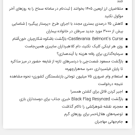
کنند
متقاضیان ارز اربعین ۱۴۰۵ بخوانند | ثبت‌نام در سامانه سماح را به روز‌های آخر
موکول نکنید
کاهش ۲۵ درصدی بستری مجدد با اجرای طرح «پرستار پیگیر» | شناسایی
بیش از ۳۰۰۰ مورد جدید سرطان در خانواده بیماران
Castlevania: Belmont’s Curse؛ بازگشت باشکوه شکارچیان خون‌آشام
روی هر لینکی کلیک نکنید، دام کلاهبرداران سایبری همین‌جاست
سرمایه‌گذاری برای رفاه؛ هزینه یا آینده‌سازی؟
بازگشت مسعود شصت‌چی با دردسر‌های تازه؛ از شایعه حضور در میز مذاکره
تا پایان فیلمبرداری «مرد سه‌هزارچهره»
استعلام وام ضروری ۷۵ میلیون تومانی بازنشستگان کشوری؛ نحوه مشاهده
نتیجه درخواست
اجیر کردن قاتل برای کشتن همسر!
بازگشت Black Flag Resynced خبری جذاب برای دوستداران بازی
معجزه، نقشه شوهرکشی را ناکام گذاشت
توصیه‌های هلال‌احمر برای روز‌های گرم
جام‌جهانی مهاجران