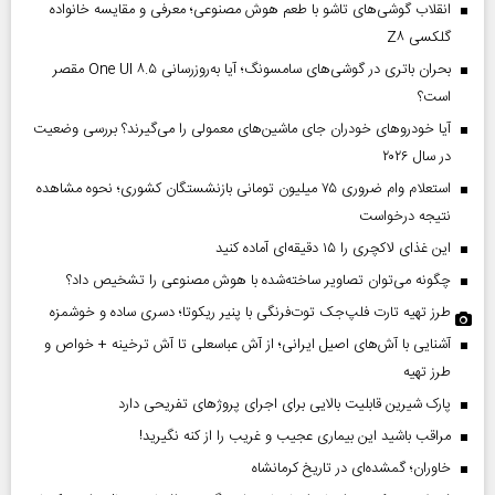
انقلاب گوشی‌های تاشو‌ با طعم هوش مصنوعی؛ معرفی و مقایسه خانواده
گلکسی Z۸
بحران باتری در گوشی‌های سامسونگ؛ آیا به‌روزرسانی One UI ۸.۵ مقصر
است؟
آیا خودروهای خودران جای ماشین‌های معمولی را می‌گیرند؟ بررسی وضعیت
در سال ۲۰۲۶
استعلام وام ضروری ۷۵ میلیون تومانی بازنشستگان کشوری؛ نحوه مشاهده
نتیجه درخواست
این غذای لاکچری را ۱۵ دقیقه‌ای آماده کنید
چگونه می‌توان تصاویر ساخته‌شده با هوش مصنوعی را تشخیص داد؟
طرز تهیه تارت فلپ‌جک توت‌فرنگی با پنیر ریکوتا؛ دسری ساده و خوشمزه
آشنایی با آش‌های اصیل ایرانی؛ از آش عباسعلی تا آش ترخینه + خواص و
طرز تهیه
پارک شیرین قابلیت‌ بالایی برای اجرای پروژهای تفریحی دارد
مراقب باشید این بیماری عجیب و غریب را از کنه نگیرید!
خاوران؛ گمشده‌ای در تاریخ کرمانشاه