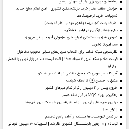
رسانه‌های برون‌مرزی راویان جهانی اربعین
افزایش سقف اعتبار خرید بازنشستگان کشوری | زمان اعلام مبلغ جدید
تسهیلات خرید از فروشگاه‌ها
اطراف رشت کجا بریم (جاهای دیدنی اطراف رشت)
باج‌نیوزها؛ باج‌گیری در لباس افشاگری
تعرض به زیرساخت‌های ایران، بنای هژمونی آمریکا را فرو می‌ریزد
سپر آمریکا نشوید
نظرسنجی شبکه تماشا برای انتخاب سریال‌های شرقی محبوب مخاطبان
قیمت طلا و سکه امروز ۱۱ مرداد ۱۴۰۵ | افت قیمت طلا در بازار تهران با کاهش
نرخ ارز
آمریکا ماجراجویی کند پاسخ مقتضی دریافت خواهد کرد
عشق به حسین (ع) تا لحظه شهادت
خروج بیش از ۳ میلیون زائر از تمام مرز‌های کشور
رهگیری پهپاد MQ9 بر فراز تنگه هرمز
بهترین نذری‌های اربعین | از کم هزینه‌ترین تا راحت‌ترین نذری‌ها
‌زائران سبز
در کمین تروریست‌ها هستیم و آماده پاسخ قاطعیم
ثبت‌نام وام اربعین بازنشستگان کشوری آغاز شد | تسهیلات ۲۰ میلیون تومانی