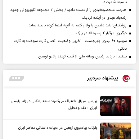
با سود ۵ درصد
هنرمند منحصر‌به‌فردی را از دست دادیم/ پخش ۲ مجموعه تلویزیونی جدید
زنده‌یاد عبدی در آینده نزدیک
پزشکیان: باید دشمن را وادار کنیم به آنچه امضا کرده پایبند بماند
درگیری مرگبار ۲ پسرخاله در پارک
سهمیه ۶۰ لیتری پابرجاست | آخرین وضعیت اتصال کارت سوخت به کارت
بانکی
ببینید | بازدید رئیس رسانه ملی از قلب تپنده رادیو اربعین
پیشنهاد سردبیر
بررسی سریال «اعتراف می‌کنم»؛ ساختارشکنی در ژانر پلیسی
ایران + نقد و تحلیل
بازتاب پیاده‌روی اربعین در ادبیات داستانی معاصر ایران