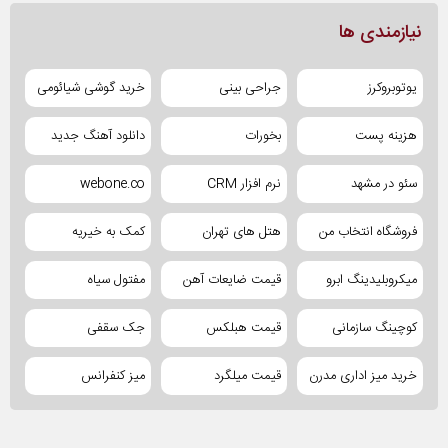
نیازمندی ها
یوتوبروکرز
جراحی بینی
خرید گوشی شیائومی
هزینه پست
بخورات
دانلود آهنگ جدید
سئو در مشهد
نرم افزار CRM
webone.co
فروشگاه انتخاب من
هتل های تهران
کمک به خیریه
میکروبلیدینگ ابرو
قیمت ضایعات آهن
مفتول سیاه
کوچینگ سازمانی
قیمت هبلکس
جک سقفی
خرید میز اداری مدرن
قیمت میلگرد
میز کنفرانس