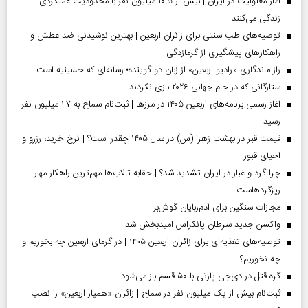
آمار معلولیت در ایران | بیش از ۱۰.۵ میلیون نفر با محدودیت عملکردی
زندگی می‌کنند
توصیه‌های طب سنتی برای زائران اربعین | بهترین نوشیدنی ضد عطش و
راهکارهای پیشگیری از گرمازدگی
راز ماندگاری «رادیو اربعین» از زبان دو گوینده؛ رسانه‌ای که حسینیه است
ستارگانی که در جام جهانی ۲۰۲۶ بازی نکردند
آغاز رسمی برنامه‌های اربعین ۱۴۰۵ در مرز‌ها | ثبت‌نام سماح به ۱.۷ میلیون نفر
رسید
قیمت قبر در بهشت زهرا (س) در سال ۱۴۰۵ چقدر است؟ | نرخ خرید، رزرو و
احیای قبور
چرا گرد و غبار در ایران تشدید شد؟ | حقابه تالاب‌ها مهم‌ترین راهکار مهار
ریزگردهاست
مجازات سنگین برای آدم‌ربایان گوش‌بر
واکسن جدید سرطان پانکراس امیدبخش شد
توصیه‌های تغذیه‌ای برای زائران اربعین ۱۴۰۵ | در گرمای اربعین چه بخوریم و
چه نخوریم؟
گره قتل در دی‌جی پارتی با ۵۰ قسم باز می‌شود
ثبت‌نام بیش از یک میلیون نفر در سماح | زائران «همیار اربعین» را نصب