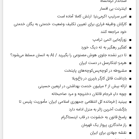
استاندار کرمانشاه
اینترنت بی افسار
امیر سرتیپ اکرمی‌نیا: ارتش کاملا آماده است
کارکنان وظیفه فراری برای تعیین تکلیف وضعیت خدمتی به یگان خدمتی
خود مراجعه کنند
زورآزمایی اتمی ترامپ
کفگیر رهگیر به ته دیگ خورد
تا دیر نشده جلوی هوش مصنوعی را بگیرید / AI به انسان مسلط می‌شود؟
هرمز؛ ابتکارعمل در دست ایران
مشروطه در کوچه‌پس‌کوچه‌های پایتخت
بازداشت قاتل کارگر باربری در باغ‌ویلا
ارائه بیش از ۲ میلیون خدمت بهداشتی در اربعین حسینی
چوبه دار، فرجام قاتلان دختربچه و مرد صاحبخانه
ببینید | فرمانده کل انتظامی جمهوری اسلامی ایران­: مأموریت پلیس تا
بازگشت آخرین زائر به منزل ادامه دارد
پاسخ قانون به خشونت در قاب اینستاگرام
راز ماندگاری پرواز یک قهرمان
نقشه جهادی برای ایران