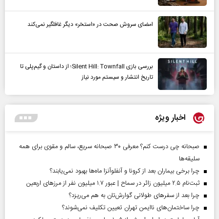
امضای سروش صحت در «استخر» دیگر غافلگیر نمی‌کند
بررسی بازی Silent Hill: Townfall؛ از داستان و گیم‌پلی تا
تاریخ انتشار و سیستم مورد نیاز
اخبار ویژه
صبحانه چی درست کنم؟ معرفی ۳۰ صبحانه سریع، سالم و مقوی برای همه
سلیقه‌ها
چرا برخی بیماران بعد از کرونا و آنفلوآنزا ماه‌ها بهبود نمی‌یابند؟
ثبت‌نام ۲.۵ میلیون زائر در سماح | عبور ۱.۷ میلیون نفر از مرز‌های اربعین
چرا بعد از سفرهای طولانی گوارش‌تان به هم می‌ریزد؟
چرا ساختمان‌های ناایمن تهران تعیین تکلیف نمی‌شوند؟