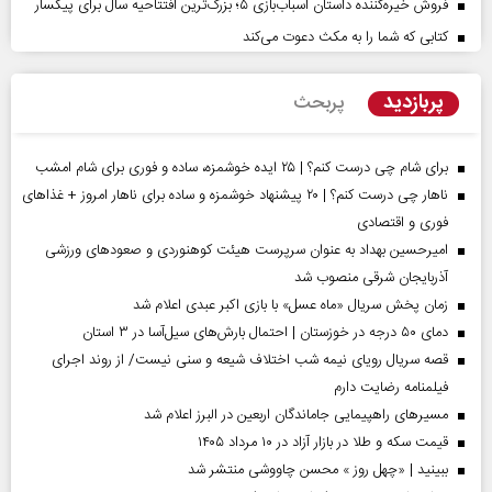
فروش خیره‌کننده داستان اسباب‌بازی ۵؛ بزرگ‌ترین افتتاحیه سال برای پیکسار
کتابی که شما را به مکث دعوت می‌کند
پربازدید
پربحث
برای شام چی درست کنم؟ | ۲۵ ایده خوشمزه، ساده و فوری برای شام امشب
ناهار چی درست کنم؟ | ۲۰ پیشنهاد خوشمزه و ساده برای ناهار امروز + غذاهای
فوری و اقتصادی
امیرحسین بهداد به عنوان سرپرست هیئت کوهنوردی و صعودهای ورزشی
آذربایجان شرقی منصوب شد
زمان پخش سریال «ماه عسل» با بازی اکبر عبدی اعلام شد
دمای ۵۰ درجه در خوزستان | احتمال بارش‌های سیل‌آسا در ۳ استان
قصه سریال رویای نیمه شب اختلاف شیعه و سنی نیست/ از روند اجرای
فیلمنامه رضایت دارم
مسیر‌های راهپیمایی جاماندگان اربعین در البرز اعلام شد
قیمت سکه و طلا در بازار آزاد در ۱۰ مرداد ۱۴۰۵
ببینید | «چهل روز » محسن چاووشی منتشر شد