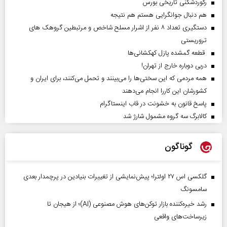
رکوردشکنی تاریخی بورس
هم دنبال جوانگرایی هستم هم نتیجه
دستگیری تعداد ۸ نفر از اشرار مسلح شاخص و مرتبطین گروهک های
تروریستی
قطعه گمشده پازل کهکشانی‌ها
دربی دوباره خارج از تهران!
همه مردمی که این سختی‌ها را می‌بینند و تحمل می‌کنند، برای ایران و
کشورشان این کاررا انجام می‌دهند
پاسخ قانون به خشونت در قاب اینستاگرام
کالابرگ سه گروه مشمول شارژ شد
گوناگون
گلکسی اس ۲۷ اولترا؛ پیش‌نمایشی از تغییرات بنیادین در پرچمدار بعدی
سامسونگ
رشد خیره‌کننده بازار توکن‌های هوش مصنوعی (AI)؛ از هیجان تا
زیرساخت‌های واقعی