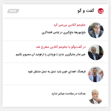
گفت و گو
جام‌جم آنلاین بررسی کرد
باج‌نیوزها؛ باج‌گیری در لباس افشاگری
در گفت‌و‌گو با جام‌جم آنلاین مطرح شد
شیر مادر جایگزین ندارد | نوزادان را از فواید آن محروم نکنیم
فرهنگ اهدای خون باید نسل به نسل منتقل شود
عدالت در سلامت میانبر ندارد