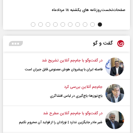
صفحات‌نخست‌روزنامه ها‌ی یکشنبه ۱۸ مردادماه
گفت و گو
در گفت‌و‌گو با جام‌جم آنلاین تشریح شد
فاصله ایران با پیشرو‌ان هوش مصنوعی قابل جبران است
جام‌جم آنلاین بررسی کرد
باج‌نیوزها؛ باج‌گیری در لباس افشاگری
در گفت‌و‌گو با جام‌جم آنلاین مطرح شد
شیر مادر جایگزین ندارد | نوزادان را از فواید آن محروم نکنیم