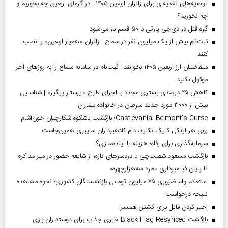
توصیه‌های تغذیه‌ای برای زائران اربعین ۱۴۰۵ | در گرمای اربعین چه بخوریم و
چه نخوریم؟
گره قتل در دی‌جی پارتی با ۵۰ قسم باز می‌شود
ثبت‌نام بیش از یک میلیون نفر در سماح | زائران «همیار اربعین» را نصب
کنند
متقاضیان ارز اربعین ۱۴۰۵ بخوانند | ثبت‌نام در سامانه سماح را به روز‌های آخر
موکول نکنید
کاهش ۲۵ درصدی بستری مجدد با اجرای طرح «پرستار پیگیر» | شناسایی
بیش از ۳۰۰۰ مورد جدید سرطان در خانواده بیماران
Castlevania: Belmont’s Curse؛ بازگشت باشکوه شکارچیان خون‌آشام
روی هر لینکی کلیک نکنید، دام کلاهبرداران سایبری همین‌جاست
سرمایه‌گذاری برای رفاه؛ هزینه یا آینده‌سازی؟
بازگشت مسعود شصت‌چی با دردسر‌های تازه؛ از شایعه حضور در میز مذاکره
تا پایان فیلمبرداری «مرد سه‌هزارچهره»
استعلام وام ضروری ۷۵ میلیون تومانی بازنشستگان کشوری؛ نحوه مشاهده
نتیجه درخواست
اجیر کردن قاتل برای کشتن همسر!
بازگشت Black Flag Resynced خبری جذاب برای دوستداران بازی