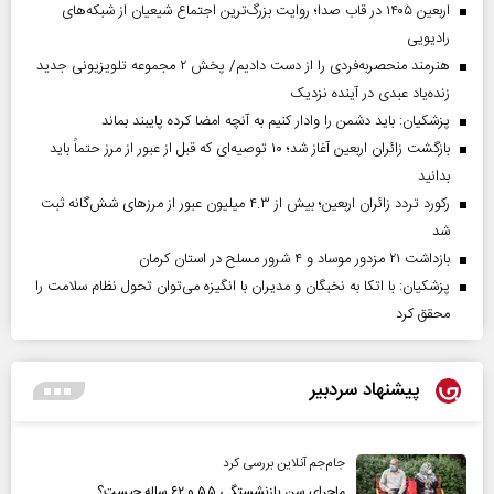
اربعین ۱۴۰۵ در قاب صدا؛ روایت بزرگ‌ترین اجتماع شیعیان از شبکه‌های
رادیویی
هنرمند منحصر‌به‌فردی را از دست دادیم/ پخش ۲ مجموعه تلویزیونی جدید
زنده‌یاد عبدی در آینده نزدیک
پزشکیان: باید دشمن را وادار کنیم به آنچه امضا کرده پایبند بماند
بازگشت زائران اربعین آغاز شد؛ ۱۰ توصیه‌ای که قبل از عبور از مرز حتماً باید
بدانید
رکورد تردد زائران اربعین؛ بیش از ۴.۳ میلیون عبور از مرزهای شش‌گانه ثبت
شد
بازداشت ۲۱ مزدور موساد و ۴ شرور مسلح در استان کرمان
پزشکیان: با اتکا به نخبگان و مدیران با انگیزه می‌توان تحول نظام سلامت را
محقق کرد
پیشنهاد سردبیر
جام‌جم آنلاین بررسی کرد
ماجرای سن بازنشستگی ۵۵ و ۶۲ ساله چیست؟