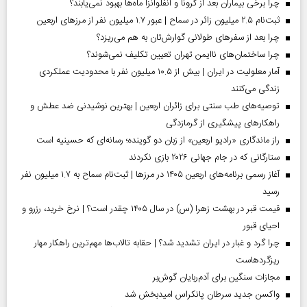
چرا برخی بیماران بعد از کرونا و آنفلوآنزا ماه‌ها بهبود نمی‌یابند؟
ثبت‌نام ۲.۵ میلیون زائر در سماح | عبور ۱.۷ میلیون نفر از مرز‌های اربعین
چرا بعد از سفرهای طولانی گوارش‌تان به هم می‌ریزد؟
چرا ساختمان‌های ناایمن تهران تعیین تکلیف نمی‌شوند؟
آمار معلولیت در ایران | بیش از ۱۰.۵ میلیون نفر با محدودیت عملکردی
زندگی می‌کنند
توصیه‌های طب سنتی برای زائران اربعین | بهترین نوشیدنی ضد عطش و
راهکارهای پیشگیری از گرمازدگی
راز ماندگاری «رادیو اربعین» از زبان دو گوینده؛ رسانه‌ای که حسینیه است
ستارگانی که در جام جهانی ۲۰۲۶ بازی نکردند
آغاز رسمی برنامه‌های اربعین ۱۴۰۵ در مرز‌ها | ثبت‌نام سماح به ۱.۷ میلیون نفر
رسید
قیمت قبر در بهشت زهرا (س) در سال ۱۴۰۵ چقدر است؟ | نرخ خرید، رزرو و
احیای قبور
چرا گرد و غبار در ایران تشدید شد؟ | حقابه تالاب‌ها مهم‌ترین راهکار مهار
ریزگردهاست
مجازات سنگین برای آدم‌ربایان گوش‌بر
واکسن جدید سرطان پانکراس امیدبخش شد