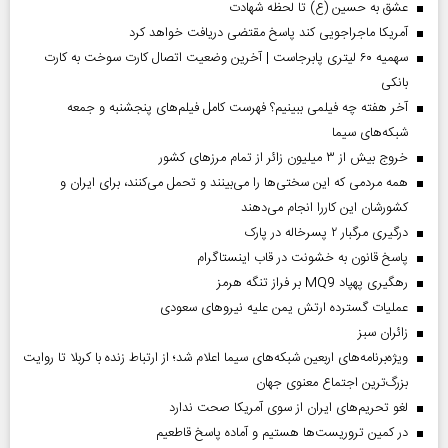
عشق به حسین (ع) تا لحظه شهادت
آمریکا ماجراجویی کند پاسخ مقتضی دریافت خواهد کرد
سهمیه ۶۰ لیتری پابرجاست | آخرین وضعیت اتصال کارت سوخت به کارت
بانکی
آخر هفته چه فیلمی ببینیم؟ فهرست کامل فیلم‌های پنجشنبه و جمعه
شبکه‌های سیما
خروج بیش از ۳ میلیون زائر از تمام مرز‌های کشور
همه مردمی که این سختی‌ها را می‌بینند و تحمل می‌کنند، برای ایران و
کشورشان این کاررا انجام می‌دهند
درگیری مرگبار ۲ پسرخاله در پارک
پاسخ قانون به خشونت در قاب اینستاگرام
رهگیری پهپاد MQ9 بر فراز تنگه هرمز
عملیات گسترده ارتش یمن علیه نیروهای سعودی
‌زائران سبز
ویژه‌برنامه‌های اربعین شبکه‌های سیما اعلام شد؛ از ارتباط زنده با کربلا تا روایت
بزرگ‌ترین اجتماع معنوی جهان
لغو تحریم‌های ایران از سوی آمریکا صحت ندارد
در کمین تروریست‌ها هستیم و آماده پاسخ قاطعیم