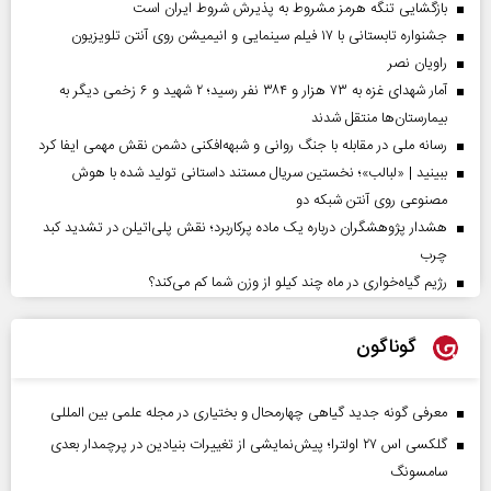
بازگشایی تنگه هرمز مشروط به پذیرش شروط ایران است
جشنواره تابستانی با ۱۷ فیلم سینمایی و انیمیشن روی آنتن تلویزیون
راویان نصر
آمار شهدای غزه به ۷۳ هزار و ۳۸۴ نفر رسید؛ ۲ شهید و ۶ زخمی دیگر به
بیمارستان‌ها منتقل شدند
رسانه ملی در مقابله با جنگ روانی و شبهه‌افکنی دشمن نقش مهمی ایفا کرد
ببینید | «لبالب»؛ نخستین سریال مستند داستانی تولید شده با هوش
مصنوعی روی آنتن شبکه دو
هشدار پژوهشگران درباره یک ماده پرکاربرد؛ نقش پلی‌اتیلن در تشدید کبد
چرب
رژیم گیاه‌خواری در ماه چند کیلو از وزن شما کم می‌کند؟
گوناگون
معرفی گونه جدید گیاهی چهارمحال و بختیاری در مجله علمی بین المللی
گلکسی اس ۲۷ اولترا؛ پیش‌نمایشی از تغییرات بنیادین در پرچمدار بعدی
سامسونگ