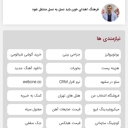
فرهنگ اهدای خون باید نسل به نسل منتقل شود
نیازمندی ها
یوتوبروکرز
جراحی بینی
خرید گوشی شیائومی
هزینه پست
بخورات
دانلود آهنگ جدید
سئو در مشهد
نرم افزار CRM
webone.co
فروشگاه انتخاب من
هتل های تهران
کمک به خیریه
میکروبلیدینگ ابرو
قیمت ضایعات آهن
مفتول سیاه
کوچینگ سازمانی
قیمت هبلکس
جک سقفی