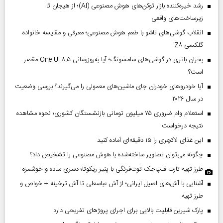
رشد خیره‌کننده بازار توکن‌های هوش مصنوعی (AI)؛ از هیجان تا
زیرساخت‌های واقعی
انقلاب گوشی‌های تاشو‌ با طعم هوش مصنوعی؛ معرفی و مقایسه خانواده
گلکسی Z۸
بحران باتری در گوشی‌های سامسونگ؛ آیا به‌روزرسانی One UI ۸.۵ مقصر
است؟
آیا خودروهای خودران جای ماشین‌های معمولی را می‌گیرند؟ بررسی وضعیت
در سال ۲۰۲۶
استعلام وام ضروری ۷۵ میلیون تومانی بازنشستگان کشوری؛ نحوه مشاهده
نتیجه درخواست
این غذای لاکچری را ۱۵ دقیقه‌ای آماده کنید
چگونه می‌توان تصاویر ساخته‌شده با هوش مصنوعی را تشخیص داد؟
طرز تهیه تارت فلپ‌جک توت‌فرنگی با پنیر ریکوتا؛ دسری ساده و خوشمزه
آشنایی با آش‌های اصیل ایرانی؛ از آش عباسعلی تا آش ترخینه + خواص و
طرز تهیه
پارک شیرین قابلیت‌ بالایی برای اجرای پروژهای تفریحی دارد