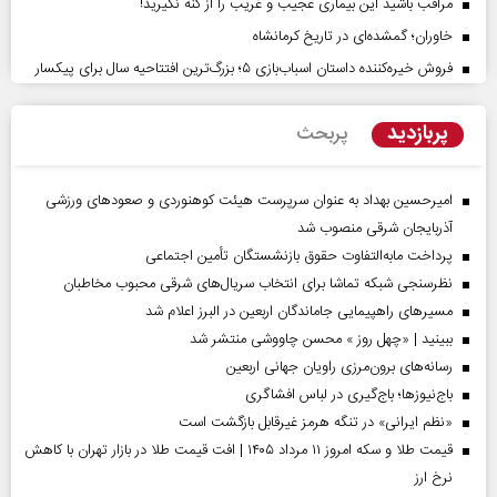
مراقب باشید این بیماری عجیب و غریب را از کنه نگیرید!
خاوران؛ گمشده‌ای در تاریخ کرمانشاه
فروش خیره‌کننده داستان اسباب‌بازی ۵؛ بزرگ‌ترین افتتاحیه سال برای پیکسار
پربازدید
پربحث
امیرحسین بهداد به عنوان سرپرست هیئت کوهنوردی و صعودهای ورزشی
آذربایجان شرقی منصوب شد
پرداخت مابه‌التفاوت حقوق بازنشستگان تأمین اجتماعی
نظرسنجی شبکه تماشا برای انتخاب سریال‌های شرقی محبوب مخاطبان
مسیر‌های راهپیمایی جاماندگان اربعین در البرز اعلام شد
ببینید | «چهل روز » محسن چاووشی منتشر شد
رسانه‌های برون‌مرزی راویان جهانی اربعین
باج‌نیوزها؛ باج‌گیری در لباس افشاگری
«نظم ایرانی» در تنگه هرمز غیرقابل بازگشت است
قیمت طلا و سکه امروز ۱۱ مرداد ۱۴۰۵ | افت قیمت طلا در بازار تهران با کاهش
نرخ ارز