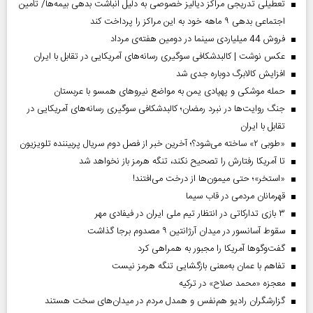
تعطیلی تدریجی مراکز دیالیز خصوصی به دلیل انباشت بدهی بیمه‌ها/ تأمین
اجتماعی بدهی ۹ ماهه خود به این مراکز را پرداخت کند
فروش 44 میلیاردی سینما در دومین هفته‌ی مرداد
عکس نوشت | کالبدشکافی سوگیری رسانه‌های آمریکایی در تقابل با ایران
افزایش کالابرگ دوباره جدی شد
حمله موشکی و پهپادی یمن به مواضع نیروهای همسو با عربستان
جنگ روایت‌ها در نبرد رمضان؛ کالبدشکافی سوگیری رسانه‌های آمریکایی در
تقابل با ایران
«طوبی ۲» ساخته می‌شود؟؛ آخرین خبر از فصل دوم سریال پربیننده تلویزیون
تا آمریکا رفتارش را تصحیح نکند، تنگه هرمز باز نخواهد شد
«استخر»‌‌؛ حتی میمون‌ها از درخت می‌افتند!
قهرمانان مردمی در قاب سیما
۳ بازی تدارکاتی در انتظار تیم ملی ایران در فیفادی مهر
سقوط آسانسور در میدان آرژانتین ۹ مصدوم برجا گذاشت
گفت‌وگوها آمریکا را مجبور به همراهی کرد
تفاهم با عمان به‌معنی بازگشایی تنگه هرمز نیست
معجزه «محمد صلاح» در ترکیه
گزارشگران رادیو هم‌نفس و همدل مردم در میدان‌های سخت هستند