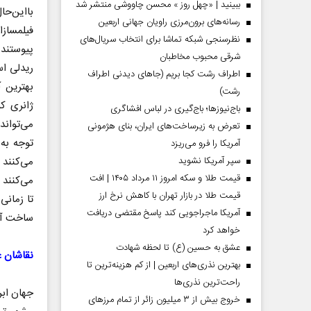
ببینید | «چهل روز » محسن چاووشی منتشر شد
بااین‌حا
رسانه‌های برون‌مرزی راویان جهانی اربعین
فیلمسازا
نظرسنجی شبکه تماشا برای انتخاب سریال‌های
پیوستند.
شرقی محبوب مخاطبان
ریدلی اس
اطراف رشت کجا بریم (جاهای دیدنی اطراف
بهترین آ
رشت)
ژانری ک
باج‌نیوزها؛ باج‌گیری در لباس افشاگری
می‌تواند
تعرض به زیرساخت‌های ایران، بنای هژمونی
توجه به
آمریکا را فرو می‌ریزد
سپر آمریکا نشوید
می‌کنند 
قیمت طلا و سکه امروز ۱۱ مرداد ۱۴۰۵ | افت
می‌کنند 
قیمت طلا در بازار تهران با کاهش نرخ ارز
تا زمانی
آمریکا ماجراجویی کند پاسخ مقتضی دریافت
ساخت آن‌
خواهد کرد
عشق به حسین (ع) تا لحظه شهادت
​​​​​​​نقا
بهترین نذری‌های اربعین | از کم هزینه‌ترین تا
راحت‌ترین نذری‌ها
جهان ابر
خروج بیش از ۳ میلیون زائر از تمام مرز‌های