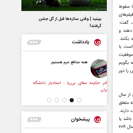
له با سقوط
یلم‌های
ببینید | وقتی ستاره‌ها قبل از گل جشن
، گفت:
گرفتند!
دهند و
 بکنند.
یادداشت
ست. با
 موفقیت
رم هستیم
حکایت یک تاریخ و دو زندگی
ه بگویم
نرگس خانعلی‌زاده - روزنامه‌نگار
 را دور
- استادیار دانشگاه
دکت
 از سال
که متعلق
 دارند.
پیشخوان
باشد یا
گودزیلا. همان سال به این نکته اشاره کردم که برای این نوع سریال‌ها سالی بهتر از سال ۲۰۱۹