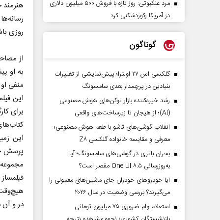
مرد عنکبوتی: روز تازه با فروش ۵۰۰ میلیون دلاری
هنرمند ج
در آمریکا رکوردشکنی کرد
رسانه‌ها
روزی باش
گوناگون
از مصاحب
به او پی
گلکسی اس ۲۷ اولترا؛ پیش‌نمایشی از تغییرات
منفی او 
بنیادین در پرچمدار بعدی سامسونگ
این فیلم
رشد خیره‌کننده بازار توکن‌های هوش مصنوعی
برای کارگ
(AI)؛ از هیجان تا زیرساخت‌های واقعی
کتاب‌های
انقلاب گوشی‌های تاشو‌ با طعم هوش مصنوعی؛
این زمین
معرفی و مقایسه خانواده گلکسی Z۸
پرسش خبر
بحران باتری در گوشی‌های سامسونگ؛ آیا
مجموعه‌ه
به‌روزرسانی One UI ۸.۵ مقصر است؟
فیلمساز 
آیا خودروهای خودران جای ماشین‌های معمولی را
هیچ‌وقت 
می‌گیرند؟ بررسی وضعیت در سال ۲۰۲۶
در و آن د
استعلام وام ضروری ۷۵ میلیون تومانی
بازنشستگان کشوری؛ نحوه مشاهده نتیجه