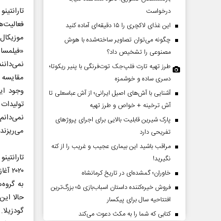
درخواست
فعالیت‌ه
این غذای لاکچری را ۱۵ دقیقه‌ای آماده کنید
موزیکال
چگونه می‌توان تصاویر ساخته‌شده با هوش
«فیلمسا
مصنوعی را تشخیص داد؟
نمی‌دانن
طرز تهیه تارت فلپ‌جک توت‌فرنگی با پنیر ریکوتا؛
مقایسه 
دسری ساده و خوشمزه
وجود این
آشنایی با آش‌های اصیل ایرانی؛ از آش عباسعلی تا
عقب‌نشینی ترامپ؟
پشت‌پرده تهدیدات کوتاه‏‌مدت و
تولیدات 
آش ترخینه + خواص و طرز تهیه
ادعا‌های خلاف واقع آمریکا
نمی‌دانم
پارک شیرین قابلیت‌ بالایی برای اجرای پروژهای
می‌ریزند
تفریحی دارد
 تحلیلگر مسائل سیاسی
عباس سلیمی‌نمین - تحلیلگر مسائل سیاسی
مراقب باشید این بیماری عجیب و غریب را از کنه
تارانتین
نگیرید!
۲۰۲۰ 
خاوران؛ گمشده‌ای در تاریخ کرمانشاه
به گروه‌
فروش خیره‌کننده داستان اسباب‌بازی ۵؛ بزرگ‌ترین
حالا این
افتتاحیه سال برای پیکسار
کتابی که شما را به مکث دعوت می‌کند