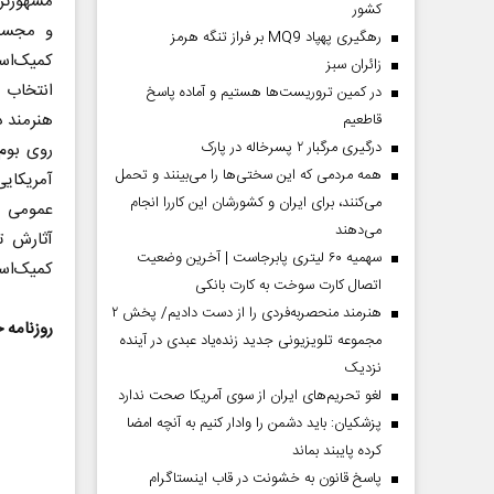
مشهورتری
کشور
و مجسمه
رهگیری پهپاد MQ9 بر فراز تنگه هرمز
کمیک‌است
‌زائران سبز
انتخاب ک
در کمین تروریست‌ها هستیم و آماده پاسخ
هنرمند د
قاطعیم
درگیری مرگبار ۲ پسرخاله در پارک
روی بوم 
همه مردمی که این سختی‌ها را می‌بینند و تحمل
آمریکایی
می‌کنند، برای ایران و کشورشان این کاررا انجام
عمومی غ
می‌دهند
آثارش ت
سهمیه ۶۰ لیتری پابرجاست | آخرین وضعیت
کمیک‌است
اتصال کارت سوخت به کارت بانکی
هنرمند منحصر‌به‌فردی را از دست دادیم/ پخش ۲
روزنامه 
مجموعه تلویزیونی جدید زنده‌یاد عبدی در آینده
نزدیک
لغو تحریم‌های ایران از سوی آمریکا صحت ندارد
پزشکیان: باید دشمن را وادار کنیم به آنچه امضا
کرده پایبند بماند
پاسخ قانون به خشونت در قاب اینستاگرام