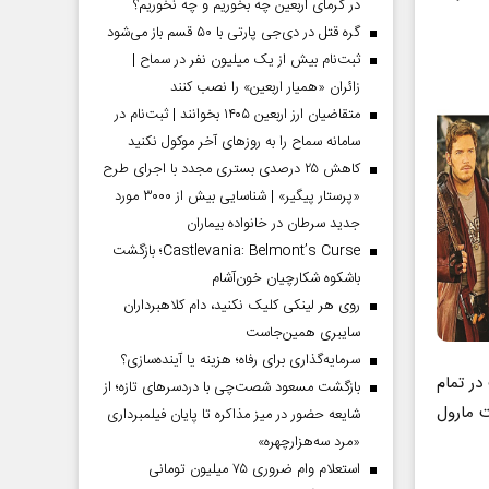
در گرمای اربعین چه بخوریم و چه نخوریم؟
گره قتل در دی‌جی پارتی با ۵۰ قسم باز می‌شود
ثبت‌نام بیش از یک میلیون نفر در سماح |
زائران «همیار اربعین» را نصب کنند
متقاضیان ارز اربعین ۱۴۰۵ بخوانند | ثبت‌نام در
سامانه سماح را به روز‌های آخر موکول نکنید
کاهش ۲۵ درصدی بستری مجدد با اجرای طرح
«پرستار پیگیر» | شناسایی بیش از ۳۰۰۰ مورد
جدید سرطان در خانواده بیماران
Castlevania: Belmont’s Curse؛ بازگشت
باشکوه شکارچیان خون‌آشام
روی هر لینکی کلیک نکنید، دام کلاهبرداران
سایبری همین‌جاست
سرمایه‌گذاری برای رفاه؛ هزینه یا آینده‌سازی؟
در تمام
بازگشت مسعود شصت‌چی با دردسر‌های تازه؛ از
ت مارول
شایعه حضور در میز مذاکره تا پایان فیلمبرداری
«مرد سه‌هزارچهره»
استعلام وام ضروری ۷۵ میلیون تومانی