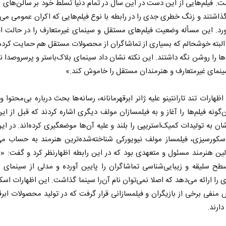
ت. فیلم‌هایی از این دست در این سال در تمام دنیا تسلط خود بر سالن‌های س
اشتند و زنگ خطری جدی را در رابطه با نوع فیلم‌هایی که اکران عمومی می‌
رد. این مسأله وضعیت فیلم‌های مستقل و سینمای غیرمتعارف را در حالت 
. البته خوشحالم که بسیاری از تماشاگران از محصولات مستقل هم حمایت کرده
‌ها را روشن نگه داشتند. این نکته نشان داد سینمای بلاک‌باستر و پرسروصدا نم
نمای غیرمتعارف و هنرمندان مستقل را خاموش کند.»
 اظهارات تند تارانتینو علیه ژانر ابرقهرمانانه، رسانه‌ها بحث درباره بی‌محتوا
‌گونه فیلم‌ها را آغاز و به فیلمسازان مولف دیگری اشاره کردند که قبل از ا
ان به تولیدات کمیک‌استریپی را بلند و علیه آن‌ها موضعگیری کرده‌اند. در این
 نخست روزنامه ها‌ی یکشنبه ۴ مردادماه
سکورسیزی، فیلمساز مولف نیویورکی شناخته‌شده‌ترین هنرمند به حساب می‌
صفحات نخست روزنامه ها‌ی شنبه ۳ مردادماه
ولین هنرمند مسئول و متعهدی بود که در این رابطه اظهارنظر کرد و گفت: «
سطح سلیقه و زیبایی‌شناسی تماشاگران را پایین آورده و مدلی از سینمای 
ی را ارائه می‌دهد که اصلا نمی‌توان نام آن‌را سینما گذاشت. این اظهارات اس
 منفی برخی از بازیگران و فیلمسازانی قرار گرفت که در تولید محصولات ابرقه
ارند.