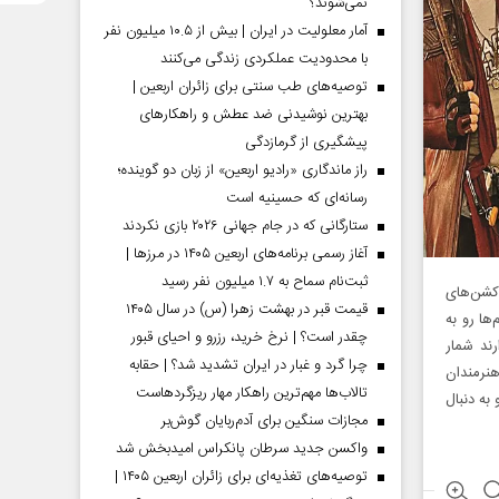
نمی‌شوند؟
آمار معلولیت در ایران | بیش از ۱۰.۵ میلیون نفر
با محدودیت عملکردی زندگی می‌کنند
توصیه‌های طب سنتی برای زائران اربعین |
بهترین نوشیدنی ضد عطش و راهکارهای
پیشگیری از گرمازدگی
راز ماندگاری «رادیو اربعین» از زبان دو گوینده؛
رسانه‌ای که حسینیه است
ستارگانی که در جام جهانی ۲۰۲۶ بازی نکردند
آغاز رسمی برنامه‌های اربعین ۱۴۰۵ در مرز‌ها |
ثبت‌نام سماح به ۱.۷ میلیون نفر رسید
اکشن‌های
قیمت قبر در بهشت زهرا (س) در سال ۱۴۰۵
ها رو به
چقدر است؟ | نرخ خرید، رزرو و احیای قبور
رند شمار
چرا گرد و غبار در ایران تشدید شد؟ | حقابه
نرمندان
تالاب‌ها مهم‌ترین راهکار مهار ریزگردهاست
به دنبال
مجازات سنگین برای آدم‌ربایان گوش‌بر
واکسن جدید سرطان پانکراس امیدبخش شد
توصیه‌های تغذیه‌ای برای زائران اربعین ۱۴۰۵ |