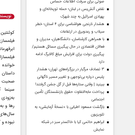
صوتی برای سرقت اطلاعات حساس
نقض آتش‌بس در لبنان؛ حمله توپخانه‌ای و
نویسند
پهپادی اسرائیل به چند شهرک
هشدار نارنجی هواشناسی برای ۴ استان؛ خطر
سیلاب و رعدوبرق در ارتفاعات
کوئنتین
با همراهی کارشناسان، دانشگاهیان، مدیران و
فیلمساز
فعالان اقتصادی در حال پیگیری مسائل هستیم/
ابرقهرم
پیگیری دولت برای افزایش مبلغ کالابرگ ادامه
فیلمساز
دارد
خوانده 
۳ تصادف مرگبار در بزرگراه‌های تهران؛ هشدار
داستان 
پلیس درباره بی‌توجهی و تغییر مسیر ناگهانی
ببینید | وقتی ستاره‌ها قبل از گل جشن گرفتند!
سینما ک
پرداخت مابه‌التفاوت حقوق بازنشستگان تأمین
به‌زودی
اجتماعی
رها و به
بازگشت مسعود اطیابی با «نسخهٔ آزمایشی» به
سال‌های 
تلویزیون
نبوده و 
ابراهیم حاتمی کیا با خاکستر سبز در شبکه
نمایش