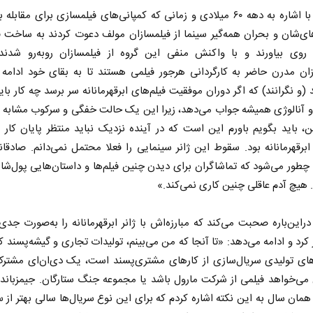
تارانتینو با اشاره به دهه ۶۰ میلادی و زمانی که کمپانی‌های فیلمسازی برای مقاب
ای‌شان و بحران همه‌گیر سینما از فیلمسازان مولف دعوت کردند به ساخت ف
 روی بیاورند و با واکنش منفی این گروه از فیلمسازان روبه‌رو شدند
زان مدرن حاضر به کارگردانی هرجور فیلمی هستند تا به بقای خود ادامه 
د (و نگرانند) که اگر دوران موفقیت فیلم‌های ابرقهرمانانه سر برسد چه کار باید
و آنالوژی همیشه جواب می‌دهد، زیرا این یک حالت خفگی و سرکوب مشابه ا
، باید بگویم باورم این است که در آینده نزدیک نباید منتظر پایان کار
اربعین نماد مقاومت در برابر
همه مدافع ح
ابرقهرمانانه بود. سقوط این ژانر سینمایی را فعلا محتمل نمی‌دانم. صادقان
استکبار‌
 چطور می‌شود که تماشاگران برای دیدن چنین فیلم‌ها و داستان‌هایی پول‌شان
. هیچ آدم عاقلی چنین کاری نمی‌کند.»
رحمت‌الله نوروزی - عضو کمیسیون اجتماعی
دکتر حکیمه سقای بی‌ریا 
مجلس
تهران
و دراین‌باره صحبت می‌کند که مبارزه‌اش با ژانر ابرقهرمانانه را به‌صورت جدی
آغاز کرد و ادامه می‌دهد: «تا آنجا که من می‌بینم، تولیدات تجاری و گیشه‌پسند 
های تولیدی سریال‌سازی از کار‌های مشتری‌پسند است، یک دی‌ان‌ای مشترک
 می‌خواهد فیلمی از شرکت مارول باشد یا مجموعه جنگ ستارگان. جیمزباند 