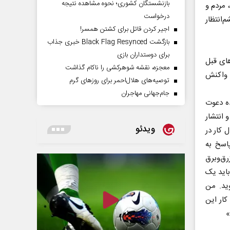
بازنشستگان کشوری؛ نحوه مشاهده نتیجه
 مردم و
درخواست
‌انتظار
اجیر کردن قاتل برای کشتن همسر!
بازگشت Black Flag Resynced خبری جذاب
برای دوستداران بازی
های قبل
معجزه، نقشه شوهرکشی را ناکام گذاشت
ا واکنش
توصیه‌های هلال‌احمر برای روز‌های گرم
جام‌جهانی مهاجران
ده دعوت
و انتشار
ویدئو
 کار در
پاسخ به
رق‌وبرق
باید یک
وید. من
کار این
»