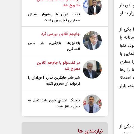
این بار
تشریح شد
ر به او
فاصله ایران با پیشرو‌ان هوش
مصنوعی قابل جبران است
 یکی از
جام‌جم آنلاین بررسی کرد
نانه را
باج‌نیوزها؛ باج‌گیری در لباس
، تنها
افشاگری
مایی با
ا مطرح
در گفت‌و‌گو با جام‌جم آنلاین
مطرح شد
 را رها
احتمالا
شیر مادر جایگزین ندارد | نوزادان را
از فواید آن محروم نکنیم
، بازار
فرهنگ اهدای خون باید نسل به
نسل منتقل شود
 یکی از
نیازمندی ها