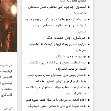
ارتقای معنویت است
قشقاوی: چارچوب کلی تفاهم با عمان مشخص
شده است
پنطیکاستی، کاریزماتیک و جنبش حواریون جدید:
تبارشناسی، باور‌ها و کاربست سیاسی در عصر
ترامپ
خبرنگاران؛ راویان حقیقت جنگ
ترکیب طلایی برنج، لوبیا و گوشت که فراموش
نمی‌شود
بهترین هدیه روز خبرنگار
پیام تسلیت معاون وزیر ارشاد در پی درگذشت
در شرایطی
استاد ابوالقاسم قاسم‌زاده
ابرقهرمان
هشدار پلیس برای مسافران شمال؛ مسیر جنوب
افزایش اس
به شمال چالوس و تهران–شمال بسته شد
بیشتری ا
هشدار متخصصان؛ هپاتیت خاموش می‌تواند به
متعهد با 
سرطان کبد برسد!
افشاگری د
اجازه ایجاد مسیر دوم را در تنگه هرمز نمی‌دهیم
هک شرکت‌های مالی با تماس تلفنی؛ فیشینگ
کد خبر: ۱۳۸۵۹۸۱