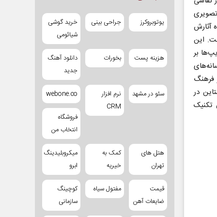
ر نقاشی
تصویری
یوتوبروکرز
جراحی بینی
خرید گوشی
ه آثارش
شیائومی
خت. این
پ‌ها بر
هزینه پست
بخورات
دانلود آهنگ
انه‌های
جدید
ر فرهنگ
این در
سئو در مشهد
نرم افزار
webone.co
 تکنیک
CRM
فروشگاه
انتخاب من
هتل های
کمک به
میکروبلیدینگ
تهران
خیریه
ابرو
قیمت
مفتول سیاه
کوچینگ
ضایعات آهن
سازمانی