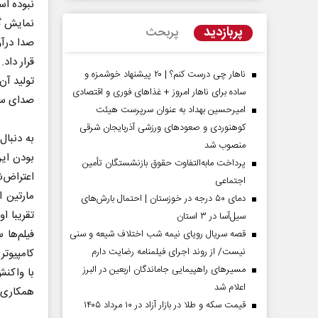
نبوده اس
نمایش گذ
پربازدید
پربحث
صدا درآو
قرار داد
ناهار چی درست کنم؟ | ۲۰ پیشنهاد خوشمزه و
تولید آن
ساده برای ناهار امروز + غذاهای فوری و اقتصادی
صدای سی
امیرحسین بهداد به عنوان سرپرست هیئت
کوهنوردی و صعودهای ورزشی آذربایجان شرقی
به دنبال
منصوب شد
بودن این
پرداخت مابه‌التفاوت حقوق بازنشستگان تأمین
اعتراض‌ش
اجتماعی
مردادماه
صفحات نخست روزنامه ها‌ی‌سه‌شنبه ۶ مردادماه
صفحات
مارتین ا
دمای ۵۰ درجه در خوزستان | احتمال بارش‌های
تقریبا ا
سیل‌آسا در ۳ استان
فیلم‌ها 
قصه سریال رویای نیمه شب اختلاف شیعه و سنی
نیست/ از روند اجرای فیلمنامه رضایت دارم
کامپیوتر
مسیر‌های راهپیمایی جاماندگان اربعین در البرز
با واکنش
اعلام شد
همکاری د
قیمت سکه و طلا در بازار آزاد در ۱۰ مرداد ۱۴۰۵