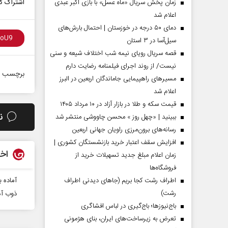
زمان پخش سریال «ماه عسل» با بازی اکبر عبدی
اشتراک گذ
اعلام شد
دمای ۵۰ درجه در خوزستان | احتمال بارش‌های
سیل‌آسا در ۳ استان
قصه سریال رویای نیمه شب اختلاف شیعه و سنی
نیست/ از روند اجرای فیلمنامه رضایت دارم
برچسب ه
مسیر‌های راهپیمایی جاماندگان اربعین در البرز
اعلام شد
قیمت سکه و طلا در بازار آزاد در ۱۰ مرداد ۱۴۰۵
ن
ببینید | «چهل روز » محسن چاووشی منتشر شد
مردادماه
صفحات نخست روزنامه ها‌ی‌سه‌شنبه ۶ مردادماه
صفحات
رسانه‌های برون‌مرزی راویان جهانی اربعین
افزایش سقف اعتبار خرید بازنشستگان کشوری |
اخب
زمان اعلام مبلغ جدید تسهیلات خرید از
فروشگاه‌ها
اطراف رشت کجا بریم (جاهای دیدنی اطراف
آماده 
رشت)
ذوب آه
باج‌نیوزها؛ باج‌گیری در لباس افشاگری
تعرض به زیرساخت‌های ایران، بنای هژمونی