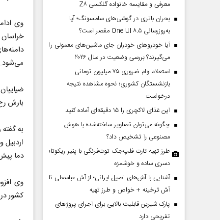
معرفی و مقایسه خانواده گلکسی Z۸
بحران باتری در گوشی‌های سامسونگ؛ آیا
به‌روزرسانی One UI ۸.۵ مقصر است؟
خراسان 
آیا خودروهای خودران جای ماشین‌های معمولی را
دامنه‌ه
می‌گیرند؟ بررسی وضعیت در سال ۲۰۲۶
می‌شود.
استعلام وام ضروری ۷۵ میلیون تومانی
بازنشستگان کشوری؛ نحوه مشاهده نتیجه
ضیاییان 
درخواست
بارش رخ
این غذای لاکچری را ۱۵ دقیقه‌ای آماده کنید
چگونه می‌توان تصاویر ساخته‌شده با هوش
به گفته 
مصنوعی را تشخیص داد؟
طرز تهیه تارت فلپ‌جک توت‌فرنگی با پنیر ریکوتا؛
دما پیش‌
دسری ساده و خوشمزه
آشنایی با آش‌های اصیل ایرانی؛ از آش عباسعلی تا
وی افزود
آش ترخینه + خواص و طرز تهیه
کشور در 
پارک شیرین قابلیت‌ بالایی برای اجرای پروژهای
تفریحی دارد