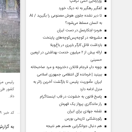
زورآزمایی اتمی ترامپ
کفگیر رهگیر به ته دیگ خورد
تا دیر نشده جلوی هوش مصنوعی را بگیرید / AI
به انسان مسلط می‌شود؟
هرمز؛ ابتکارعمل در دست ایران
مشروطه در کوچه‌پس‌کوچه‌های پایتخت
بازداشت قاتل کارگر باربری در باغ‌ویلا
ارائه بیش از ۲ میلیون خدمت بهداشتی در اربعین
حسینی
چوبه دار، فرجام قاتلان دختربچه و مرد صاحبخانه
ببینید | فرمانده کل انتظامی جمهوری اسلامی
ایران­: مأموریت پلیس تا بازگشت آخرین زائر به
رئیس مرک
منزل ادامه دارد
کشور طی 
داد.
پاسخ قانون به خشونت در قاب اینستاگرام
راز ماندگاری پرواز یک قهرمان
نقشه جهادی برای ایران
کد خبر: ۱۳۸۵۷۰۹
رکوردشکنی تاریخی بورس
هم دنبال جوانگرایی هستم هم نتیجه
به گزار