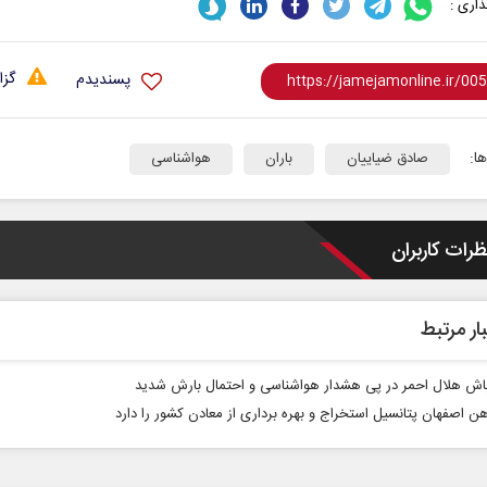
اری :
گزا
پسندیدم
ا:
صادق ضیاییان
باران
هواشناسی
ظرات کاربران
 نخست روزنامه ها‌ی یکشنبه ۴ مردادماه
صفحات نخست روزنامه ها‌ی شنبه ۳ مردادماه
ار مرتبط
باش هلال احمر در پی هشدار هواشناسی و احتمال بارش شدید
ن اصفهان پتانسیل استخراج و بهره برداری از معادن کشور را دارد