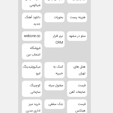
شیائومی
هزینه پست
بخورات
دانلود آهنگ
جدید
سئو در مشهد
نرم افزار
webone.co
CRM
فروشگاه
انتخاب من
هتل های
کمک به
میکروبلیدینگ
تهران
خیریه
ابرو
قیمت
مفتول سیاه
کوچینگ
ضایعات آهن
سازمانی
قیمت
جک سقفی
خرید میز
هبلکس
اداری مدرن