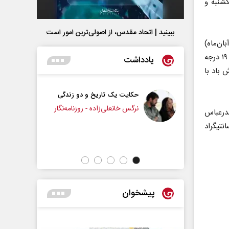
شنبه و
ببینید | اتحاد مقدس، از اصولی‌ترین امور است
وضعیت جوی تهران طی دو روز آینده نیز اظهار کرد: آسمان تهران فردا (۱۵ آبان‌ماه)
صاف تا قسمتی ابری و در بعدازظهر وزش باد شدید با حداقل دمای ۹ و حداکثر دمای ۱۹ درجه
یادداشت
 وزش باد با
حکایت یک تاریخ و دو زندگی
چرایی عقب‌نشینی ترامپ؟
نرگس خانعلی‌زاده - روزنامه‌نگار
وز و فردا (۱۴ و ۱۵ آبان‌ماه) بندرعباس
 اردبیل با دمای ۱- و ۲- درجه سانتیگراد
دکتر یدالله جوانی - تحلیلگر مسائل سیاسی
پیشخوان