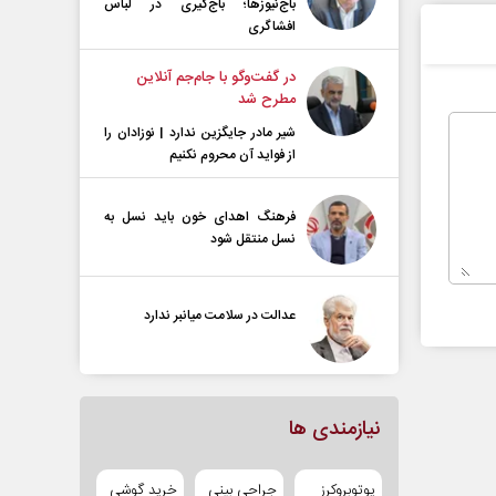
باج‌نیوزها؛ باج‌گیری در لباس
افشاگری
در گفت‌و‌گو با جام‌جم آنلاین
مطرح شد
شیر مادر جایگزین ندارد | نوزادان را
از فواید آن محروم نکنیم
فرهنگ اهدای خون باید نسل به
نسل منتقل شود
عدالت در سلامت میانبر ندارد
نیازمندی ها
یوتوبروکرز
جراحی بینی
خرید گوشی