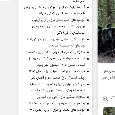
نمی‌شوند؟
آمار معلولیت در ایران | بیش از ۱۰.۵ میلیون نفر
با محدودیت عملکردی زندگی می‌کنند
توصیه‌های طب سنتی برای زائران اربعین |
بهترین نوشیدنی ضد عطش و راهکارهای
پیشگیری از گرمازدگی
راز ماندگاری «رادیو اربعین» از زبان دو گوینده؛
رسانه‌ای که حسینیه است
ستارگانی که در جام جهانی ۲۰۲۶ بازی نکردند
آغاز رسمی برنامه‌های اربعین ۱۴۰۵ در مرز‌ها |
ثبت‌نام سماح به ۱.۷ میلیون نفر رسید
قیمت قبر در بهشت زهرا (س) در سال ۱۴۰۵
تان‌های
چقدر است؟ | نرخ خرید، رزرو و احیای قبور
شور خبر
چرا گرد و غبار در ایران تشدید شد؟ | حقابه
تالاب‌ها مهم‌ترین راهکار مهار ریزگردهاست
مجازات سنگین برای آدم‌ربایان گوش‌بر
واکسن جدید سرطان پانکراس امیدبخش شد
توصیه‌های تغذیه‌ای برای زائران اربعین ۱۴۰۵ |