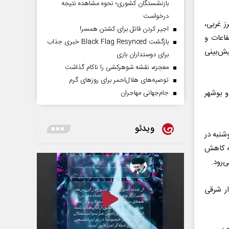
بازنشستگان کشوری؛ نحوه مشاهده نتیجه
درخواست
لبرز غربی،
اجیر کردن قاتل برای کشتن همسر!
اعات و
بازگشت Black Flag Resynced خبری جذاب
ش‌بینی
برای دوستداران بازی
معجزه، نقشه شوهرکشی را ناکام گذاشت
توصیه‌های هلال‌احمر برای روز‌های گرم
و بوشهر
جام‌جهانی مهاجران
ویدئو
شنبه در
ه‌شنبه و چهارشنبه در شمال شرق کشور ۶ تا ۹ درجه کاهش
‌رود.
ار شرقی