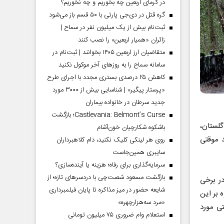
در گرمای اربعین چه بخوریم و چه نخوریم؟
گره قتل در دی‌جی پارتی با ۵۰ قسم باز می‌شود
ثبت‌نام بیش از یک میلیون نفر در سماح |
زائران «همیار اربعین» را نصب کنند
متقاضیان ارز اربعین ۱۴۰۵ بخوانند | ثبت‌نام در
سامانه سماح را به روز‌های آخر موکول نکنید
کاهش ۲۵ درصدی بستری مجدد با اجرای طرح
«پرستار پیگیر» | شناسایی بیش از ۳۰۰۰ مورد
جدید سرطان در خانواده بیماران
Castlevania: Belmont’s Curse؛ بازگشت
ران، گلستان،
باشکوه شکارچیان خون‌آشام
 موقتی
روی هر لینکی کلیک نکنید، دام کلاهبرداران
سایبری همین‌جاست
سرمایه‌گذاری برای رفاه؛ هزینه یا آینده‌سازی؟
بازگشت مسعود شصت‌چی با دردسر‌های تازه؛ از
ر برخی
شایعه حضور در میز مذاکره تا پایان فیلمبرداری
 بر این
«مرد سه‌هزارچهره»
ی مورد
استعلام وام ضروری ۷۵ میلیون تومانی