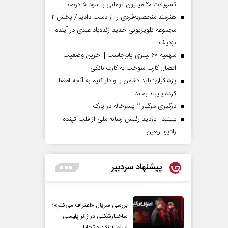
تسهیلات ۲۰ میلیون تومانی با سود ۵ درصد
هنرمند منحصر‌به‌فردی را از دست دادیم/ پخش ۲
مجموعه تلویزیونی جدید زنده‌یاد عبدی در آینده
نزدیک
سهمیه ۶۰ لیتری پابرجاست | آخرین وضعیت
اتصال کارت سوخت به کارت بانکی
پزشکیان: باید دشمن را وادار کنیم به آنچه امضا
کرده پایبند بماند
درگیری مرگبار ۲ پسرخاله در پارک
ببینید | بازدید رئیس رسانه ملی از قلب تپنده
رادیو اربعین
پیشنهاد سردبیر
بررسی سریال «اعتراف می‌کنم»؛
ساختارشکنی در ژانر پلیسی
ایران + نقد و تحلیل