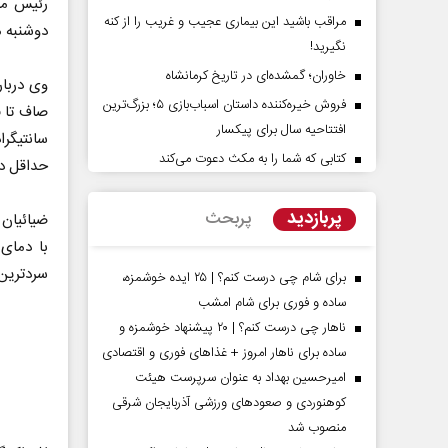
رئیس مر
مراقب باشید این بیماری عجیب و غریب را از کنه
دوشنبه م
نگیرید!
خاوران؛ گمشده‌ای در تاریخ کرمانشاه
فروش خیره‌کننده داستان اسباب‌بازی ۵؛ بزرگ‌ترین
افتتاحیه سال برای پیکسار
کتابی که شما را به مکث دعوت می‌کند
حداقل دمای ۹ و حداکثر دمای ۱۸ درجه سان
پشت‌پرده تهدیدات کوتاه‏‌مدت و
اربعین نماد مقاومت
ادعا‌های خلاف واقع آمریکا
استکبار‌
پربازدید
پربحث
لیمی‌نمین - تحلیلگر مسائل سیاسی
رحمت‌الله نوروزی - عضو کمیسیو
سردترین 
مجلس
برای شام چی درست کنم؟ | ۲۵ ایده خوشمزه،
ساده و فوری برای شام امشب
ناهار چی درست کنم؟ | ۲۰ پیشنهاد خوشمزه و
ساده برای ناهار امروز + غذاهای فوری و اقتصادی
امیرحسین بهداد به عنوان سرپرست هیئت
کوهنوردی و صعودهای ورزشی آذربایجان شرقی
منصوب شد