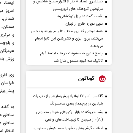
دستگیری تعداد ۸ نفر از اشرار مسلح شاخص و
ایسنا، 
مرتبطین گروهک های تروریستی
امروز د
قطعه گمشده پازل کهکشانی‌ها
شمالی،
دربی دوباره خارج از تهران!
سمنان، گ
همه مردمی که این سختی‌ها را می‌بینند و تحمل
و مرکزی
می‌کنند، برای ایران و کشورشان این کاررا انجام
و بلوچست
می‌دهند
هرمزگان
پاسخ قانون به خشونت در قاب اینستاگرام
وزش باد
کالابرگ سه گروه مشمول شارژ شد
گوناگون
خراسان 
پیش‌بینی
گلکسی اس ۲۷ اولترا؛ پیش‌نمایشی از تغییرات
بنیادین در پرچمدار بعدی سامسونگ
به گفته
رشد خیره‌کننده بازار توکن‌های هوش مصنوعی
مناطق خر
(AI)؛ از هیجان تا زیرساخت‌های واقعی
مناطق د
انقلاب گوشی‌های تاشو‌ با طعم هوش مصنوعی؛
انتظار ا