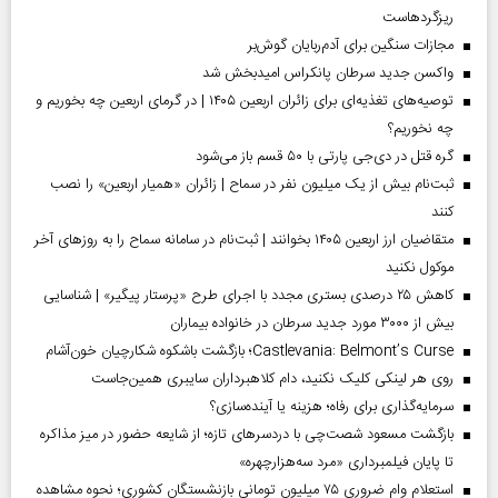
ریزگردهاست
مجازات سنگین برای آدم‌ربایان گوش‌بر
واکسن جدید سرطان پانکراس امیدبخش شد
توصیه‌های تغذیه‌ای برای زائران اربعین ۱۴۰۵ | در گرمای اربعین چه بخوریم و
چه نخوریم؟
گره قتل در دی‌جی پارتی با ۵۰ قسم باز می‌شود
ثبت‌نام بیش از یک میلیون نفر در سماح | زائران «همیار اربعین» را نصب
کنند
متقاضیان ارز اربعین ۱۴۰۵ بخوانند | ثبت‌نام در سامانه سماح را به روز‌های آخر
موکول نکنید
کاهش ۲۵ درصدی بستری مجدد با اجرای طرح «پرستار پیگیر» | شناسایی
بیش از ۳۰۰۰ مورد جدید سرطان در خانواده بیماران
Castlevania: Belmont’s Curse؛ بازگشت باشکوه شکارچیان خون‌آشام
روی هر لینکی کلیک نکنید، دام کلاهبرداران سایبری همین‌جاست
سرمایه‌گذاری برای رفاه؛ هزینه یا آینده‌سازی؟
بازگشت مسعود شصت‌چی با دردسر‌های تازه؛ از شایعه حضور در میز مذاکره
تا پایان فیلمبرداری «مرد سه‌هزارچهره»
استعلام وام ضروری ۷۵ میلیون تومانی بازنشستگان کشوری؛ نحوه مشاهده