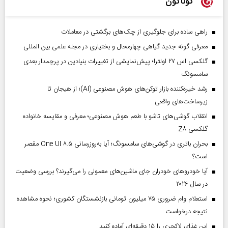
گوناگون
راهی ساده برای جلوگیری از چک‌های برگشتی در معاملات
معرفی گونه جدید گیاهی چهارمحال و بختیاری در مجله علمی بین المللی
گلکسی اس ۲۷ اولترا؛ پیش‌نمایشی از تغییرات بنیادین در پرچمدار بعدی
سامسونگ
رشد خیره‌کننده بازار توکن‌های هوش مصنوعی (AI)؛ از هیجان تا
زیرساخت‌های واقعی
انقلاب گوشی‌های تاشو‌ با طعم هوش مصنوعی؛ معرفی و مقایسه خانواده
گلکسی Z۸
بحران باتری در گوشی‌های سامسونگ؛ آیا به‌روزرسانی One UI ۸.۵ مقصر
است؟
آیا خودروهای خودران جای ماشین‌های معمولی را می‌گیرند؟ بررسی وضعیت
در سال ۲۰۲۶
استعلام وام ضروری ۷۵ میلیون تومانی بازنشستگان کشوری؛ نحوه مشاهده
نتیجه درخواست
این غذای لاکچری را ۱۵ دقیقه‌ای آماده کنید