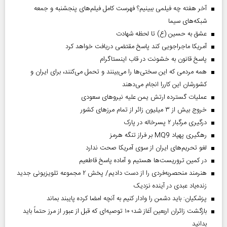
آخر هفته چه فیلمی ببینیم؟ فهرست کامل فیلم‌های پنجشنبه و جمعه
شبکه‌های سیما
عشق به حسین (ع) تا لحظه شهادت
آمریکا ماجراجویی کند پاسخ مقتضی دریافت خواهد کرد
پاسخ قانون به خشونت در قاب اینستاگرام
همه مردمی که این سختی‌ها را می‌بینند و تحمل می‌کنند، برای ایران و
کشورشان این کاررا انجام می‌دهند
عملیات گسترده ارتش یمن علیه نیروهای سعودی
خروج بیش از ۳ میلیون زائر از تمام مرز‌های کشور
درگیری مرگبار ۲ پسرخاله در پارک
رهگیری پهپاد MQ9 بر فراز تنگه هرمز
لغو تحریم‌های ایران از سوی آمریکا صحت ندارد
در کمین تروریست‌ها هستیم و آماده پاسخ قاطعیم
هنرمند منحصر‌به‌فردی را از دست دادیم/ پخش ۲ مجموعه تلویزیونی جدید
زنده‌یاد عبدی در آینده نزدیک
پزشکیان: باید دشمن را وادار کنیم به آنچه امضا کرده پایبند بماند
بازگشت زائران اربعین آغاز شد؛ ۱۰ توصیه‌ای که قبل از عبور از مرز حتماً باید
بدانید