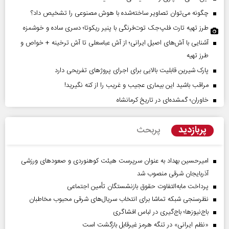
چگونه می‌توان تصاویر ساخته‌شده با هوش مصنوعی را تشخیص داد؟
طرز تهیه تارت فلپ‌جک توت‌فرنگی با پنیر ریکوتا؛ دسری ساده و خوشمزه
آشنایی با آش‌های اصیل ایرانی؛ از آش عباسعلی تا آش ترخینه + خواص و
طرز تهیه
پارک شیرین قابلیت‌ بالایی برای اجرای پروژهای تفریحی دارد
مراقب باشید این بیماری عجیب و غریب را از کنه نگیرید!
خاوران؛ گمشده‌ای در تاریخ کرمانشاه
پربازدید
پربحث
امیرحسین بهداد به عنوان سرپرست هیئت کوهنوردی و صعودهای ورزشی
آذربایجان شرقی منصوب شد
پرداخت مابه‌التفاوت حقوق بازنشستگان تأمین اجتماعی
نظرسنجی شبکه تماشا برای انتخاب سریال‌های شرقی محبوب مخاطبان
باج‌نیوزها؛ باج‌گیری در لباس افشاگری
«نظم ایرانی» در تنگه هرمز غیرقابل بازگشت است