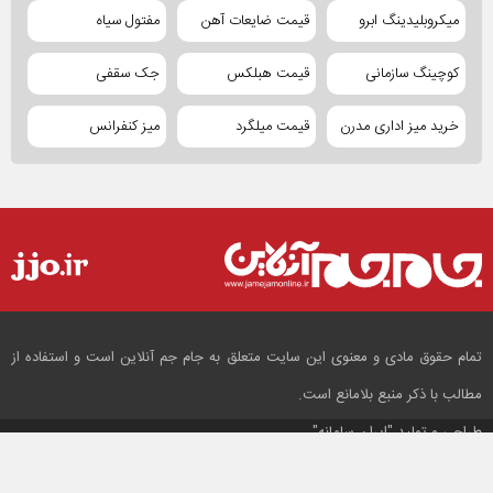
میکروبلیدینگ ابرو
قیمت ضایعات آهن
مفتول سیاه
کوچینگ سازمانی
قیمت هبلکس
جک سقفی
خرید میز اداری مدرن
قیمت میلگرد
میز کنفرانس
تمام حقوق مادی و معنوی این سایت متعلق به جام جم آنلاین است و استفاده از
مطالب با ذکر منبع بلامانع است.
طراحی و تولید
"ایران سامانه"