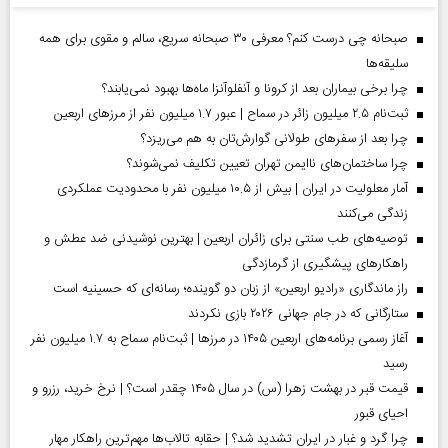
صبحانه چی درست کنم؟ معرفی ۳۰ صبحانه سریع، سالم و مقوی برای همه
سلیقه‌ها
چرا برخی بیماران بعد از کرونا و آنفلوآنزا ماه‌ها بهبود نمی‌یابند؟
ثبت‌نام ۲.۵ میلیون زائر در سماح | عبور ۱.۷ میلیون نفر از مرز‌های اربعین
چرا بعد از سفرهای طولانی گوارش‌تان به هم می‌ریزد؟
چرا ساختمان‌های ناایمن تهران تعیین تکلیف نمی‌شوند؟
آمار معلولیت در ایران | بیش از ۱۰.۵ میلیون نفر با محدودیت عملکردی
زندگی می‌کنند
توصیه‌های طب سنتی برای زائران اربعین | بهترین نوشیدنی ضد عطش و
راهکارهای پیشگیری از گرمازدگی
راز ماندگاری «رادیو اربعین» از زبان دو گوینده؛ رسانه‌ای که حسینیه است
ستارگانی که در جام جهانی ۲۰۲۶ بازی نکردند
آغاز رسمی برنامه‌های اربعین ۱۴۰۵ در مرز‌ها | ثبت‌نام سماح به ۱.۷ میلیون نفر
رسید
قیمت قبر در بهشت زهرا (س) در سال ۱۴۰۵ چقدر است؟ | نرخ خرید، رزرو و
احیای قبور
چرا گرد و غبار در ایران تشدید شد؟ | حقابه تالاب‌ها مهم‌ترین راهکار مهار