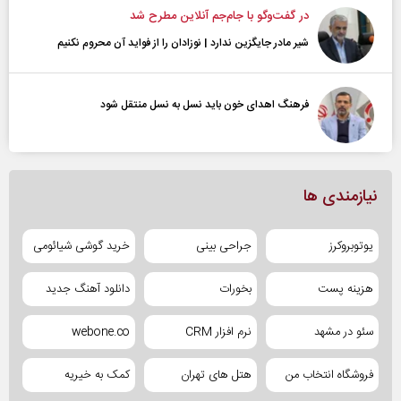
در گفت‌و‌گو با جام‌جم آنلاین مطرح شد
شیر مادر جایگزین ندارد | نوزادان را از فواید آن محروم نکنیم
فرهنگ اهدای خون باید نسل به نسل منتقل شود
نیازمندی ها
یوتوبروکرز
جراحی بینی
خرید گوشی شیائومی
هزینه پست
بخورات
دانلود آهنگ جدید
سئو در مشهد
نرم افزار CRM
webone.co
فروشگاه انتخاب من
هتل های تهران
کمک به خیریه