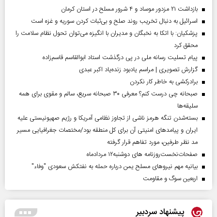
بازداشت ۲۱ مزدور موساد و ۴ شرور مسلح در استان کرمان
اسرائیل به دنبال تخریب روند صلح و بی‌ثبات کردن سوریه و غزه است
پزشکیان: با اتکا به نخبگان و مدیران با انگیزه می‌توان تحول نظام سلامت را
محقق کرد
پیام تسلیت رسانه ملی در پی درگذشت استاد ابوالقاسم قاسم‌زاده
گزارش تصویری | مراسم یادبود زنده‌یاد اکبر عبدی
برادرکشی به خاطر کار نکردن
صبحانه چی درست کنم؟ معرفی ۳۰ صبحانه سریع، سالم و مقوی برای همه
سلیقه‌ها
بسته‌شدن تنگه هرمز ناشی از تجاوز نظامی آمریکا و رژیم صهیونیستی علیه
ایران و پیامد‌های امنیتی آن برای کل منطقه بود/مختصات جغرافیایی مسیر
مد نظر طرفین، مورد تفاهم قرار گرفته
صفحات‌نخست‌روزنامه ها‌ی دوشنبه‌۱۲ مردادماه
بیانیه مهم نیروهای مسلح یمن درباره حمله به نفتکش سعودی "وفاء"
اربعین سوگ و مقاومت
پیشنهاد سردبیر