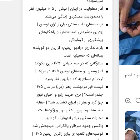
نمی‌شوند؟
آمار معلولیت در ایران | بیش از ۱۰.۵ میلیون نفر
با محدودیت عملکردی زندگی می‌کنند
توصیه‌های طب سنتی برای زائران اربعین |
بهترین نوشیدنی ضد عطش و راهکارهای
پیشگیری از گرمازدگی
راز ماندگاری «رادیو اربعین» از زبان دو گوینده؛
رسانه‌ای که حسینیه است
ستارگانی که در جام جهانی ۲۰۲۶ بازی نکردند
آغاز رسمی برنامه‌های اربعین ۱۴۰۵ در مرز‌ها |
اه ایلام
ثبت‌نام سماح به ۱.۷ میلیون نفر رسید
قیمت قبر در بهشت زهرا (س) در سال ۱۴۰۵
چقدر است؟ | نرخ خرید، رزرو و احیای قبور
چرا گرد و غبار در ایران تشدید شد؟ | حقابه
تالاب‌ها مهم‌ترین راهکار مهار ریزگردهاست
مجازات سنگین برای آدم‌ربایان گوش‌بر
واکسن جدید سرطان پانکراس امیدبخش شد
توصیه‌های تغذیه‌ای برای زائران اربعین ۱۴۰۵ |