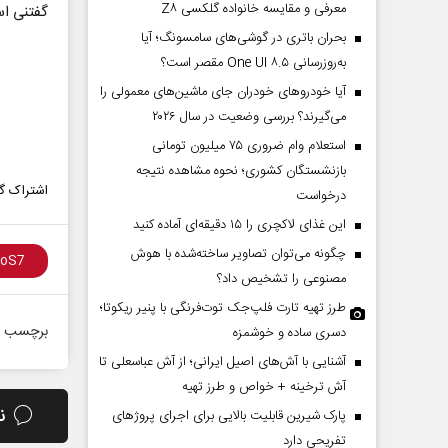
معرفی و مقایسه خانواده گلکسی Z۸
گفتنی است، در این را
بحران باتری در گوشی‌های سامسونگ؛ آیا
به‌روزرسانی One UI ۸.۵ مقصر است؟
آیا خودروهای خودران جای ماشین‌های معمولی را
می‌گیرند؟ بررسی وضعیت در سال ۲۰۲۶
استعلام وام ضروری ۷۵ میلیون تومانی
بازنشستگان کشوری؛ نحوه مشاهده نتیجه
اشتراک گذ
درخواست
این غذای لاکچری را ۱۵ دقیقه‌ای آماده کنید
چگونه می‌توان تصاویر ساخته‌شده با هوش
مصنوعی را تشخیص داد؟
طرز تهیه تارت فلپ‌جک توت‌فرنگی با پنیر ریکوتا؛
برچسب ه
دسری ساده و خوشمزه
آشنایی با آش‌های اصیل ایرانی؛ از آش عباسعلی تا
آش ترخینه + خواص و طرز تهیه
ن
پارک شیرین قابلیت‌ بالایی برای اجرای پروژهای
تفریحی دارد