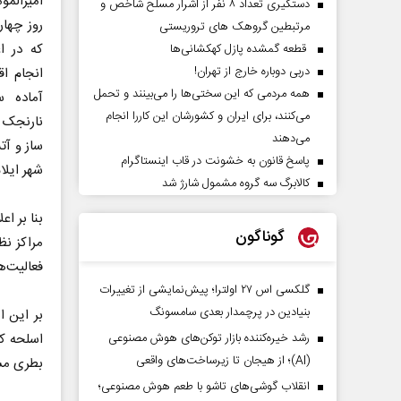
امیرالمو
دستگیری تعداد ۸ نفر از اشرار مسلح شاخص و
مرتبطین گروهک های تروریستی
که در ا
قطعه گمشده پازل کهکشانی‌ها
دربی دوباره خارج از تهران!
انجام اق
همه مردمی که این سختی‌ها را می‌بینند و تحمل
آماده س
می‌کنند، برای ایران و کشورشان این کاررا انجام
نارنجک
می‌دهند
ساز و آت
پاسخ قانون به خشونت در قاب اینستاگرام
شهر ایلا
کالابرگ سه گروه مشمول شارژ شد
بنا بر ا
گوناگون
مراکز نظ
فعالیت‌ه
گلکسی اس ۲۷ اولترا؛ پیش‌نمایشی از تغییرات
بنیادین در پرچمدار بعدی سامسونگ
رشد خیره‌کننده بازار توکن‌های هوش مصنوعی
(AI)؛ از هیجان تا زیرساخت‌های واقعی
بطری مش
انقلاب گوشی‌های تاشو‌ با طعم هوش مصنوعی؛