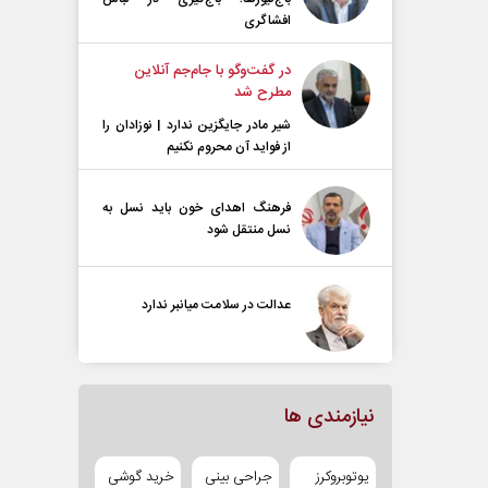
افشاگری
در گفت‌و‌گو با جام‌جم آنلاین
مطرح شد
شیر مادر جایگزین ندارد | نوزادان را
از فواید آن محروم نکنیم
فرهنگ اهدای خون باید نسل به
نسل منتقل شود
عدالت در سلامت میانبر ندارد
نیازمندی ها
یوتوبروکرز
جراحی بینی
خرید گوشی