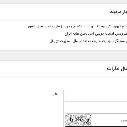
ار مرتبط
 تیم تروریستی توسط مرزبانان انتظامی در مرز‌های جنوب شرق کشور
سرویس امنیت دولتی آذربایجان علیه ایران
سخنگوی وزارت خارجه به ادعای وال استریت ژورنال
بر
از باتلاق انرژی تا بن‌بست ترامپ
حکایت 
نرگس خا
ال نظرات
عی
رضا سپهوند - سخنگوی کمیسیون انرژی مجلس