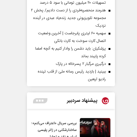
تسهیلات ۲۰ میلیون تومانی با سود ۵ درصد
هنرمند منحصر‌به‌فردی را از دست دادیم/ پخش ۲
مجموعه تلویزیونی جدید زنده‌یاد عبدی در آینده
نزدیک
سهمیه ۶۰ لیتری پابرجاست | آخرین وضعیت
اتصال کارت سوخت به کارت بانکی
پزشکیان: باید دشمن را وادار کنیم به آنچه امضا
کرده پایبند بماند
درگیری مرگبار ۲ پسرخاله در پارک
ببینید | بازدید رئیس رسانه ملی از قلب تپنده
رادیو اربعین
پیشنهاد سردبیر
بررسی سریال «اعتراف می‌کنم»؛
ساختارشکنی در ژانر پلیسی
ایران + نقد و تحلیل