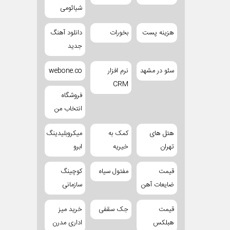
شیائومی
هزینه پست
بخورات
دانلود آهنگ
جدید
سئو در مشهد
نرم افزار
webone.co
CRM
فروشگاه
انتخاب من
هتل های
کمک به
میکروبلیدینگ
تهران
خیریه
ابرو
قیمت
مفتول سیاه
کوچینگ
ضایعات آهن
سازمانی
قیمت
جک سقفی
خرید میز
هبلکس
اداری مدرن