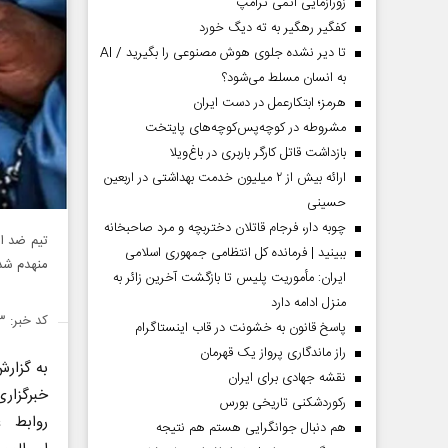
زورآزمایی اتمی ترامپ
کفگیر رهگیر به ته دیگ خورد
تا دیر نشده جلوی هوش مصنوعی را بگیرید / AI
به انسان مسلط می‌شود؟
هرمز؛ ابتکارعمل در دست ایران
مشروطه در کوچه‌پس‌کوچه‌های پایتخت
بازداشت قاتل کارگر باربری در باغ‌ویلا
ارائه بیش از ۲ میلیون خدمت بهداشتی در اربعین
حسینی
چوبه دار، فرجام قاتلان دختربچه و مرد صاحبخانه
تیم ضد ام
ببینید | فرمانده کل انتظامی جمهوری اسلامی
منهدم شد
ایران­: مأموریت پلیس تا بازگشت آخرین زائر به
منزل ادامه دارد
کد خبر: ۱۳۸۵۵۸۳
پاسخ قانون به خشونت در قاب اینستاگرام
راز ماندگاری پرواز یک قهرمان
به گزار
نقشه جهادی برای ایران
خبرگزاری
رکوردشکنی تاریخی بورس
روابط ع
هم دنبال جوانگرایی هستم هم نتیجه