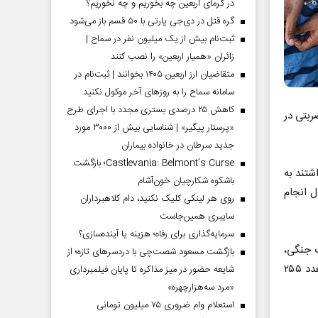
در گرمای اربعین چه بخوریم و چه نخوریم؟
گره قتل در دی‌جی پارتی با ۵۰ قسم باز می‌شود
ثبت‌نام بیش از یک میلیون نفر در سماح |
زائران «همیار اربعین» را نصب کنند
متقاضیان ارز اربعین ۱۴۰۵ بخوانند | ثبت‌نام در
سامانه سماح را به روز‌های آخر موکول نکنید
کاهش ۲۵ درصدی بستری مجدد با اجرای طرح
ربتی در
«پرستار پیگیر» | شناسایی بیش از ۳۰۰۰ مورد
جدید سرطان در خانواده بیماران
Castlevania: Belmont’s Curse؛ بازگشت
شتند به
باشکوه شکارچیان خون‌آشام
ل انجام
روی هر لینکی کلیک نکنید، دام کلاهبرداران
سایبری همین‌جاست
سرمایه‌گذاری برای رفاه؛ هزینه یا آینده‌سازی؟
نارنجک جنگی،
بازگشت مسعود شصت‌چی با دردسر‌های تازه؛ از
اسلحه کمری و شکاری، مقدار قابل توجهی از انواع گلوله‌های جنگی و ساچمه‌ای و تعدد ۲۵۵
شایعه حضور در میز مذاکره تا پایان فیلمبرداری
«مرد سه‌هزارچهره»
استعلام وام ضروری ۷۵ میلیون تومانی