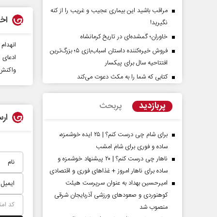
مراقب باشید این بیماری عجیب و غریب را از کنه
اخب
نگیرید!
خاوران؛ گمشده‌ای در تاریخ کرمانشاه
انهدام
فروش خیره‌کننده داستان اسباب‌بازی ۵؛ بزرگ‌ترین
ادعای 
افتتاحیه سال برای پیکسار
واکنش 
کتابی که شما را به مکث دعوت می‌کند
شت‌پرده تهدیدات کوتاه‏‌مدت و
اربعین نماد مقاومت در برا
دعا‌های خلاف واقع آمریکا
استکبار‌
پربازدید
پربحث
ارس
ین - تحلیلگر مسائل سیاسی
رحمت‌الله نوروزی - عضو کمیسیون اجتما
مجلس
برای شام چی درست کنم؟ | ۲۵ ایده خوشمزه،
ساده و فوری برای شام امشب
ناهار چی درست کنم؟ | ۲۰ پیشنهاد خوشمزه و
ساده برای ناهار امروز + غذاهای فوری و اقتصادی
امیرحسین بهداد به عنوان سرپرست هیئت
کوهنوردی و صعودهای ورزشی آذربایجان شرقی
منصوب شد