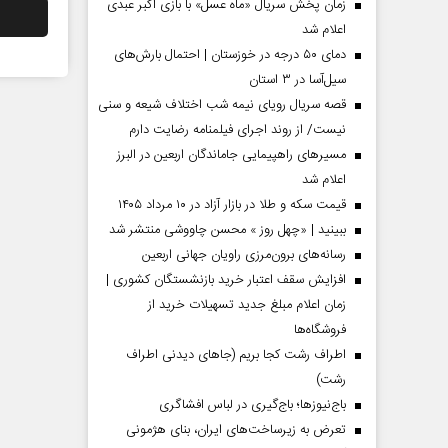
زمان پخش سریال «ماه عسل» با بازی اکبر عبدی
اعلام شد
دمای ۵۰ درجه در خوزستان | احتمال بارش‌های
سیل‌آسا در ۳ استان
قصه سریال رویای نیمه شب اختلاف شیعه و سنی
نیست/ از روند اجرای فیلمنامه رضایت دارم
مسیر‌های راهپیمایی جاماندگان اربعین در البرز
اعلام شد
قیمت سکه و طلا در بازار آزاد در ۱۰ مرداد ۱۴۰۵
ببینید | «چهل روز » محسن چاووشی منتشر شد
مردادماه
صفحات نخست روزنامه ها‌ی‌سه‌شنبه ۶ مردادماه
صفحات
رسانه‌های برون‌مرزی راویان جهانی اربعین
افزایش سقف اعتبار خرید بازنشستگان کشوری |
زمان اعلام مبلغ جدید تسهیلات خرید از
فروشگاه‌ها
اطراف رشت کجا بریم (جاهای دیدنی اطراف
رشت)
باج‌نیوزها؛ باج‌گیری در لباس افشاگری
تعرض به زیرساخت‌های ایران، بنای هژمونی