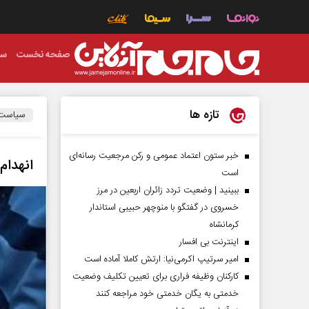
صفحه نخست
سی
تازه ها
سیاست
خبر ستون اعتماد عمومی و رکن مرجعیت رسانه‌ای
انهدام
است
ببینید | وضعیت تردد زائران اربعین در مرز
خسروی در گفتگو با منوچهر حبیبی استاندار
کرمانشاه
اینترنت بی افسار
امیر سرتیپ اکرمی‌نیا: ارتش کاملا آماده است
کارکنان وظیفه فراری برای تعیین تکلیف وضعیت
خدمتی به یگان خدمتی خود مراجعه کنند