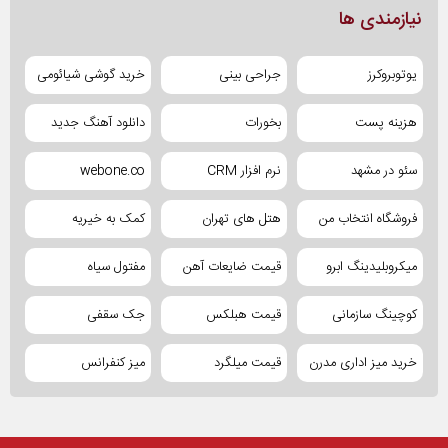
نیازمندی ها
یوتوبروکرز
جراحی بینی
خرید گوشی شیائومی
هزینه پست
بخورات
دانلود آهنگ جدید
سئو در مشهد
نرم افزار CRM
webone.co
فروشگاه انتخاب من
هتل های تهران
کمک به خیریه
میکروبلیدینگ ابرو
قیمت ضایعات آهن
مفتول سیاه
کوچینگ سازمانی
قیمت هبلکس
جک سقفی
خرید میز اداری مدرن
قیمت میلگرد
میز کنفرانس