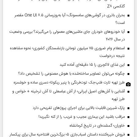
گلکسی Z۸
بحران باتری در گوشی‌های سامسونگ؛ آیا به‌روزرسانی One UI ۸.۵ مقصر
است؟
آیا خودروهای خودران جای ماشین‌های معمولی را می‌گیرند؟ بررسی وضعیت
در سال ۲۰۲۶
استعلام وام ضروری ۷۵ میلیون تومانی بازنشستگان کشوری؛ نحوه مشاهده
نتیجه درخواست
این غذای لاکچری را ۱۵ دقیقه‌ای آماده کنید
چگونه می‌توان تصاویر ساخته‌شده با هوش مصنوعی را تشخیص داد؟
طرز تهیه تارت فلپ‌جک توت‌فرنگی با پنیر ریکوتا؛ دسری ساده و خوشمزه
آشنایی با آش‌های اصیل ایرانی؛ از آش عباسعلی تا آش ترخینه + خواص و
طرز تهیه
پارک شیرین قابلیت‌ بالایی برای اجرای پروژهای تفریحی دارد
مراقب باشید این بیماری عجیب و غریب را از کنه نگیرید!
خاوران؛ گمشده‌ای در تاریخ کرمانشاه
فروش خیره‌کننده داستان اسباب‌بازی ۵؛ بزرگ‌ترین افتتاحیه سال برای پیکسار