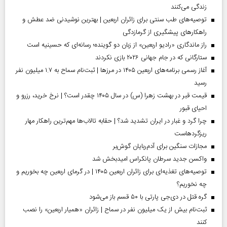
زندگی می‌کنند
توصیه‌های طب سنتی برای زائران اربعین | بهترین نوشیدنی ضد عطش و
راهکارهای پیشگیری از گرمازدگی
راز ماندگاری «رادیو اربعین» از زبان دو گوینده؛ رسانه‌ای که حسینیه است
ستارگانی که در جام جهانی ۲۰۲۶ بازی نکردند
آغاز رسمی برنامه‌های اربعین ۱۴۰۵ در مرز‌ها | ثبت‌نام سماح به ۱.۷ میلیون نفر
رسید
قیمت قبر در بهشت زهرا (س) در سال ۱۴۰۵ چقدر است؟ | نرخ خرید، رزرو و
احیای قبور
چرا گرد و غبار در ایران تشدید شد؟ | حقابه تالاب‌ها مهم‌ترین راهکار مهار
ریزگردهاست
مجازات سنگین برای آدم‌ربایان گوش‌بر
واکسن جدید سرطان پانکراس امیدبخش شد
توصیه‌های تغذیه‌ای برای زائران اربعین ۱۴۰۵ | در گرمای اربعین چه بخوریم و
چه نخوریم؟
گره قتل در دی‌جی پارتی با ۵۰ قسم باز می‌شود
ثبت‌نام بیش از یک میلیون نفر در سماح | زائران «همیار اربعین» را نصب
کنند