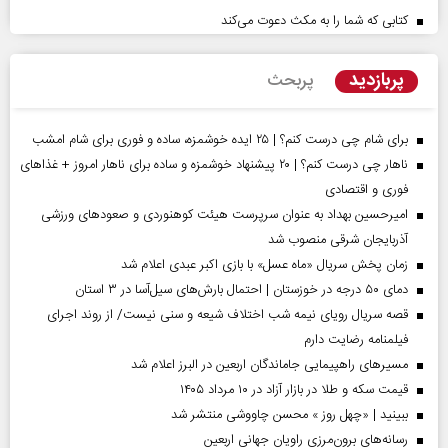
کتابی که شما را به مکث دعوت می‌کند
پربازدید
پربحث
برای شام چی درست کنم؟ | ۲۵ ایده خوشمزه، ساده و فوری برای شام امشب
ناهار چی درست کنم؟ | ۲۰ پیشنهاد خوشمزه و ساده برای ناهار امروز + غذاهای
فوری و اقتصادی
امیرحسین بهداد به عنوان سرپرست هیئت کوهنوردی و صعودهای ورزشی
آذربایجان شرقی منصوب شد
زمان پخش سریال «ماه عسل» با بازی اکبر عبدی اعلام شد
دمای ۵۰ درجه در خوزستان | احتمال بارش‌های سیل‌آسا در ۳ استان
قصه سریال رویای نیمه شب اختلاف شیعه و سنی نیست/ از روند اجرای
فیلمنامه رضایت دارم
مسیر‌های راهپیمایی جاماندگان اربعین در البرز اعلام شد
قیمت سکه و طلا در بازار آزاد در ۱۰ مرداد ۱۴۰۵
ببینید | «چهل روز » محسن چاووشی منتشر شد
رسانه‌های برون‌مرزی راویان جهانی اربعین