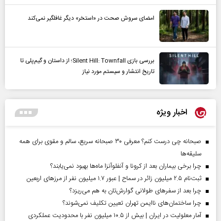
امضای سروش صحت در «استخر» دیگر غافلگیر نمی‌کند
بررسی بازی Silent Hill: Townfall؛ از داستان و گیم‌پلی تا
تاریخ انتشار و سیستم مورد نیاز
اخبار ویژه
صبحانه چی درست کنم؟ معرفی ۳۰ صبحانه سریع، سالم و مقوی برای همه
سلیقه‌ها
چرا برخی بیماران بعد از کرونا و آنفلوآنزا ماه‌ها بهبود نمی‌یابند؟
ثبت‌نام ۲.۵ میلیون زائر در سماح | عبور ۱.۷ میلیون نفر از مرز‌های اربعین
چرا بعد از سفرهای طولانی گوارش‌تان به هم می‌ریزد؟
چرا ساختمان‌های ناایمن تهران تعیین تکلیف نمی‌شوند؟
آمار معلولیت در ایران | بیش از ۱۰.۵ میلیون نفر با محدودیت عملکردی