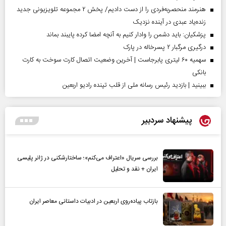
هنرمند منحصر‌به‌فردی را از دست دادیم/ پخش ۲ مجموعه تلویزیونی جدید
زنده‌یاد عبدی در آینده نزدیک
پزشکیان: باید دشمن را وادار کنیم به آنچه امضا کرده پایبند بماند
درگیری مرگبار ۲ پسرخاله در پارک
سهمیه ۶۰ لیتری پابرجاست | آخرین وضعیت اتصال کارت سوخت به کارت
بانکی
ببینید | بازدید رئیس رسانه ملی از قلب تپنده رادیو اربعین
پیشنهاد سردبیر
بررسی سریال «اعتراف می‌کنم»؛ ساختارشکنی در ژانر پلیسی
ایران + نقد و تحلیل
بازتاب پیاده‌روی اربعین در ادبیات داستانی معاصر ایران