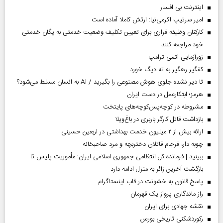
اینترنت بی افسار
امیر سرتیپ اکرمی‌نیا: ارتش کاملا آماده است
کارکنان وظیفه فراری برای تعیین تکلیف وضعیت خدمتی به یگان خدمتی
خود مراجعه کنند
زورآزمایی اتمی ترامپ
کفگیر رهگیر به ته دیگ خورد
تا دیر نشده جلوی هوش مصنوعی را بگیرید / AI به انسان مسلط می‌شود؟
هرمز؛ ابتکارعمل در دست ایران
مشروطه در کوچه‌پس‌کوچه‌های پایتخت
بازداشت قاتل کارگر باربری در باغ‌ویلا
ارائه بیش از ۲ میلیون خدمت بهداشتی در اربعین حسینی
چوبه دار، فرجام قاتلان دختربچه و مرد صاحبخانه
ببینید | فرمانده کل انتظامی جمهوری اسلامی ایران­: مأموریت پلیس تا
بازگشت آخرین زائر به منزل ادامه دارد
پاسخ قانون به خشونت در قاب اینستاگرام
راز ماندگاری پرواز یک قهرمان
نقشه جهادی برای ایران
رکوردشکنی تاریخی بورس