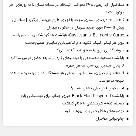
متقاضیان ارز اربعین ۱۴۰۵ بخوانند | ثبت‌نام در سامانه سماح را به روز‌های آخر
موکول نکنید
کاهش ۲۵ درصدی بستری مجدد با اجرای طرح «پرستار پیگیر» | شناسایی
بیش از ۳۰۰۰ مورد جدید سرطان در خانواده بیماران
Castlevania: Belmont’s Curse؛ بازگشت باشکوه شکارچیان خون‌آشام
روی هر لینکی کلیک نکنید، دام کلاهبرداران سایبری همین‌جاست
سرمایه‌گذاری برای رفاه؛ هزینه یا آینده‌سازی؟
بازگشت مسعود شصت‌چی با دردسر‌های تازه؛ از شایعه حضور در میز مذاکره
تا پایان فیلمبرداری «مرد سه‌هزارچهره»
استعلام وام ضروری ۷۵ میلیون تومانی بازنشستگان کشوری؛ نحوه مشاهده
نتیجه درخواست
اجیر کردن قاتل برای کشتن همسر!
بازگشت Black Flag Resynced خبری جذاب برای دوستداران بازی
معجزه، نقشه شوهرکشی را ناکام گذاشت
توصیه‌های هلال‌احمر برای روز‌های گرم
جام‌جهانی مهاجران