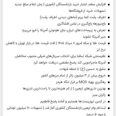
افزایش سقف اعتبار خرید بازنشستگان کشوری | زمان اعلام مبلغ جدید
تسهیلات خرید از فروشگاه‌ها
اطراف رشت کجا بریم (جاهای دیدنی اطراف رشت)
باج‌نیوزها؛ باج‌گیری در لباس افشاگری
تعرض به زیرساخت‌های ایران، بنای هژمونی آمریکا را فرو می‌ریزد
سپر آمریکا نشوید
قیمت طلا و سکه امروز ۱۱ مرداد ۱۴۰۵ | افت قیمت طلا در بازار تهران با کاهش
نرخ ارز
نظرسنجی شبکه تماشا برای انتخاب سریال‌های شرقی محبوب مخاطبان
آمریکا ماجراجویی کند پاسخ مقتضی دریافت خواهد کرد
عشق به حسین (ع) تا لحظه شهادت
خروج بیش از ۳ میلیون زائر از تمام مرز‌های کشور
رهگیری پهپاد MQ9 بر فراز تنگه هرمز
بهترین نذری‌های اربعین | از کم هزینه‌ترین تا راحت‌ترین نذری‌ها
‌زائران سبز
در کمین تروریست‌ها هستیم و آماده پاسخ قاطعیم
ثبت‌نام وام اربعین بازنشستگان کشوری آغاز شد | تسهیلات ۲۰ میلیون تومانی
با سود ۵ درصد