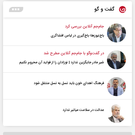
گفت و گو
جام‌جم آنلاین بررسی کرد
باج‌نیوزها؛ باج‌گیری در لباس افشاگری
در گفت‌و‌گو با جام‌جم آنلاین مطرح شد
شیر مادر جایگزین ندارد | نوزادان را از فواید آن محروم نکنیم
فرهنگ اهدای خون باید نسل به نسل منتقل شود
عدالت در سلامت میانبر ندارد