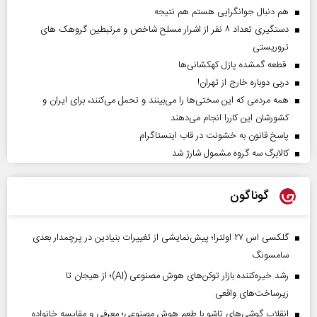
هم دنبال جوانگرایی هستم هم نتیجه
دستگیری تعداد ۸ نفر از اشرار مسلح شاخص و مرتبطین گروهک های
تروریستی
قطعه گمشده پازل کهکشانی‌ها
دربی دوباره خارج از تهران!
همه مردمی که این سختی‌ها را می‌بینند و تحمل می‌کنند، برای ایران و
کشورشان این کاررا انجام می‌دهند
پاسخ قانون به خشونت در قاب اینستاگرام
کالابرگ سه گروه مشمول شارژ شد
گوناگون
گلکسی اس ۲۷ اولترا؛ پیش‌نمایشی از تغییرات بنیادین در پرچمدار بعدی
سامسونگ
رشد خیره‌کننده بازار توکن‌های هوش مصنوعی (AI)؛ از هیجان تا
زیرساخت‌های واقعی
انقلاب گوشی‌های تاشو‌ با طعم هوش مصنوعی؛ معرفی و مقایسه خانواده