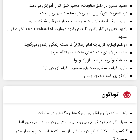
سعید اسدی در «افق مقاومت» مسیر خلق اثر را آموزش می‌دهد
درخشش دانش‌آموزان ایرانی در مسابقات جهانی رباتیک
ببینید | یک قصه تازه با هومن و جناب‌ خان؛ در قاب شبکه نسیم
رادیو اربعین در کنار زائران تا حرم رضوی؛ روایت لحظه‌به‌لحظه دهه آخر صفر از
مشهد
«وطنم ایران» از زیارت امام رضا(ع) تا سبک زندگی رضوی می‌گوید
هدف قرارگرفتن یک کشتی متخلف در تنگه هرمز
«حافظ‌خوانی» هر شب از رادیو آوا
«آوای فیلم»؛ سفری به دنیای موسیقی فیلم از رادیو آوا
آرامکو زیر ضرب خنجر یمنی
گوناگون
راهی ساده برای جلوگیری از چک‌های برگشتی در معاملات
معرفی گونه جدید گیاهی چهارمحال و بختیاری در مجله علمی بین المللی
گلکسی اس ۲۷ اولترا؛ پیش‌نمایشی از تغییرات بنیادین در پرچمدار بعدی
سامسونگ