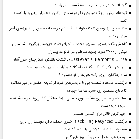
گره قتل در دی‌جی پارتی با ۵۰ قسم باز می‌شود
ثبت‌نام بیش از یک میلیون نفر در سماح | زائران «همیار اربعین» را نصب
کنند
متقاضیان ارز اربعین ۱۴۰۵ بخوانند | ثبت‌نام در سامانه سماح را به روز‌های آخر
موکول نکنید
کاهش ۲۵ درصدی بستری مجدد با اجرای طرح «پرستار پیگیر» | شناسایی
بیش از ۳۰۰۰ مورد جدید سرطان در خانواده بیماران
Castlevania: Belmont’s Curse؛ بازگشت باشکوه شکارچیان خون‌آشام
روی هر لینکی کلیک نکنید، دام کلاهبرداران سایبری همین‌جاست
سرمایه‌گذاری برای رفاه؛ هزینه یا آینده‌سازی؟
بازگشت مسعود شصت‌چی با دردسر‌های تازه؛ از شایعه حضور در میز مذاکره
تا پایان فیلمبرداری «مرد سه‌هزارچهره»
استعلام وام ضروری ۷۵ میلیون تومانی بازنشستگان کشوری؛ نحوه مشاهده
نتیجه درخواست
اجیر کردن قاتل برای کشتن همسر!
بازگشت Black Flag Resynced خبری جذاب برای دوستداران بازی
معجزه، نقشه شوهرکشی را ناکام گذاشت
توصیه‌های هلال‌احمر برای روز‌های گرم