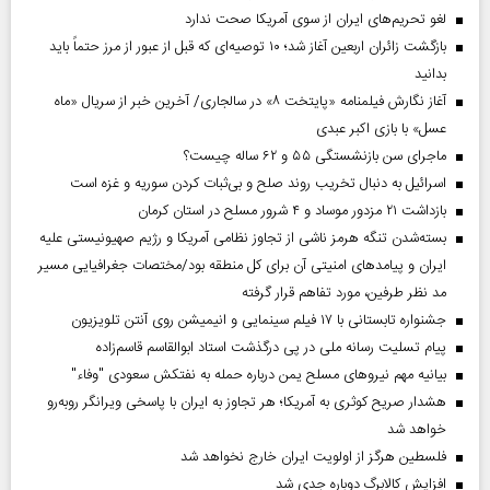
لغو تحریم‌های ایران از سوی آمریکا صحت ندارد
بازگشت زائران اربعین آغاز شد؛ ۱۰ توصیه‌ای که قبل از عبور از مرز حتماً باید
بدانید
آغاز نگارش فیلمنامه «پایتخت ۸» در سالجاری/ آخرین خبر از سریال «ماه
عسل» با بازی اکبر عبدی
ماجرای سن بازنشستگی ۵۵ و ۶۲ ساله چیست؟
اسرائیل به دنبال تخریب روند صلح و بی‌ثبات کردن سوریه و غزه است
بازداشت ۲۱ مزدور موساد و ۴ شرور مسلح در استان کرمان
بسته‌شدن تنگه هرمز ناشی از تجاوز نظامی آمریکا و رژیم صهیونیستی علیه
ایران و پیامد‌های امنیتی آن برای کل منطقه بود/مختصات جغرافیایی مسیر
مد نظر طرفین، مورد تفاهم قرار گرفته
جشنواره تابستانی با ۱۷ فیلم سینمایی و انیمیشن روی آنتن تلویزیون
پیام تسلیت رسانه ملی در پی درگذشت استاد ابوالقاسم قاسم‌زاده
بیانیه مهم نیروهای مسلح یمن درباره حمله به نفتکش سعودی "وفاء"
هشدار صریح کوثری به آمریکا؛ هر تجاوز به ایران با پاسخی ویرانگر روبه‌رو
خواهد شد
فلسطین هرگز از اولویت ایران خارج نخواهد شد
افزایش کالابرگ دوباره جدی شد