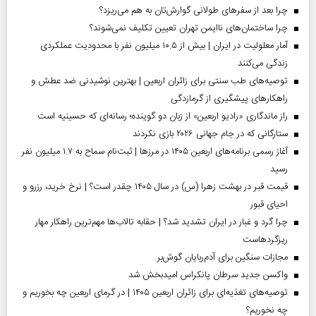
چرا بعد از سفرهای طولانی گوارش‌تان به هم می‌ریزد؟
چرا ساختمان‌های ناایمن تهران تعیین تکلیف نمی‌شوند؟
آمار معلولیت در ایران | بیش از ۱۰.۵ میلیون نفر با محدودیت عملکردی
زندگی می‌کنند
توصیه‌های طب سنتی برای زائران اربعین | بهترین نوشیدنی ضد عطش و
راهکارهای پیشگیری از گرمازدگی
راز ماندگاری «رادیو اربعین» از زبان دو گوینده؛ رسانه‌ای که حسینیه است
ستارگانی که در جام جهانی ۲۰۲۶ بازی نکردند
آغاز رسمی برنامه‌های اربعین ۱۴۰۵ در مرز‌ها | ثبت‌نام سماح به ۱.۷ میلیون نفر
رسید
قیمت قبر در بهشت زهرا (س) در سال ۱۴۰۵ چقدر است؟ | نرخ خرید، رزرو و
احیای قبور
چرا گرد و غبار در ایران تشدید شد؟ | حقابه تالاب‌ها مهم‌ترین راهکار مهار
ریزگردهاست
مجازات سنگین برای آدم‌ربایان گوش‌بر
واکسن جدید سرطان پانکراس امیدبخش شد
توصیه‌های تغذیه‌ای برای زائران اربعین ۱۴۰۵ | در گرمای اربعین چه بخوریم و
چه نخوریم؟