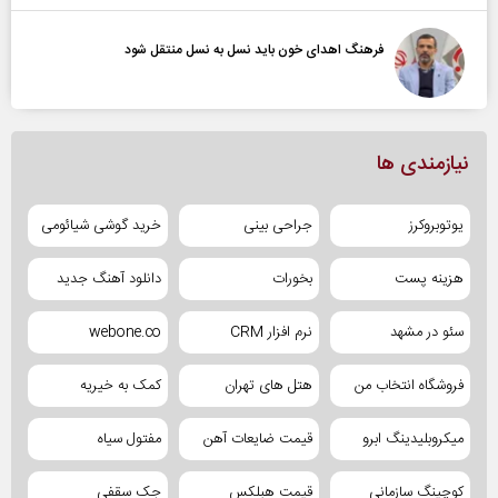
فرهنگ اهدای خون باید نسل به نسل منتقل شود
نیازمندی ها
یوتوبروکرز
جراحی بینی
خرید گوشی شیائومی
هزینه پست
بخورات
دانلود آهنگ جدید
سئو در مشهد
نرم افزار CRM
webone.co
فروشگاه انتخاب من
هتل های تهران
کمک به خیریه
میکروبلیدینگ ابرو
قیمت ضایعات آهن
مفتول سیاه
کوچینگ سازمانی
قیمت هبلکس
جک سقفی