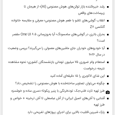
رشد خیره‌کننده بازار توکن‌های هوش مصنوعی (AI)؛ از هیجان تا
زیرساخت‌های واقعی
انقلاب گوشی‌های تاشو‌ با طعم هوش مصنوعی؛ معرفی و مقایسه خانواده
گلکسی Z۸
بحران باتری در گوشی‌های سامسونگ؛ آیا به‌روزرسانی One UI ۸.۵ مقصر
است؟
آیا خودروهای خودران جای ماشین‌های معمولی را می‌گیرند؟ بررسی وضعیت
در سال ۲۰۲۶
استعلام وام ضروری ۷۵ میلیون تومانی بازنشستگان کشوری؛ نحوه مشاهده
نتیجه درخواست
این غذای لاکچری را ۱۵ دقیقه‌ای آماده کنید
چگونه می‌توان تصاویر ساخته‌شده با هوش مصنوعی را تشخیص داد؟
طرز تهیه تارت فلپ‌جک توت‌فرنگی با پنیر ریکوتا؛ دسری ساده و خوشمزه
آشنایی با آش‌های اصیل ایرانی؛ از آش عباسعلی تا آش ترخینه + خواص و
طرز تهیه
پارک شیرین قابلیت‌ بالایی برای اجرای پروژهای تفریحی دارد