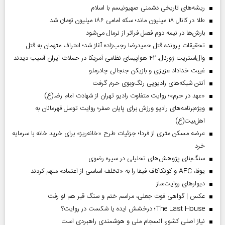
ریشه‌های تاریخی دشمنی صهیونیسم با اسلام
طلا در کانال ۱۸ میلیون ماند؛ سکه امامی ۱۸۶ میلیون تومان شد
بارش‌ها در نیمه دوم فصل فراتر از نرمال می‌شود
تحقیقات پرونده قتل حمیدرضا رجب‌زاده آغاز شد؛ اعتراف متهمان به قتل
وال‌استریت ژورنال: ۴۲ هواپیمای نظامی آمریکا در حملات ایران آسیب دیدند
غیبت خداداد عزیزی و بازیکن جنجالی چادرملو
آنتن شبکه‌های رادیویی رنگ‌وبوی حرم گرفت
«عهد در حرم»؛ روایت متفاوت رادیو تهران از شهادت امام رضا(ع)
ویژه‌برنامه‌های رادیو ورزش برای پایان صفر؛ روایت توسل قهرمانان به
اهل‌بیت(ع)
عرضه مسکن متری از فردا؛ جزئیات طرح «خانه‌ریز» برای خرید خانه با سرمایه
خرد
سنگ‌بنای پژوهش‌های تحلیلی در سیره رضوی
یوفا، AFC و کونکاکاف فیفا را به «تخلف اساسی از اعتماد» متهم کردند
دیوارهای روایت‌ساز
عکس | گواهی فوت جعلی، مراسم ختم و سنگ قبر هم لو رفت
The Last House؛ درخشش ایده یا شکست در روایت؟
نیاز اصلی کشور، انسجام ملی و هوشمندی راهبردی است