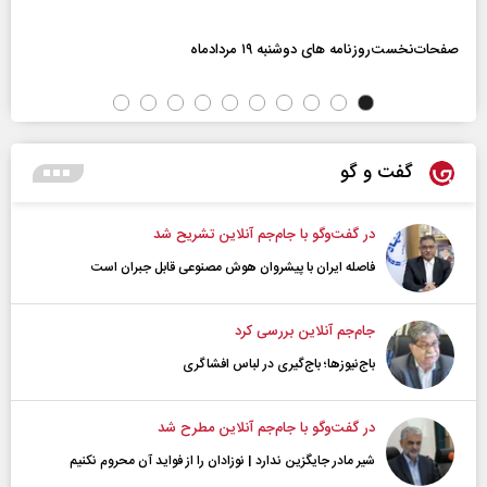
صفحات‌نخست‌روزنامه ها‌ی دوشنبه ۱۹ مردادماه
گفت و گو
در گفت‌و‌گو با جام‌جم آنلاین تشریح شد
فاصله ایران با پیشرو‌ان هوش مصنوعی قابل جبران است
جام‌جم آنلاین بررسی کرد
باج‌نیوزها؛ باج‌گیری در لباس افشاگری
در گفت‌و‌گو با جام‌جم آنلاین مطرح شد
شیر مادر جایگزین ندارد | نوزادان را از فواید آن محروم نکنیم