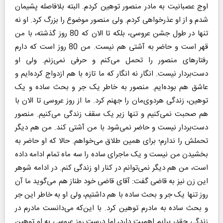
اوج عصبانیت به مادر منصور توهین کردم. البته بلافاصله پشیمان
شدم و از او عذرخواهی کردم. ولی منصور موضوع را بزرگ کرد. او نه
تنها در طول جشن عروسی، بلکه تا الان که 80 روز گذشته، با من
قهر است و حاضر به آشتی هم نیست. من 80 روز است که دارم
رفتارهای منصور را تحمل می‌کنم و حرفی نمی‌زنم. ولی او
دست‌بردار نیست. انگار نه انگار که ما تازه با هم ازدواج کرده‌ایم و
عاشق هم بوده‌ایم. منصور به خاطر یک جر و بحث ساده و یک
توهین، زندگی هردوی‌مان را جهنم کرد. ما از روز عروسی تا الان با
هم صحبت نمی‌کنیم و تنها زیر یک سقف زندگی می‌کنیم. منصور
دست‌بردار نیست و حاضر نمی‌شود با من آشتی کند. من هم دیگر
تحملش را ندارم؛ برای همین طلاق می‌خواهم. حالا که او حاضر به
بخشیدن من نیست و یک ماجرای ساده را سه ماه تمام ادامه داده
است، من هم دیگر نمی‌توانم در کنار او زندگی کنم. در ادامه شوهر
این زن نیز به قاضی گفت: آقای قاضی خود طناز هم می‌گوید ما آن
روز تنها یک جر و بحث ساده با هم داشتیم، ولی او به خاطر این جر
و بحث ساده به مادرم توهین کرد. با این‌که می‌دانست مادرم در
زندگی چقدر برایم اهمیت دارد، اما درست روز عروسی به او توهین