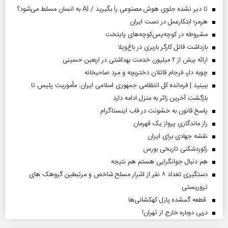
تا دیر نشده جلوی هوش مصنوعی را بگیرید / AI به انسان مسلط می‌شود؟
هرمز؛ ابتکارعمل در دست ایران
مشروطه در کوچه‌پس‌کوچه‌های پایتخت
بازداشت قاتل کارگر باربری در باغ‌ویلا
ارائه بیش از ۲ میلیون خدمت بهداشتی در اربعین حسینی
چوبه دار، فرجام قاتلان دختربچه و مرد صاحبخانه
ببینید | فرمانده کل انتظامی جمهوری اسلامی ایران­: مأموریت پلیس تا
بازگشت آخرین زائر به منزل ادامه دارد
پاسخ قانون به خشونت در قاب اینستاگرام
راز ماندگاری پرواز یک قهرمان
نقشه جهادی برای ایران
رکوردشکنی تاریخی بورس
هم دنبال جوانگرایی هستم هم نتیجه
دستگیری تعداد ۸ نفر از اشرار مسلح شاخص و مرتبطین گروهک های
تروریستی
قطعه گمشده پازل کهکشانی‌ها
دربی دوباره خارج از تهران!