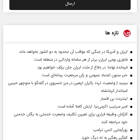
تازه ها
ایران و آمریکا در جنگی که عواقب آن محدود به دو کشور نخواهد ماند
فناوری بومی ایران، برتر از هر سامانه وارداتی در منطقه است
فرمانده نهاجا: در دفاع از ملت ایران جان برکف خواهیم بود
خبر ستون اعتماد عمومی و رکن مرجعیت رسانه‌ای است
ببینید | وضعیت تردد زائران اربعین در مرز خسروی در گفتگو با منوچهر حبیبی
استاندار کرمانشاه
اینترنت بی افسار
امیر سرتیپ اکرمی‌نیا: ارتش کاملا آماده است
کارکنان وظیفه فراری برای تعیین تکلیف وضعیت خدمتی به یگان خدمتی
خود مراجعه کنند
زورآزمایی اتمی ترامپ
کفگیر رهگیر به ته دیگ خورد