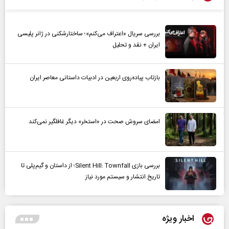
بررسی سریال «اعتراف می‌کنم»؛ ساختارشکنی در ژانر پلیسی
ایران + نقد و تحلیل
بازتاب پیاده‌روی اربعین در ادبیات داستانی معاصر ایران
امضای سروش صحت در «استخر» دیگر غافلگیر نمی‌کند
بررسی بازی Silent Hill: Townfall؛ از داستان و گیم‌پلی تا
تاریخ انتشار و سیستم مورد نیاز
اخبار ویژه