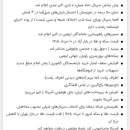
زمان پخش سریال «ماه عسل» با بازی اکبر عبدی اعلام شد
دمای ۵۰ درجه در خوزستان | احتمال بارش‌های سیل‌آسا در ۳ استان
قصه سریال رویای نیمه شب اختلاف شیعه و سنی نیست/ از روند اجرای
فیلمنامه رضایت دارم
مسیر‌های راهپیمایی جاماندگان اربعین در البرز اعلام شد
قیمت سکه و طلا در بازار آزاد در ۱۰ مرداد ۱۴۰۵
ببینید | «چهل روز » محسن چاووشی منتشر شد
رسانه‌های برون‌مرزی راویان جهانی اربعین
افزایش سقف اعتبار خرید بازنشستگان کشوری | زمان اعلام مبلغ جدید
تسهیلات خرید از فروشگاه‌ها
اطراف رشت کجا بریم (جاهای دیدنی اطراف رشت)
باج‌نیوزها؛ باج‌گیری در لباس افشاگری
تعرض به زیرساخت‌های ایران، بنای هژمونی آمریکا را فرو می‌ریزد
سپر آمریکا نشوید
نظرسنجی شبکه تماشا برای انتخاب سریال‌های شرقی محبوب مخاطبان
قیمت طلا و سکه امروز ۱۱ مرداد ۱۴۰۵ | افت قیمت طلا در بازار تهران با کاهش
نرخ ارز
آمریکا ماجراجویی کند پاسخ مقتضی دریافت خواهد کرد