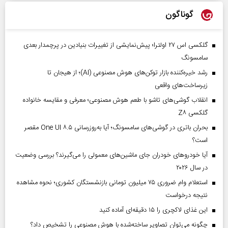
گوناگون
گلکسی اس ۲۷ اولترا؛ پیش‌نمایشی از تغییرات بنیادین در پرچمدار بعدی
سامسونگ
رشد خیره‌کننده بازار توکن‌های هوش مصنوعی (AI)؛ از هیجان تا
زیرساخت‌های واقعی
انقلاب گوشی‌های تاشو‌ با طعم هوش مصنوعی؛ معرفی و مقایسه خانواده
گلکسی Z۸
بحران باتری در گوشی‌های سامسونگ؛ آیا به‌روزرسانی One UI ۸.۵ مقصر
است؟
آیا خودروهای خودران جای ماشین‌های معمولی را می‌گیرند؟ بررسی وضعیت
در سال ۲۰۲۶
استعلام وام ضروری ۷۵ میلیون تومانی بازنشستگان کشوری؛ نحوه مشاهده
نتیجه درخواست
این غذای لاکچری را ۱۵ دقیقه‌ای آماده کنید
چگونه می‌توان تصاویر ساخته‌شده با هوش مصنوعی را تشخیص داد؟