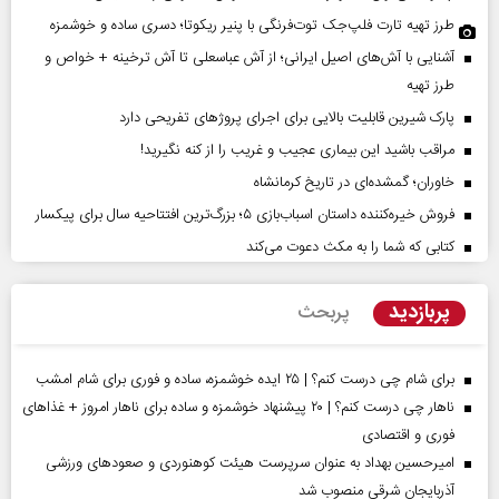
طرز تهیه تارت فلپ‌جک توت‌فرنگی با پنیر ریکوتا؛ دسری ساده و خوشمزه
آشنایی با آش‌های اصیل ایرانی؛ از آش عباسعلی تا آش ترخینه + خواص و
طرز تهیه
پارک شیرین قابلیت‌ بالایی برای اجرای پروژهای تفریحی دارد
مراقب باشید این بیماری عجیب و غریب را از کنه نگیرید!
خاوران؛ گمشده‌ای در تاریخ کرمانشاه
فروش خیره‌کننده داستان اسباب‌بازی ۵؛ بزرگ‌ترین افتتاحیه سال برای پیکسار
کتابی که شما را به مکث دعوت می‌کند
پربازدید
پربحث
برای شام چی درست کنم؟ | ۲۵ ایده خوشمزه، ساده و فوری برای شام امشب
ناهار چی درست کنم؟ | ۲۰ پیشنهاد خوشمزه و ساده برای ناهار امروز + غذاهای
فوری و اقتصادی
امیرحسین بهداد به عنوان سرپرست هیئت کوهنوردی و صعودهای ورزشی
آذربایجان شرقی منصوب شد