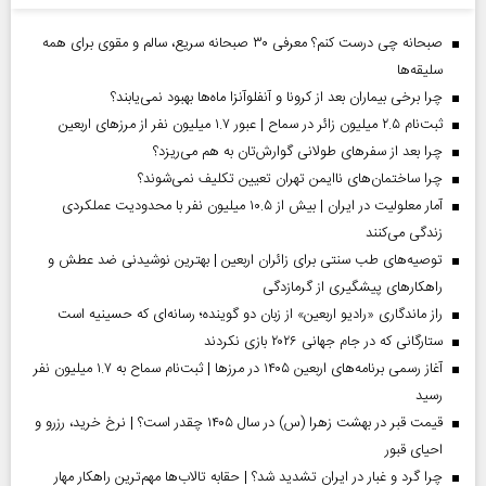
صبحانه چی درست کنم؟ معرفی ۳۰ صبحانه سریع، سالم و مقوی برای همه
سلیقه‌ها
چرا برخی بیماران بعد از کرونا و آنفلوآنزا ماه‌ها بهبود نمی‌یابند؟
ثبت‌نام ۲.۵ میلیون زائر در سماح | عبور ۱.۷ میلیون نفر از مرز‌های اربعین
چرا بعد از سفرهای طولانی گوارش‌تان به هم می‌ریزد؟
چرا ساختمان‌های ناایمن تهران تعیین تکلیف نمی‌شوند؟
آمار معلولیت در ایران | بیش از ۱۰.۵ میلیون نفر با محدودیت عملکردی
زندگی می‌کنند
توصیه‌های طب سنتی برای زائران اربعین | بهترین نوشیدنی ضد عطش و
راهکارهای پیشگیری از گرمازدگی
راز ماندگاری «رادیو اربعین» از زبان دو گوینده؛ رسانه‌ای که حسینیه است
ستارگانی که در جام جهانی ۲۰۲۶ بازی نکردند
آغاز رسمی برنامه‌های اربعین ۱۴۰۵ در مرز‌ها | ثبت‌نام سماح به ۱.۷ میلیون نفر
رسید
قیمت قبر در بهشت زهرا (س) در سال ۱۴۰۵ چقدر است؟ | نرخ خرید، رزرو و
احیای قبور
چرا گرد و غبار در ایران تشدید شد؟ | حقابه تالاب‌ها مهم‌ترین راهکار مهار