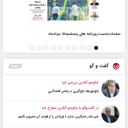
صفحات‌نخست‌روزنامه ها‌ی پنجشنبه‌۱۵ مردادماه
گفت و گو
جام‌جم آنلاین بررسی کرد
باج‌نیوزها؛ باج‌گیری در لباس افشاگری
در گفت‌و‌گو با جام‌جم آنلاین مطرح شد
شیر مادر جایگزین ندارد | نوزادان را از فواید آن محروم نکنیم