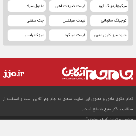
میکروبلیدینگ ابرو
قیمت ضایعات آهن
مفتول سیاه
کوچینگ سازمانی
قیمت هبلکس
جک سقفی
خرید میز اداری مدرن
قیمت میلگرد
میز کنفرانس
تمام حقوق مادی و معنوی این سایت متعلق به جام جم آنلاین است و استفاده از
مطالب با ذکر منبع بلامانع است.
طراحی و تولید
"ایران سامانه"