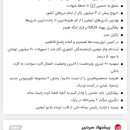
عشق به حسین (ع) تا لحظه شهادت
خروج بیش از ۳ میلیون زائر از تمام مرز‌های کشور
بهترین نذری‌های اربعین | از کم هزینه‌ترین تا راحت‌ترین نذری‌ها
رهگیری پهپاد MQ9 بر فراز تنگه هرمز
‌زائران سبز
در کمین تروریست‌ها هستیم و آماده پاسخ قاطعیم
ثبت‌نام وام اربعین بازنشستگان کشوری آغاز شد | تسهیلات ۲۰ میلیون تومانی
با سود ۵ درصد
سهمیه ۶۰ لیتری پابرجاست | آخرین وضعیت اتصال کارت سوخت به کارت
بانکی
هنرمند منحصر‌به‌فردی را از دست دادیم/ پخش ۲ مجموعه تلویزیونی جدید
زنده‌یاد عبدی در آینده نزدیک
پزشکیان: باید دشمن را وادار کنیم به آنچه امضا کرده پایبند بماند
درگیری مرگبار ۲ پسرخاله در پارک
ببینید | بازدید رئیس رسانه ملی از قلب تپنده رادیو اربعین
پیشنهاد سردبیر