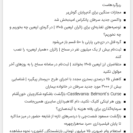
ریزگردهاست
مجازات سنگین برای آدم‌ربایان گوش‌بر
واکسن جدید سرطان پانکراس امیدبخش شد
توصیه‌های تغذیه‌ای برای زائران اربعین ۱۴۰۵ | در گرمای اربعین چه بخوریم و
چه نخوریم؟
گره قتل در دی‌جی پارتی با ۵۰ قسم باز می‌شود
ثبت‌نام بیش از یک میلیون نفر در سماح | زائران «همیار اربعین» را نصب
کنند
متقاضیان ارز اربعین ۱۴۰۵ بخوانند | ثبت‌نام در سامانه سماح را به روز‌های آخر
موکول نکنید
کاهش ۲۵ درصدی بستری مجدد با اجرای طرح «پرستار پیگیر» | شناسایی
بیش از ۳۰۰۰ مورد جدید سرطان در خانواده بیماران
Castlevania: Belmont’s Curse؛ بازگشت باشکوه شکارچیان خون‌آشام
روی هر لینکی کلیک نکنید، دام کلاهبرداران سایبری همین‌جاست
سرمایه‌گذاری برای رفاه؛ هزینه یا آینده‌سازی؟
بازگشت مسعود شصت‌چی با دردسر‌های تازه؛ از شایعه حضور در میز مذاکره
تا پایان فیلمبرداری «مرد سه‌هزارچهره»
استعلام وام ضروری ۷۵ میلیون تومانی بازنشستگان کشوری؛ نحوه مشاهده